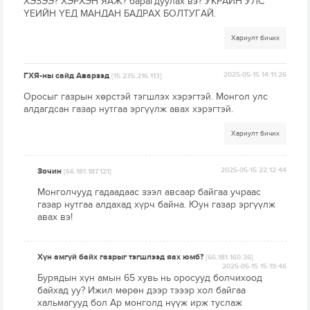
ХЭЗЭЭ? ХЭРХЭН ЯАЖ? барагдуулах вэ? УКРАЙН УЛС
ҮЕИЙН ҮЕД МАНДАН БАДРАХ БОЛТУГАЙ.
Хариулт бичих
ГХЯ-ны сайд Аварзэд
2025-05-15 14:11:26
[15.235.216.113]
Оросыг газрын хөрстэй тэгшлэх хэрэгтэй. Монгол улс
алдагдсан газар нутгаа эргүүлж авах хэрэгтэй.
Хариулт бичих
Зочин
2025-05-15 22:12:44
[66.181.187.121]
Монголчууд гадаадаас зээл авсаар байгаа учраас
газар нутгаа алдахад хүрч байна. Юун газар эргүүлж
авах вэ!
Хүн амгүй байх газрыг тэгшлээд яах юмб?
[66.181.160.36]
2025-05-15 15:19:46
Бурядын хүн амын 65 хувь нь оросууд болчихоод
байхад уу? Ижил мөрөн дээр тэээр хол байгаа
хальмагууд бол Ар монголд нүүж ирж туслаж