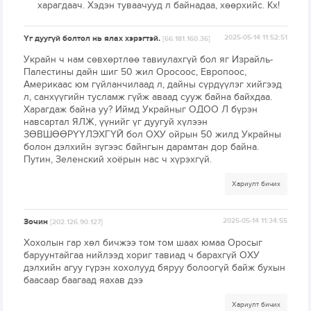
харагдаач. Хэдэн туваачууд л байнадаа, хөөрхийс. Кх!
Үг дуугүй болтол нь ялах хэрэгтэй.
2025-05-14 11:52:51
[66.181.160.36]
Украйн ч нам сөвхөртлөө тавиулахгүй бол яг Израйль-
Палестины дайн шиг 50 жил Оросоос, Европоос,
Америкаас юм гүйланчилаад л, дайны сүрдүүлэг хийгээд
л, санхүүгийн тусламж гүйж аваад сууж байна байхдаа.
Харагдаж байна уу? Иймд Украйныг ОДОО Л бүрэн
навсартал ЯЛЖ, үүнийг үг дуугуй хүлээн
ЗӨВШӨӨРҮҮЛЭХГҮЙ бол ОХУ ойрын 50 жилд Украйны
болон дэлхийн зүгээс байнгын дарамтан дор байна.
Путин, Зеленский хоёрын нас ч хүрэхгүй.
Хариулт бичих
Зочин
2025-05-14 11:34:55
[202.126.90.127]
Хохолын гар хөл бичжээ том том шаах юмаа Оросыг
баруунтайгаа нийлээд хориг тавиад ч барахгүй ОХУ
дэлхийн агуу гүрэн хохолууд бяруу болоогүй байж бухын
баасаар баагаад яахав дээ
Хариулт бичих