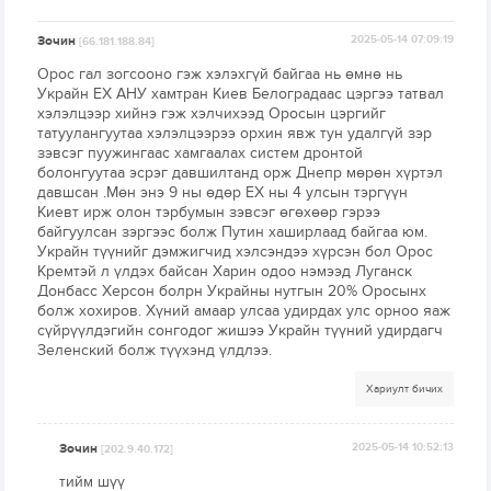
Зочин
2025-05-14 07:09:19
[66.181.188.84]
Орос гал зогсооно гэж хэлэхгүй байгаа нь өмнө нь
Украйн ЕХ АНУ хамтран Киев Белоградаас цэргээ татвал
хэлэлцээр хийнэ гэж хэлчихээд Оросын цэргийг
татуулангуутаа хэлэлцээрээ орхин явж тун удалгүй зэр
зэвсэг пуужингаас хамгаалах систем дронтой
болонгуутаа эсрэг давшилтанд орж Днепр мөрөн хүртэл
давшсан .Мөн энэ 9 ны өдөр ЕХ ны 4 улсын тэргүүн
Киевт ирж олон тэрбумын зэвсэг өгөхөөр гэрээ
байгуулсан зэргээс болж Путин хаширлаад байгаа юм.
Украйн түүнийг дэмжигчид хэлсэндээ хүрсэн бол Орос
Кремтэй л үлдэх байсан Харин одоо нэмээд Луганск
Донбасс Херсон болрн Украйны нутгын 20% Оросынх
болж хохиров. Хүний амаар улсаа удирдах улс орноо яаж
сүйрүүлдэгийн сонгодог жишээ Украйн түүний удирдагч
Зеленский болж түүхэнд үлдлээ.
Хариулт бичих
Зочин
2025-05-14 10:52:13
[202.9.40.172]
тийм шүү