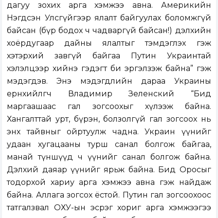
дагуу зохих арга хэмжээ авна. Америкийн
Нэгдсэн Улсгүйгээр ялалт байгуулах боломжгүй
байсан (бүр бодох ч чадваргүй байсан!) дэлхийн
хоёрдугаар дайны ялалтыг тэмдэглэх гэж
хэтэрхий завгүй байгаа Путин Украинтай
хэлэлцээр хийнэ гэдэгт би эргэлзэж байна” гэж
мэдэгдэв. Энэ мэдэгдлийн дараа Украины
ерөнхийлөгч Владимир Зеленский “Бид
маргаашаас гал зогсоохыг хүлээж байна.
Хангалттай урт, бүрэн, болзолгүй гал зогсоох нь
энх тайвныг ойртуулж чадна. Украин үүнийг
удаан хугацааны турш санал болгож байгаа,
манай түншүүд ч үүнийг санал болгож байна.
Дэлхий даяар үүнийг ярьж байна. Бид Оросыг
тодорхой хариу арга хэмжээ авна гэж найдаж
байна. Аллага зогсох ёстой. Путин гал зогсоохоос
татгалзвал ОХУ-ын эсрэг хориг арга хэмжээгээ