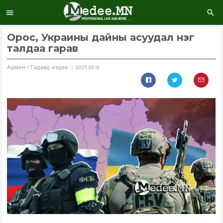
Орос, Украины дайны асуудал нэг
талдаа гарав
Aдмин / Гадаад мэдээ
2025.05.13