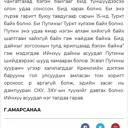
чангатгахад бэлэн байгааг бид түншүүдээсээ
олон удаа сонссон. Бид харах болно. Би энэ
пүрэв гаригт буюу тавдугаар сарын 15-нд Туркт
байх болно. Би Путиныг Туркт хүлээж байх болно.
Путин энэ удаа ямар нэгэн алхам хийхгүй байх
шалтгаан хайхгүй байх гэж найдаж байна. Бид
дайныг зогсоохын тулд ярилцахад бэлэн байна”
гэж мэдэгдэв. Ийнхүү дайны асуудал Путины
шийдвэрээс шууд хамаарах болов. Эсвэл Путины
хуурамч үгээр халхлагддаг Кремлийн дэглэм
барууны гол улсуудын амласан том хоригт
орохоос өөр аргагүй болж, эдийн засаг нь
дампууран ОХУ, ЗХУ-ын түүхийг давтах болно.
Ийнхүү асуудал нэг талдаа гарав.
Г.АМАРСАНАА