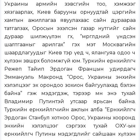
Украины армийн зэвсгийн тоо, хэмжээг
хязгаарлах, Киев барууны орнуудтай цэргийн
хамтын ажиллагаа явуулахаас сайн дураараа
татгалзах, Оросын эзэлсэн газар нутгийг сайн
дураар шилжүүлэн өгөх, “мөргөлдөөний үндсэн
шалтгааныг арилгах” гэх мэт Москвагийн
шаардлагуудыг Киев тэр үед ч, ялангуяа одоо ч
хүлээн зөвшөөрөх боломжгүй юм. Туркийн ерөнхийлөгч
Режеп Тайип Эрдоган Францын удирдагч
Эммануэль Макронд “Орос, Украины энхийн
хэлэлцээг эх орондоо зохион байгуулахад бэлэн
байна” гэж мэдэгдэж, тэрээр мөн энэ тухай
Владимир Путинтэй утсаар ярьсан байна.
Туркийн ерөнхийлөгчийн ажлын алба “Ерөнхийлөгч
Эрдоган Станбул хотноо Орос, Украины хооронд
энхийн хэлэлцээг сэргээх тухай ОХУ-ын
ерөнхийлөгч Путины мэдэгдлийг сайшаан хүлээн