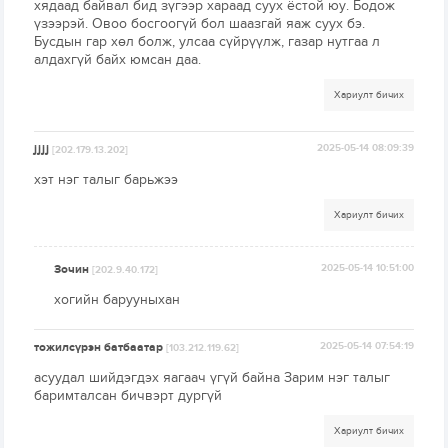
хядаад байвал бид зүгээр хараад суух ёстой юу. Бодож
үзээрэй. Овоо босгоогүй бол шаазгай яаж суух бэ.
Бусдын гар хөл болж, улсаа сүйрүүлж, газар нутгаа л
алдахгүй байх юмсан даа.
Хариулт бичих
jjjj
2025-05-14 08:09:39
[202.179.13.202]
хэт нэг талыг барьжээ
Хариулт бичих
Зочин
2025-05-14 10:51:00
[202.9.40.172]
хогийн барууныхан
тожилсүрэн батбаатар
2025-05-14 07:54:19
[103.212.119.62]
асуудал шийдэгдэх яагаач үгүй байна Зарим нэг талыг
баримталсан бичвэрт дургүй
Хариулт бичих