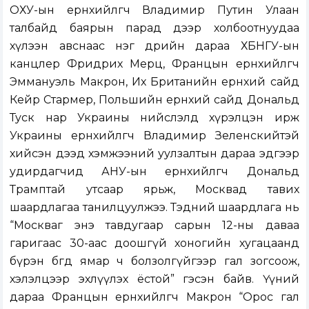
ОХУ-ын ерөнхийлөгч Владимир Путин Улаан
талбайд баярын парад дээр холбоотнуудаа
хүлээн авснаас нэг өдрийн дараа ХБНГУ-ын
канцлер Фридрих Мерц, Францын ерөнхийлөгч
Эммануэль Макрон, Их Британийн ерөнхий сайд
Кейр Стармер, Польшийн ерөнхий сайд Дональд
Туск нар Украины нийслэлд хүрэлцэн ирж
Украины ерөнхийлөгч Владимир Зеленскийтэй
хийсэн дээд хэмжээний уулзалтын дараа эдгээр
удирдагчид АНУ-ын ерөнхийлөгч Дональд
Трамптай утсаар ярьж, Москвад тавих
шаардлагаа танилцуулжээ. Тэдний шаардлага нь
“Москваг энэ тавдугаар сарын 12-ны даваа
гаригаас 30-аас доошгүй хоногийн хугацаанд
бүрэн бөгөөд ямар ч болзолгүйгээр гал зогсоож,
хэлэлцээр эхлүүлэх ёстой” гэсэн байв. Үүний
дараа Францын ерөнхийлөгч Макрон “Орос гал