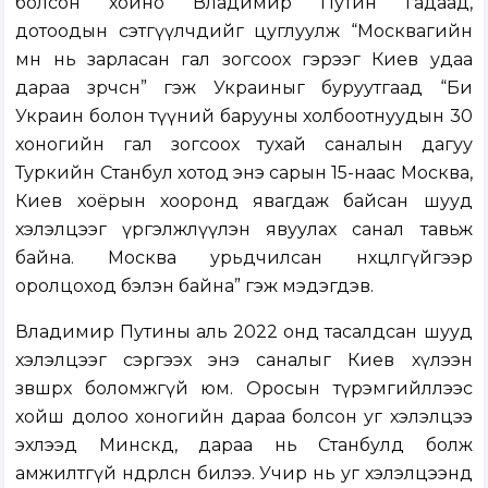
болсон хойно Владимир Путин гадаад,
дотоодын сэтгүүлчдийг цуглуулж “Москвагийн
өмнө нь зарласан гал зогсоох гэрээг Киев удаа
дараа зөрчсөн” гэж Украиныг буруутгаад “Би
Украин болон түүний барууны холбоотнуудын 30
хоногийн гал зогсоох тухай саналын дагуу
Туркийн Станбул хотод энэ сарын 15-наас Москва,
Киев хоёрын хооронд явагдаж байсан шууд
хэлэлцээг үргэлжлүүлэн явуулах санал тавьж
байна. Москва урьдчилсан нөхцөлгүйгээр
оролцоход бэлэн байна” гэж мэдэгдэв.
Владимир Путины аль 2022 онд тасалдсан шууд
хэлэлцээг сэргээх энэ саналыг Киев хүлээн
зөвшөөрөх боломжгүй юм. Оросын түрэмгийллээс
хойш долоо хоногийн дараа болсон уг хэлэлцээ
эхлээд Минскд, дараа нь Станбулд болж
амжилтгүй өндөрлөсөн билээ. Учир нь уг хэлэлцээнд