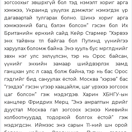
зогсоохыг зөвшөөрөхгүй бол тэд нэмэлт хориг арга
хэмжээ, Украинд үзүүлэх дэмжлэг нэмэгдэх үр
дагавартай тулгарах болно. Шинэ хориг арга
хэмжээний багц бэлэн болсон” гэсэн бол Их
Британийн ерөнхий сайд Кейр Стармер “Хэрвээ
энх тайвны төлөө байгаа бол Путинд үүнийгээ
харуулах боломж байна. Энэ хууль бус мөргөлдөөнийг
зөвхөн нэг улс эхлүүлсэн, тэр нь Орос байсан,
үүнийг энхийн замаар шийдвэрлэх замд
ганцхан улс л саад болж байна, тэр нь бас Орос
гэдгийг бид сануулах ёстой. Москва “хэрэв” бас
“гэхдээ” гэсэн үгээр хаацайлж, цаг үрэхээ зогсоох
цаг болсон” гэж мэдэгдэв. Харин ХБНГУ-ын
канцлер Фридрих Мерц “Энэ амралтын өдрийг
дуустал Москва гал зогсоох эсэхээ Киевийн
холбоотнуудад тодорхой болгох ёстой” гэж
мэдэгдсэн. Иймээс энэ сарын 11-ний шөнө орой