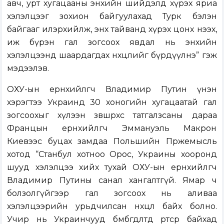
авч, урт хугацааны энхийн шийдэлд хүрэх яриа
хэлэлцээг зохион байгуулахад Турк бэлэн
байгааг илэрхийлж, энх тайванд хүрэх цонх нээх,
иж бүрэн гал зогсоох явдал нь энхийн
хэлэлцээнд шаардагдах нөхцөлийг бүрдүүлнэ” гэж
мэдээлэв.
ОХУ-ын ерөнхийлөгч Владимир Путин үнэн
хэрэгтээ Украинд 30 хоногийн хугацаатай гал
зогсоохыг хүлээн зөвшөөрөхөөс татгалзсаны дараа
Францын ерөнхийлөгч Эммануэль Макрон
Киевээс буцах замдаа Польшийн Пржемысль
хотод “Станбул хотноо Орос, Украины хооронд
шууд хэлэлцээ хийх тухай ОХУ-ын ерөнхийлөгч
Владимир Путины санал хангалтгүй. Ямар ч
болзолгүйгээр гал зогсоох нь аливаа
хэлэлцээрийн урьдчилсан нөхцөл байх болно.
Учир нь Украинчууд бөмбөгдөлтөд өртсөөр байхад