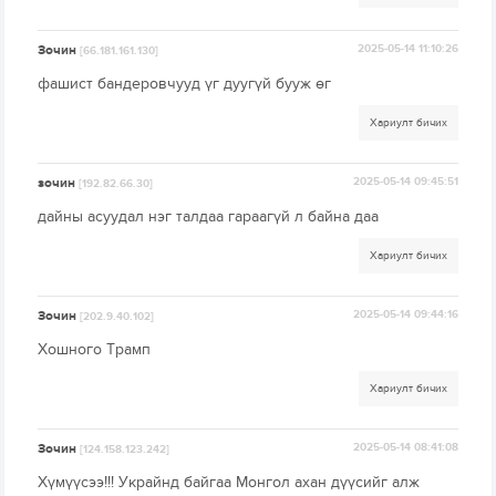
Зочин
2025-05-14 11:10:26
[66.181.161.130]
фашист бандеровчууд үг дуугүй бууж өг
Хариулт бичих
зочин
2025-05-14 09:45:51
[192.82.66.30]
дайны асуудал нэг талдаа гараагүй л байна даа
Хариулт бичих
Зочин
2025-05-14 09:44:16
[202.9.40.102]
Хошного Трамп
Хариулт бичих
Зочин
2025-05-14 08:41:08
[124.158.123.242]
Хүмүүсээ!!! Украйнд байгаа Монгол ахан дүүсийг алж