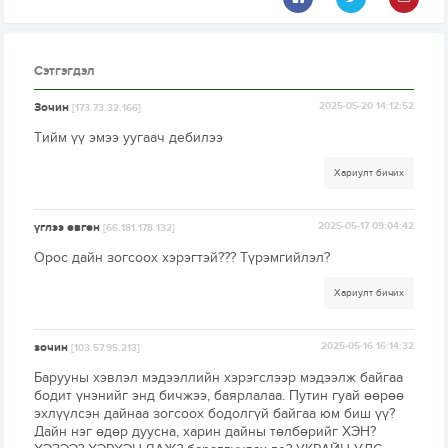
Сэтгэгдэл
Зочин
2025-05-20 14:12:52
[173.73.32.166]
Тийм үү эмээ уугаач дебилээ
Хариулт бичих
үглээ өвгөн
2025-05-17 09:04:42
[66.181.178.132]
Орос дайн зогсоох хэрэгтэй??? Түрэмгийлэл?
Хариулт бичих
зочин
2025-05-16 16:14:32
[103.57.95.213]
Барууны хэвлэл мэдээллийн хэрэгслээр мэдээлж байгаа
бодит үнэнийг энд бичжээ, баярлалаа. Путин гуай өөрөө
эхлүүлсэн дайнаа зогсоох бодолгүй байгаа юм биш үү?
Дайн нэг өдөр дуусна, харин дайны төлбөрийг ХЭН?