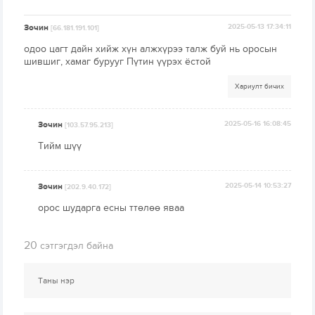
Зочин
2025-05-13 17:34:11
[66.181.191.101]
одоо цагт дайн хийж хүн алжхүрээ талж буй нь оросын
шившиг, хамаг бурууг Пүтин үүрэх ёстой
Хариулт бичих
Зочин
2025-05-16 16:08:45
[103.57.95.213]
Тийм шүү
Зочин
2025-05-14 10:53:27
[202.9.40.172]
орос шударга есны ттөлөө яваа
20
сэтгэгдэл байна