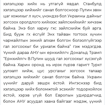
хэлэлцээр хийх нь утгагүй явдал. Станбулд
хэлэлцээр хийхийг санал болгосноор Путин зөвхөн
цаг хожихыг л хүсч, үнэндээ бол Украины дайныг
зогсоох оролдлого хийхээс зайлсхийхийг хичээж
байна. Энэ бол хариу өгөхөөс зайлсхийж буй арга.
Бид бууж өгөх ёсгүй! Энх тайван тогтоох хүчин
чармайлтын эхний алхам болгон болзолгүйгээр
гал зогсоохыг би уриалж байна” гэж мэдэгдэв.
Үүний дараа АНУ-ын ерөнхийлөгч Дональд Трамп
“Ерөнхийлөгч В.Путин шууд гал зогсоохыг хүсэхгүй
байна. Харин оронд нь ирэх пүрэв гаригт Туркт
уулзалт хийж, цус урсгахыг зогсоох талаар
хэлэлцээ хийхийг санал болгож байна. Украин
үүнийг даруй зөвшөөрөх ёстой. Ингэснээр бид
хэлэлцээр хийх боломжтой эсэхийг тодорхойлох
ёстой, хэрэв үгүй бол Европын удирдагчид
болон АНУ асуудал хаана байгааг мэдэж, үүний