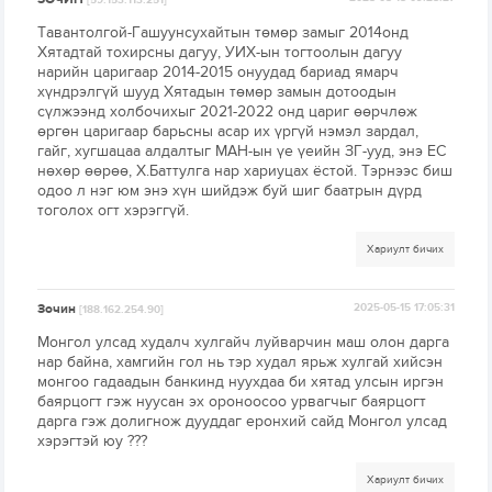
Тавантолгой-Гашуунсухайтын төмөр замыг 2014онд
Хятадтай тохирсны дагуу, УИХ-ын тогтоолын дагуу
нарийн царигаар 2014-2015 онуудад бариад ямарч
хүндрэлгүй шууд Хятадын төмөр замын дотоодын
сүлжээнд холбочихыг 2021-2022 онд цариг өөрчлөж
өргөн царигаар барьсны асар их үргүй нэмэл зардал,
гайг, хугшацаа алдалтыг МАН-ын үе үеийн ЗГ-ууд, энэ ЕС
нөхөр өөрөө, Х.Баттулга нар хариуцах ёстой. Тэрнээс биш
одоо л нэг юм энэ хүн шийдэж буй шиг баатрын дүрд
тоголох огт хэрэггүй.
Хариулт бичих
Зочин
2025-05-15 17:05:31
[188.162.254.90]
Монгол улсад худалч хулгайч луйварчин маш олон дарга
нар байна, хамгийн гол нь тэр худал ярьж хулгай хийсэн
монгоо гадаадын банкинд нуухдаа би хятад улсын иргэн
баярцогт гэж нуусан эх ороноосоо урвагчыг баярцогт
дарга гэж долигнож дууддаг еронхий сайд Монгол улсад
хэрэгтэй юу ???
Хариулт бичих