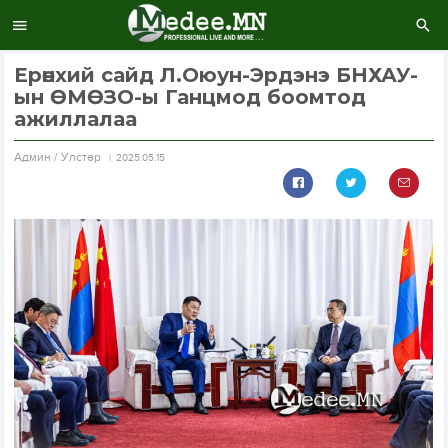
Ерөнхий сайд Л.Оюун-Эрдэнэ БНХАУ-
ын ӨМӨЗО-ы Ганцмод боомтод
ажиллалаа
Aдмин / Улстөр
2025.05.15