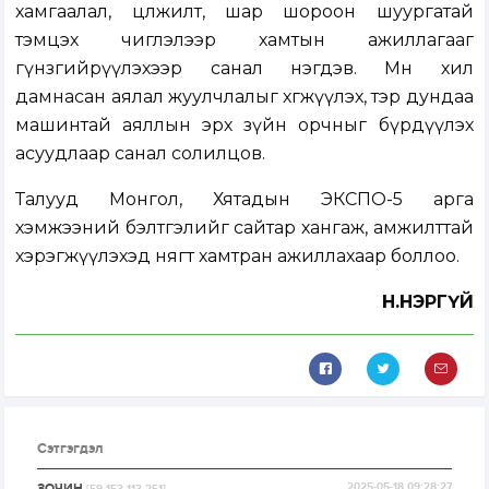
хамгаалал, цөлжилт, шар шороон шуургатай
тэмцэх чиглэлээр хамтын ажиллагааг
гүнзгийрүүлэхээр санал нэгдэв. Мөн хил
дамнасан аялал жуулчлалыг хөгжүүлэх, тэр дундаа
машинтай аяллын эрх зүйн орчныг бүрдүүлэх
асуудлаар санал солилцов.
Талууд Монгол, Хятадын ЭКСПО-5 арга
хэмжээний бэлтгэлийг сайтар хангаж, амжилттай
хэрэгжүүлэхэд нягт хамтран ажиллахаар боллоо.
Н.НЭРГҮЙ
Сэтгэгдэл
ЗОЧИН
2025-05-18 09:28:27
[59.153.113.251]