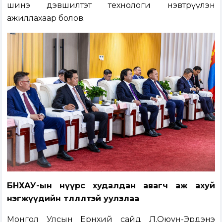
шинэ дэвшилтэт технологи нэвтрүүлэн
ажиллахаар болов.
БНХАУ-ын нүүрс худалдан авагч аж ахуй
нэгжүүдийн төлөөлөлтэй уулзлаа
Монгол Улсын Ерөнхий сайд Л.Оюун-Эрдэнэ