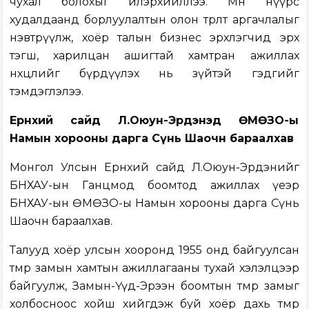
чухал болохыг илэрхийллээ. Мөн нүүрс
худалдаанд борлуулалтын олон төрөлт аргачлалыг
нэвтрүүлж, хоёр талын бизнес эрхлэгчид эрх
тэгш, харилцан ашигтай хамтран ажиллах
нөхцөлийг бүрдүүлэх нь зүйтэй гэдгийг
тэмдэглэлээ.
Ерөнхий сайд Л.Оюун-Эрдэнэд ӨМӨЗО-ы
Намын хорооны дарга Сүнь Шаочөн бараалхав
Монгол Улсын Ерөнхий сайд Л.Оюун-Эрдэнийг
БНХАУ-ын Ганцмод боомтод ажиллах үеэр
БНХАУ-ын ӨМӨЗО-ы Намын хорооны дарга Сүнь
Шаочөн бараалхав.
Талууд хоёр улсын хооронд 1955 онд байгуулсан
төмөр замын хамтын ажиллагааны тухай хэлэлцээр
байгуулж, Замын-Үүд-Эрээн боомтын төмөр замыг
холбосноос хойш хийгдэж буй хоёр дахь төмөр