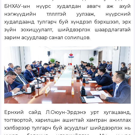
БНХАУ-ын нүүрс худалдан авагч аж ахуй
нэгжүүдийн төлөөлөлтэй уулзаж, нүүрсний
худалдаанд тулгарч буй хүндрэл бэрхшээл, эрх
зүйн зохицуулалт, шийдвэрлэх шаардлагатай
зарим асуудлаар санал солилцов.
Ерөнхий сайд Л.Оюун-Эрдэнэ урт хугацаанд,
тогтвортой, харилцан ашигтай хамтран ажиллах
хэлбэрээр тулгарч буй асуудлыг шийдвэрлэх нь