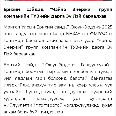
Ерөнхий сайдад “Чайна Энержи” групп
компанийн ТУЗ-ийн дарга Зөү Лэй бараалхав
Монгол Улсын Ерөнхий сайд Л.Оюун-Эрдэнэ 2025
оны тавдугаар сарын 14-нд БНХАУ-ын ӨМӨЗО-ы
Ганцмод боомтод ажиллалаа. Энэ үеэр “Чайна
Энержи” групп компанийн ТУЗ-ийн дарга Зөү
Лэй бараалхав.
Ерөнхий сайд Л.Оюун-Эрдэнэ Гашуунсухайт-
Ганцмод боомтын төмөр замын холболтын түүхэн
үйл явдлын гэрч болсонд баяртай байгаагаа
илэрхийлж, энэхүү төмөр зам нь хоёр улсын уул
уурхайн бүтээгдэхүүн, тэр дундаа нүүрсний
худалдааг нэмэгдүүлэх, урт хугацаанд
нийлүүлэлтийг тогтвортой үргэлжлүүлэхэд чухал
алхам болж буйг тэмдэглэв.