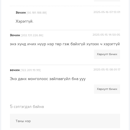
Зочин
2025-05-16 07:13:01
[66.181.188.88]
Хэрэггүй.
Зочин
2025-05-15 14:50:05
[202.131.226.86]
энэ хүнд ичих нүүр нэр төр гэж байхгүй хүлээх ч хэрэггүй
Хариулт бичих
зочин
2025-05-15 08:01:17
[122.201.19.99]
Энэ данх монголоос зайлаагүйл бна ууу
Хариулт бичих
5
сэтгэгдэл байна