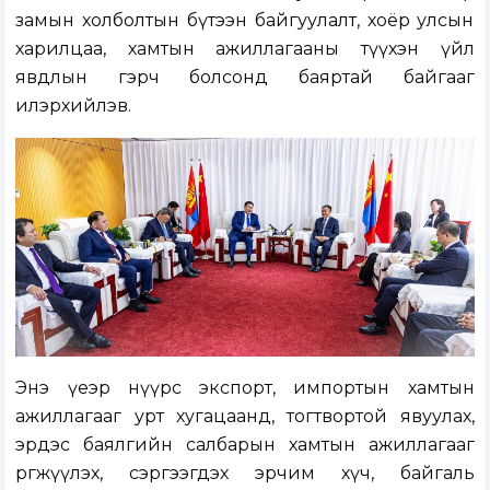
замын холболтын бүтээн байгуулалт, хоёр улсын
харилцаа, хамтын ажиллагааны түүхэн үйл
явдлын гэрч болсонд баяртай байгааг
илэрхийлэв.
Энэ үеэр нүүрс экспорт, импортын хамтын
ажиллагааг урт хугацаанд, тогтвортой явуулах,
эрдэс баялгийн салбарын хамтын ажиллагааг
өргөжүүлэх, сэргээгдэх эрчим хүч, байгаль