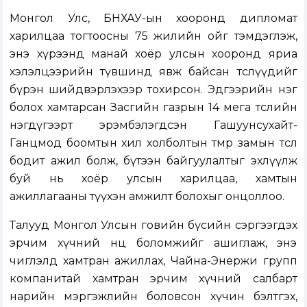
Монгол Улс, БНХАУ-ын хооронд дипломат
харилцаа тогтоосны 75 жилийн ойг тэмдэглэж,
энэ хүрээнд манай хоёр улсын хооронд яриа
хэлэлцээрийн түвшинд явж байсан төслүүдийг
бүрэн шийдвэрлэхээр тохирсон. Эдгээрийн нэг
болох хамтарсан Засгийн газрын 14 мега төслийн
нэгдүгээрт эрэмбэлэгдсэн Гашуунсухайт-
Ганцмод боомтын хил холболтын төмөр замын төсөл
бодит ажил болж, бүтээн байгуулалтыг эхлүүлж
буй нь хоёр улсын харилцаа, хамтын
ажиллагааны түүхэн амжилт болохыг онцоллоо.
Талууд Монгол Улсын говийн бүсийн сэргээгдэх
эрчим хүчний нөөц боломжийг ашиглаж, энэ
чиглэлд хамтран ажиллах, Чайна-Энержи групп
компанитай хамтран эрчим хүчний салбарт
нарийн мэргэжлийн боловсон хүчин бэлтгэх,