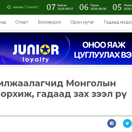
07
06
05
Баасан
Пүрэв
Лхагв
өмнөх 7 хоногт:
2026-08-07
2026-08-06
2026-
энд
Спорт
Боловсрол
Орон нутаг
Гадаад мэдэ
илжаалагчид Монголын
орхиж, гадаад зах зээл рүү