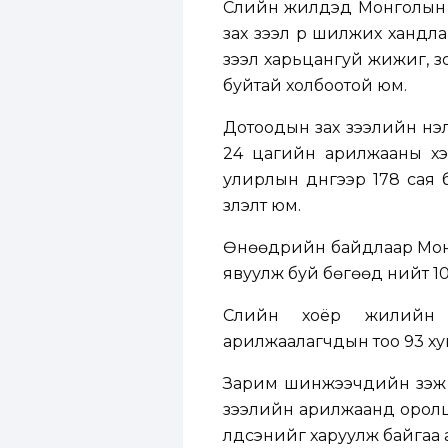
Сүүлийн жилүүдэд Монголы
зах зээл рүү шилжих ханд
зээл харьцангуй жижиг, з
буйтай холбоотой юм.
Дотоодын зах зээлийн үнэ
24 цагийн арилжааны хэ
улирлын дүнгээр 178 сая 
үзүүлэлт юм.
Өнөөдрийн байдлаар Монг
явуулж буй бөгөөд нийт 1
Сүүлийн хоёр жилийн
арилжаалагчдын тоо 93 хуви
Зарим шинжээчдийн үзэж б
зээлийн арилжаанд оролц
үлдсэнийг харуулж байгаа 