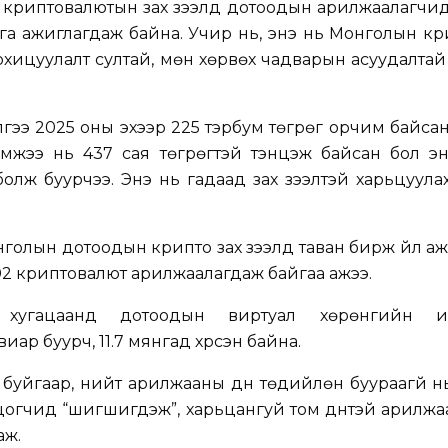
н криптовалютын зах зээлд дотоодын арилжаалагчи
лага ажиглагдаж байна. Учир нь, энэ нь Монголын кр
охицуулалт султай, мөн хөрвөх чадварын асуудалтай
лгээ 2025 оны эхээр 225 тэрбум төгрөг орчим байса
мжээ нь 437 сая төгрөгтэй тэнцэж байсан бол эн
болж буурчээ. Энэ нь гадаад зах зээлтэй харьцуула
олын дотоодын крипто зах зээлд таван бирж үйл а
02 криптовалют арилжаалагдаж байгаа ажээ.
 хугацаанд дотоодын виртуал хөрөнгийн ид
ар буурч, 11.7 мянгад хүрсэн байна.
уйгаар, нийт арилжааны дүн төдийлөн буураагүй нь
огчид “шигшигдэж”, харьцангуй том дүнтэй арилжа
аж.