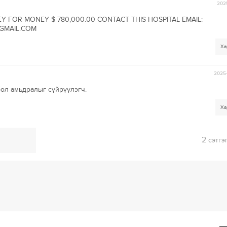
2025
EY FOR MONEY $ 780,000.00 CONTACT THIS HOSPITAL EMAIL:
GMAIL.COM
Ха
2025-
ол амьдралыг сүйрүүлэгч.
Ха
2
сэтгэ