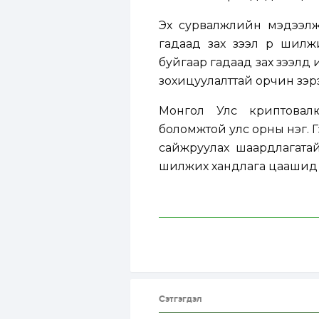
Эх сурвалжлийн мэдээлж
гадаад зах зээл рүү ши
буйгаар гадаад зах зээлд и
зохицуулалттай орчин зэрэ
Монгол Улс криптовалю
боломжтой улс орны нэг. Г
сайжруулах шаардлагатай
шилжих хандлага цаашид ч
Сэтгэгдэл