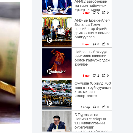
АИ-92 автобензин
тогтмол нийлүүлэх
хүсэлт тавилаа
7 цаг
0
0
АНУ-ын Ерөнхийлөгч
Дональд Трамп
цэргийн гэр бүлийг
дэмжих шинэ комисс
байгууллаа
8 цаг
0
0
Найрааны бөхчүүд
нийгмийн шившиг
болон гадуурхагдаж
эхэллээ
8 цаг
2
0
Сүүлийн 10 жилд 700
мянга гаруй суудлын
авто машин
импортолжээ
1 өдөр
0
0
Б.Пүрэвдагва:
Найман салбарын
103 үйлчилгээний
бүртгэлийг
цуцалснаар бизнес