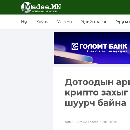
Нүүр
Хууль
Улстөр
Эдийн засаг
Эрүүл м
Дотоодын ар
крипто захыг 
шуурч байна
Aдмин / Эдийн засаг
2025.06.10