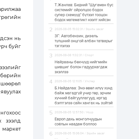
Т.Жанлав: Бидний "Шугаман бус
Худалдагч
арилжаа
системийг ойролцоо бодох
Н.Амарзаяа:
супер схемүүд" бүтээл тооцон
Дэлгүүрийн 32
өгрөгийн
хуудастай өрийн
бодох математикт нээлт хийсэн
дэвтэр долоо хоногт
л дүүрдэг
2026-08-05 15:02:31 / Эдийн засаг
1 өдөр
0
0
ЗГ: Автобензин, дизель
гдсэн нь
Б.Хулан дэлхийн
түлшний онцгой албан татварыг
аварга боллоо
урч буйг
тэглэлээ
2026-08-08 11:32:31 / Спорт
Найрааны бөхчүүд нийгмийн
1 өдөр
0
0
зээлийг
шившиг болон гадуурхагдаж
эхэллээ
Р.Даваадорж: Энэ
өлбөрийн
намрын экспортын
орлого Монголд
2026-08-05 12:11:05 / Улстөр
вшөөрөл
боломж олгож болох
Б.Найдалаа: Энэ өвөл илүү хүнд
юм
явуулах
байж магадгүй учир төр, эрчим
1 өдөр
0
2
хүчний байгууллагууд, иргэд
бэлтгэлээ сайн хангах нь зүйтэй
Автомашины улсын
дугаар сондгой
онгохоос
2026-08-05 12:57:50 / Нүүр
тоогоор төгссөн бол
өнөөдөр шатахуун
Европ дахь монголчуудын
х зээлд
авна
соёлын наадам боллоо
 маркет
1 өдөр
0
0
2026-08-05 15:06:04 / Эдийн засаг
Н.Номтойбаяр: