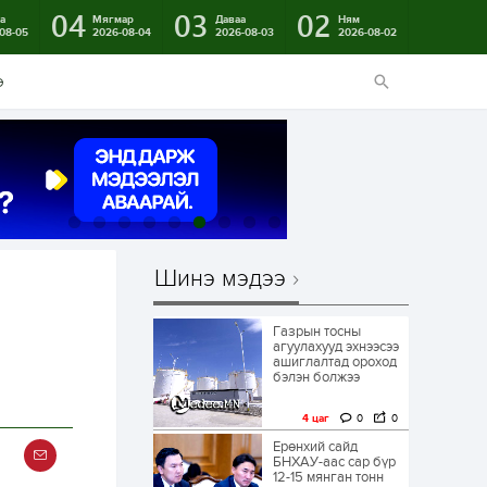
04
03
02
а
Мягмар
Даваа
Ням
08-05
2026-08-04
2026-08-03
2026-08-02
э
Шинэ мэдээ
Газрын тосны
агуулахууд эхнээсээ
ашиглалтад ороход
бэлэн болжээ
4 цаг
0
0
Ерөнхий сайд
БНХАУ-аас сар бүр
12-15 мянган тонн