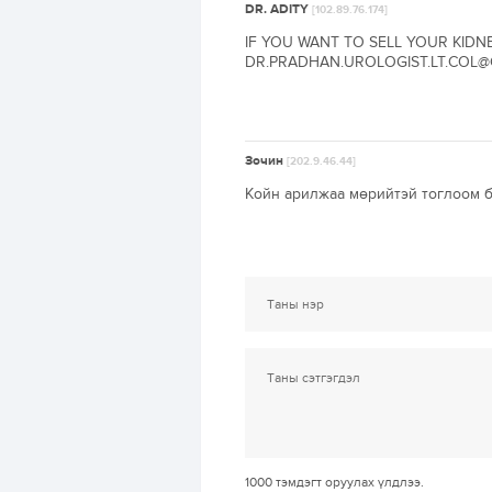
DR. ADITY
[102.89.76.174]
IF YOU WANT TO SELL YOUR KIDN
DR.PRADHAN.UROLOGIST.LT.COL@
Зочин
[202.9.46.44]
Койн арилжаа мөрийтэй тоглоом б
1000
тэмдэгт оруулах үлдлээ.