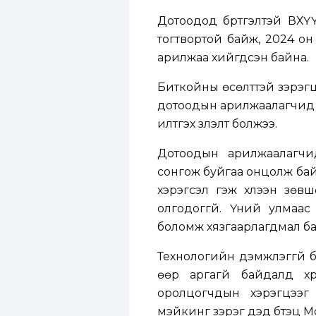
Дотоодод бүртгэлтэй ВХҮ
тогтвортой байж, 2024 он
арилжаа хийгдсэн байна.
Биткойны өсөлттэй зэрэгц
дотоодын арилжаалагчид М
илтгэх үзүүлэлт болжээ.
Дотоодын арилжаалагчи
сонгож буйгаа онцолж бай
хэрэгсэл гэж хүлээн зөв
олгодоггүй. Үүний улмаа
боломж хязгаарлагдмал ба
Технологийн дэмжлэггүй б
өөр аргагүй байдалд х
оролцогчдын хэрэгцээг 
мэйкинг зэрэг дэд бүтэц Мо