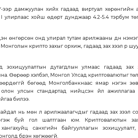
Ү-ээр дамжуулан хийх гадаад виртуал хөрөнгийн 
 I улирлаас хойш өдөрт дунджаар 4.2-5.4 тэрбум т
эн өнгөрсөн онд улирал тутам арилжааны дүн нэмэ
онголын крипто захыг орхиж, гадаад зах зээл рүү шу
д зохицуулалтын дутагдлын улмаас гадаад зах 
на. Өөрөөр хэлбэл, Монгол Улсад криптовалютыг т
шөөрдөггүй бөгөөд Монголбанкнаас ямар нэгэн зө
с олон улсын стандартад нийцсэн үйл ажиллагаа 
йгаа билээ.
айдал нь мөн л арилжаалагчдыг гадаад зах зээл с
үргэж буй гол шалтгаан юм. Криптовалютын за
хангахуйц санхүүгийн байгууллагын зохицуулалт,
нголд бүрэн хөгжөөгүй.