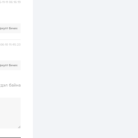
бүртгэл энэ сарын 10-
-11-11 06:16:19
нд эхэлнэ
2 өдөр
0
0
16 төрлийн эмийг нэг
эх үүсвэрээс
риулт бичих
худалдан авах
журмыг баталлаа
06-10 11:45:23
2 өдөр
0
0
Нэгдүгээр
хорооллын арын
замыг наймдугаар
риулт бичих
сарын 6-ны 23:00
цагаас түр хааж,
борооны ус...
2 өдөр
0
0
гдэл байна
Б.Баярбаатар:
Төсвийн шинэчлэл
хийхгүй, урсгал
зардлаа
үргэлжлүүлэн тэлээд
байвал...
2 өдөр
2
0
Татварын өртэй
шатахуун импортлогч
ААН-үүдийн дансыг
битүүмжлэхгүй