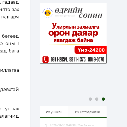
д гадаад
эрхлэхэд таатай...
1 өдөр
1
0
ипто зах
Долдугаар сард
 тулгарч
709.503 зөрчил
бүртгэгджээ
н бөгөөд
1 өдөр
0
0
Цалинтай ээжийн 50
э оны I
мянган төгрөгийн
хад бага
тэтгэмжийг 500
мянгад хүргэх
өргөдөлд санал авч
эхэлжээ
1 өдөр
2
0
жиллагаа
Б.Түмэн-Өлзий: Олон
улсад хуримтлуулсан
мэдлэг, туршлагаа эх
орныхоо хөгжилд
зориулна
эвхтэй
1 өдөр
0
0
Алтны үнэ дөрвөн
улирал дараалан
 тус зах
өсөж байна
Их уншсан
Их сэтгэгдэлтэй
алагчид
2026-08-05 11:49:38 / Эдийн засаг
1 өдөр
0
0