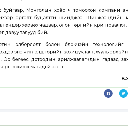
 буйгаар, Монголын хоёр ч томоохон компани эн
лжихээр эргэлт буцалтгүй шийджээ. Шинжээчдийн 
лүү өндөр хөрвөх чадвар, олон төрлийн криптовалют, и
г давуу талууд бий.
тын олборлолт болон блокчэйн технологийг хө
эхдээ энэ чиглэлд төрийн зохицуулалт, хууль эрх зүй
. Эс бөгөөс дотоодын арилжаалагчдын гадаад зах 
 үргэлжилж магадгүй ажээ.
Б.