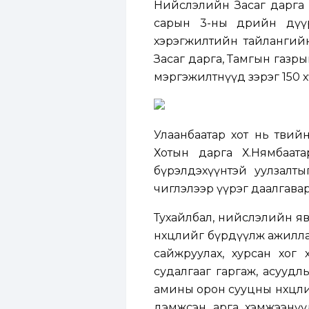
Нийслэлийн Засаг дарга б
сарын 3-ны өдрийн дүүр
хэрэгжилтийн тайлангийн 
Засаг дарга, Тамгын газр
мэргэжилтнүүд зэрэг 150 х
Улаанбаатар хот нь төвий
Хотын дарга Х.Нямбаата
бүрэлдэхүүнтэй уулзалты
чиглэлээр үүрэг даалгавар ө
Тухайлбал, нийслэлийн явган
нөхцөлийг бүрдүүлж ажилла
сайжруулах, хурсан хог 
судалгааг гаргаж, асуудл
амины орон сууцны нөхцөл
дэмжсэн арга хэмжээнүү