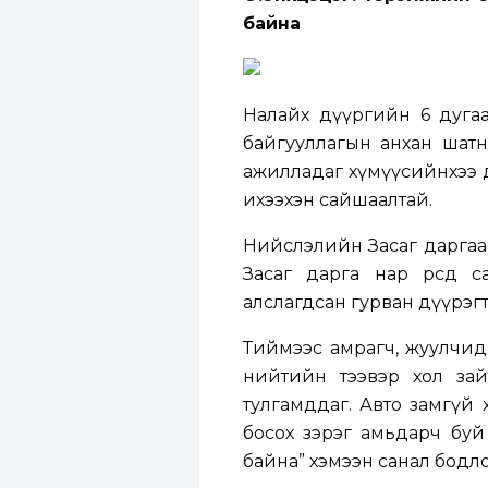
байна
Налайх дүүргийн 6 дуга
байгууллагын анхан шат
ажилладаг хүмүүсийнхээ д
ихээхэн сайшаалтай.
Нийслэлийн Засаг даргаа
Засаг дарга нар өөрсдө
алслагдсан гурван дүүрэг
Тиймээс амрагч, жуулчид 
нийтийн тээвэр хол зайт
тулгамддаг. Авто замгүй 
босох зэрэг амьдарч буй 
байна” хэмээн санал бодл