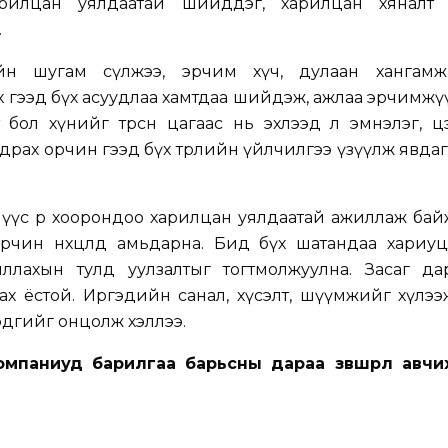
арилцан уялдаатай шийддэг, харилцан хяналт 
.
ерийн шугам сүлжээ, эрчим хүч, дулаан хангам
 гээд бүх асуудлаа хамтдаа шийдэж, ажлаа эрчимж
бол хүнийг төрсөн цагаас нь эхлээд л эмнэлэг, ц
драх орчин гээд бүх төрлийн үйлчилгээ үзүүлж явдаг
үүс өөр хоорондоо харилцан уялдаатай ажиллаж ба
орчин нөхцөлд амьдарна. Бид бүх шатандаа хариуц
ллахын тулд уулзалтыг тогтмолжуулна. Засаг да
х ёстой. Иргэдийн санал, хүсэлт, шүүмжийг хүлээ
эдгийг онцолж хэллээ.
мпаниуд барилгаа барьсны дараа зөвшөөрлөө авчи