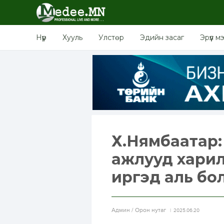
Нүүр
Хууль
Улстөр
Эдийн засаг
Эрүүл м
Х.Нямбаатар: 
ажлууд хари
иргэд аль бо
Aдмин / Орон нутаг
2025.06.20