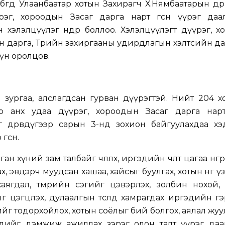
өгөөд Улаанбаатар хотын Захирагч Х.Нямбаатарын дөр
эг, хороодын Засаг дарга нарт өгсөн үүрэг даа
хэлэлцүүлэг өнөөдөр боллоо. Хэлэлцүүлэгт дүүрэг, 
ын дарга, Төрийн захиргааны удирдлагын хэлтсийн да
үн оролцов.
н зургаа, алслагдсан гурван дүүрэгтэй. Нийт 204 х
р анх удаа дүүрэг, хороодын Засаг дарга нарта
г дөрөвдүгээр сарын 3-нд зохион байгуулахдаа хэ
гсөн.
 хүний зам талбайг чөлөөлөх, иргэдийн чөлөөт цагаа өнгөр
х, эвдэрч муудсан хашаа, хайсыг буулгах, хотын өнгө 
хаягдал, төмрийн сэгийг цэвэрлэх, золбин нохой,
ыг цэгцлэх, дулаалгын төсөлд хамрагдах иргэдийн г
ийг тодорхойлох, хотын соёлыг бий болгох, аялал жу
дийг дэмжиж ажиллах зэрэг олон талт үүрэг даа