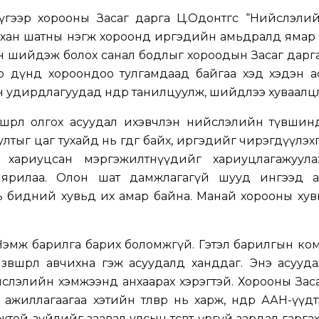
гээр хорооны Засаг дарга Ц.Одонтөгс “Нийслэлий
анхан шатны нэгж хороонд иргэдийн амьдралд ямар
эн шийдэж болох санал бодлыг хороодын Засаг дарг
р дүнд хороондоо тулгамдаад байгаа хэд хэдэн а
 удирдлагуудад өнөөдөр танилцуулж, шийдлээ хуваалц
шөөрөл олгох асуудал ихэвчлэн нийслэлийн түвшин
ултыг цаг тухайд нь өгдөг байх, иргэдийг чирэгдүүлэх
 хариуцсан мэргэжилтнүүдийг хариуцлагажуула
 ярилаа. Олон шат дамжлагагүй шууд ингээд а
ь бидний хувьд их амар байна. Манай хорооны хув
 Нэмж барилга барих боломжгүй. Гэтэл барилгын к
вшөөрлөө авчихна гэж асуудалд ханддаг.
Энэ асуудал
слэлийн хэмжээнд анхаарах хэрэгтэй. Хорооны Зас
жиллагаагаа хэтийн төлөвөөр нь харж, өнөөдөр ААН-үүд
ой зүйлийг заавал улсын төсөвт үргүй зардал гарга