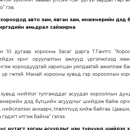
” гэв.
н хороодод авто зам, явган зам, инженерийн дэд 
иргэдийн амьдрал сайжирна
 10 дугаар хорооны Засаг дарга Т.Гантөгс “Хоро
йдэх хөрөнгө оруулалтын ажлууд үргэлжлээд явж
ингэж хороодуудтай харилцан уялдаатай ажиллаж ба
үр өгөөжтэй. Манай хорооны хувьд гэр хорооллын хор
хувьд нийтлэг тулгамддаг асуудал хорооллын дунд
нженерийн дэд бүтцийн асуудлыг шийдэж байж орчи
нийслэлээс анхаарч, төлөвлөлтүүд хийж байгаа. Цааши
 гэдэгт итгэж байна” гэлээ.
бүс нутагт хогны асуудлыг нэн түрүүнд шийдэх х