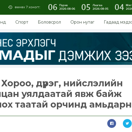
06
05
04
Пүрэв
Лхагва
Мяг
өмнөх 7 хоногт:
2026-08-06
2026-08-05
202
энд
Спорт
Боловсрол
Орон нутаг
Гадаад мэдэ
Хороо, дүүрэг, нийслэлийн
лцан уялдаатай явж байж
лох таатай орчинд амьдарн