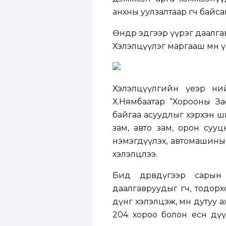
анхны уулзалтаар өгч байса
Өнөөдөр эдгээр үүрэг даал
Хэлэлцүүлэг маргааш мөн 
Хэлэлцүүлгийн үеэр ний
Х.Нямбаатар “Хорооны За
байгаа асуудлыг хэрхэн ш
зам, авто зам, орон суу
нэмэгдүүлэх, автомашины 
хэлэлцлээ.
Бид дөрөвдүгээр сары
даалгавруудыг өгч, тодор
дүнг хэлэлцэж, мөн дутуу а
204 хороо болон есөн дү