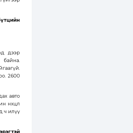
зохицуулалт хийнэ
2 өдөр
0
0
Б.Идэржавхлан:
бүтцийн
Математик бол
амьдралд тулгарах
бүх арга ухааны
суурь ойлголт
2 өдөр
1
0
Бэлчээрийн 55 хувьд
ургамлын ургалт
од дээр
сайн байна
 байна.
йгаагүй.
2 өдөр
0
0
оо. 2600
Наймдугаар сард
олгох нийгмийн
халамжийн тэтгэвэр,
тэтгэмж, хөнгөлөлт,
ах авто
тусламжийн хуваарь
н нөхцөл
2 өдөр
0
0
Наймдугаар сард
д ч илүү
270 мянга гаруй
тонн шатахуун
импортлохоор
баталгаажуулжээ
эрэгтэй