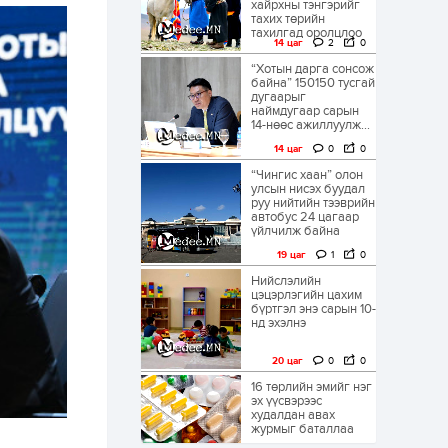
хайрхны тэнгэрийг
тахих төрийн
тахилгад оролцлоо
14 цаг
2
0
“Хотын дарга сонсож
байна” 150150 тусгай
дугаарыг
наймдугаар сарын
14-нөөс ажиллуулж...
14 цаг
0
0
“Чингис хаан” олон
улсын нисэх буудал
руу нийтийн тээврийн
автобус 24 цагаар
үйлчилж байна
19 цаг
1
0
Нийслэлийн
цэцэрлэгийн цахим
бүртгэл энэ сарын 10-
нд эхэлнэ
20 цаг
0
0
16 төрлийн эмийг нэг
эх үүсвэрээс
худалдан авах
журмыг баталлаа