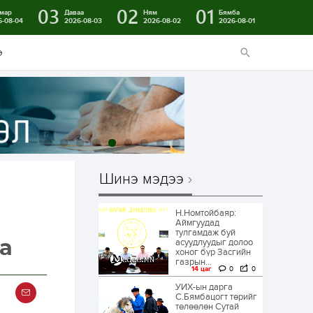
03
02
01
мар
Даваа
Ням
Бямба
6-08-04
2026-08-03
2026-08-02
2026-08-01
э
Шинэ мэдээ
Н.Номтойбаяр:
Аймгуудад
тулгамдаж буй
а
асуудлуудыг долоо
хоног бүр Засгийн
газрын...
14 цаг
0
0
УИХ-ын дарга
С.Бямбацогт төрийг
төлөөлөн Сутай