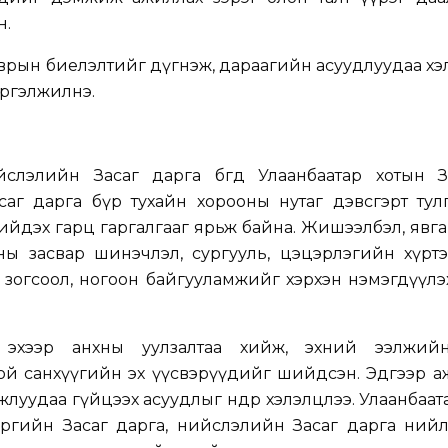
н.
гаврын биелэлтийг дүгнэж, дараагийн асуудлуудаа хэ
үргэлжилнэ.
слэлийн Засаг дарга бөгөөд Улаанбаатар хотын З
саг дарга бүр тухайн хорооны нутаг дэвсгэрт тул
ийдэх гарц гаргалгааг ярьж байна. Жишээлбэл, явг
цны засвар шинэчлэл, сургууль, цэцэрлэгийн хүрт
зогсоол, ногоон байгууламжийг хэрхэн нэмэгдүүлэ
н эхээр анхны уулзалтаа хийж, эхний ээлжий
хой санхүүгийн эх үүсвэрүүдийг шийдсэн. Эдгээр 
жлуудаа гүйцээх асуудлыг өнөөдөр хэлэлцлээ. Улаанбаат
үргийн Засаг дарга, нийслэлийн Засаг дарга нийл