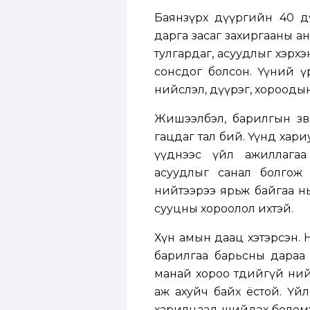
Баянзүрх дүүргийн 40 дү
дарга засаг захиргааны 
тулгардаг, асуудлыг хэрх
сонсдог болсон. Үүний ү
нийслэл, дүүрэг, хороодын
Жишээлбэл, барилгын зөв
гацдаг тал бий. Үүнд хари
үүднээс үйл ажиллагаа
асуудлыг санал болгож
нийтээрээ ярьж байгаа н
сууцны хороолол ихтэй.
Хүн амын даац хэтэрсэн.
барилгаа барьсны дараа зө
манай хороо төдийгүй ний
аж ахуйч байх ёстой. Үйл а
харилцаад шийдэх боломжт