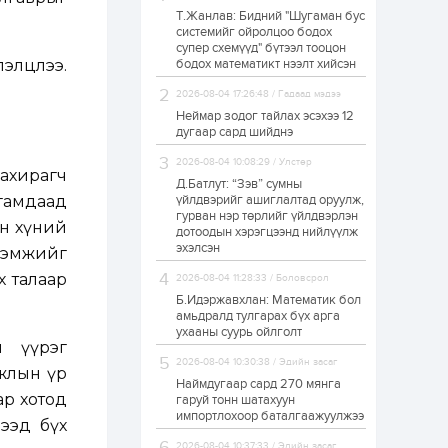
Т.Жанлав: Бидний "Шугаман бус
ЗГ: Автобензин,
системийг ойролцоо бодох
дизель түлшний
супер схемүүд" бүтээл тооцон
онцгой албан
татварыг тэглэлээ
лэлцлээ.
бодох математикт нээлт хийсэн
2026-08-04 17:26:48 / Гадаад мэдээ
1 өдөр
2
0
Неймар зодог тайлах эсэхээ 12
З.Мэндсайхан:
дугаар сард шийднэ
Хүнсний нөөцийг
бэлтгэх агуулах,
2026-08-04 10:08:29 / Улстөр
зоорь бэлтгэх ААН-
ахирагч
үүдэд хөнгөлөлттэй
Д.Батлут: “Зэв” сумны
зээл олгоно
гамдаад
үйлдвэрийг ашиглалтад оруулж,
1 өдөр
1
0
гурван нэр төрлийг үйлдвэрлэн
ан хүний
дотоодын хэрэгцээнд нийлүүлж
Европ дахь
монголчуудын
эхэлсэн
ээмжийг
соёлын наадам
боллоо
х талаар
2026-08-04 11:28:33 / Боловсрол
Б.Идэржавхлан: Математик бол
1 өдөр
2
0
амьдралд тулгарах бүх арга
ухааны суурь ойлголт
Өнгөрсөн сард
н үүрэг
1,439.2 кг үнэт
2026-08-04 10:30:38 / Эдийн засаг
металл худалдан
ажлын үр
авчээ
Наймдугаар сард 270 мянга
ар хотод
гаруй тонн шатахуун
импортлохоор баталгаажуулжээ
1 өдөр
0
0
ээд бүх
Б.Найдалаа: Энэ
2026-08-04 10:37:33 / Эдийн засаг