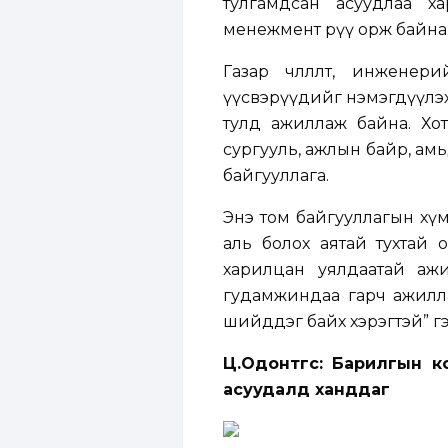
тулгамдсан асуудлаа х
менежмент рүү орж байна
Газар чөлөөлөлт, инжен
үүсвэрүүдийг нэмэгдүүлэх
тулд ажиллаж байна. Хот 
сургууль, ажлын байр, амь
байгууллага.
Энэ том байгууллагын хүм
аль болох аятай тухтай 
харилцан уялдаатай ажи
гудамжиндаа гарч ажилла
шийддэг байх хэрэгтэй” г
Ц.Одонтөгс: Барилгын ко
асуудалд ханддаг