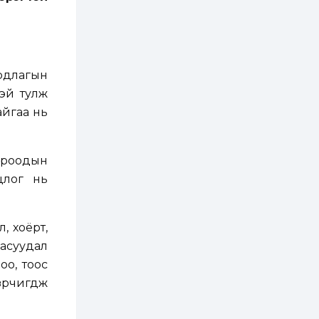
2 өдөр
0
0
АНУ 50 гаруй улсын
иргэдэд хамаарах
визийн барьцаа
төлбөрийг 20 мянган
ам.доллар болгон
нэмэгдүүлжээ
рдлагын
2 өдөр
1
0
эй тулж
Д.Батлут: “Зэв”
сумны үйлдвэрийг
айгаа нь
ашиглалтад оруулж,
гурван нэр төрлийг
үйлдвэрлэн
дотоодын...
2 өдөр
3
1
хороодын
Согтуугаар тээврийн
цлог нь
хэрэгсэл жолоодож
явсан 71 этгээдийг
илрүүлжээ
, хоёрт,
3 өдөр
0
0
асуудал
Хэлэлцээ даваа
гарагт болно гэж
оо, тоос
Д.Трамп мэдэгджээ
өрчигдөж
3 өдөр
1
0