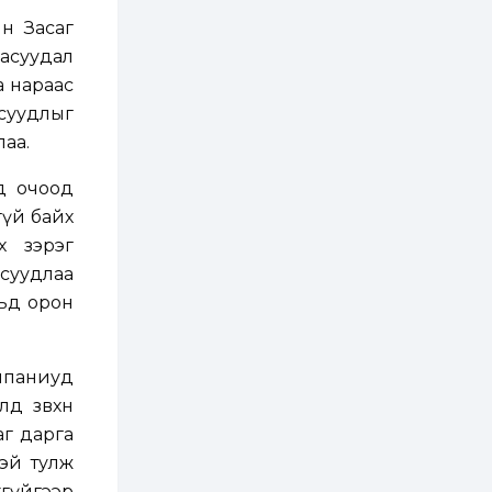
хэрэгжилт,
амлалтаас илүү
н Засаг
бодит үр дүн чухал
 асуудал
2 өдөр
0
0
а нараас
Неймар зодог тайлах
эсэхээ 12 дугаар сард
суудлыг
шийднэ
лаа.
2 өдөр
0
3
д очоод
Нийслэлийн 30
гүй байх
дугаар сургуулийг 10
дугаар сарын 1-нд
х зэрэг
ашиглалтад оруулна
суудлаа
2 өдөр
0
0
ьд орон
Морингийн давааны
замаас “Барилгын
хатуу хог хаягдал
дахин боловсруулах
омпаниуд
үйлдвэр” хүртэлх 1.5...
д зөвхөн
2 өдөр
0
0
аг дарга
COP17 хурлын үеэр 5
дүүргийн 73
тэй тулж
цэцэрлэг, 60
сургуульд
хгүйгээр