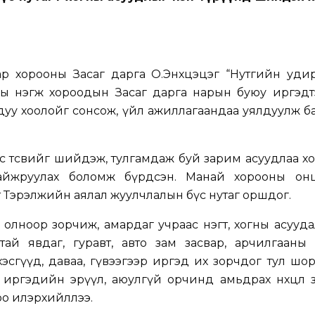
ар хорооны Засаг дарга О.Энхцэцэг “Нутгийн уди
ны нэгж хороодын Засаг дарга нарын буюу иргэдт
уу хоолойг сонсож, үйл ажиллагаандаа уялдуулж б
с төсвийг шийдэж, тулгамдаж буй зарим асуудлаа 
ө сайжруулах боломж бүрдсэн. Манай хорооны он
т Тэрэлжийн аялал жуулчлалын бүс нутаг оршдог.
олноор зорчиж, амардаг учраас нэгт, хогны асуудал
ай явдаг, гуравт, авто зам засвар, арчилгааны 
хэсгүүд, даваа, гүвээгээр иргэд их зорчдог тул шор
иргэдийн эрүүл, аюулгүй орчинд амьдрах нөхцөл з
оо илэрхийллээ.