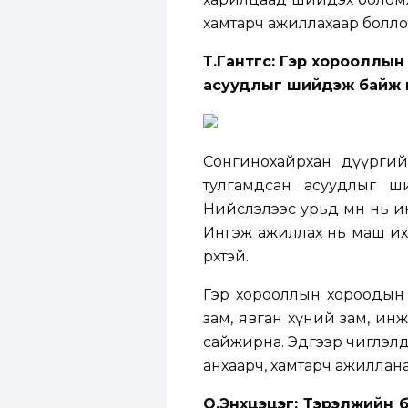
хамтарч ажиллахаар боллоо
Т.Гантөгс: Гэр хорооллы
асуудлыг шийдэж байж 
Сонгинохайрхан дүүргийн
тулгамдсан асуудлыг ши
Нийслэлээс урьд өмнө нь 
Ингэж ажиллах нь маш их 
өрхтэй.
Гэр хорооллын хороодын 
зам, явган хүний зам, и
сайжирна. Эдгээр чиглэлд 
анхаарч, хамтарч ажиллана
О.Энхцэцэг: Тэрэлжийн 