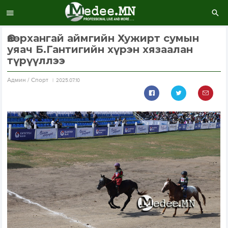
Өвөрхангай аймгийн Хужирт сумын
уяач Б.Гантигийн хүрэн хязаалан
түрүүллээ
Aдмин / Спорт
2025.07.10