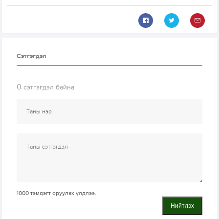
Сэтгэгдэл
0
сэтгэгдэл байна
1000
тэмдэгт оруулах үлдлээ.
Нийтлэх