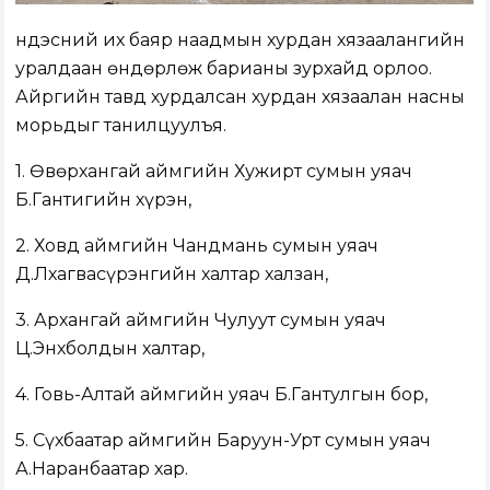
Үндэсний их баяр наадмын хурдан хязаалангийн
уралдаан өндөрлөж барианы зурхайд орлоо.
Айргийн тавд хурдалсан хурдан хязаалан насны
морьдыг танилцуулъя.
1. Өвөрхангай аймгийн Хужирт сумын уяач
Б.Гантигийн хүрэн,
2. Ховд аймгийн Чандмань сумын уяач
Д.Лхагвасүрэнгийн халтар халзан,
3. Архангай аймгийн Чулуут сумын уяач
Ц.Энхболдын халтар,
4. Говь-Алтай аймгийн уяач Б.Гантулгын бор,
5. Сүхбаатар аймгийн Баруун-Урт сумын уяач
А.Наранбаатар хар.