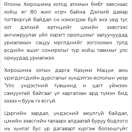
Японы Хирошима хотод атомын бөмбөг хаяснаас
хойш яг 80 жил өнгөрч байна. Дэлхий даяар
тогтворгүй байдал өсөн нэмэгдэж буй энэ үед тус
хот дэлхий ертөнцийг цөмийн зэвсгээс
ангижруулах үйл хэрэгт оролцохыг залуучуудад
уриалахын сацуу мөргөлдөөнийг зогсоохын тулд
өөрсдийн ашиг сонирхлыг түр хойш тавихыг улс
орнуудад уриалжээ.
Хирошима хотын дарга Казүми Мацүи амь
үрэгдэгсдийн дурсгалыг хүндэтгэх ёслолын үеэр
“Улс үндэстний түвшинд өнөө цагт үймээн
самуунтай байгааг үл харгалзан ард түмэн бид
хэзээ ч бууж өгөх ёсгүй.
Цэргийн зардал, үндэсний аюулгүй байдал,
цөмийн зэвсгийн талаарх алдаатай буруу бодлого
нь хүнлэг бус үр дагаварт хүргэж болзошгүйг