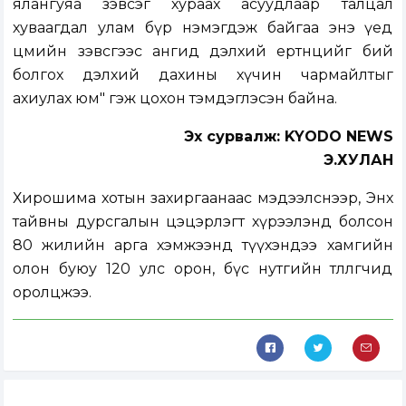
ялангуяа зэвсэг хураах асуудлаар талцал
хуваагдал улам бүр нэмэгдэж байгаа энэ үед
цөмийн зэвсгээс ангид дэлхий ертөнцийг бий
болгох дэлхий дахины хүчин чармайлтыг
ахиулах юм" гэж цохон тэмдэглэсэн байна.
Эх сурвалж: KYODO NEWS
Э.ХУЛАН
Хирошима хотын захиргаанаас мэдээлснээр, Энх
тайвны дурсгалын цэцэрлэгт хүрээлэнд болсон
80 жилийн арга хэмжээнд түүхэндээ хамгийн
олон буюу 120 улс орон, бүс нутгийн төлөөлөгчид
оролцжээ.