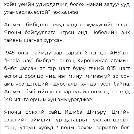
хойч үеийн удирдагчид болох манай залуучууд
ухамсарлах ёстой” гэж хэлжээ.
Атомын бөмбөгдөлтөөс амьд үлдсэн хүмүүсийг төлөөлдөг
Японы байгууллага өнгөрсөн онд Нобелийн энх
тайвны шагнал хүртсэн.
1945 оны наймдугаар сарын 6-ны өдөр АНУ-ын
“Enola Gay” бөмбөгдөгч онгоц Хирошимад атомын
бөмбөг хаясан яг тэр цагт буюу өглөөний 8:15 цагт
ёслолд оролцогчид нэг минут чимээгүй зогсон
амь үрэгдэгсдийн дурсгалыг хүндэтгэсэн байна.
Атомын бөмбөгийн уршгаар тухайн оны эцэс гэхэд
140 мянга орчим хүн амь үрэгджээ.
Японы Ерөнхий сайд Ишиба Шигэрү "Цөмийн
зэвсгийн аймшигт үр дагаврыг туулсан цорын
ганц улсын хувьд Японы эрхэм зорилго бол