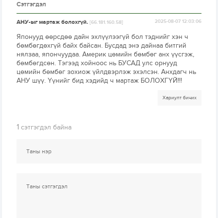
Сэтгэгдэл
АНУ-ыг мартаж болохгүй.
2025-08-07 12:03:06
[66.181.160.58]
Японууд өөрсдөө дайн эхлүүлээгүй бол тэднийг хэн ч
бөмбөгдөхгүй байх байсан. Бусдад энэ дайнаа битгий
нялзаа, япончуудаа. Америк цөмийн бөмбөг анх үүсгэж,
бөмбөгдсөн. Тэгээд хойноос нь БУСАД улс орнууд
цөмийн бөмбөг зохиож үйлдвэрлэж эхэлсэн. Анхдагч нь
АНУ шүү. Үүнийг бид хэдийд ч мартаж БОЛОХГҮЙ!!!
Хариулт бичих
1
сэтгэгдэл байна