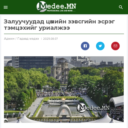
Залуучуудад цөмийн зэвсгийн эсрэг
тэмцэхийг уриалжээ
Aдмин / Гадаад мэдээ
2025.08.07