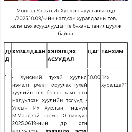
Монгол Улсын Их Хурлын чуулганы өнөөдөр
/2025.10.09/-ийн нэгдсэн хуралдааны тов,
хэлэлцэх асуудлуудыг та бүхэнд танилцуулж
байна.
Д/
ХУРАЛДААН
ХЭЛЭЛЦЭХ
ЦАГ
ТАНХИМ
Д
АСУУДАЛ
1
·
Хүнсний тухай хуульд
10.00
“Их
нэмэлт, өөрчлөлт оруулах тухай
хуралдай”
хуулийн төсөл болон хамт өргөн
мэдүүлсэн хуулийн төслүүд
/
Улсын Их Хурлын гишүүн
М.Мандхай нарын
10
гишүүн
202
5
.
06
.
19
-н
ий
өдөр өргөн
мэдүүлсэн,
хэлэлцэх эсэх
,