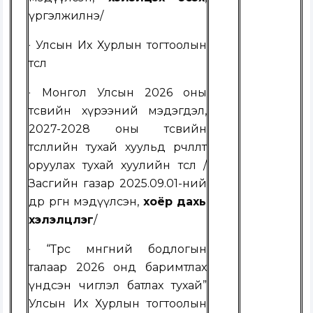
үргэлжилнэ
/
· Улсын Их Хурлын тогтоолын
төсөл
·
Монгол Улсын 2026 оны
төсвийн хүрээний мэдэгдэл,
2027-2028 оны төсвийн
төсөөллийн тухай хуульд өөрчлөлт
оруулах тухай хуулийн төсөл
/
Засгийн газар 202
5
.0
9
.
01
-н
ий
өдөр өргөн мэдүүлсэн,
хоёр дахь
хэлэлцүүлэг
/
· “Төрөөс мөнгөний бодлогын
талаар 2026 онд баримтлах
үндсэн чиглэл батлах тухай”
Улсын Их Хурлын тогтоолын