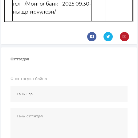
төсөл /
Монголбанк 2025.09.30-
ны өдөр ирүүлсэн
/
Сэтгэгдэл
0
сэтгэгдэл байна