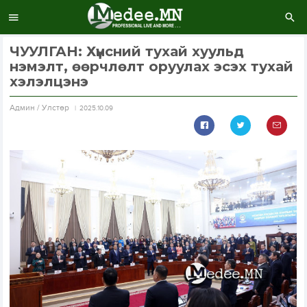
ЧУУЛГАН: Хүнсний тухай хуульд
нэмэлт, өөрчлөлт оруулах эсэх тухай
хэлэлцэнэ
Aдмин / Улстөр
2025.10.09