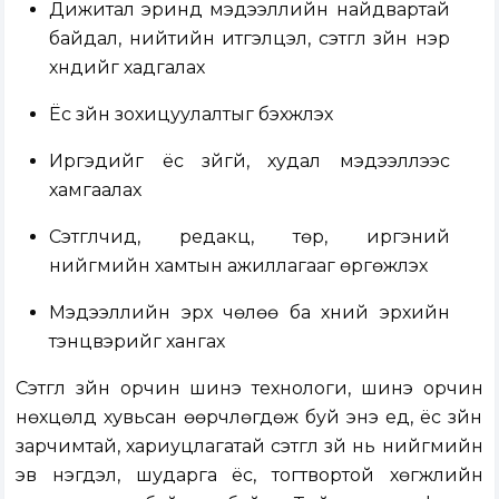
Дижитал эринд мэдээллийн найдвартай
байдал, нийтийн итгэлцэл, сэтгүүл зүйн нэр
хүндийг хадгалах
Ёс зүйн зохицуулалтыг бэхжүүлэх
Иргэдийг ёс зүйгүй, худал мэдээллээс
хамгаалах
Сэтгүүлчид, редакц, төр, иргэний
нийгмийн хамтын ажиллагааг өргөжүүлэх
Мэдээллийн эрх чөлөө ба хүний эрхийн
тэнцвэрийг хангах
Сэтгүүл зүйн орчин шинэ технологи, шинэ орчин
нөхцөлд хувьсан өөрчлөгдөж буй энэ үед, ёс зүйн
зарчимтай, хариуцлагатай сэтгүүл зүй нь нийгмийн
эв нэгдэл, шударга ёс, тогтвортой хөгжлийн