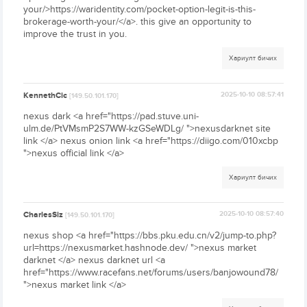
your/>https://waridentity.com/pocket-option-legit-is-this-
brokerage-worth-your/</a>. this give an opportunity to
improve the trust in you.
Хариулт бичих
KennethCic
2025-10-10 08:57:41
[149.50.101.170]
nexus dark <a href="https://pad.stuve.uni-
ulm.de/PtVMsmP2S7WW-kzGSeWDLg/ ">nexusdarknet site
link </a> nexus onion link <a href="https://diigo.com/010xcbp
">nexus official link </a>
Хариулт бичих
CharlesSiz
2025-10-10 08:57:40
[149.50.101.170]
nexus shop <a href="https://bbs.pku.edu.cn/v2/jump-to.php?
url=https://nexusmarket.hashnode.dev/ ">nexus market
darknet </a> nexus darknet url <a
href="https://www.racefans.net/forums/users/banjowound78/
">nexus market link </a>