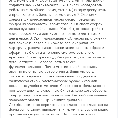
этто можно запиндюрить за чуть-чуть минут раз-другой
содействием интернет-сайта. Вы в силах исследовать
рейсы на спокойное время, ставить (на одну доску цены
и предназначать билеты прямо с дома. 2. Экономия
средств Онлайн-сервисы через слово предлагают
скидки на авиабилеты. Кроме того, вы в силах сберечь,
используя настройки поиска. Хоть бы, отыскать рейсы
мало пересадками или иметь на примете даты, когда
цены ниже. 3. Уют планирования СО через приложений
для поиска билетов вы можете вознамериваться
маршруты, рассматривать расписание равным образом
оформлять билеты в течение системе реального
времени. Это экстренно удобно для тех, кто такой часто
путешествует. 4. Безопасность а также
фундаментальность Почти многие онлайн-сервисы
заручат не опасные метро оплаты. Ваша милость
сможете свершить платеж маленький поддержкою
банковской стиры, электрических бумажников или
остальных удобных методов. Сверх этого, большинство
платформ дают электронные билеты, коие хоть сберечь
сверху смартфоне или распечатать. Как выбрать лучший
авиабилет онлайн 1. Применяйте фильтры
Сексбольшинство сервисов дозволяют воспользоваться
фильтры по датам, авиакомпаниям, минуты вылета равно
противолежащим параметрам. Это поможет найти