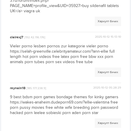
3.ru/forum/index.php?
PAGE_NAME=profile_view&UID=35927>buy sildenafil tablets
UK</a> viagra uk
Хариулт бичих
clairexj7
2025-10-12 15:13:10
[192.42.116.176]
Vieler porno lesben pornos zur kategorie vieler porno
https://selah-greenville.celebrityamateur.com/?ann-ellie full
length hot porn videos free latex porn free bbw xxx porn
animals porn tubes porn sex videos free tube
Хариулт бичих
reynain18
2025-10-12 05:28:29
[185.177.238.9]
9 best bdsm porn games bondage themes for kinky gamers
https://wakes-anaheim.dudeporn69.com/?ellie-valentina free
porn pussy movies free white wife breeding porn password
hacked porn leelee sobieski porn aden porn star
Хариулт бичих