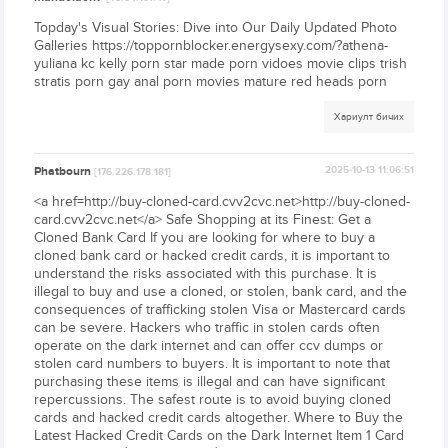
Topday's Visual Stories: Dive into Our Daily Updated Photo
Galleries https://toppornblocker.energysexy.com/?athena-
yuliana kc kelly porn star made porn vidoes movie clips trish
stratis porn gay anal porn movies mature red heads porn
Хариулт бичих
Phatbourn
2025-10-13 11:06:51
[176.226.178.181]
<a href=http://buy-cloned-card.cvv2cvc.net>http://buy-cloned-
card.cvv2cvc.net</a> Safe Shopping at its Finest: Get a
Cloned Bank Card If you are looking for where to buy a
cloned bank card or hacked credit cards, it is important to
understand the risks associated with this purchase. It is
illegal to buy and use a cloned, or stolen, bank card, and the
consequences of trafficking stolen Visa or Mastercard cards
can be severe. Hackers who traffic in stolen cards often
operate on the dark internet and can offer ccv dumps or
stolen card numbers to buyers. It is important to note that
purchasing these items is illegal and can have significant
repercussions. The safest route is to avoid buying cloned
cards and hacked credit cards altogether. Where to Buy the
Latest Hacked Credit Cards on the Dark Internet Item 1 Card