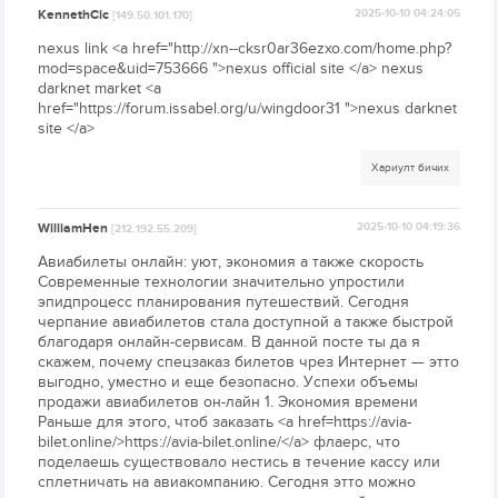
KennethCic
2025-10-10 04:24:05
[149.50.101.170]
nexus link <a href="http://xn--cksr0ar36ezxo.com/home.php?
mod=space&uid=753666 ">nexus official site </a> nexus
darknet market <a
href="https://forum.issabel.org/u/wingdoor31 ">nexus darknet
site </a>
Хариулт бичих
WilliamHen
2025-10-10 04:19:36
[212.192.55.209]
Авиабилеты онлайн: уют, экономия а также скорость
Современные технологии значительно упростили
эпидпроцесс планирования путешествий. Сегодня
черпание авиабилетов стала доступной а также быстрой
благодаря онлайн-сервисам. В данной посте ты да я
скажем, почему спецзаказ билетов чрез Интернет — этто
выгодно, уместно и еще безопасно. Успехи объемы
продажи авиабилетов он-лайн 1. Экономия времени
Раньше для этого, чтоб заказать <a href=https://avia-
bilet.online/>https://avia-bilet.online/</a> флаерс, что
поделаешь существовало нестись в течение кассу или
сплетничать на авиакомпанию. Сегодня этто можно