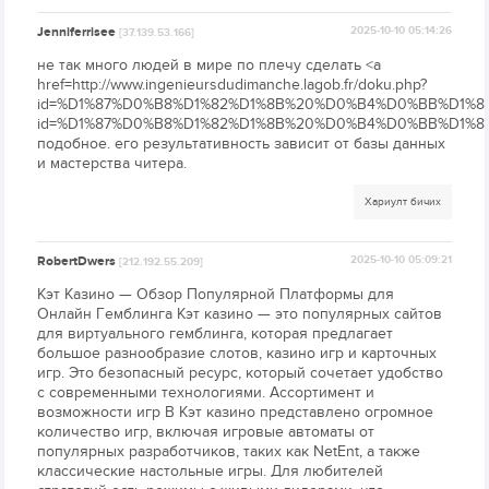
Jenniferrisee
2025-10-10 05:14:26
[37.139.53.166]
не так много людей в мире по плечу сделать <a
href=http://www.ingenieursdudimanche.lagob.fr/doku.php?
id=%D1%87%D0%B8%D1%82%D1%8B%20%D0%B4%D0%BB%D1%8F%20%
id=%D1%87%D0%B8%D1%82%D1%8B%20%D0%B4%D0%BB%D1%8
подобное. его результативность зависит от базы данных
и мастерства читера.
Хариулт бичих
RobertDwers
2025-10-10 05:09:21
[212.192.55.209]
Кэт Казино — Обзор Популярной Платформы для
Онлайн Гемблинга Кэт казино — это популярных сайтов
для виртуального гемблинга, которая предлагает
большое разнообразие слотов, казино игр и карточных
игр. Это безопасный ресурс, который сочетает удобство
с современными технологиями. Ассортимент и
возможности игр В Кэт казино представлено огромное
количество игр, включая игровые автоматы от
популярных разработчиков, таких как NetEnt, а также
классические настольные игры. Для любителей