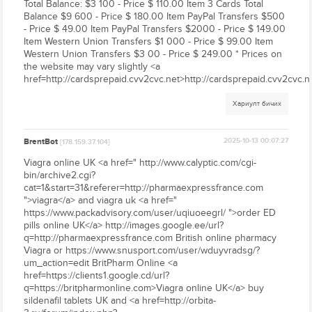
Total Balance: $3 100 - Price $ 110.00 Item 3 Cards Total
Balance $9 600 - Price $ 180.00 Item PayPal Transfers $500
- Price $ 49.00 Item PayPal Transfers $2000 - Price $ 149.00
Item Western Union Transfers $1 000 - Price $ 99.00 Item
Western Union Transfers $3 00 - Price $ 249.00 * Prices on
the website may vary slightly <a
href=http://cardsprepaid.cvv2cvc.net>http://cardsprepaid.cvv2cvc.n
Хариулт бичих
BrentBot
2025-10-13 00:07:27
[178.159.37.104]
Viagra online UK <a href=" http://www.calyptic.com/cgi-
bin/archive2.cgi?
cat=1&start=31&referer=http://pharmaexpressfrance.com
">viagra</a> and viagra uk <a href="
https://www.packadvisory.com/user/uqiuoeegrl/ ">order ED
pills online UK</a> http://images.google.ee/url?
q=http://pharmaexpressfrance.com British online pharmacy
Viagra or https://www.snusport.com/user/wduyvradsg/?
um_action=edit BritPharm Online <a
href=https://clients1.google.cd/url?
q=https://britpharmonline.com>Viagra online UK</a> buy
sildenafil tablets UK and <a href=http://orbita-