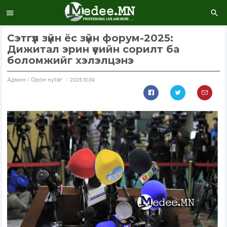
Сэтгүүл зүйн ёс зүйн форум-2025:
Дижитал эрин үеийн сорилт ба
боломжийг хэлэлцэнэ
Aдмин / Орон нутаг
2025.10.09