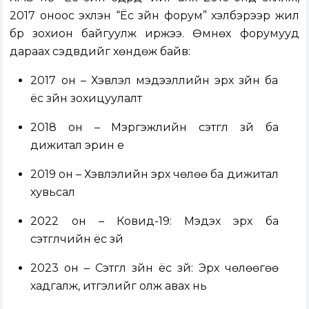
2017 оноос эхлэн “Ёс зүйн форум” хэлбэрээр жил
бүр зохион байгуулж иржээ. Өмнөх форумууд
дараах сэдвүүдийг хөндөж байв:
2017 он – Хэвлэл мэдээллийн эрх зүйн ба
ёс зүйн зохицуулалт
2018 он – Мэргэжлийн сэтгүүл зүй ба
дижитал эрин үе
2019 он – Хэвлэлийн эрх чөлөө ба дижитал
хувьсал
2022 он – Ковид-19: Мэдэх эрх ба
сэтгүүлчийн ёс зүй
2023 он – Сэтгүүл зүйн ёс зүй: Эрх чөлөөгөө
хадгалж, итгэлийг олж авах нь