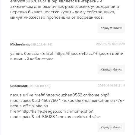
entryid=303701</a> в рф является интересным
заказчиком для различных риэлторских учреждений и
нередко бывает нелегко купить дом у собственника,
минуя множество пропозиций от посредников.
Хариулт бичих
Michaelmup
2025-10-10 05:33:29
[85.203.44.99]
узнать больше <a href=https://tripscan45.cc/>tripscan войти
в личный кабинет</a>
Хариулт бичих
CharlesSiz
2025-10-10 05:21:11
[149.50.101.170]
nexus url <a href="https://guzhen0552.cn/home.php?
mod=space&uid=1567760 ">nexus darknet market onion </a>
nexus official site <a
href="http://hslife.deegao.com.cn/home.php?
mod=space&uid=516183 ">nexus market url </a>
Хариулт бичих