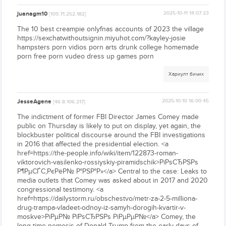
juanagm10
2025-10-11 14:07:23
[109.71.252.182]
The 10 best creampie onlyfnas accounts of 2023 the village
https://sexchatwithoutsignin.miyuhot.com/?kayley-josie
hampsters porn vidios porn arts drunk college homemade
porn free porn vudeo dress up games porn
Хариулт бичих
JesseAgene
2025-10-10 16:00:45
[46.8.106.217]
The indictment of former FBI Director James Comey made
public on Thursday is likely to put on display, yet again, the
blockbuster political discourse around the FBI investigations
in 2016 that affected the presidential election. <a
href=https://the-people.info/wiki/item/122873-roman-
viktorovich-vasilenko-rossiyskiy-piramidschik>РїРѕСЂРЅРѕ
Р¶РµСЃС‚РєРёР№ Р°РЅР°Р»</a> Central to the case: Leaks to
media outlets that Comey was asked about in 2017 and 2020
congressional testimony. <a
href=https://dailystorm.ru/obschestvo/metr-za-2-5-milliona-
drug-trampa-vladeet-odnoy-iz-samyh-dorogih-kvartir-v-
moskve>РіРµР№ РїРѕСЂРЅРѕ РіРµРµР№</a> Comey, the
long-time nemesis of Donald Trump from the early days of