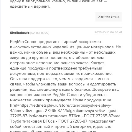
удачу в виртуальном казино, онлайн казино Кэт —
адекватный вариант.
Хариулт бичих
Sheiladaurb
2025-10-10 04:30:41
[62.113.117.27]
РедМетСплав предлагает широкий ассортимент
высококачественных изделий из ценных материалов. Не
важно, какие объемы вам необходимы - от небольших
закупок до крупных поставок, мы обеспечиваем
оперативное исполнение вашего заказа. Каждая
единица продукции подтверждена требуемыми
документами, подтверждающими их происхождение.
Опытная поддержка - то, чем мы гордимся – мы на
связи, чтобы улаживать ваши вопросы и адаптировать
решения под специфику вашего бизнеса. Доверьте ваш
запрос специалистам РедМетСплав и убедитесь в
множестве наших преимуществ Наша продукция: <a
href=https://redmetsplav.ru/store/titan/rossiyskie-splavy-
4/titan-vt6sv---gost-27265-87-1/folga-titanovaya-vt6sv---gost-
27265-87-1/>Фольга титановая ВТ6св - ГОСТ 27265-87</a>
Труба титановая ВТ6св - ГОСТ 27265-87 представляет
собой качественный и прочный материал, идеально
подходящий для различных промышленных