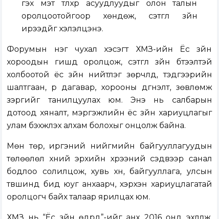
гэх мэт түлхүүр асуудлуудыг олон талын
оролцоотойгоор хөндөж, сэтгүүл зүйн
ирээдүйг хэлэлцэнэ.
Форумын нэг чухал хэсэгт ХМЗ-ийн Ёс зүйн
хороодын гишүүд оролцож, сэтгүүл зүйн бүтээлтэй
холбоотой ёс зүйн нийтлэг зөрчлүүд, тэдгээрийн
шалтгаан, үр дагавар, хорооны дүгнэлт, зөвлөмж
зэргийг танилцуулах юм. Энэ нь салбарын
дотоод хяналт, мэргэжлийн ёс зүйн хариуцлагыг
улам бэхжүүлэх алхам болохыг онцолж байна.
Мөн төр, иргэний нийгмийн байгууллагуудын
төлөөлөл хүний эрхийн хүрээний сэдвээр санал
бодлоо солилцож, хувь хүн, байгууллага, улсын
түвшинд бид юуг анхаарч, хэрхэн хариуцлагатай
оролцогч байх талаар ярилцах юм.
ХМЗ нь “Ёс зүйн өдрүүд”-ийг анх 2016 онд эхлүүлж,