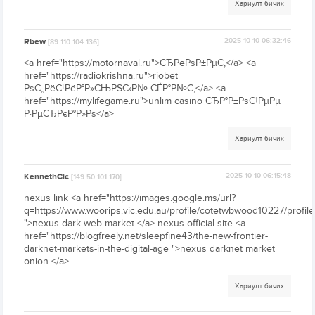
Хариулт бичих
Rbew
2025-10-10 06:32:46
[89.110.104.136]
<a href="https://motornaval.ru">СЂРёРѕР±РµС‚</a> <a
href="https://radiokrishna.ru">riobet
РѕС„РёС†РёР°Р»СЊРЅС‹Р№ СЃР°Р№С‚</a> <a
href="https://mylifegame.ru">unlim casino СЂР°Р±РѕС‡РµРµ
Р·РµСЂРєР°Р»Рѕ</a>
Хариулт бичих
KennethCic
2025-10-10 06:15:48
[149.50.101.170]
nexus link <a href="https://images.google.ms/url?
q=https://www.woorips.vic.edu.au/profile/cotetwbwood10227/profile
">nexus dark web market </a> nexus official site <a
href="https://blogfreely.net/sleepfine43/the-new-frontier-
darknet-markets-in-the-digital-age ">nexus darknet market
onion </a>
Хариулт бичих