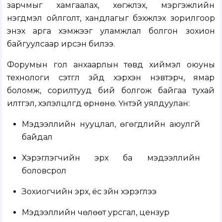
зарчмыг хамгаалах, хөгжүүлэх, мэргэжлийн
нэгдмэл ойлголт, хандлагыг бэхжүүлэх зорилгоор
энэхүү арга хэмжээг уламжлал болгон зохион
байгуулсаар ирсэн билээ.
Форумын гол анхаарлын төвд хиймэл оюуны
технологи сэтгүүл зүйд хэрхэн нэвтэрч, ямар
боломж, сорилтууд бий болгож байгаа тухай
илтгэл, хэлэлцүүлгүүд өрнөнө. Үүнтэй уялдуулан:
Мэдээллийн нууцлал, өгөгдлийн аюулгүй
байдал
Хэрэглэгчийн эрх ба мэдээллийн
боловсрол
Зохиогчийн эрх, ёс зүйн хэрэглээ
Мэдээллийн чөлөөт урсгал, цензур