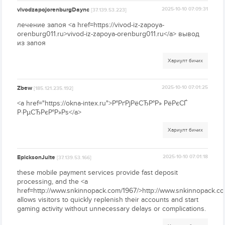
vivodzapojorenburgDaync
2025-10-10 07:09:31
[37.139.53.223]
лечение запоя <a href=https://vivod-iz-zapoya-
orenburg011.ru>vivod-iz-zapoya-orenburg011.ru</a> вывод
из запоя
Хариулт бичих
Zbew
2025-10-10 07:01:25
[185.121.235.192]
<a href="https://okna-intex.ru">Р°РґРјРёСЂР°Р» РёРєСЃ
Р·РµСЂРєР°Р»Рѕ</a>
Хариулт бичих
EpicksonJuite
2025-10-10 07:01:18
[37.139.53.166]
these mobile payment services provide fast deposit
processing, and the <a
href=http://www.snkinnopack.com/1967/>http://www.snkinnopack.co
allows visitors to quickly replenish their accounts and start
gaming activity without unnecessary delays or complications.