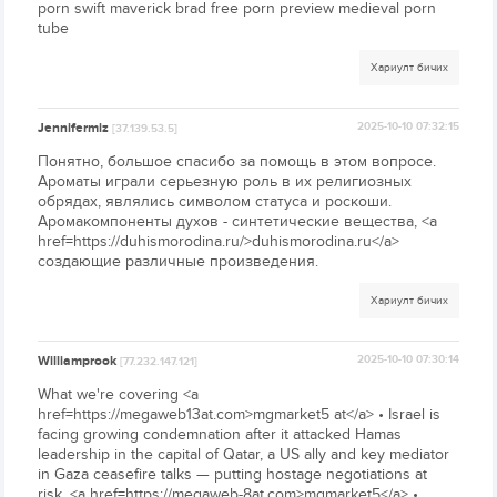
porn swift maverick brad free porn preview medieval porn
tube
Хариулт бичих
Jennifermiz
2025-10-10 07:32:15
[37.139.53.5]
Понятно, большое спасибо за помощь в этом вопросе.
Ароматы играли серьезную роль в их религиозных
обрядах, являлись символом статуса и роскоши.
Аромакомпоненты духов - синтетические вещества, <a
href=https://duhismorodina.ru/>duhismorodina.ru</a>
создающие различные произведения.
Хариулт бичих
Williamprook
2025-10-10 07:30:14
[77.232.147.121]
What we're covering <a
href=https://megaweb13at.com>mgmarket5 at</a> • Israel is
facing growing condemnation after it attacked Hamas
leadership in the capital of Qatar, a US ally and key mediator
in Gaza ceasefire talks — putting hostage negotiations at
risk. <a href=https://megaweb-8at.com>mgmarket5</a> •