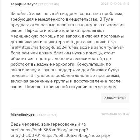
zapojtulaDaync
2025-10-10 06:14:19
[37.139.53.45]
Запойный алкогольный синдром, серьезная проблема,
требующая немедленного вмешательства. В Туле
предлагаются разные варианты анонимного вывода из
запоя. Наркологические клиники предлагают
медицинскую помощь при запоях, включая программы
детоксикации и психотерапию для алкоголиков. <a
href=https://narkolog-tula024.ru>вывод из запоя тула</a>
Если вам или вашим близким нужна помощь, стоит
обратиться в центры лечения зависимостей, где
работают выездные наркологи. Консультации по
алкоголизму и группы поддержки для близких будут
полезны. В Туле есть реабилитационные программы,
включая анонимные группы и восстановление после
запоя. Помощь в кризисной ситуации всегда рядом.
Хариулт бичих
Michellethype
2025-10-10 06:11:47
[37.139.53.194]
Ведь человек, заинтересованный <a
href=https://dethi365.vn/blog/index.php?
entryid=303701>https://dethi365.vn/blog/index.php?