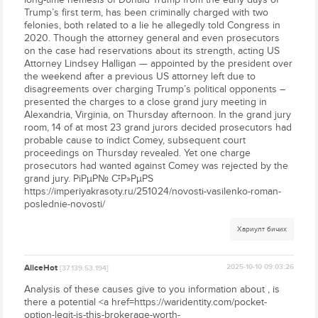
Trump’s first term, has been criminally charged with two
felonies, both related to a lie he allegedly told Congress in
2020. Though the attorney general and even prosecutors
on the case had reservations about its strength, acting US
Attorney Lindsey Halligan — appointed by the president over
the weekend after a previous US attorney left due to
disagreements over charging Trump’s political opponents –
presented the charges to a close grand jury meeting in
Alexandria, Virginia, on Thursday afternoon. In the grand jury
room, 14 of at most 23 grand jurors decided prosecutors had
probable cause to indict Comey, subsequent court
proceedings on Thursday revealed. Yet one charge
prosecutors had wanted against Comey was rejected by the
grand jury. РіРµР№ С‡Р»РµРЅ
https://imperiyakrasoty.ru/251024/novosti-vasilenko-roman-
poslednie-novosti/
Хариулт бичих
AliceHot
2025-10-10 09:03:26
[37.139.53.194]
Analysis of these causes give to you information about , is
there a potential <a href=https://waridentity.com/pocket-
option-legit-is-this-brokerage-worth-