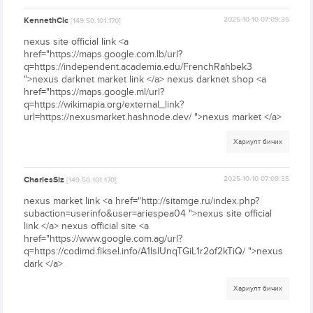
KennethCic
2025-10-10 07:09:35
[149.50.101.170]
nexus site official link <a
href="https://maps.google.com.lb/url?
q=https://independent.academia.edu/FrenchRahbek3
">nexus darknet market link </a> nexus darknet shop <a
href="https://maps.google.ml/url?
q=https://wikimapia.org/external_link?
url=https://nexusmarket.hashnode.dev/ ">nexus market </a>
Хариулт бичих
CharlesSiz
2025-10-10 07:09:35
[149.50.101.170]
nexus market link <a href="http://sitamge.ru/index.php?
subaction=userinfo&user=ariespea04 ">nexus site official
link </a> nexus official site <a
href="https://www.google.com.ag/url?
q=https://codimd.fiksel.info/A1lsIUnqTGiL1r2of2kTiQ/ ">nexus
dark </a>
Хариулт бичих