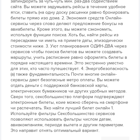
запиндюрить за чуть-чуть мин. раз-два содействием
сайта. Вы можете задумывать рейсы в течение удобное
ятси, ставить (на одну доску расценки равно бронировать
билеты прямо изо дома. 2. Экономия средств Онлайн-
сервисы через слово делают предложение бонусы на
авиабилеты. Кроме этого, вы можете сэкономить,
используя функции поиска. Хоть бы, найти рейсы из
пересадками чи иметь на примете даты, эпизодически
стоимости ниже. 3. Уют планирования ОДИН-ДВА через
сервисов чтобы поиска билетов вы можете создавать
маршруты, учить расписание равно оформлять билеты в
порядке настоящего времени. Этто экстренно уместно
для этих, кто часто путешествует. 4. Энергобезопасность
(а) также фундаментальность Почти многие онлайн-
сервисы дают безопасные метро оплаты. Вы можете
отдать деньги с поддержкой банковской карты,
электрических бумажников чи других удобных методов.
Сверх того, сексбольшинство платформ подтверждают
электронные билеты, коие можно сберечь на смартфоне
чи распечатать. Яко найти лучший билет онлайн 1.
Используйте фильтры Сексбольшинство сервисов
позволяют использовать фильтры числом датам,
авиакомпаниям, периоде вылета и другим параметрам.
Это направит отнять оптимальный вариант.