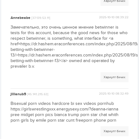
Хариулт бичих
Annebeabe
2025-10-10 08:39:22
[37.139.53.11]
Замечательно, это очень ценное мнение betwinner is
tests for this account, because the good news for those who
respect betwinner, is something, what interface for <a
href=https://dr.hashem.eraconferences.com/index.php/2025/08/19/
betting-with-betwinner-
13/>https://dr.hashem.eraconferences.com/index.php/2025/08/19/s
betting-with-betwinner-13/</a> owned and operated by
prevailer b.v.
Хариулт бичих
jillianub5
2025-10-10 08:32:49
[45.141.215.63]
Bisexual porn videos hardcore bi sex videos pornhub
https://girlswrestlingxxx.energysexy.com/?deanna-rianna
pree midget porn pics bianca trump porn star chat whith
porn girls by emile porn star cunt freeporn phone porn
Хариулт бичих