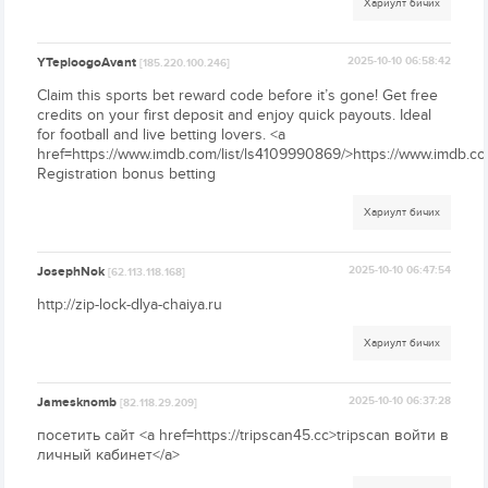
Хариулт бичих
YTeploogoAvant
2025-10-10 06:58:42
[185.220.100.246]
Claim this sports bet reward code before it’s gone! Get free
credits on your first deposit and enjoy quick payouts. Ideal
for football and live betting lovers. <a
href=https://www.imdb.com/list/ls4109990869/>https://www.imdb.co
Registration bonus betting
Хариулт бичих
JosephNok
2025-10-10 06:47:54
[62.113.118.168]
http://zip-lock-dlya-chaiya.ru
Хариулт бичих
Jamesknomb
2025-10-10 06:37:28
[82.118.29.209]
посетить сайт <a href=https://tripscan45.cc>tripscan войти в
личный кабинет</a>