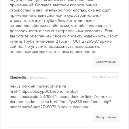
применений. Обладая высокой коррозионной
стойкостью и значительной прочностью, она находит
применение в авиационной и судостроительной
отраслях. Данная труба обладает отличными
антикоррозийными свойствами, что обеспечивает её
долговечность в самых экстремальных условиях. Если
вы хотите обеспечить своему проекту надежность, стоит
купить Труба титановая ВТ6св - ГОСТ 27265-87 прямо
сейчас. Не упустите возможность использовать
передовые материалы в своем производстве!
Хариулт бичих
CharlesSiz
2025-10-10 04:27:06
[149.50.101.170]
nexus darknet market online <a
href="https://bbs.yp001.net/home.php?
mod=space&uid=337953 ">nexus darknet link </a> nexus
darknet market link <a href="http://yu856.com/home.php?
mod=space&uid=2748079 ">nexus dark </a>
Хариулт бичих