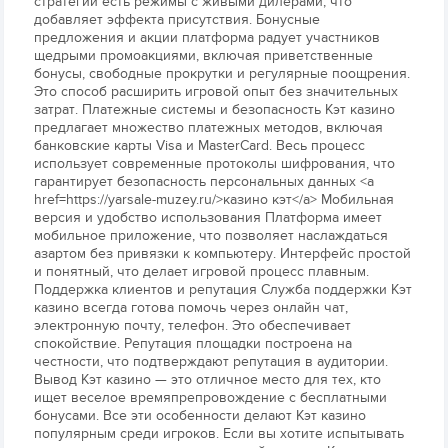
стратегий есть режимы с живыми дилерами, что
добавляет эффекта присутствия. Бонусные
предложения и акции платформа радует участников
щедрыми промоакциями, включая приветственные
бонусы, свободные прокрутки и регулярные поощрения.
Это способ расширить игровой опыт без значительных
затрат. Платежные системы и безопасность Кэт казино
предлагает множество платежных методов, включая
банковские карты Visa и MasterCard. Весь процесс
использует современные протоколы шифрования, что
гарантирует безопасность персональных данных <a
href=https://yarsale-muzey.ru/>казино кэт</a> Мобильная
версия и удобство использования Платформа имеет
мобильное приложение, что позволяет наслаждаться
азартом без привязки к компьютеру. Интерфейс простой
и понятный, что делает игровой процесс плавным.
Поддержка клиентов и репутация Служба поддержки Кэт
казино всегда готова помочь через онлайн чат,
электронную почту, телефон. Это обеспечивает
спокойствие. Репутация площадки построена на
честности, что подтверждают репутация в аудитории.
Вывод Кэт казино — это отличное место для тех, кто
ищет веселое времяпрепровождение с бесплатными
бонусами. Все эти особенности делают Кэт казино
популярным среди игроков. Если вы хотите испытывать