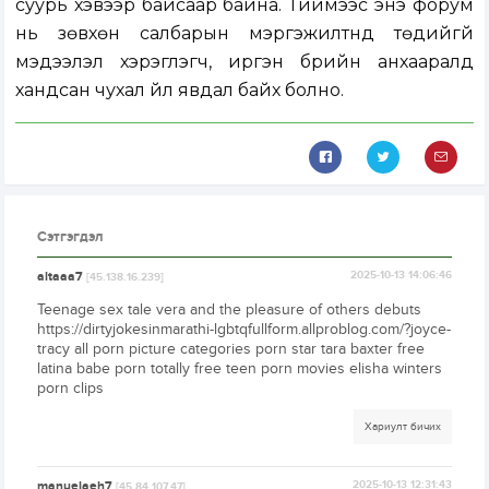
суурь хэвээр байсаар байна. Тиймээс энэ форум
нь зөвхөн салбарын мэргэжилтнүүд төдийгүй
мэдээлэл хэрэглэгч, иргэн бүрийн анхааралд
хандсан чухал үйл явдал байх болно.
Сэтгэгдэл
altaaa7
2025-10-13 14:06:46
[45.138.16.239]
Teenage sex tale vera and the pleasure of others debuts
https://dirtyjokesinmarathi-lgbtqfullform.allproblog.com/?joyce-
tracy all porn picture categories porn star tara baxter free
latina babe porn totally free teen porn movies elisha winters
porn clips
Хариулт бичих
manuelaeh7
2025-10-13 12:31:43
[45.84.107.47]