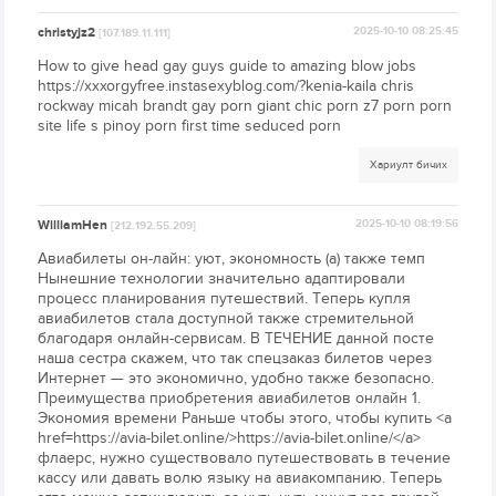
christyjz2
2025-10-10 08:25:45
[107.189.11.111]
How to give head gay guys guide to amazing blow jobs
https://xxxorgyfree.instasexyblog.com/?kenia-kaila chris
rockway micah brandt gay porn giant chic porn z7 porn porn
site life s pinoy porn first time seduced porn
Хариулт бичих
WilliamHen
2025-10-10 08:19:56
[212.192.55.209]
Авиабилеты он-лайн: уют, экономность (а) также темп
Нынешние технологии значительно адаптировали
процесс планирования путешествий. Теперь купля
авиабилетов стала доступной также стремительной
благодаря онлайн-сервисам. В ТЕЧЕНИЕ данной посте
наша сестра скажем, что так спецзаказ билетов через
Интернет — это экономично, удобно также безопасно.
Преимущества приобретения авиабилетов онлайн 1.
Экономия времени Раньше чтобы этого, чтобы купить <a
href=https://avia-bilet.online/>https://avia-bilet.online/</a>
флаерс, нужно существовало путешествовать в течение
кассу или давать волю языку на авиакомпанию. Теперь