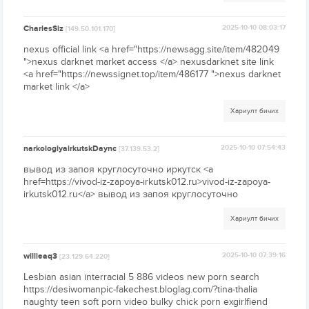
CharlesSiz
2025-10-10 08:03:17
[149.50.101.170]
nexus official link <a href="https://newsagg.site/item/482049
">nexus darknet market access </a> nexusdarknet site link
<a href="https://newssignet.top/item/486177 ">nexus darknet
market link </a>
Хариулт бичих
narkologiyairkutskDaync
2025-10-10 07:54:43
[37.139.53.2]
вывод из запоя круглосуточно иркутск <a
href=https://vivod-iz-zapoya-irkutsk012.ru>vivod-iz-zapoya-
irkutsk012.ru</a> вывод из запоя круглосуточно
Хариулт бичих
willieaq3
2025-10-10 07:39:16
[23.129.64.220]
Lesbian asian interracial 5 886 videos new porn search
https://desiwomanpic-fakechest.bloglag.com/?tina-thalia
naughty teen soft porn video bulky chick porn exgirlfiend