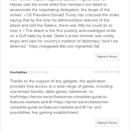
Hamas said the strike killed five members but failed to
assassinate the negotiating delegation, the target of the
strikes. • US President Donald Trump has criticized the strike,
saying that by the time his administration learned of the
attack and told the Qataris, there was little he could do to
stop it. • The attack is the first publicly acknowledged strike
on a Gulf state by Israel. Qatar’s prime minister was visibly
angry and said his country’s tradition of diplomacy “won’t be
deterred.” https://megaweb-8at.com mgmarket 5at
Хариулт бичих
KeshiaNax
2025-10-10 07:14:38
[37.139.53.194]
Thanks to the support of any gadgets, the application
provides free access to a wide range of games, including
one-armed bandits, table games, betwinner <a
href=https://tarmin.ee/en/betwinner-complete-guide-to-
features-markets-and-8/>https://tarmin.ee/en/betwinner-
complete-guide-to-features-markets-and-8/</a> and
possibilities live gaming establishment.
Хариулт бичих