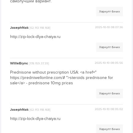
самолучший вариант.
Хариулт бичих
JosephNok
2025-10-10 08:07:36
[62.113.118.168]
http://zip-lock-dlya-chaiya.ru
Хариулт бичих
WillieErync
2025-10-10 08:05:56
[178.159.37.39]
Prednisone without prescription USA: <a href="
https://predniwellonline.com/# ">steroids prednisone for
sale</a> - prednisone 10mg prices
Хариулт бичих
JosephNok
2025-10-10 08:05:02
[62.113.118.168]
http://zip-lock-dlya-chaiya.ru
Хариулт бичих