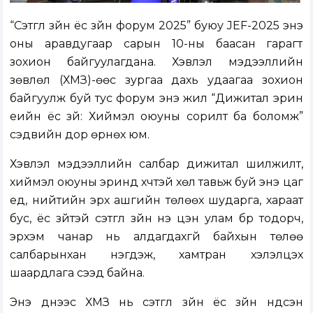
“Сэтгүүл зүйн ёс зүйн форум 2025” буюу JEF-2025 энэ
оны аравдугаар сарын 10-ны баасан гарагт
зохион байгуулагдана. Хэвлэл мэдээллийн
зөвлөл (ХМЗ)-өөс зургаа дахь удаагаа зохион
байгуулж буй тус форум энэ жил “Дижитал эрин
үеийн ёс зүй: Хиймэл оюуны сорилт ба боломж”
сэдвийн дор өрнөх юм.
Хэвлэл мэдээллийн салбар дижитал шилжилт,
хиймэл оюуны эринд хүчтэй хөл тавьж буй энэ цаг
үед, нийтийн эрх ашгийн төлөөх шударга, хараат
бус, ёс зүйтэй сэтгүүл зүйн үнэ цэн улам бүр тодорч,
эрхэм чанар нь алдагдахгүй байхын төлөө
салбарынхан нэгдэж, хамтран хэлэлцэх
шаардлага үүсээд байна.
Энэ үүднээс ХМЗ нь сэтгүүл зүйн ёс зүйн үндсэн