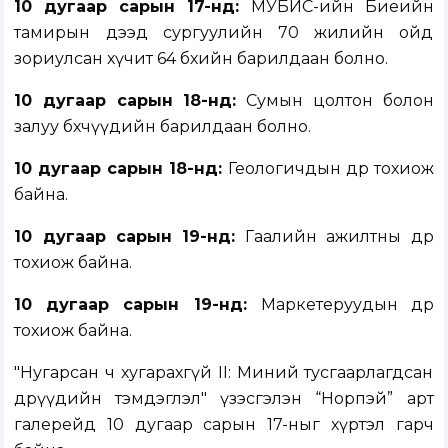
10 дугаар сарын 17-нд:
МУБИС-ийн Биеийн
тамирын дээд сургуулийн 70 жилийн ойд
зориулсан хүчит 64 бөхийн барилдаан болно.
10
дугаар сарын
18
-нд:
Сумын цолтон болон
залуу бөхчүүдийн барилдаан болно.
10 дугаар сарын
18
-н
д:
Геологичдын өдөр тохиож
байна.
10 дугаар сарын
19
-н
д:
Гаалийн ажилтны өдөр
тохиож байна.
10 дугаар сарын
19
-н
д:
Маркетеруудын өдөр
тохиож байна.
"Нугарсан ч хугарахгүй II: Миний тусгаарлагдсан
өдрүүдийн тэмдэглэл" үзэсгэлэн “Норпэй” арт
галерейд 10 дугаар сарын 17-ныг хүртэл гарч