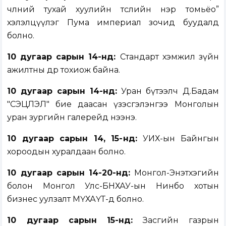
чөлөөний тухай хуулийн төслийн нэр томьёо”
хэлэлцүүлэг Пума империал зочид буудалд
болно.
10 дугаар сарын
14
-н
д:
Стандарт хэмжил зүйн
ажилтны өдөр тохиож байна.
10 дугаар сарын 14-нд:
Уран бүтээлч Д.Бадам
"СЭЦЛЭЛ" бие даасан үзэсгэлэнгээ Монголын
уран зургийн галерейд нээнэ.
10 дугаар сарын
14, 15-
н
д:
УИХ-ын Байнгын
хороодын хуралдаан болно.
10 дугаар сарын 14-20-нд
:
Монгол-Энэтхэгийн
болон Монгол Улс-БНХАУ-ын Нинбо хотын
бизнес уулзалт МҮХАҮТ-д болно.
10 дугаар сарын
15
-н
д:
Засгийн газрын