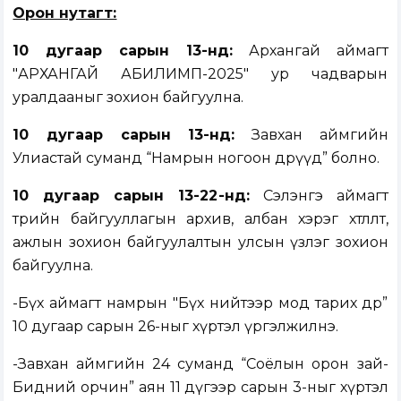
Орон нутагт:
10 дугаар сарын 13-н
д:
Архангай аймагт
"АРХАНГАЙ АБИЛИМП-2025" ур чадварын
уралдааныг зохион байгуулна.
10 дугаар сарын 13-нд:
Завхан аймгийн
Улиастай суманд “Намрын ногоон өдрүүд” болно.
10 дугаар сарын 13-22
-нд
:
Сэлэнгэ аймагт
төрийн байгууллагын архив, албан хэрэг хөтлөлт,
ажлын зохион байгуулалтын улсын үзлэг зохион
байгуулна.
-Бүх аймагт намрын "Бүх нийтээр мод тарих өдөр”
10 дугаар сарын 26-ныг хүртэл үргэлжилнэ.
-Завхан аймгийн 24 суманд “Соёлын орон зай-
Бидний орчин” аян 11 дүгээр сарын 3-ныг хүртэл