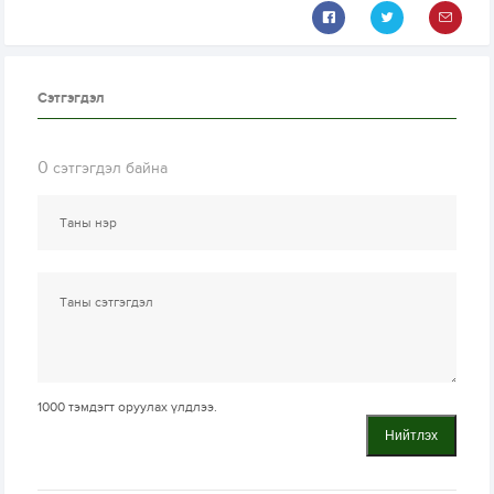
Сэтгэгдэл
0
сэтгэгдэл байна
1000
тэмдэгт оруулах үлдлээ.
Нийтлэх