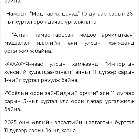
байна.
-Намрын “Мод тарих өдрүүд” 10 дугаар сарын 26-
ныг хүртэл орон даяар үргэлжилнэ.
- “Алтан намар-Тарьсан модоо арчилцгаая”
мэдээлэл нөлөөллийн аян улсын хэмжээнд
үргэлжилж байна.
-ХХААХҮЯ-наас улсын хэмжээнд “Импортын
хүнсний худалдаа-хяналт” аяныг 11 дүгээр сарын
1-нийг хүртэл өрнүүлж байна.
-"Соёлын орон зай-Бидний орчин" аян 11 дүгээр
сарын 3-ныг хүртэл улс орон даяар үргэлжилж
байна.
2025 оны Өвлийн элсэлтийн шалгалтын бүртгэл
11 дүгээр сарын 14-нд хаана.