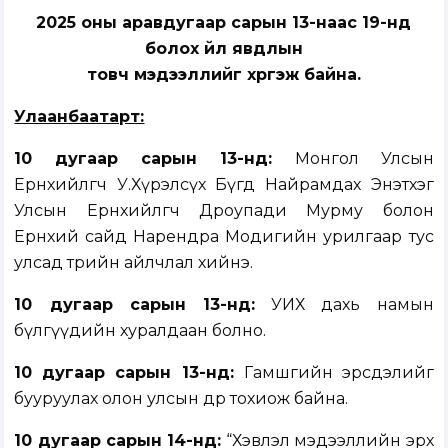
2025 оны аравдугаар сарын 13-наас 19-нд
болох үйл явдлын
товч мэдээллийг хүргэж байна.
Улаанбаатарт:
10 дугаар сарын 13-нд:
Монгол Улсын
Ерөнхийлөгч У.Хүрэлсүх Бүгд Найрамдах Энэтхэг
Улсын Ерөнхийлөгч Дроупади Мурму болон
Ерөнхий сайд Нарендра Модигийн урилгаар тус
улсад төрийн айлчлал хийнэ.
10 дугаар сарын 13-нд:
УИХ дахь намын
бүлгүүдийн хуралдаан болно.
10 дугаар сарын
13
-н
д:
Гамшгийн эрсдэлийг
бууруулах олон улсын өдөр тохиож байна.
10 дугаар сарын 14-нд:
“Хэвлэл мэдээллийн эрх