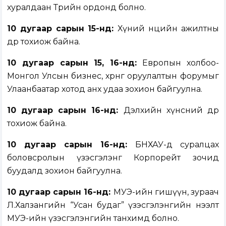
хуралдаан Төрийн ордонд болно.
10 дугаар сарын
15
-н
д:
Хүний нөөцийн ажилтны
өдөр тохиож байна.
10 дугаар сарын 15, 16-нд:
Европын холбоо-
Монгол Улсын бизнес, хөрөнгө оруулалтын форумыг
Улаанбаатар хотод анх удаа зохион байгуулна.
10 дугаар сарын
16
-н
д:
Дэлхийн хүнсний өдөр
тохиож байна.
10 дугаар сарын 16-нд:
БНХАУ-д суралцах
боловсролын үзэсгэлэнг Корпорейт зочид
буудалд зохион байгуулна.
10 дугаар сарын 16-нд:
МУЭ-ийн гишүүн, зураач
Л.Халзангийн “Усан будаг” үзэсгэлэнгийн нээлт
МУЭ-ийн үзэсгэлэнгийн танхимд болно.