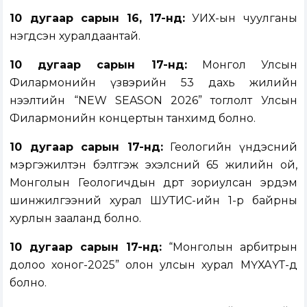
10 дугаар сарын 16, 17-нд:
УИХ-ын чуулганы
нэгдсэн хуралдаантай.
10 дугаар сарын
17
-нд:
Монгол Улсын
Филармонийн үзвэрийн 53 дахь жилийн
нээлтийн “NEW SEASON 2026” тоглолт Улсын
Филармонийн концертын танхимд болно.
10 дугаар сарын 17
-нд:
Геологийн үндэсний
мэргэжилтэн бэлтгэж эхэлсний 65 жилийн ой,
Монголын Геологичдын өдөрт зориулсан эрдэм
шинжилгээний хурал ШУТИС-ийн 1-р байрны
хурлын зааланд болно.
10 дугаар сарын 17
-нд:
“Монголын арбитрын
долоо хоног-2025” олон улсын хурал МҮХАҮТ-д
болно.