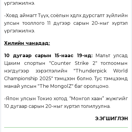
үргэлжилнэ.
-Ховд аймагт Түүх, соёлын хөдлөх дурсгалт зүйлийн
улсын тооллого 11 дүгээр сарын 20-ныг хүртэл
үргэлжилнэ.
Хилийн чанадад:
10 дугаар сарын 15-наас 19-нд:
Мальт улсад
Цахим спортын "Counter Strike 2" тоглоомын
нэгдүгээр зэрэглэлийн "Thunderpick World
Championship 2025" тэмцээн болно. Тус тэмцээнд
манай улсын "The MongolZ" баг оролцоно.
-Япон улсын Токио хотод “Монгол хаан” жүжгийг
10 дугаар сарын 20-ныг хүртэл толилуулна.
Э.ЭГШИГЛЭН