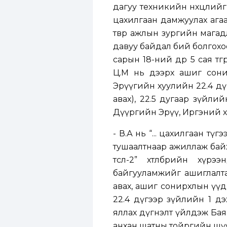
дагуу техникийн нөхцөлийг
цахилгаан дамжуулах ага
төвөөр ажлын зургийн мага
давуу байдал бий болгохо
сарын 18-ний өдөр 5 сая төг
Ц.М нь дээрх ашиг сонир
Эрүүгийн хуулийн 22.4 дү
авах), 22.5 дугаар зүйлийн
Дүүргийн Эрүү, Иргэний 
- В.А нь “... цахилгаан т
тушаалтнаар ажиллаж байх
төсөл-2” хөтөлбөрийн х
байгууламжийг ашиглалта
авах, ашиг сонирхлын үүдн
22.4 дүгээр зүйлийн 1 дэ
яллах дүгнэлт үйлдэж Бая
анхан шатны тойргийн шү