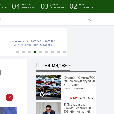
04
03
02
а
Мягмар
Даваа
Ням
08-05
2026-08-04
2026-08-03
2026-08-02
э
Шинэ мэдээ
н
Сүүлийн 10 жилд 700
мянга гаруй суудлын
авто машин
импортолжээ
19 цаг
0
0
Б.Пүрэвдагва:
Найман салбарын
103 үйлчилгээний