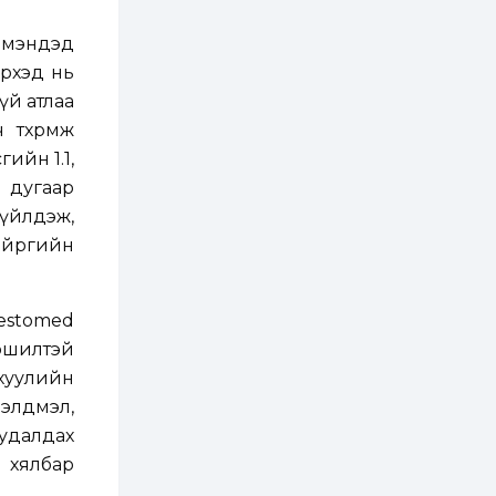
2 өдөр
2
0
л мэндэд
Өнгөрсөн сард
эрхэд нь
1,439.2 кг үнэт
металл худалдан
үй атлаа
авчээ
хөөрөмж
2 өдөр
0
0
гийн 1.1,
Б.Найдалаа: Энэ
 дугаар
өвөл илүү хүнд байж
магадгүй учир төр,
 үйлдэж,
эрчим хүчний
байгууллагууд, иргэд
тойргийн
бэлтгэлээ...
2 өдөр
6
0
Өнөөдөр сондгой
тоогоор төгссөн
Testomed
автомашинтай иргэд
бензин авна
эршилтэй
 хуулийн
2 өдөр
0
3
бэлдмэл,
ЗГ: Шатахууны
хангамж,
худалдах
нийлүүлэлтийг
тогтворжуулах
 хялбар
асуудлыг хэлэлцэж
байна