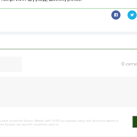
0
сэтгэ
лага хүлээхгүй болно. Манай сайт ХХЗХ-ны журмын дагуу зүй зохисгүй зарим үг,
дээ бусдын эрх ашгийг хүндэтгэн үзнэ үү.