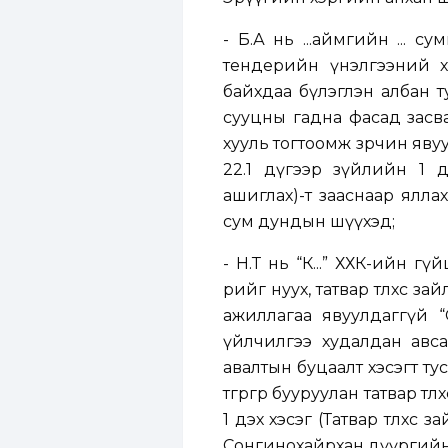
- Б.А нь ...аймгийн ... 
тендерийн үнэлгээний 
байхдаа бүлэглэн албан 
сууцны гадна фасад засв
хууль тогтоомж зөрчин яву
22.1 дүгээр зүйлийн 1 
ашиглах)-т зааснаар ялл
сум дундын шүүхэд;
- Н.Т нь “К...” ХХК-ийн 
өрийг нуух, татвар төлөхөө
ажиллагаа явуулдаггүй “С
үйлчилгээ худалдан авс
авалтын буцаалт хэсэгт тусг
төгрөгөөр бууруулан татвар 
1 дэх хэсэг (Татвар төлөхөө
Сонгинохайрхан дүүргийн