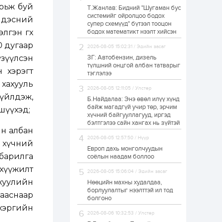
арьж буй
Т.Жанлав: Бидний "Шугаман бус
Н.Номтойбаяр:
системийг ойролцоо бодох
Аймгуудад
ндэсний
супер схемүүд" бүтээл тооцон
тулгамдаж буй
асуудлуудыг долоо
гэн өгөх
бодох математикт нээлт хийсэн
хоног бүр Засгийн
0 дугаар
газрын...
2026-08-05 15:02:31 / Эдийн засаг
1 өдөр
0
0
 үзүүлсэн
ЗГ: Автобензин, дизель
УИХ-ын дарга
түлшний онцгой албан татварыг
С.Бямбацогт төрийг
н хэрэгт
тэглэлээ
төлөөлөн Сутай
 хахууль
хайрхны тэнгэрийг
2026-08-05 12:11:05 / Улстөр
тахих төрийн
 үйлдэж,
тахилгад оролцлоо
Б.Найдалаа: Энэ өвөл илүү хүнд
1 өдөр
3
0
байж магадгүй учир төр, эрчим
шүүхэд;
хүчний байгууллагууд, иргэд
“Хотын дарга сонсож
байна” 150150 тусгай
бэлтгэлээ сайн хангах нь зүйтэй
дугаарыг
йн албан
наймдугаар сарын
2026-08-05 12:57:50 / Нүүр
м хүчний
14-нөөс ажиллуулж...
Европ дахь монголчуудын
барилга
1 өдөр
0
0
соёлын наадам боллоо
“Чингис хаан” олон
нхүүжилт
2026-08-05 15:06:04 / Эдийн засаг
улсын нисэх буудал
 хуулийн
руу нийтийн тээврийн
Нөөцийн махны худалдаа,
автобус 24 цагаар
борлуулалтыг нээлттэй ил тод
зааснаар
үйлчилж байна
болгоно
 хэргийн
1 өдөр
1
0
2026-08-06 10:32:53 / Улстөр
Нийслэлийн