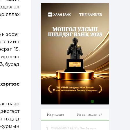
23 цаг
0
0
эдээлэл
Худалдагч
ор яллах
Н.Амарзаяа:
Дэлгүүрийн 32
хуудастай өрийн
дэвтэр долоо хоногт
л дүүрдэг
ын эсрэг
23 цаг
0
0
эгслийн
Б.Хулан дэлхийн
аварга боллоо
срэг 15,
нирхлын
3, бусад
23 цаг
0
0
Р.Даваадорж: Энэ
намрын экспортын
орлого Монголд
хэргээс
боломж олгож болох
юм
23 цаг
0
2
аалтнаар
Автомашины улсын
дугаар сондгой
эвсгэрт
тоогоор төгссөн бол
Их уншсан
Их сэтгэгдэлтэй
өнөөдөр шатахуун
нөхцөлд
авна
х журмын
2026-08-05 11:49:38 / Эдийн засаг
23 цаг
0
0