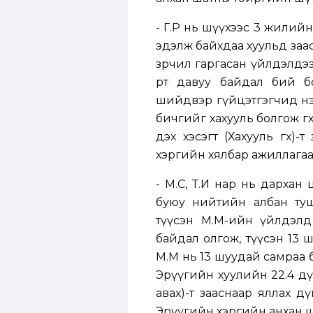
- Г.Р нь шүүхээс 3 жилийн
эдэлж байхдаа хуульд зааса
зөрчил гаргасан үйлдэлдэ
өөртөө давуу байдал бий
шийдвэр гүйцэтгэгчид нэ
бичгийг хахууль болгож өг
дэх хэсэгт (Хахууль өгөх
хэргийн хялбар ажиллага
- М.С, Т.И нар нь дархан
буюу нийтийн албан туш
түүсэн М.М-ийн үйлдэлд
байдал олгож, түүсэн 13 ш
М.М нь 13 шуудай самраа б
Эрүүгийн хуулийн 22.4 дү
авах)-т зааснаар яллах д
Эрүүгийн хэргийн анхан 