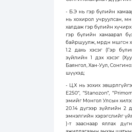
- Б.Э нь гэр бүлийн хама
нь хохирол учруулсан, мө
халдаж гэр бүлийн хүчирхи
гэр бүлийн хамаарал бүх
байршуулж, мөрдөн мөшгөсөн 
1.2 дахь хэсэг (Гэр бүл
зүйлийн 1 дэх хэсэг (Хуу
Баянгол, Хан-Уул, Сонгин
шүүхэд;
- Ц.Х нь зохих зөвшөөрөлг
E250", "Stanozon", "Primo
эмийг Монгол Улсын хилээ
20.14 дүгээр зүйлийн 2 д
эмнэлгийн хэрэгслийг үйл
)-т зааснаар яллах дү
ажиллагааны анхан шатны