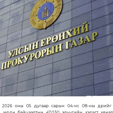
2026 оны 05 дугаар сарын 04-нөөс 08-ны өдрийг 
, мөрдөн байцаалтын 47,030 эрүүгийн хэрэгт хяна