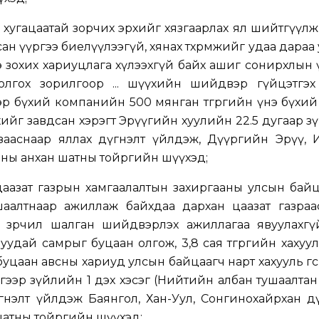
 хугацаатай зорчих эрхийг хязгаарлах ял шийтгүүлж,
н үүргээ биелүүлээгүй, хянах төхөөрөмжийг удаа дараа
э зохих хариуцлага хүлээхгүй байх ашиг сонирхлын 
 болгох зорилгоор ... шүүхийн шийдвэр гүйцэтгэх
р бүхий компанийн 500 мянган төгрөгийн үнэ бүхи
өхийг завдсан хэрэгт Эрүүгийн хуулийн 22.5 дугаар з
)-т зааснаар яллах дүгнэлт үйлдэж, Дүүргийн Эрүү,
аны анхан шатны тойргийн шүүхэд;
 цаазат газрын хамгаалалтын захиргааны улсын бай
аалтнаар ажиллаж байхдаа дархан цаазат газраа
 зөрчил шалган шийдвэрлэх ажиллагаа явуулахгү
уудай самрыг буцаан олгож, 3,8 сая төгрөгийн хахуул
уцаан авсны хариуд улсын байцаагч нарт хахууль өгсө
гээр зүйлийн 1 дэх хэсэг (Нийтийн албан тушаалтан
үгнэлт үйлдэж Баянгол, Хан-Уул, Сонгинохайрхан 
шатны тойргийн шүүхэд;