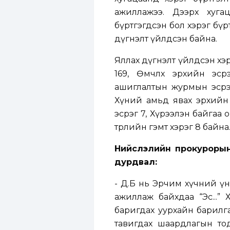
ажиллажээ. Дээрх хуга
бүртгэгдсэн бол хэрэг бүр
дүгнэлт үйлдсэн байна.
Яллах дүгнэлт үйлдсэн хэ
169, Өмчлөх эрхийн эсрэ
ашиглалтын журмын эсрэг 
Хүний амьд явах эрхийн
эсрэг 7, Хүрээлэн байгаа 
төрлийн гэмт хэрэг 8 байна
Нийслэлийн прокурорын г
дурдвал:
- Д.Б нь Эрчим хүчний ү
ажиллаж байхдаа “Эс...”
баригдах уурхайн барилг
тавигдах шаардлагын тодо