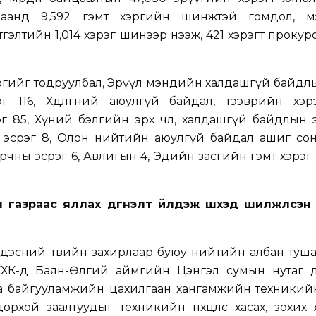
цаанд 9,592 гэмт хэргийн шинжтэй гомдол, м
тгэлтийн 1,014 хэрэг шинээр нээж, 421 хэрэгт прокур
ргийг тодруулбал, Эрүүл мэндийн халдашгүй байдл
г 116, Хөдөлгөөний аюулгүй байдал, тээврийн хэр
85, Хүний бэлгийн эрх чөлөө, халдашгүй байдлын э
 эсрэг 8, Олон нийтийн аюулгүй байдал ашиг со
орчны эсрэг 6, Авлигын 4, Эдийн засгийн гэмт хэрэг 
.
азраас яллах дүгнэлт үйлдэж шүүхэд шилжүүлсэн 
ндэсний төвийн захирлаар буюу нийтийн албан туш
 ХХК-д Баян-Өлгий аймгийн Цэнгэл сумын нутаг д
а байгууламжийн цахилгаан хангамжийн техникийн 
рхой заалтуудыг техникийн нөхцөлөөс хасах, зохи