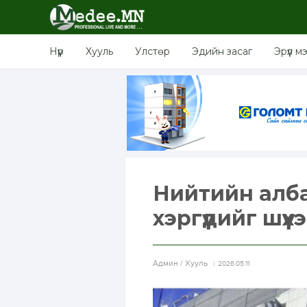
Нүүр
Хууль
Улстөр
Эдийн засаг
Эрүүл м
Нийтийн алба
хэргүүдийг шүү
Aдмин / Хууль
2026.05.11