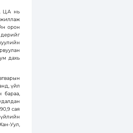
ААН-үүдийн дансыг
битүүмжлэхгүй
, Ц.А нь
1 өдөр
1
0
ажиллаж
Нөөцийн махны
йн орон
худалдаа,
борлуулалтыг
ндерийг
нээлттэй ил тод
болгоно
 хуулийн
2 өдөр
0
0
рвуулан
ЗГ: Автобензин,
сум дахь
дизель түлшний
онцгой албан
татварыг тэглэлээ
татварын
2 өдөр
3
0
анд, үйл
З.Мэндсайхан:
Хүнсний нөөцийг
н бараа,
бэлтгэх агуулах,
зоорь бэлтгэх ААН-
удалдан
үүдэд хөнгөлөлттэй
зээл олгоно
 90,9 сая
2 өдөр
2
0
р зүйлийн
Европ дахь
монголчуудын
 Хан-Уул,
соёлын наадам
боллоо