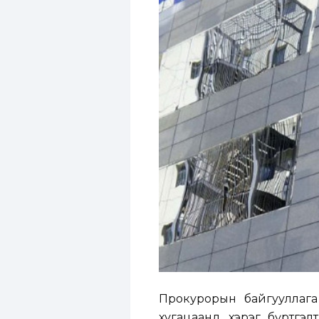
Прокурорын байгууллага 
хугацаанд хэрэг бүртгэлт