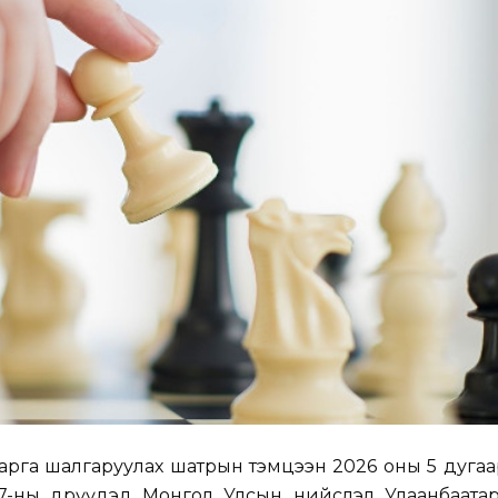
арга шалгаруулах шатрын тэмцээн 2026 оны 5 дуга
7-ны өдрүүдэд Монгол Улсын нийслэл Улаанбаатар