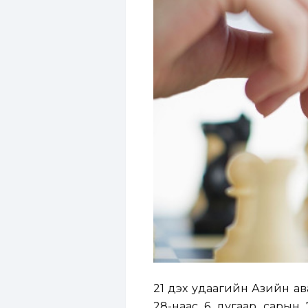
21 дэх удаагийн Азийн ав
28-наас 6 дугаар сарын 