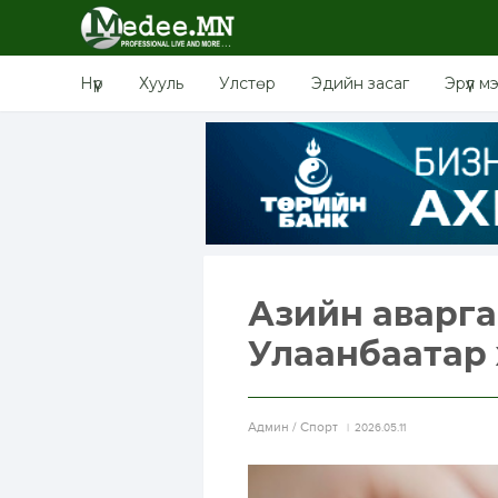
Нүүр
Хууль
Улстөр
Эдийн засаг
Эрүүл м
Азийн аварг
Улаанбаатар 
Aдмин / Спорт
2026.05.11