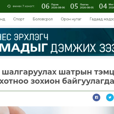
06
05
04
Пүрэв
Лхагва
Мяг
өмнөх 7 хоногт:
2026-08-06
2026-08-05
202
энд
Спорт
Боловсрол
Орон нутаг
Гадаад мэдэ
а шалгаруулах шатрын тэм
хотноо зохион байгуулагд