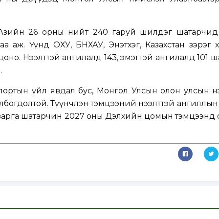
зийн 26 орны нийт 240 гаруй шилдэг шатарчид өрс
а аж. Үүнд ОХУ, БНХАУ, Энэтхэг, Казахстан зэрэг 
но. Нээлттэй ангилалд 143, эмэгтэй ангилалд 101 
.
 спортын үйл явдал бус, Монгол Улсын олон улсын н
холбогдолтой. Түүнчлэн тэмцээний нээлттэй ангиллын
аварга шатарчин 2027 оны Дэлхийн цомын тэмцээнд