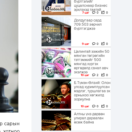
бүртгэлийг
цуцалснаар бизнес
эрхлэхэд таатай...
7 цаг
0
0
Долдугаар сард
709.503 зөрчил
бүртгэгджээ
9 цаг
0
0
Цалинтай ээжийн 50
мянган төгрөгийн
тэтгэмжийг 500
мянгад хүргэх
өргөдөлд санал авч
эхэлжээ
10 цаг
2
0
Б.Түмэн-Өлзий: Олон
улсад хуримтлуулсан
мэдлэг, туршлагаа эх
орныхоо хөгжилд
зориулна
10 цаг
0
0
Алтны үнэ дөрвөн
улирал дараалан
өсөж байна
ар сарын
 хотноо