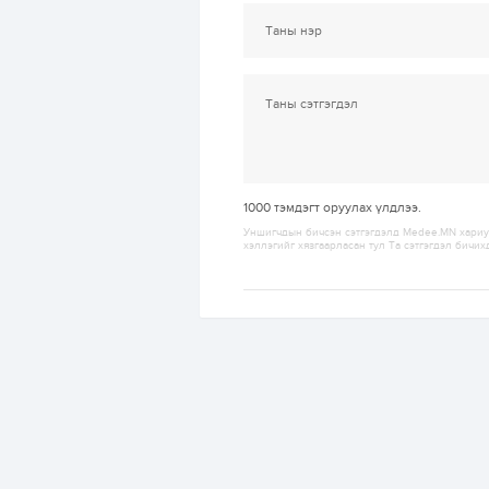
1000
тэмдэгт оруулах үлдлээ.
Уншигчдын бичсэн сэтгэгдэлд Medee.MN хариуц
хэллэгийг хязгаарласан тул Та сэтгэгдэл бичих