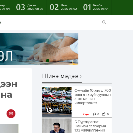
03
02
01
мар
Даваа
Ням
Бямба
6-08-04
2026-08-03
2026-08-02
2026-08-01
э
Шинэ мэдээ
цээн
Сүүлийн 10 жилд 700
ана
мянга гаруй суудлын
авто машин
импортолжээ
7 цаг
0
0
Б.Пүрэвдагва:
Найман салбарын
103 үйлчилгээний