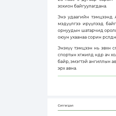
зохион байгуулагдана.
Энэ удаагийн тэмцээнд А
мэдүүлгээ ирүүлээд байга
орнуудын шатарчид оролцо
оюун ухаанаа сорин өрсөлдөнө
Энэхүү тэмцээн нь зөвхөн
спортын хөгжилд өндөр ач 
байр, эмэгтэй ангиллын 
эрх авна.
Сэтгэгдэл