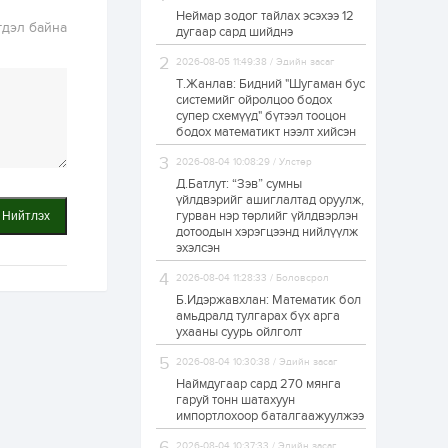
Неймар зодог тайлах эсэхээ 12
Н.Номтойбаяр:
гдэл байна
дугаар сард шийднэ
Аймгуудад
тулгамдаж буй
асуудлуудыг долоо
2026-08-05 11:49:38 / Эдийн засаг
хоног бүр Засгийн
Т.Жанлав: Бидний "Шугаман бус
газрын...
системийг ойролцоо бодох
1 өдөр
0
0
супер схемүүд" бүтээл тооцон
УИХ-ын дарга
бодох математикт нээлт хийсэн
С.Бямбацогт төрийг
төлөөлөн Сутай
2026-08-04 10:08:29 / Улстөр
хайрхны тэнгэрийг
тахих төрийн
Д.Батлут: “Зэв” сумны
тахилгад оролцлоо
үйлдвэрийг ашиглалтад оруулж,
1 өдөр
2
0
гурван нэр төрлийг үйлдвэрлэн
Нийтлэх
дотоодын хэрэгцээнд нийлүүлж
“Хотын дарга сонсож
байна” 150150 тусгай
эхэлсэн
дугаарыг
наймдугаар сарын
2026-08-04 11:28:33 / Боловсрол
14-нөөс ажиллуулж...
Б.Идэржавхлан: Математик бол
1 өдөр
0
0
амьдралд тулгарах бүх арга
ухааны суурь ойлголт
“Чингис хаан” олон
улсын нисэх буудал
2026-08-04 10:30:38 / Эдийн засаг
руу нийтийн тээврийн
автобус 24 цагаар
Наймдугаар сард 270 мянга
үйлчилж байна
гаруй тонн шатахуун
импортлохоор баталгаажуулжээ
1 өдөр
1
0
Нийслэлийн
2026-08-04 10:37:33 / Эдийн засаг