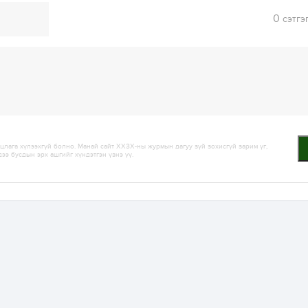
0
сэтгэ
лага хүлээхгүй болно. Манай сайт ХХЗХ-ны журмын дагуу зүй зохисгүй зарим үг,
дээ бусдын эрх ашгийг хүндэтгэн үзнэ үү.