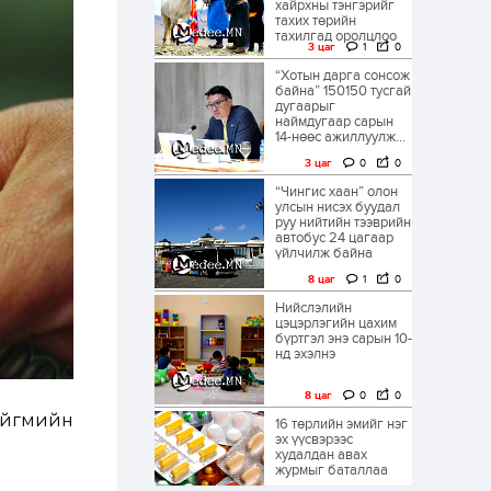
хайрхны тэнгэрийг
тахих төрийн
тахилгад оролцлоо
3 цаг
1
0
“Хотын дарга сонсож
байна” 150150 тусгай
дугаарыг
наймдугаар сарын
14-нөөс ажиллуулж...
3 цаг
0
0
“Чингис хаан” олон
улсын нисэх буудал
руу нийтийн тээврийн
автобус 24 цагаар
үйлчилж байна
8 цаг
1
0
Нийслэлийн
цэцэрлэгийн цахим
бүртгэл энэ сарын 10-
нд эхэлнэ
8 цаг
0
0
ийгмийн
16 төрлийн эмийг нэг
эх үүсвэрээс
худалдан авах
журмыг баталлаа