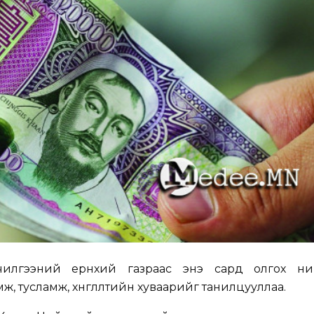
йлчилгээний ерөнхий газраас энэ сард олгох н
ж, тусламж, хөнгөлөлтийн хуваарийг танилцууллаа.