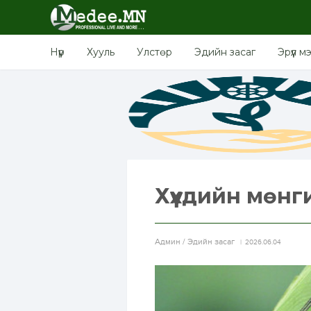
Нүүр
Хууль
Улстөр
Эдийн засаг
Эрүүл м
Хүүхдийн мөнг
Aдмин / Эдийн засаг
2026.06.04