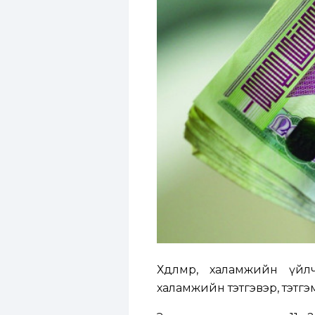
Хөдөлмөр, халамжийн ү
халамжийн тэтгэвэр, тэтгэм