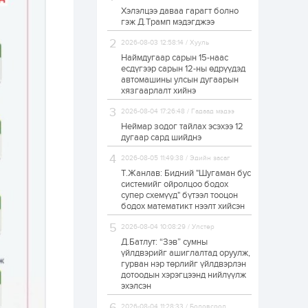
Хэлэлцээ даваа гарагт болно
ЗГ: Автобензин,
гэж Д.Трамп мэдэгджээ
дизель түлшний
онцгой албан
татварыг тэглэлээ
2026-08-03 12:58:14 / Хууль
Наймдугаар сарын 15-наас
есдүгээр сарын 12-ны өдрүүдэд
1 өдөр
2
0
автомашины улсын дугаарын
З.Мэндсайхан:
хязгаарлалт хийнэ
Хүнсний нөөцийг
бэлтгэх агуулах,
2026-08-04 17:26:48 / Гадаад мэдээ
зоорь бэлтгэх ААН-
үүдэд хөнгөлөлттэй
Неймар зодог тайлах эсэхээ 12
зээл олгоно
дугаар сард шийднэ
1 өдөр
1
0
2026-08-05 11:49:38 / Эдийн засаг
Европ дахь
монголчуудын
Т.Жанлав: Бидний "Шугаман бус
соёлын наадам
системийг ойролцоо бодох
боллоо
супер схемүүд" бүтээл тооцон
бодох математикт нээлт хийсэн
1 өдөр
2
0
2026-08-04 10:08:29 / Улстөр
Өнгөрсөн сард
Д.Батлут: “Зэв” сумны
1,439.2 кг үнэт
металл худалдан
үйлдвэрийг ашиглалтад оруулж,
авчээ
гурван нэр төрлийг үйлдвэрлэн
дотоодын хэрэгцээнд нийлүүлж
эхэлсэн
1 өдөр
0
0
Б.Найдалаа: Энэ
2026-08-04 11:28:33 / Боловсрол