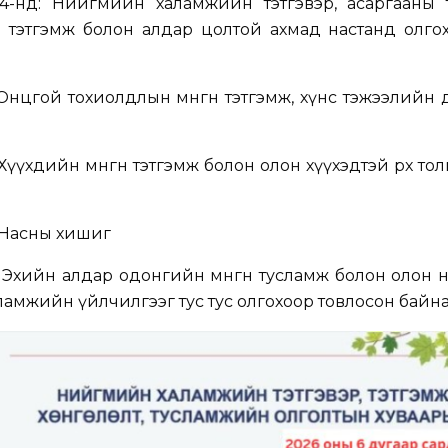
24-нд: Нийгмийн халамжийн тэтгэвэр, асаргааны т
 тэтгэмж болон алдар цолтой ахмад настанд олгох хө
 Онцгой тохиолдлын мөнгөн тэтгэмж, хүнс тэжээлийн
Хүүхдийн мөнгөн тэтгэмж болон олон хүүхэдтэй өрх то
 Насны хишиг
 Эхийн алдар одонгийн мөнгөн тусламж болон олон
амжийн үйлчилгээг тус тус олгохоор товлосон байна