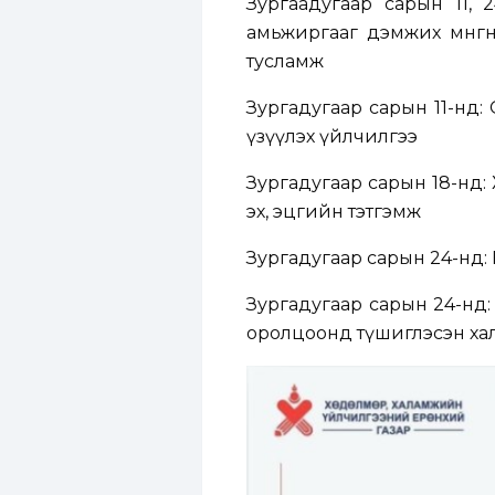
Зургаадугаар сарын 11, 
амьжиргааг дэмжих мөнгөн
тусламж
Зургадугаар сарын 11-нд:
үзүүлэх үйлчилгээ
Зургадугаар сарын 18-нд: 
эх, эцгийн тэтгэмж
Зургадугаар сарын 24-нд:
Зургадугаар сарын 24-нд:
оролцоонд түшиглэсэн хал