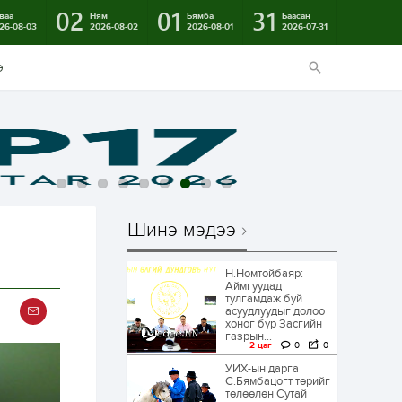
02
01
31
ваа
Ням
Бямба
Баасан
26-08-03
2026-08-02
2026-08-01
2026-07-31
э
Шинэ мэдээ
Н.Номтойбаяр:
Аймгуудад
тулгамдаж буй
асуудлуудыг долоо
хоног бүр Засгийн
газрын...
2 цаг
0
0
УИХ-ын дарга
С.Бямбацогт төрийг
төлөөлөн Сутай