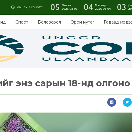
05
04
03
Лхагва
Мягмар
Да
өмнөх 7 хоногт:
2026-08-05
2026-08-04
20
энд
Спорт
Боловсрол
Орон нутаг
Гадаад мэдэ
ийг энэ сарын 18-нд олгоно