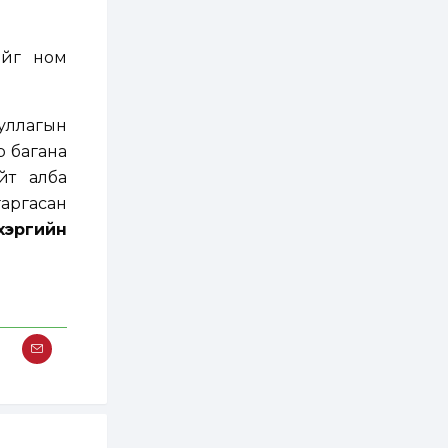
ААН-үүдийн дансыг
битүүмжлэхгүй
2 өдөр
1
0
ийг ном
Нөөцийн махны
худалдаа,
борлуулалтыг
нээлттэй ил тод
уллагын
болгоно
р багана
2 өдөр
0
0
йт алба
ЗГ: Автобензин,
дизель түлшний
гаргасан
онцгой албан
татварыг тэглэлээ
хэргийн
2 өдөр
3
0
З.Мэндсайхан:
Хүнсний нөөцийг
бэлтгэх агуулах,
зоорь бэлтгэх ААН-
үүдэд хөнгөлөлттэй
зээл олгоно
2 өдөр
2
0
Европ дахь
монголчуудын
соёлын наадам
боллоо