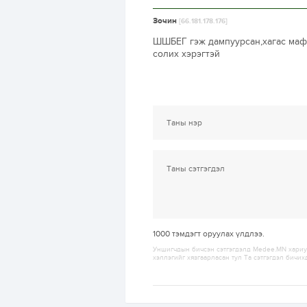
Зочин
[66.181.178.176]
ШШБЕГ гэж дампуурсан,хагас мафи
солих хэрэгтэй
1000
тэмдэгт оруулах үлдлээ.
Уншигчдын бичсэн сэтгэгдэлд Medee.MN хариуц
хэллэгийг хязгаарласан тул Та сэтгэгдэл бичих