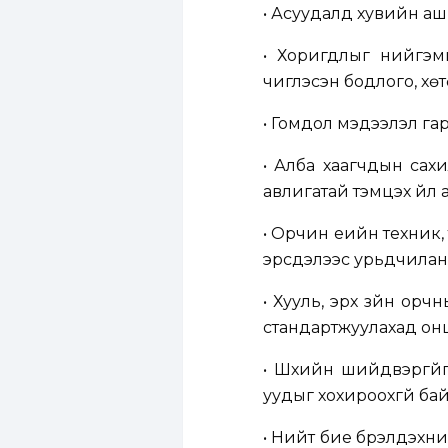
• Асуудалд хувийн аши
• Хоригдлыг нийгэмш
чиглэсэн бодлого, хөтө
• Гомдол мэдээлэл гар
• Алба хаагчдын сахил
авлигатай тэмцэх үйл 
• Орчин үеийн техник
эрсдэлээс урьдчилан 
• Хууль, эрх зүйн орч
стандартжуулахад онц
• Шүүхийн шийдвэргүй
уудыг хохироохгүй ба
• Нийт бие бүрэлдэхүү