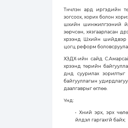
Түүнчлэн ард иргэдийн тө
зогсоох, хорих болон хорих
шүүхийн шинжилгээний ү
зөрчсөн, хязгаарласан дү
хүрээнд Шүүхийн шийдвэр
цогц реформ боловсруула
ХЗДХ-ийн сайд С.Амарса
хүрээнд төрийн байгуулла
дүнд суурилах зорилтыг 
байгууллагын удирдлагууд
даалгаврыг өглөө.
Үүнд:
• Хүний эрх, эрх чөл
үйлдэл гаргахгүй байх;