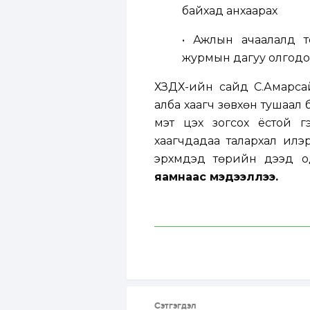
байхад анхаарах
• Ажлын ачаалалд 
журмын дагуу олгодог
ХЗДХ-ийн сайд С.Амарса
алба хаагч зөвхөн тушаал б
мэт цэх зогсох ёстой г
хаагчдадаа талархал илэр
эрхмүүдэд төрийн дээд 
яамнаас мэдээллээ.
Сэтгэгдэл