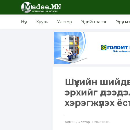
Нүүр
Хууль
Улстөр
Эдийн засаг
Эрүүл м
Шүүхийн шийдв
эрхийг дээдэ
хэрэгжүүлэх ё
Aдмин / Улстөр
2026.06.05