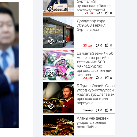
бүртгэлийг
цуцалснаар бизнес
эрхлэхэд таатай...
21 цаг
1
0
Долдугаар сард
709.503 зөрчил
бүртгэгджээ
23 цаг
0
0
Цалинтай ээжийн 50
мянган төгрөгийн
тэтгэмжийг 500
мянгад хүргэх
өргөдөлд санал авч
эхэлжээ
23 цаг
2
0
Б.Түмэн-Өлзий: Олон
улсад хуримтлуулсан
мэдлэг, туршлагаа эх
орныхоо хөгжилд
зориулна
1 өдөр
0
0
Алтны үнэ дөрвөн
улирал дараалан
өсөж байна