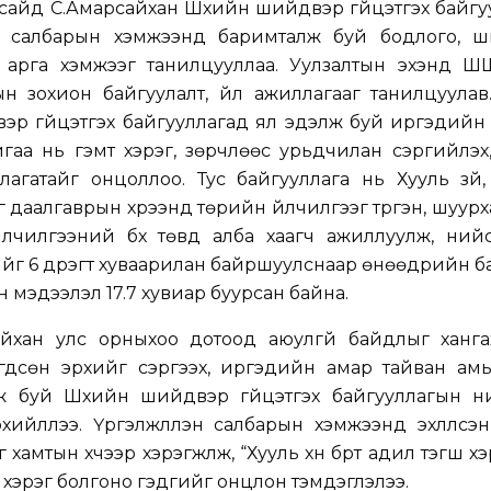
н сайд С.Амарсайхан Шүүхийн шийдвэр гүйцэтгэх байг
аж, салбарын хэмжээнд баримталж буй бодлого, ш
, арга хэмжээг танилцууллаа. Уулзалтын эхэнд Ш
 зохион байгуулалт, үйл ажиллагааг танилцуулав.
эр гүйцэтгэх байгууллагад ял эдэлж буй иргэдийн 
байгаа нь гэмт хэрэг, зөрчлөөс урьдчилан сэргийлэх
лагатайг онцоллоо. Тус байгууллага нь Хууль зүй
г даалгаврын хүрээнд төрийн үйлчилгээг түргэн, шуурха
йлчилгээний бүх төвд алба хаагч ажиллуулж, ний
дийг 6 дүүрэгт хуваарилан байршуулснаар өнөөдрийн 
 мэдээлэл 17.7 хувиар буурсан байна.
йхан улс орныхоо дотоод аюулгүй байдлыг хангах
игдсөн эрхийг сэргээх, иргэдийн амар тайван ам
ж буй Шүүхийн шийдвэр гүйцэтгэх байгууллагын н
эрхийллээ. Үргэлжлүүлэн салбарын хэмжээнд эхлүүлсэ
 хамтын хүчээр хэрэгжүүлж, “Хууль хүн бүрт адил тэгш х
 хэрэг болгоно гэдгийг онцлон тэмдэглэлээ.