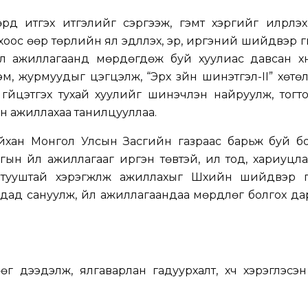
рд итгэх итгэлийг сэргээж, гэмт хэргийг илрүүлэх
оос өөр төрлийн ял эдлүүлэх, эрүү, иргэний шийдвэр гү
йл ажиллагаанд мөрдөгдөж буй хуулиас давсан хү
рэм, журмуудыг цэгцэлж, “Эрх зүйн шинэтгэл-II” хөт
 гүйцэтгэх тухай хуулийг шинэчлэн найруулж, тог
н ажиллахаа танилцууллаа.
йхан Монгол Улсын Засгийн газраас барьж буй б
гын үйл ажиллагааг иргэн төвтэй, ил тод, хариуцлаг
тууштай хэрэгжүүлж ажиллахыг Шүүхийн шийдвэр гү
ад сануулж, үйл ажиллагаандаа мөрдлөг болгох дара
өөг дээдэлж, ялгаварлан гадуурхалт, хүч хэрэглэсэ