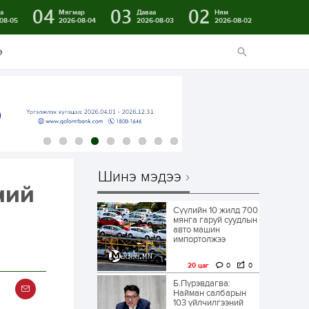
04
03
02
а
Мягмар
Даваа
Ням
08-05
2026-08-04
2026-08-03
2026-08-02
э
Шинэ мэдээ
ний
Сүүлийн 10 жилд 700
мянга гаруй суудлын
авто машин
импортолжээ
20 цаг
0
0
Б.Пүрэвдагва:
Найман салбарын
103 үйлчилгээний