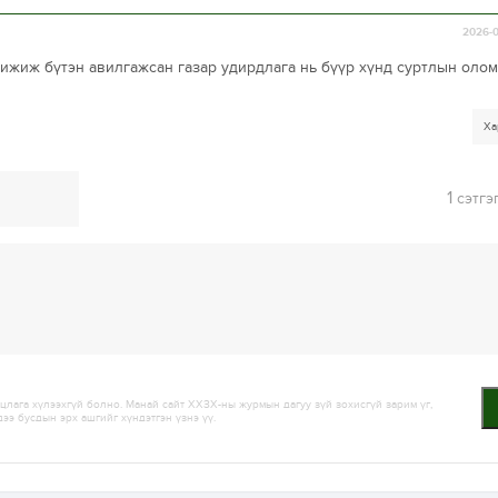
2026-0
жиж бүтэн авилгажсан газар удирдлага нь бүүр хүнд суртлын олом
Ха
1
сэтгэ
лага хүлээхгүй болно. Манай сайт ХХЗХ-ны журмын дагуу зүй зохисгүй зарим үг,
дээ бусдын эрх ашгийг хүндэтгэн үзнэ үү.