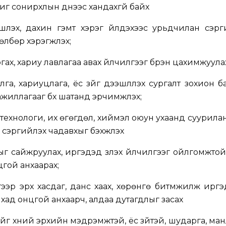
г сонирхлын үүднээс хандахгүй байх
үүлэх, дахин гэмт хэрэг үйлдэхээс урьдчилан сэр
лбөр хэрэгжүүлэх;
гах, хариу лавлагаа авах үйлчилгээг бүрэн цахимжуула
га, хариуцлага, ёс зүйг дээшлүүлэх сургалт зохион б
ажиллагааг бүх шатанд эрчимжүүлэх;
, технологи, их өгөгдөл, хиймэл оюун ухаанд суурила
сэргийлэх чадавхыг бэхжүүлэх
ныг сайжруулах, иргэдэд үзүүлэх үйлчилгээг ойлгомжто
гой анхаарах;
гээр эрх хасдаг, данс хаах, хөрөнгө битүүмжилж ирг
йхад онцгой анхаарч, алдаа дутагдлыг засах
нийг хүний эрхийн мэдрэмжтэй, ёс зүйтэй, шударга, ма