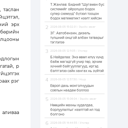
Т.Жанлав: Бидний "Шугаман бус
Н.Номтойбаяр:
, таслан
системийг ойролцоо бодох
Аймгуудад
супер схемүүд" бүтээл тооцон
тулгамдаж буй
йцэтгэл,
асуудлуудыг долоо
бодох математикт нээлт хийсэн
хоног бүр Засгийн
ний эрх
газрын...
2026-08-05 15:02:31 / Эдийн засаг
1 өдөр
0
0
өлбөрийн
ЗГ: Автобензин, дизель
УИХ-ын дарга
түлшний онцгой албан татварыг
толцооны
С.Бямбацогт төрийг
тэглэлээ
төлөөлөн Сутай
хайрхны тэнгэрийг
2026-08-05 12:11:05 / Улстөр
тахих төрийн
тахилгад оролцлоо
Б.Найдалаа: Энэ өвөл илүү хүнд
одлогын
1 өдөр
4
0
байж магадгүй учир төр, эрчим
атай, үр
хүчний байгууллагууд, иргэд
“Хотын дарга сонсож
байна” 150150 тусгай
бэлтгэлээ сайн хангах нь зүйтэй
йцэтгэх
дугаарыг
наймдугаар сарын
2026-08-05 12:57:50 / Нүүр
ах үүрэг
14-нөөс ажиллуулж...
Европ дахь монголчуудын
1 өдөр
0
0
соёлын наадам боллоо
“Чингис хаан” олон
2026-08-05 15:06:04 / Эдийн засаг
улсын нисэх буудал
руу нийтийн тээврийн
Нөөцийн махны худалдаа,
автобус 24 цагаар
борлуулалтыг нээлттэй ил тод
н аливаа
үйлчилж байна
болгоно
1 өдөр
1
0
2026-08-05 14:44:55 / Улстөр
Нийслэлийн