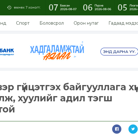
07
06
05
Баасан
Пүрэв
Лхагв
өмнөх 7 хоногт:
2026-08-07
2026-08-06
2026-
энд
Спорт
Боловсрол
Орон нутаг
Гадаад мэдэ
эр гүйцэтгэх байгууллага хү
лж, хуулийг адил тэгш
стой