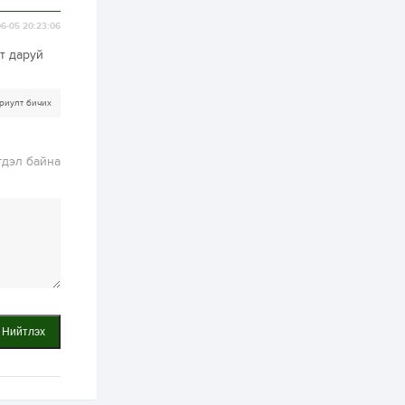
6-05 20:23:06
2 өдөр
2
0
Өнгөрсөн сард
т даруй
1,439.2 кг үнэт
металл худалдан
авчээ
риулт бичих
2 өдөр
0
0
Б.Найдалаа: Энэ
өвөл илүү хүнд байж
гдэл байна
магадгүй учир төр,
эрчим хүчний
байгууллагууд, иргэд
бэлтгэлээ...
2 өдөр
6
0
Өнөөдөр сондгой
тоогоор төгссөн
автомашинтай иргэд
бензин авна
2 өдөр
0
3
Нийтлэх
ЗГ: Шатахууны
хангамж,
нийлүүлэлтийг
тогтворжуулах
асуудлыг хэлэлцэж
байна