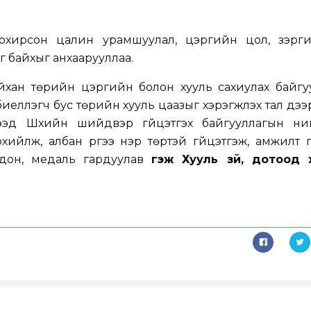
тохирсон цалин урамшуулал, цэргийн цол, зэрг
 байхыг анхаарууллаа.
йхан төрийн цэргийн болон хууль сахиулах байгу
иелүүлэгч бус төрийн хууль цаазыг хэрэгжүүлэх тал дээ
ээд Шүүхийн шийдвэр гүйцэтгэх байгууллагын ни
хийлж, албан үүргээ нэр төртэй гүйцэтгэж, амжилт 
одон, медаль гардуулав
гэж Хууль зүй, дотоод 