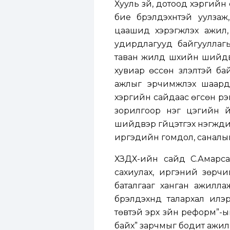
Хууль зүй, дотоод хэргий
бие бүрэлдэхүүнтэй уулз
цаашид хэрэгжүүлэх ажил
удирдлагууд байгууллагын
таван жилд шүүхийн шийдв
хувиар өссөн үзүүлэлтэй 
ажлыг эрчимжүүлэх шаард
хэргийн сайдаас өгсөн үүрэ
зорилгоор нэг цэгийн ү
шийдвэр гүйцэтгэх нэгжүү
иргэдийн гомдол, саналын
ХЗДХ-ийн сайд С.Амарса
сахиулах, иргэний зөрч
баталгааг ханган ажилла
бүрэлдэхүүнд талархал ил
төвтэй эрх зүйн реформ”-ыг
байх” зарчмыг бодит ажил