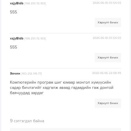
xsjyBldb
2026-06-10 03:54:03
[198.251.72.103]
555
Хариулт бичих
xsjyBldb
2026-06-10 03:54:03
[198.251.72.103]
555
Хариулт бичих
Зочин
2026-06-06 22:08:49
[103.212.119.77]
Компютерийн програм шиг юмаар монгол хүмүүсийн
садар бичлэгийг хадгалж аваад гадаадийн гаж донтой
баячуудад зардаг
Хариулт бичих
9
сэтгэгдэл байна