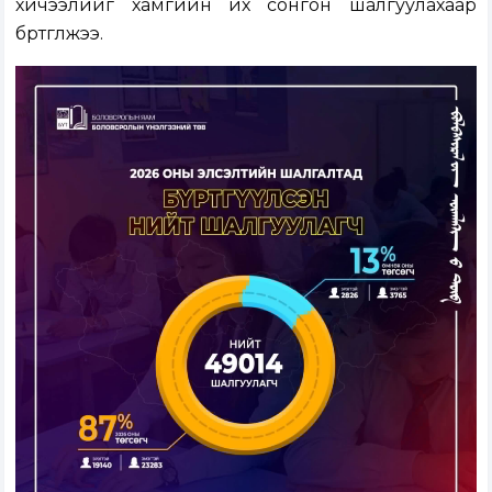
хичээлийг хамгийн их сонгон шалгуулахаар
бүртгүүлжээ.