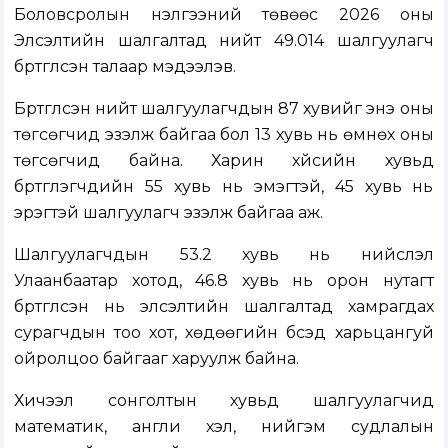
Боловсролын үнэлгээний төвөөс 2026 оны
Элсэлтийн шалгалтад нийт 49.014 шалгуулагч
бүртгүүлсэн талаар мэдээлэв.
Бүртгүүлсэн нийт шалгуулагчдын 87 хувийг энэ оны
төгсөгчид эзэлж байгаа бол 13 хувь нь өмнөх оны
төгсөгчид байна. Харин хүйсийн хувьд
бүртгүүлэгчдийн 55 хувь нь эмэгтэй, 45 хувь нь
эрэгтэй шалгуулагч эзэлж байгаа аж.
Шалгуулагчдын 53.2 хувь нь нийслэл
Улаанбаатар хотод, 46.8 хувь нь орон нутагт
бүртгүүлсэн нь элсэлтийн шалгалтад хамрагдах
сурагчдын тоо хот, хөдөөгийн бүсэд харьцангуй
ойролцоо байгааг харуулж байна.
Хичээл сонголтын хувьд шалгуулагчид
математик, англи хэл, нийгэм судлалын