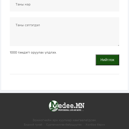
1000
тэмдэгт оруулах үлдлээ.
Нийтлэх
Зохиогчийн эрх хуулиар хамгаалагдсан.
Бидний тухай
Сурталчилгаа байршуулах
Холбоо барих