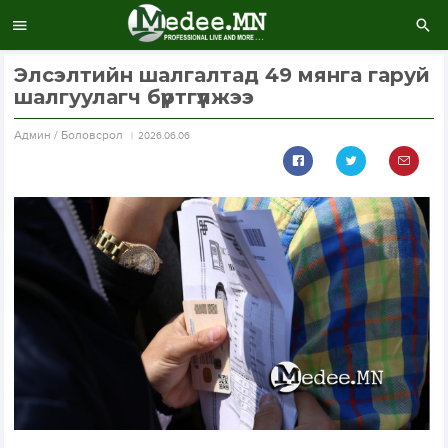
Элсэлтийн шалгалтад 49 мянга гаруй
шалгуулагч бүртгүүлжээ
Aдмин / Боловсрол
2026.06.06