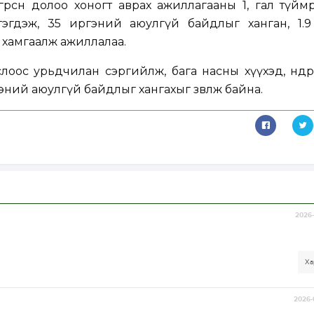
өрсөн долоо хоногт аврах ажиллагааны 1, гал түй
гэгдэж, 35 иргэний аюулгүй байдлыг ханган, 1.9
ан хамгаалж ажиллалаа.
лоос урьдчилан сэргийлж, бага насны хүүхэд, өндөр
ний аюулгүй байдлыг хангахыг зөвлөж байна.
2026-
Ха
2026-