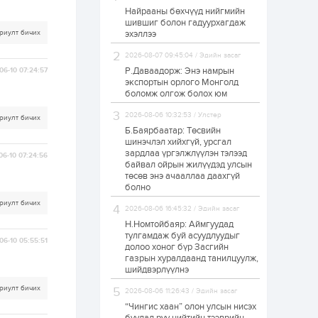
Найрааны бөхчүүд нийгмийн
Худалдагч
шившиг болон гадуурхагдаж
Н.Амарзаяа:
риулт бичих
эхэллээ
Дэлгүүрийн 32
хуудастай өрийн
дэвтэр долоо хоногт
2026-08-07 09:45:04 / Эдийн засаг
л дүүрдэг
Р.Даваадорж: Энэ намрын
06-10 07:24:57
2 өдөр
0
0
экспортын орлого Монголд
Б.Хулан дэлхийн
боломж олгож болох юм
аварга боллоо
2026-08-06 10:32:53 / Улстөр
риулт бичих
Б.Баярбаатар: Төсвийн
шинэчлэл хийхгүй, урсгал
2 өдөр
0
0
зардлаа үргэлжлүүлэн тэлээд
06-10 07:24:56
байвал ойрын жилүүдэд улсын
Р.Даваадорж: Энэ
намрын экспортын
төсөв энэ ачааллаа даахгүй
орлого Монголд
болно
боломж олгож болох
риулт бичих
юм
2026-08-06 16:45:32 / Эдийн засаг
2 өдөр
0
2
Н.Номтойбаяр: Аймгуудад
тулгамдаж буй асуудлуудыг
Автомашины улсын
06-10 05:55:51
долоо хоног бүр Засгийн
дугаар сондгой
газрын хуралдаанд танилцуулж,
тоогоор төгссөн бол
шийдвэрлүүлнэ
өнөөдөр шатахуун
авна
риулт бичих
2026-08-06 11:26:43 / Эдийн засаг
2 өдөр
0
0
“Чингис хаан” олон улсын нисэх
Н.Номтойбаяр: