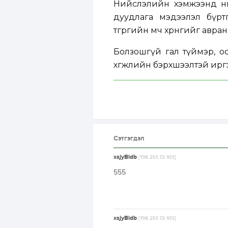
Нийслэлийн хэмжээнд өнг
дуудлага мэдээлэл бүрт
төгрөгийн өмч хөрөнгийг авр
Болзошгүй гал түймэр, ос
хөгжлийн бэрхшээлтэй иргэ
Сэтгэгдэл
xsjyBldb
[198.251.72.103]
555
xsjyBldb
[198.251.72.103]