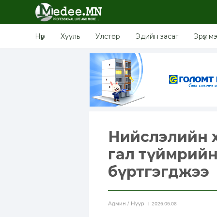
Нүүр
Хууль
Улстөр
Эдийн засаг
Эрүүл м
Нийслэлийн х
гал түймрийн
бүртгэгджээ
Aдмин / Нүүр
2026.06.08