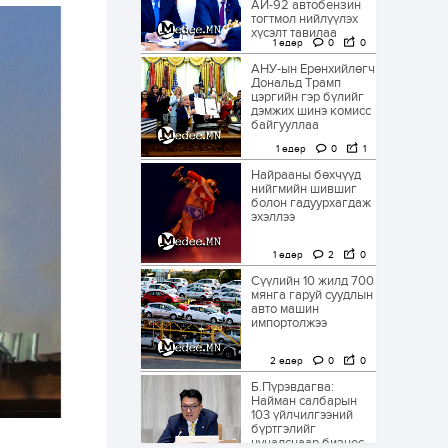
АИ-92 автобензин
тогтмол нийлүүлэх
хүсэлт тавилаа
1 өдөр
0
0
АНУ-ын Ерөнхийлөгч
Дональд Трамп
цэргийн гэр бүлийг
дэмжих шинэ комисс
байгууллаа
1 өдөр
0
1
Найрааны бөхчүүд
нийгмийн шившиг
болон гадуурхагдаж
эхэллээ
1 өдөр
2
0
Сүүлийн 10 жилд 700
мянга гаруй суудлын
авто машин
импортолжээ
2 өдөр
0
0
Б.Пүрэвдагва:
Найман салбарын
103 үйлчилгээний
бүртгэлийг
цуцалснаар бизнес