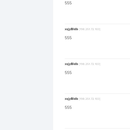
555
xsjyBldb
[198.251.72.103]
555
xsjyBldb
[198.251.72.103]
555
xsjyBldb
[198.251.72.103]
555