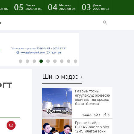
05
04
03
в
Лхагва
Мягмар
Даваа
08-06
2026-08-05
2026-08-04
2026-08-03
э
Шинэ мэдээ
огт
Газрын тосны
агуулахууд эхнээсээ
ашиглалтад ороход
бэлэн болжээ
1 өдөр
1
6
Ерөнхий сайд
БНХАУ-аас сар бүр
12-15 мянган тонн