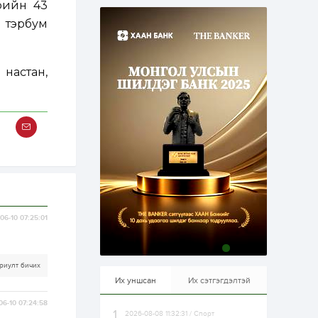
мрийн 43
эрхлэхэд таатай...
2 өдөр
1
0
 тэрбум
Долдугаар сард
709.503 зөрчил
бүртгэгджээ
 настан,
2 өдөр
0
0
Цалинтай ээжийн 50
мянган төгрөгийн
тэтгэмжийг 500
мянгад хүргэх
өргөдөлд санал авч
эхэлжээ
2 өдөр
2
0
Б.Түмэн-Өлзий: Олон
улсад хуримтлуулсан
мэдлэг, туршлагаа эх
орныхоо хөгжилд
06-10 07:25:01
зориулна
2 өдөр
0
0
Алтны үнэ дөрвөн
риулт бичих
улирал дараалан
өсөж байна
Их уншсан
Их сэтгэгдэлтэй
06-10 07:24:58
2026-08-08 11:32:31 / Спорт
2 өдөр
0
1