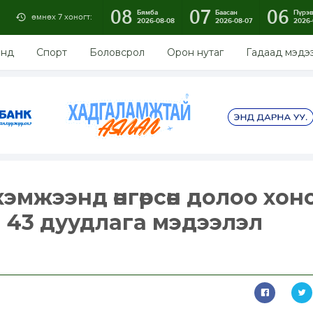
08
07
06
Бямба
Баасан
Пүрэ
өмнөх 7 хоногт:
2026-08-08
2026-08-07
2026-
энд
Спорт
Боловсрол
Орон нутаг
Гадаад мэдэ
эмжээнд өнгөрсөн долоо хон
 43 дуудлага мэдээлэл