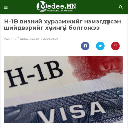
H-1B визний хураамжийг нэмэгдүүлсэн
шийдвэрийг хүчингүй болгожээ
Aдмин / Гадаад мэдээ
2026.06.09