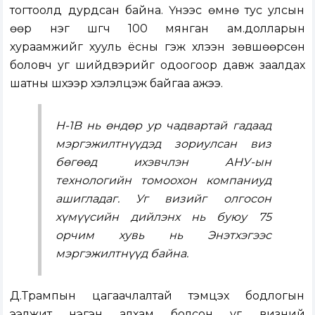
тогтоолд дурдсан байна. Үүнээс өмнө тус улсын
өөр нэг шүүгч 100 мянган ам.долларын
хураамжийг хууль ёсны гэж хүлээн зөвшөөрсөн
боловч уг шийдвэрийг одоогоор давж заалдах
шатны шүүхээр хэлэлцэж байгаа ажээ.
H-1B нь өндөр ур чадвартай гадаад
мэргэжилтнүүдэд зориулсан виз
бөгөөд ихэвчлэн АНУ-ын
технологийн томоохон компаниуд
ашигладаг. Уг визийг олгосон
хүмүүсийн дийлэнх нь буюу 75
орчим хувь нь Энэтхэгээс
мэргэжилтнүүд байна.
Д.Трампын цагаачлалтай тэмцэх бодлогын
ээлжит нэгэн алхам болсон уг визний