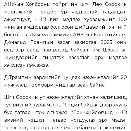
АНУ-ын Холбооны тойргийн шүүгч Лео Сорокин
мэргэжлийн өндөр ур чадвартай гадаадын
ажилтнууд H-1B виз мэдүүлэх хураамжийг 100
мянган ам.доллар болгосон шийдвэрийг хүчингүй
болгожээ. Ийм хураамжийг АНУ-ын Ерөнхийлөгч
Дональд Трампын засаг захиргаа 2025 оны
есдүгээр сард нэвтрүүлээд байсан юм. Шүүхээс эл
шийдвэрийг гүйцэтгэх засаглал эрх мэдлээ
хэтрүүлсэн гэж үзжээ.
Д.Трампын зарлигийг цуцлах нэхэмжлэлийг 20
муж улсын эрх баригчид гаргасан байна
Шүүгч Сорокин уг нэхэмжлэлийг хянан хэлэлцээд,
тус визний хураамж нь "бодит байдал дээр хууль
бус татвар" гэж дүгнэжээ. "Ерөнхийлөгчид H-1B
визний мэдүүлэгт татвар ногдуулах эрх мэдэл
эсвэл түүнд олгосон эрх хэмжээ байхгүй" гэж шүүхийн