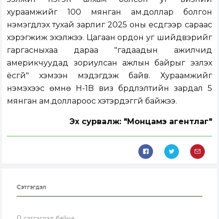
хураамжийг 100 мянган ам.доллар болгон
нэмэгдүүлэх тухай зарлиг 2025 оны есдүгээр сараас
хэрэгжиж эхэлжээ. Цагаан ордон уг шийдвэрийг
гаргасныхаа дараа "гадаадын ажилчид
америкчуудад зориулсан ажлын байрыг эзлэх
ёсгүй" хэмээн мэдэгдэж байв. Хураамжийг
нэмэхээс өмнө H-1B виз бүрдүүлэлтийн зардал 5
мянган ам.доллароос хэтэрдэггүй байжээ.
Эх сурвалж: "Монцамэ агентлаг"
Сэтгэгдэл
0
сэтгэгдэл байна