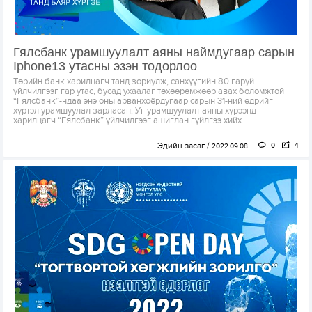
Гялсбанк урамшуулалт аяны наймдугаар сарын
Iphone13 утасны эзэн тодорлоо
Төрийн банк харилцагч танд зориулж, санхүүгийн 80 гаруй
үйлчилгээг гар утас, бусад ухаалаг төхөөрөмжөөр авах боломжтой
“Гялсбанк”-ндаа энэ оны арванхоёрдугаар сарын 31-ний өдрийг
хүртэл урамшуулал зарласан. Уг урамшуулалт аяны хүрээнд
харилцагч “Гялсбанк” үйлчилгээг ашиглан гүйлгээ хийх...
Эдийн засаг
0
4
2022.09.08