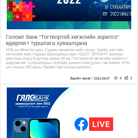
Голомт банк “Тогтвортой хөгжлийн зорилго”
өдөрлөгт туршлага хуваалцана
НҮБ-ын Монгол дахь Суурин төлөөлөгчийн газар, Эдийн засгийн
хөгжлийн яам, Гадаад харилцааны яам, НЗДТГ, МҮХАҮТ хамтран
маргааш буюу 9 дүгээр сарын 10-нд “Тогтвортой хөгжлийн зорилго”
өдөрлөгийг Сүхбаатарын талбайд зохион байгуулах гэж байна. НҮБ-
ын гишүүн 193 орны Төрийн тэргүүнүүд хамтран...
Эдийн засаг
0
2
2022.09.07