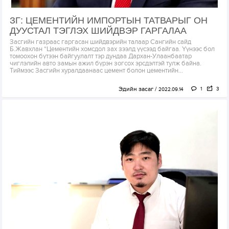
ЗГ: ЦЕМЕНТИЙН ИМПОРТЫН ТАТВАРЫГ ОН
ДУУСТАЛ ТЭГЛЭХ ШИЙДВЭР ГАРГАЛАА
Засгийн газраас гаргасан шийдвэрийн талаар Сангийн сайд
Б.Жавхлан “Цементийн хомсдол зах зээлд үүсээд байгаа. Үүнээс бол
томоохон бүтээн байгуулалт тэр дундаа Дархан-Улаанбаатар
чиглэлийн авто замын ажил бүрэн зогсох эрсдэлтэй тулж байна.
Тиймээс Засгийн хуралдаанаас цемент болон цементийн...
Эдийн засаг
1
3
2022.09.14