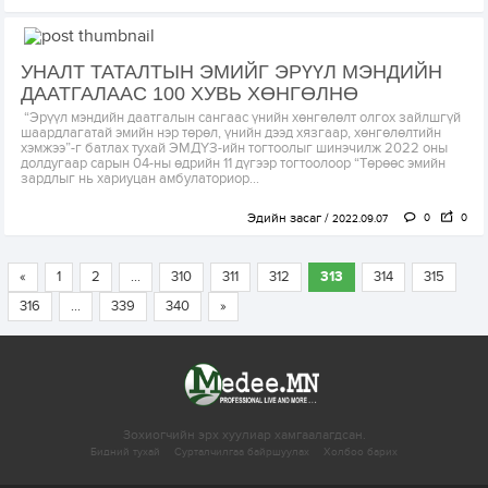
УНАЛТ ТАТАЛТЫН ЭМИЙГ ЭРҮҮЛ МЭНДИЙН
ДААТГАЛААС 100 ХУВЬ ХӨНГӨЛНӨ
“Эрүүл мэндийн даатгалын сангаас үнийн хөнгөлөлт олгох зайлшгүй
шаардлагатай эмийн нэр төрөл, үнийн дээд хязгаар, хөнгөлөлтийн
хэмжээ”-г батлах тухай ЭМДҮЗ-ийн тогтоолыг шинэчилж 2022 оны
долдугаар сарын 04-ны өдрийн 11 дүгээр тогтоолоор “Төрөөс эмийн
зардлыг нь хариуцан амбулаториор...
Эдийн засаг
0
0
2022.09.07
«
1
2
...
310
311
312
313
314
315
316
...
339
340
»
Зохиогчийн эрх хуулиар хамгаалагдсан.
Бидний тухай
Сурталчилгаа байршуулах
Холбоо барих