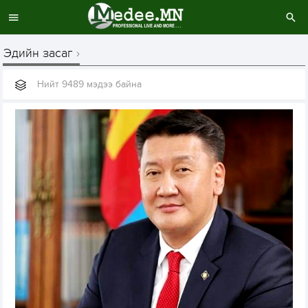
Эдийн засаг
Нийт 9489 мэдээ байна