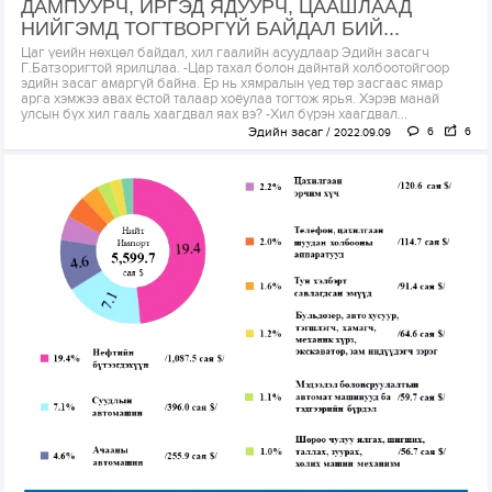
ДАМПУУРЧ, ИРГЭД ЯДУУРЧ, ЦААШЛААД
НИЙГЭМД ТОГТВОРГҮЙ БАЙДАЛ БИЙ...
Цаг үеийн нөхцөл байдал, хил гаалийн асуудлаар Эдийн засагч
Г.Батзоригтой ярилцлаа. -Цар тахал болон дайнтай холбоотойгоор
эдийн засаг амаргүй байна. Ер нь хямралын үед төр засгаас ямар
арга хэмжээ авах ёстой талаар хоёулаа тогтож ярья. Хэрэв манай
улсын бүх хил гааль хаагдвал яах вэ? -Хил бүрэн хаагдвал...
Эдийн засаг
6
6
2022.09.09