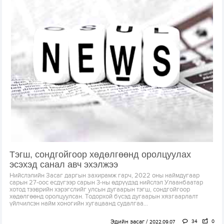
Тэгш, сондгойгоор хөдөлгөөнд оролцуулах
эсэхэд санал авч эхэлжээ
Нийслэлийн Засаг даргын захирамж гарч, 2022 оны наймдугаар
сарын 27-оос есдүгээр сарын 3-ны өдрүүдэд нийслэл Улаанбаатар
хотод тээврийн хэрэгслийг улсын дугаарын тэгш, сондгойгоор
хөдөлгөөнд оролцуулсан. Тодорхой бүсэд дугаарын хязгаарлалт
үйлчилсэн найм хоногийн хугацаанд судалгаа...
Эдийн засаг
34
0
2022.09.07