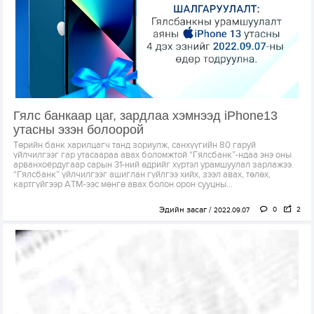
Гялс банкаар цаг, зардлаа хэмнээд iPhone13
утасны эзэн болоорой
Төрийн банк харилцагч танд зориулж, санхүүгийн 80 гаруй
үйлчилгээг гар утасаараа авах боломжтой “Гялсбанк”-ндаа энэ оны
арванхоёрдугаар сарын 31-ний өдрийг хүртэл урамшуулал зарлажээ.
“Гялсбанк” үйлчилгээг ашиглан гүйлгээ хийх, зээл авах, төлөх,
картгүйгээр АТМ-ээс мөнгө авах болон орон сууцны...
Эдийн засаг
0
2
2022.09.07