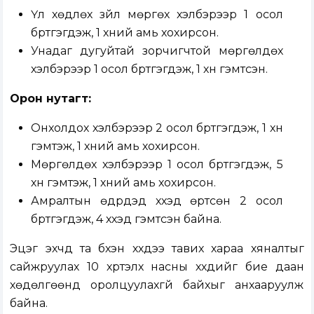
Үл хөдлөх зүйл мөргөх хэлбэрээр 1 осол
бүртгэгдэж, 1 хүний амь хохирсон.
Унадаг дугуйтай зорчигчтой мөргөлдөх
хэлбэрээр 1 осол бүртгэгдэж, 1 хүн гэмтсэн.
Орон нутагт:
Онхолдох хэлбэрээр 2 осол бүртгэгдэж, 1 хүн
гэмтэж, 1 хүний амь хохирсон.
Мөргөлдөх хэлбэрээр 1 осол бүртгэгдэж, 5
хүн гэмтэж, 1 хүний амь хохирсон.
Амралтын өдрүүдэд хүүхэд өртсөн 2 осол
бүртгэгдэж, 4 хүүхэд гэмтсэн байна.
Эцэг эхчүүд та бүхэн хүүхдээ тавих хараа хяналтыг
сайжруулах 10 хүртэлх насны хүүхдийг бие даан
хөдөлгөөнд оролцуулахгүй байхыг анхааруулж
байна.