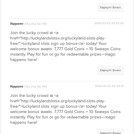
Хариулт бичих
Nppomr
2026-03-02 09:55:00
[142.252.82.176]
Join the lucky crowd at <a
href="http://luckylandslotsx.org/luckyland-slots-play-
free/">luckyland slots sign up bonus</a> today! Your
welcome bonus awaits: 7,777 Gold Coins + 10 Sweeps Coins
instantly. Play for fun or go for redeemable prizes—magic
happens here!
Хариулт бичих
Nppomr
2026-03-02 09:54:14
[142.252.82.176]
Join the lucky crowd at <a
href="http://luckylandslotsx.org/luckyland-slots-play-
free/">luckyland slots sign up bonus</a> today! Your
welcome bonus awaits: 7,777 Gold Coins + 10 Sweeps Coins
instantly. Play for fun or go for redeemable prizes—magic
happens here!
Хариулт бичих