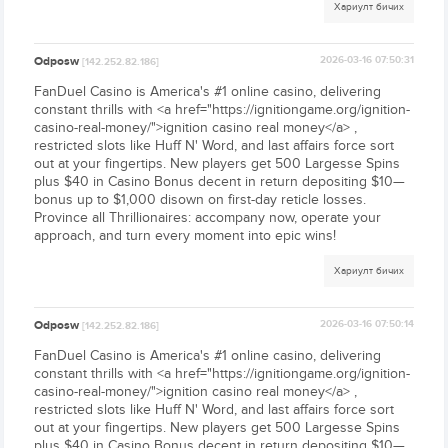
Хариулт бичих
Odposw
2026-03-16 07:50:31
[142.252.82.186]
FanDuel Casino is America's #1 online casino, delivering
constant thrills with <a href="https://ignitiongame.org/ignition-
casino-real-money/">ignition casino real money</a> ,
restricted slots like Huff N' Word, and last affairs force sort
out at your fingertips. New players get 500 Largesse Spins
plus $40 in Casino Bonus decent in return depositing $10—
bonus up to $1,000 disown on first-day reticle losses.
Province all Thrillionaires: accompany now, operate your
approach, and turn every moment into epic wins!
Хариулт бичих
Odposw
2026-03-16 07:50:14
[142.252.82.186]
FanDuel Casino is America's #1 online casino, delivering
constant thrills with <a href="https://ignitiongame.org/ignition-
casino-real-money/">ignition casino real money</a> ,
restricted slots like Huff N' Word, and last affairs force sort
out at your fingertips. New players get 500 Largesse Spins
plus $40 in Casino Bonus decent in return depositing $10—