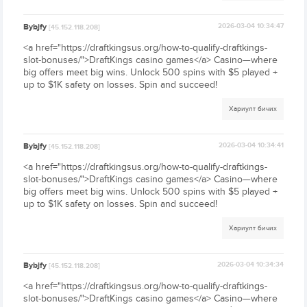
Bybjfy
2026-03-04 10:34:47
[45.152.118.208]
<a href="https://draftkingsus.org/how-to-qualify-draftkings-
slot-bonuses/">DraftKings casino games</a> Casino—where
big offers meet big wins. Unlock 500 spins with $5 played +
up to $1K safety on losses. Spin and succeed!
Хариулт бичих
Bybjfy
2026-03-04 10:34:41
[45.152.118.208]
<a href="https://draftkingsus.org/how-to-qualify-draftkings-
slot-bonuses/">DraftKings casino games</a> Casino—where
big offers meet big wins. Unlock 500 spins with $5 played +
up to $1K safety on losses. Spin and succeed!
Хариулт бичих
Bybjfy
2026-03-04 10:34:34
[45.152.118.208]
<a href="https://draftkingsus.org/how-to-qualify-draftkings-
slot-bonuses/">DraftKings casino games</a> Casino—where