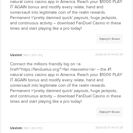
natural coins casino app in America. Reach your $1000 PLAY
IT AGAIN bonus and modify every relate, hand and
somersault into legitimate coin of the realm rewards.
Permanent ='pretty damned quick' payouts, huge jackpots,
and continuous activity – download FanDuel Casino in these
times and start playing like a pro today!
Хариулт бичих
Uzxixm
2026-03-11 14:03:39
[166.1.253.113]
Connect the millions friendly big on <a
href="https://fanduelus.org/">fan maxxwins</a> – the #1
natural coins casino app in America. Reach your $1000 PLAY
IT AGAIN bonus and modify every relate, hand and
somersault into legitimate coin of the realm rewards.
Permanent ='pretty damned quick' payouts, huge jackpots,
and continuous activity – download FanDuel Casino in these
times and start playing like a pro today!
Хариулт бичих
Uzxixm
2026-03-11 14:03:28
[166.1.253.113]