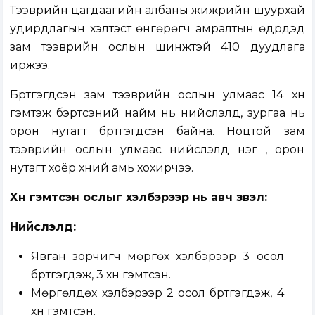
Тээврийн цагдаагийн албаны жижүүрийн шуурхай
удирдлагын хэлтэст өнгөрөгч амралтын өдрүүдэд
зам тээврийн ослын шинжтэй 410 дуудлага
иржээ.
Бүртгэгдсэн зам тээврийн ослын улмаас 14 хүн
гэмтэж бэртсэний найм нь нийслэлд, зургаа нь
орон нутагт бүртгэгдсэн байна. Ноцтой зам
тээврийн ослын улмаас нийслэлд нэг , орон
нутагт хоёр хүний амь хохирчээ.
Хүн гэмтсэн ослыг хэлбэрээр нь авч үзвэл:
Нийслэлд:
Явган зорчигч мөргөх хэлбэрээр 3 осол
бүртгэгдэж, 3 хүн гэмтсэн.
Мөргөлдөх хэлбэрээр 2 осол бүртгэгдэж, 4
хүн гэмтсэн.