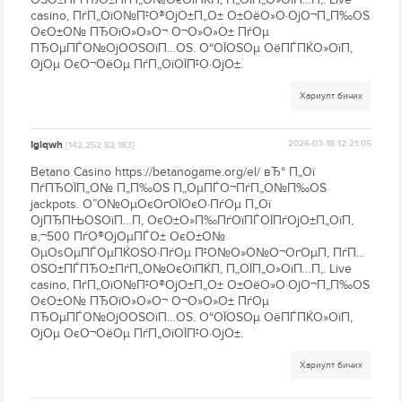
casino, ПѓП„ОїО№П‡О®ОјО±П„О± О±ОёО»О·ОјО¬П„П‰ОЅ
ОєО±О№ ПЂОїО»О»О¬ О¬О»О»О± ПѓОµ
ПЂОµПЃО№ОјО­ОЅОїП…ОЅ. О“ОЇОЅОµ ОёПЃПЌО»ОїП‚
ОјОµ ОєО¬ОёОµ ПѓП„ОїОЇП‡О·ОјО±.
Хариулт бичих
Igiqwh
2026-03-18 12:21:05
[142.252.82.183]
Betano Casino https://betanogame.org/el/ вЂ“ П„Ої
ПѓПЂОЇП„О№ П„П‰ОЅ П„ОµПЃО¬ПѓП„О№П‰ОЅ
jackpots. О”О№ОµОєОґОЇОєО·ПѓОµ П„Ої
ОјПЂПЊОЅОїП…П‚ ОєО±О»П‰ПѓОїПЃОЇПѓОјО±П„ОїП‚
в‚¬500 ПѓО®ОјОµПЃО± ОєО±О№
ОµОѕОµПЃОµПЌОЅО·ПѓОµ П‡О№О»О№О¬ОґОµП‚ ПѓП…
ОЅО±ПЃПЂО±ПѓП„О№ОєОїПЌП‚ П„ОЇП„О»ОїП…П‚. Live
casino, ПѓП„ОїО№П‡О®ОјО±П„О± О±ОёО»О·ОјО¬П„П‰ОЅ
ОєО±О№ ПЂОїО»О»О¬ О¬О»О»О± ПѓОµ
ПЂОµПЃО№ОјО­ОЅОїП…ОЅ. О“ОЇОЅОµ ОёПЃПЌО»ОїП‚
ОјОµ ОєО¬ОёОµ ПѓП„ОїОЇП‡О·ОјО±.
Хариулт бичих