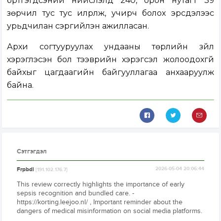
бүртгэгдсэний нийслэлд 240, орон нутагт 39
зөрчил тус тус илрүүлж, учирч болох эрсдэлээс
урьдчилан сэргийлэн ажилласан.
Архи согтууруулах ундааны төрлийн зүйл
хэрэглэсэн бол тээврийн хэрэгсэл жолоодохгүй
байхыг цагдаагийн байгууллагаа анхааруулж
байна.
Сэтгэгдэл
Frpbdi
2026-05-04 20:06:44
[191.102.176.7]
This review correctly highlights the importance of early
sepsis recognition and bundled care. -
https://korting.leejoo.nl/ , Important reminder about the
dangers of medical misinformation on social media platforms.
.