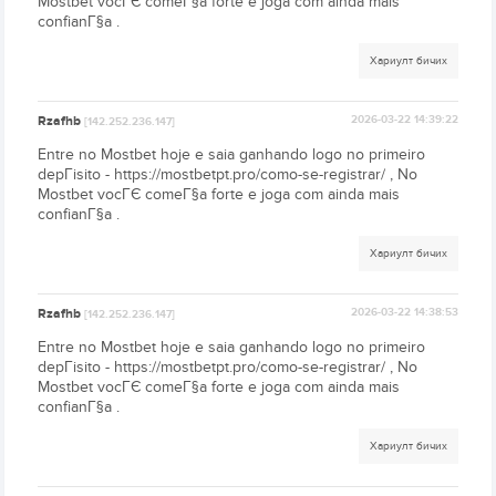
Mostbet vocГЄ comeГ§a forte e joga com ainda mais
confianГ§a .
Хариулт бичих
Rzafhb
2026-03-22 14:39:22
[142.252.236.147]
Entre no Mostbet hoje e saia ganhando logo no primeiro
depГіsito - https://mostbetpt.pro/como-se-registrar/ , No
Mostbet vocГЄ comeГ§a forte e joga com ainda mais
confianГ§a .
Хариулт бичих
Rzafhb
2026-03-22 14:38:53
[142.252.236.147]
Entre no Mostbet hoje e saia ganhando logo no primeiro
depГіsito - https://mostbetpt.pro/como-se-registrar/ , No
Mostbet vocГЄ comeГ§a forte e joga com ainda mais
confianГ§a .
Хариулт бичих