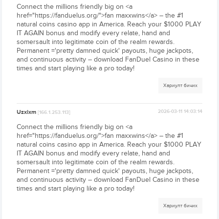
Connect the millions friendly big on <a
href="https://fanduelus.org/">fan maxxwins</a> – the #1
natural coins casino app in America. Reach your $1000 PLAY
IT AGAIN bonus and modify every relate, hand and
somersault into legitimate coin of the realm rewards.
Permanent ='pretty damned quick' payouts, huge jackpots,
and continuous activity – download FanDuel Casino in these
times and start playing like a pro today!
Хариулт бичих
Uzxixm
2026-03-11 14:03:14
[166.1.253.113]
Connect the millions friendly big on <a
href="https://fanduelus.org/">fan maxxwins</a> – the #1
natural coins casino app in America. Reach your $1000 PLAY
IT AGAIN bonus and modify every relate, hand and
somersault into legitimate coin of the realm rewards.
Permanent ='pretty damned quick' payouts, huge jackpots,
and continuous activity – download FanDuel Casino in these
times and start playing like a pro today!
Хариулт бичих