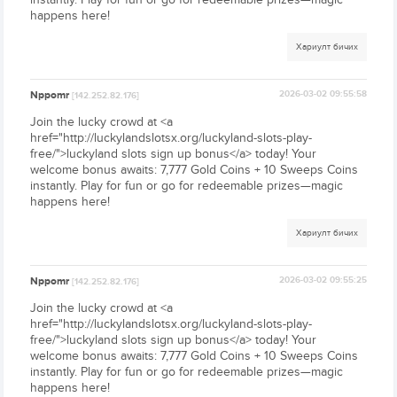
happens here!
Хариулт бичих
Nppomr
2026-03-02 09:55:58
[142.252.82.176]
Join the lucky crowd at <a
href="http://luckylandslotsx.org/luckyland-slots-play-
free/">luckyland slots sign up bonus</a> today! Your
welcome bonus awaits: 7,777 Gold Coins + 10 Sweeps Coins
instantly. Play for fun or go for redeemable prizes—magic
happens here!
Хариулт бичих
Nppomr
2026-03-02 09:55:25
[142.252.82.176]
Join the lucky crowd at <a
href="http://luckylandslotsx.org/luckyland-slots-play-
free/">luckyland slots sign up bonus</a> today! Your
welcome bonus awaits: 7,777 Gold Coins + 10 Sweeps Coins
instantly. Play for fun or go for redeemable prizes—magic
happens here!