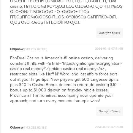
ОЅО±ПЃПЂО±ПѓП„О№ОєОїПЌП‚ П„ОЇП„О»ОїП…П‚. Live
casino, ПѓП„ОїО№П‡О®ОјО±П„О± О±ОёО»О·ОјО¬П„П‰ОЅ
ОєО±О№ ПЂОїО»О»О¬ О¬О»О»О± ПѓОµ
ПЂОµПЃО№ОјО­ОЅОїП…ОЅ. О“ОЇОЅОµ ОёПЃПЌО»ОїП‚
ОјОµ ОєО¬ОёОµ ПѓП„ОїОЇП‡О·ОјО±.
Хариулт бичих
Odposw
2026-03-16 07:51:48
[142.252.82.186]
FanDuel Casino is America's #1 online casino, delivering
constant thrills with <a href="https://ignitiongame.org/ignition-
casino-real-money/">ignition casino real money</a> ,
restricted slots like Huff N' Word, and last affairs force sort
out at your fingertips. New players get 500 Largesse Spins
plus $40 in Casino Bonus decent in return depositing $10—
bonus up to $1,000 disown on first-day reticle losses.
Province all Thrillionaires: accompany now, operate your
approach, and turn every moment into epic wins!
Хариулт бичих
Odposw
2026-03-16 07:51:30
[142.252.82.186]