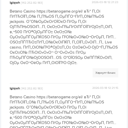
Igiqwh
2026-03-18 12:21:23
[142.252.82.183]
Betano Casino https://betanogame.org/el/ вЂ“ П„Ої
ПѓПЂОЇП„О№ П„П‰ОЅ П„ОµПЃО¬ПѓП„О№П‰ОЅ
jackpots. О”О№ОµОєОґОЇОєО·ПѓОµ П„Ої
ОјПЂПЊОЅОїП…П‚ ОєО±О»П‰ПѓОїПЃОЇПѓОјО±П„ОїП‚
в‚¬500 ПѓО®ОјОµПЃО± ОєО±О№
ОµОѕОµПЃОµПЌОЅО·ПѓОµ П‡О№О»О№О¬ОґОµП‚ ПѓП…
ОЅО±ПЃПЂО±ПѓП„О№ОєОїПЌП‚ П„ОЇП„О»ОїП…П‚. Live
casino, ПѓП„ОїО№П‡О®ОјО±П„О± О±ОёО»О·ОјО¬П„П‰ОЅ
ОєО±О№ ПЂОїО»О»О¬ О¬О»О»О± ПѓОµ
ПЂОµПЃО№ОјО­ОЅОїП…ОЅ. О“ОЇОЅОµ ОёПЃПЌО»ОїП‚
ОјОµ ОєО¬ОёОµ ПѓП„ОїОЇП‡О·ОјО±.
Хариулт бичих
Igiqwh
2026-03-18 12:21:15
[142.252.82.183]
Betano Casino https://betanogame.org/el/ вЂ“ П„Ої
ПѓПЂОЇП„О№ П„П‰ОЅ П„ОµПЃО¬ПѓП„О№П‰ОЅ
jackpots. О”О№ОµОєОґОЇОєО·ПѓОµ П„Ої
ОјПЂПЊОЅОїП…П‚ ОєО±О»П‰ПѓОїПЃОЇПѓОјО±П„ОїП‚
в‚¬500 ПѓО®ОјОµПЃО± ОєО±О№
ОµОѕОµПЃОµПЌОЅО·ПѓОµ П‡О№О»О№О¬ОґОµП‚ ПѓП…
ОЅО±ПЃПЂО±ПѓП„О№ОєОїПЌП‚ П„ОЇП„О»ОїП…П‚. Live