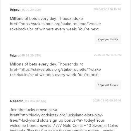
Ihjgcu
2026-03-02 16:16:26
[45.95.29.250]
Millions of bets every day. Thousands <a
href="https://stakeslotus.org/stake-roulette/">stake
rakeback</a> of winners every week. You’re next.
Хариулт бичих
Ihjgcu
2026-03-02 16:16:16
[45.95.29.250]
Millions of bets every day. Thousands <a
href="https://stakeslotus.org/stake-roulette/">stake
rakeback</a> of winners every week. You’re next.
Хариулт бичих
Nppomr
2026-03-02 09:56:16
[142.252.82.176]
Join the lucky crowd at <a
href="http://luckylandslotsx.org/luckyland-slots-play-
free/">luckyland slots sign up bonus</a> today! Your
welcome bonus awaits: 7,777 Gold Coins + 10 Sweeps Coins
instantly. Play for fun or go for redeemable prizes—magic