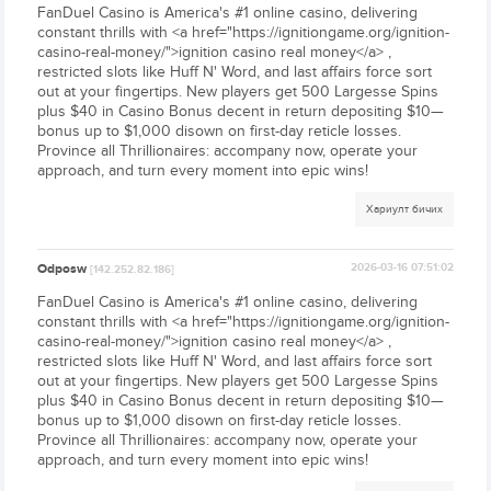
FanDuel Casino is America's #1 online casino, delivering
constant thrills with <a href="https://ignitiongame.org/ignition-
casino-real-money/">ignition casino real money</a> ,
restricted slots like Huff N' Word, and last affairs force sort
out at your fingertips. New players get 500 Largesse Spins
plus $40 in Casino Bonus decent in return depositing $10—
bonus up to $1,000 disown on first-day reticle losses.
Province all Thrillionaires: accompany now, operate your
approach, and turn every moment into epic wins!
Хариулт бичих
Odposw
2026-03-16 07:51:02
[142.252.82.186]
FanDuel Casino is America's #1 online casino, delivering
constant thrills with <a href="https://ignitiongame.org/ignition-
casino-real-money/">ignition casino real money</a> ,
restricted slots like Huff N' Word, and last affairs force sort
out at your fingertips. New players get 500 Largesse Spins
plus $40 in Casino Bonus decent in return depositing $10—
bonus up to $1,000 disown on first-day reticle losses.
Province all Thrillionaires: accompany now, operate your
approach, and turn every moment into epic wins!