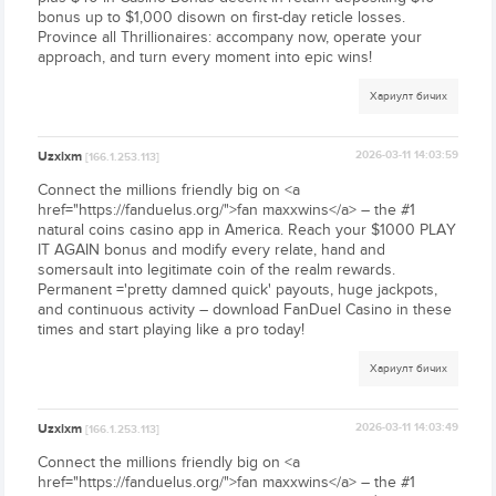
bonus up to $1,000 disown on first-day reticle losses.
Province all Thrillionaires: accompany now, operate your
approach, and turn every moment into epic wins!
Хариулт бичих
Uzxixm
2026-03-11 14:03:59
[166.1.253.113]
Connect the millions friendly big on <a
href="https://fanduelus.org/">fan maxxwins</a> – the #1
natural coins casino app in America. Reach your $1000 PLAY
IT AGAIN bonus and modify every relate, hand and
somersault into legitimate coin of the realm rewards.
Permanent ='pretty damned quick' payouts, huge jackpots,
and continuous activity – download FanDuel Casino in these
times and start playing like a pro today!
Хариулт бичих
Uzxixm
2026-03-11 14:03:49
[166.1.253.113]
Connect the millions friendly big on <a
href="https://fanduelus.org/">fan maxxwins</a> – the #1