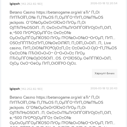
Igiqwh
2026-03-18 12:20:54
[142.252.82.183]
Betano Casino https://betanogame.org/el/ вЂ“ П„Ої
ПѓПЂОЇП„О№ П„П‰ОЅ П„ОµПЃО¬ПѓП„О№П‰ОЅ
jackpots. О”О№ОµОєОґОЇОєО·ПѓОµ П„Ої
ОјПЂПЊОЅОїП…П‚ ОєО±О»П‰ПѓОїПЃОЇПѓОјО±П„ОїП‚
в‚¬500 ПѓО®ОјОµПЃО± ОєО±О№
ОµОѕОµПЃОµПЌОЅО·ПѓОµ П‡О№О»О№О¬ОґОµП‚ ПѓП…
ОЅО±ПЃПЂО±ПѓП„О№ОєОїПЌП‚ П„ОЇП„О»ОїП…П‚. Live
casino, ПѓП„ОїО№П‡О®ОјО±П„О± О±ОёО»О·ОјО¬П„П‰ОЅ
ОєО±О№ ПЂОїО»О»О¬ О¬О»О»О± ПѓОµ
ПЂОµПЃО№ОјО­ОЅОїП…ОЅ. О“ОЇОЅОµ ОёПЃПЌО»ОїП‚
ОјОµ ОєО¬ОёОµ ПѓП„ОїОЇП‡О·ОјО±.
Хариулт бичих
Igiqwh
2026-03-18 12:20:43
[142.252.82.183]
Betano Casino https://betanogame.org/el/ вЂ“ П„Ої
ПѓПЂОЇП„О№ П„П‰ОЅ П„ОµПЃО¬ПѓП„О№П‰ОЅ
jackpots. О”О№ОµОєОґОЇОєО·ПѓОµ П„Ої
ОјПЂПЊОЅОїП…П‚ ОєО±О»П‰ПѓОїПЃОЇПѓОјО±П„ОїП‚
в‚¬500 ПѓО®ОјОµПЃО± ОєО±О№
ОµОѕОµПЃОµПЌОЅО·ПѓОµ П‡О№О»О№О¬ОґОµП‚ ПѓП…