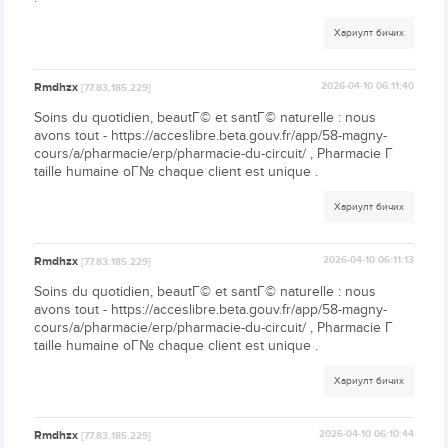
Хариулт бичих
Rmdhzx
2026-04-10 06:11:40
[77.83.185.229]
Soins du quotidien, beautГ© et santГ© naturelle : nous
avons tout - https://acceslibre.beta.gouv.fr/app/58-magny-
cours/a/pharmacie/erp/pharmacie-du-circuit/ , Pharmacie Г
taille humaine oГ№ chaque client est unique .
Хариулт бичих
Rmdhzx
2026-04-10 06:11:13
[77.83.185.229]
Soins du quotidien, beautГ© et santГ© naturelle : nous
avons tout - https://acceslibre.beta.gouv.fr/app/58-magny-
cours/a/pharmacie/erp/pharmacie-du-circuit/ , Pharmacie Г
taille humaine oГ№ chaque client est unique .
Хариулт бичих
Rmdhzx
2026-04-10 06:10:44
[77.83.185.229]