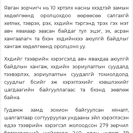
Явган зорчигч нь 10 хүртэлх насны хүүхэдтэй замын
хөдөлгөөнд оролцохдоо өөрөөсөө салгахгүй
хөтлөх, тэврэх, үүрэх, хүүхдийн тэргэнд түрэх гэх мэт
авч явахаар заасан байдаг тул эцэг, эх, асран
хамгаалагч та бүхэн хүүхдийнхээ аюулгүй байдлыг
хангаж хөдөлгөөнд оролцоно уу.
Хүүхдийг тээврийн хэрэгсэлд авч явахдаа аюулгүй
байдлын хангаж, хүүхдийн зориулалтын суудалд
тээвэрлэх, зориулалтын суудалгүй тохиолдолд
суудлыг бүсийг зүүж хэрэглэхийг хэвшүүлэхийг
цагдаагийн байгууллагаас та бүхэнд зөвлөж
байна.
Гудамж замд зохион байгуулсан хяналт,
шалгалтаар согтууруулах ундааны зүйл хэрэглэсэн
үедээ тээврийн хэрэгсэл жолоодсон 279 зөрчил