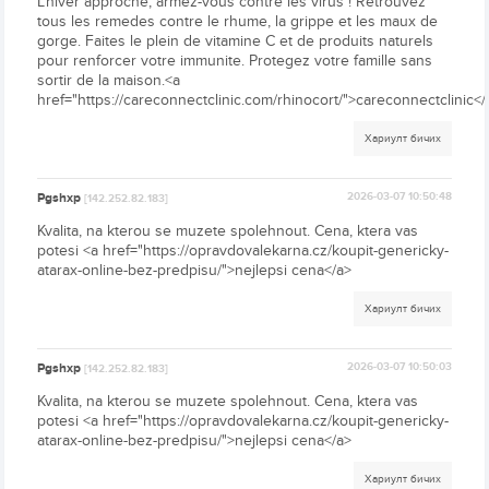
L'hiver approche, armez-vous contre les virus ! Retrouvez
tous les remedes contre le rhume, la grippe et les maux de
gorge. Faites le plein de vitamine C et de produits naturels
pour renforcer votre immunite. Protegez votre famille sans
sortir de la maison.<a
href="https://careconnectclinic.com/rhinocort/">careconnectclinic</
Хариулт бичих
Pgshxp
2026-03-07 10:50:48
[142.252.82.183]
Kvalita, na kterou se muzete spolehnout. Cena, ktera vas
potesi <a href="https://opravdovalekarna.cz/koupit-genericky-
atarax-online-bez-predpisu/">nejlepsi cena</a>
Хариулт бичих
Pgshxp
2026-03-07 10:50:03
[142.252.82.183]
Kvalita, na kterou se muzete spolehnout. Cena, ktera vas
potesi <a href="https://opravdovalekarna.cz/koupit-genericky-
atarax-online-bez-predpisu/">nejlepsi cena</a>
Хариулт бичих