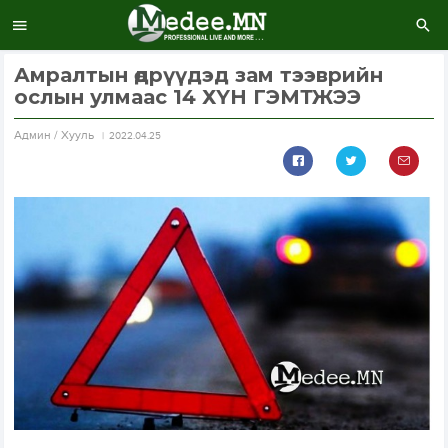
Амралтын өдрүүдэд зам тээврийн
ослын улмаас 14 ХҮН ГЭМТЖЭЭ
Aдмин / Хууль
2022.04.25