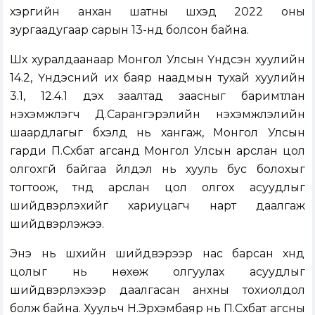
хэргийн анхан шатны шүүхэд 2022 оны
зургаадугаар сарын 13-нд болсон байна.
Шүүх хуралдаанаар Монгол Улсын Үндсэн хуулийн
14.2, Үндэсний их баяр наадмын тухай хуулийн
3.1, 12.4.1 дэх заалтад заасныг баримтлан
нэхэмжлэгч Д.Сарангэрэлийн нэхэмжлэлийн
шаардлагыг бүхэлд нь хангаж, Монгол Улсын
гарди П.Сүхбат агсанд Монгол Улсын арслан цол
олгохгүй байгаа үйлдэл нь хууль бус болохыг
тогтоож, түүнд арслан цол олгох асуудлыг
шийдвэрлэхийг хариуцагч нарт даалгаж
шийдвэрлэжээ.
Энэ нь шүүхийн шийдвэрээр нас барсан хүнд
цолыг нь нөхөж олгуулах асуудлыг
шийдвэрлэхээр даалгасан анхны тохиолдол
болж байна. Хуульч Н.Эрхэмбаяр нь П.Сүхбат агсны