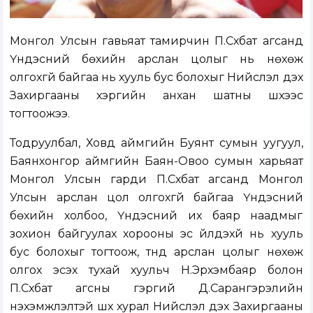
Монгол Улсын гавьяат тамирчин П.Сүхбат агсанд
Үндэсний бөхийн арслан цолыг нь нөхөж
олгохгүй байгаа нь хууль бус болохыг Нийслэл дэх
Захиргааны хэргийн анхан шатны шүүхээс
тогтоожээ.
Тодруулбал, Ховд аймгийн Буянт сумын уугуул,
Баянхонгор аймгийн Баян-Овоо сумын харьяат
Монгол Улсын гарди П.Сүхбат агсанд Монгол
Улсын арслан цол олгохгүй байгаа Үндэсний
бөхийн холбоо, Үндэсний их баяр наадмыг
зохион байгуулах хорооны эс үйлдэхүй нь хууль
бус болохыг тогтоож, түүнд арслан цолыг нөхөж
олгох эсэх тухай хуульч Н.Эрхэмбаяр болон
П.Сүхбат агсны гэргий Д.Сарангэрэлийн
нэхэмжлэлтэй шүүх хурал Нийслэл дэх Захиргааны