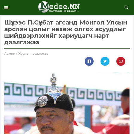
Шүүхээс П.Сүхбат агсанд Монгол Улсын
арслан цолыг нөхөж олгох асуудлыг
шийдвэрлэхийг хариуцагч нарт
даалгажээ
Aдмин / Хууль
2022.06.30