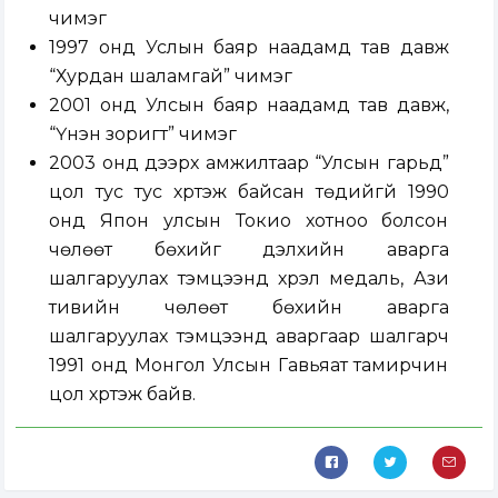
чимэг
1997 онд Услын баяр наадамд тав давж
“Хурдан шаламгай” чимэг
2001 онд Улсын баяр наадамд тав давж,
“Үнэн зоригт” чимэг
2003 онд дээрх амжилтаар “Улсын гарьд”
цол тус тус хүртэж байсан төдийгүй 1990
онд Япон улсын Токио хотноо болсон
чөлөөт бөхийг дэлхийн аварга
шалгаруулах тэмцээнд хүрэл медаль, Ази
тивийн чөлөөт бөхийн аварга
шалгаруулах тэмцээнд аваргаар шалгарч
1991 онд Монгол Улсын Гавьяат тамирчин
цол хүртэж байв.