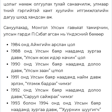
цолыг нөхөж олгуулах тухай санаачилж, улмаар
түүний гэргийтэй хамт хуулийн итгэмжлэлийн
дагуу шүүхэд хандсан аж.
Сануулахад, Монгол Улсын гавьяат тамирчин,
улсын гарди П.Сүхбат агсан нь Үндэсний бөхөөр
1984 онд Аймгийн арслан цол
1988 онд Улсын баяр наадамд зургаа
давж, “Улсын өсөх идэр начин” цол
1990 онд Улсын баяр наадамд долоо
давж, “Улсын заан” цmол
1991 онд Улсын баяр наадамд найм давж
үзүүрлэн, “Үлэмж бадрах” чимэг
1992 онд Улсын баяр наадамд долоо
давж,”Саруул сайжрах” чимэг
1993 болон 1994 онд онд Улсын баяр
наадамд зургаа давж, “”Хуурнин шуугигч”