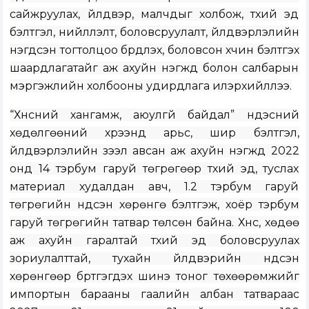
сайжруулах, үйлдвэр, малчдыг холбож, түүхий эд
бэлтгэл, нийлүүлэлт, боловсруулалт, үйлдвэрлэлийн
нэгдсэн тогтолцоо бүрдүүлэх, боловсон хүчин бэлтгэх
шаардлагатайг аж ахуйн нэгжүүд болон салбарын
мэргэжлийн холбооны удирдлага илэрхийллээ.
“Хүнсний хангамж, аюулгүй байдал” үндэсний
хөдөлгөөний хүрээнд арьс, шир бэлтгэл,
үйлдвэрлэлийн зээл авсан аж ахуйн нэгжүүд 2022
онд 14 тэрбум гаруй төгрөгөөр түүхий эд, туслах
материал худалдан авч, 1.2 тэрбум гаруй
төгрөгийн үндсэн хөрөнгө бэлтгэж, хоёр тэрбум
гаруй төгрөгийн татвар төлсөн байна. Хүнс, хөдөө
аж ахуйн гаралтай түүхий эд боловсруулах
зориулалттай, тухайн үйлдвэрийн үндсэн
хөрөнгөөр бүртгэгдэх шинэ тоног төхөөрөмжийг
импортын барааны гаалийн албан татвараас