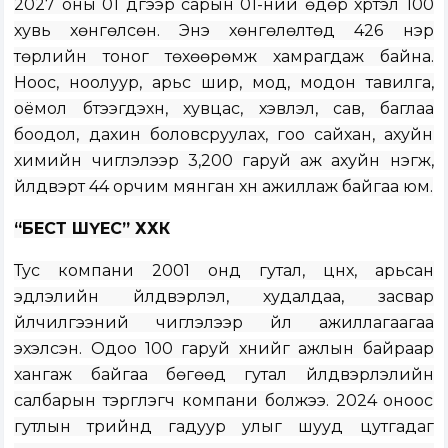
2027 оны 01 дүгээр сарын 01-ний өдөр хүртэл 100
хувь хөнгөлсөн. Энэ хөнгөлөлтөд 426 нэр
төрлийн тоног төхөөрөмж хамрагдаж байна.
Ноос, ноолуур, арьс шир, мод, модон тавилга,
оёмол бүтээгдэхүүн, хувцас, хэвлэл, сав, баглаа
боодол, дахин боловсруулах, гоо сайхан, ахуйн
химийн чиглэлээр 3,200 гаруй аж ахуйн нэгж,
үйлдвэрт 44 орчим мянган хүн ажиллаж байгаа юм.
“БЕСТ ШҮЕС” ХХК
Тус компани 2001 онд гутал, цүнх, арьсан
эдлэлийн үйлдвэрлэл, худалдаа, засвар
үйлчилгээний чиглэлээр үйл ажиллагаагаа
эхэлсэн. Одоо 100 гаруй хүнийг ажлын байраар
хангаж байгаа бөгөөд гутал үйлдвэрлэлийн
салбарын тэргүүлэгч компани болжээ. 2024 оноос
гутлын түрийнд гадуур улыг шууд цутгадаг