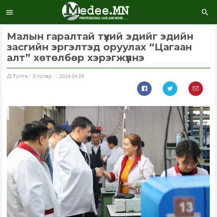
Малын гаралтай түүхий эдийг эдийн
засгийн эргэлтэд оруулах “Цагаан
алт” хөтөлбөр хэрэгжүүлнэ
Д.Тулга / Улстөр
2024.04.05