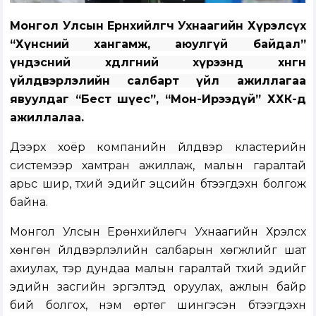
Монгол Улсын Ерөнхийлөгч Ухнаагийн Хүрэлсүх
“Хүнсний хангамж, аюулгүй байдал”
үндэсний хөдөлгөөний хүрээнд хөнгөн
үйлдвэрлэлийн салбарт үйл ажиллагаа
явуулдаг “Бест шүес”, “Мон-Ирээдүй” ХХК-д
ажиллалаа.
Дээрх хоёр компанийн үйлдвэр кластерийн
системээр хамтран ажиллаж, малын гаралтай
арьс шир, түүхий эдийг эцсийн бүтээгдэхүүн болгож
байна.
Монгол Улсын Ерөнхийлөгч Ухнаагийн Хүрэлсүх
хөнгөн үйлдвэрлэлийн салбарын хөгжлийг шат
ахиулах, тэр дундаа малын гаралтай түүхий эдийг
эдийн засгийн эргэлтэд оруулах, ажлын байр
бий болгох, нэмүү өртөг шингэсэн бүтээгдэхүүн