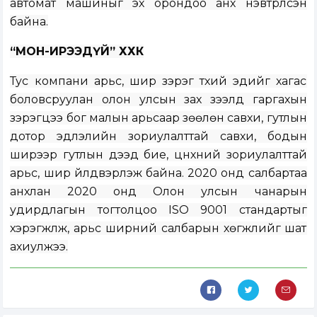
автомат машиныг эх орондоо анх нэвтрүүлсэн
байна.
“МОН-ИРЭЭДҮЙ” ХХК
Тус компани арьс, шир зэрэг түүхий эдийг хагас
боловсруулан олон улсын зах зээлд гаргахын
зэрэгцээ бог малын арьсаар зөөлөн савхи, гутлын
дотор эдлэлийн зориулалттай савхи, бодын
ширээр гутлын дээд бие, цүнхний зориулалттай
арьс, шир үйлдвэрлэж байна. 2020 онд салбартаа
анхлан 2020 онд Олон улсын чанарын
удирдлагын тогтолцоо ISO 9001 стандартыг
хэрэгжүүлж, арьс ширний салбарын хөгжлийг шат
ахиулжээ.