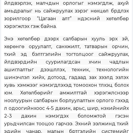
үйлдвэрлэх, малчдын орлогыг нэмэгдүүлж, ахуй
амьдралыг нь сайжруулах зэрэг нөхцөл бүрдүүлэх
зорилгоор “Цагаан алт” үндэсний хөтөлбөр
хэрэгжүүлэх гэж байна.
Энэ хөтөлбөр дээрх салбарын хууль эрх зүй,
хөрөнгө оруулалт, санхүүжилт, татварын орчин,
түүхий эд бэлтгэлийн тогтолцоог сайжруулах,
үйлдвэрүүдийн суурилагдсан хүчин чадлын
ашиглалтыг дээшлүүлэх, техник, технологийн
шинэчлэл хийх, дотоод, гадаад зах зээлд эзлэх
хувь хэмжээг нэмэгдүүлэхэд томоохон түлхэц болох
юм. Хөтөлбөрийг амжилттай хэрэгжүүлснээр
ноолуурын салбарын борлуулалтын орлого гэхэд
л одоогийнхоос 4-5 дахин, арьс, шир, нэхийнийх
2-3 дахин нэмэгдэх боломжтой гэсэн
урьдчилсан тооцоо гарчээ. Эхний ээлжинд түүхий
эдийн чанар, малын бүртгэлийн системийг