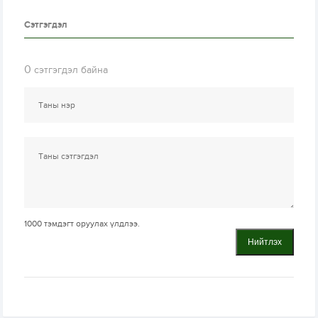
Сэтгэгдэл
0
сэтгэгдэл байна
1000
тэмдэгт оруулах үлдлээ.
Нийтлэх