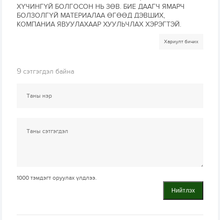
ХҮЧИНГҮЙ БОЛГОСОН НЬ ЗӨВ. БИЕ ДААГЧ ЯМАРЧ
БОЛЗОЛГҮЙ МАТЕРИАЛАА ӨГӨӨД ДЭВШИХ,
КОМПАНИА ЯВУУЛАХААР ХУУЛЬЧЛАХ ХЭРЭГТЭЙ.
Хариулт бичих
9
сэтгэгдэл байна
1000
тэмдэгт оруулах үлдлээ.
Нийтлэх