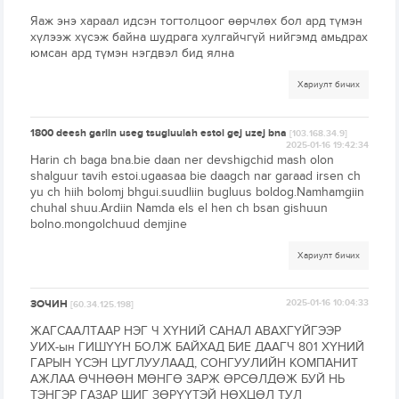
Яаж энэ хараал идсэн тогтолцоог өөрчлөх бол ард түмэн
хүлээж хүсэж байна шудрага хулгайчгүй нийгэмд амьдрах
юмсан ард түмэн нэгдвэл бид ялна
Хариулт бичих
1800 deesh gariin useg tsugluulah estoi gej uzej bna
[103.168.34.9]
2025-01-16 19:42:34
Harin ch baga bna.bie daan ner devshigchid mash olon
shalguur tavih estoi.ugaasaa bie daagch nar garaad irsen ch
yu ch hiih bolomj bhgui.suudliin bugluus boldog.Namhamgiin
chuhal shuu.Ardiin Namda els el hen ch bsan gishuun
bolno.mongolchuud demjine
Хариулт бичих
ЗОЧИН
2025-01-16 10:04:33
[60.34.125.198]
ЖАГСААЛТААР НЭГ Ч ХҮНИЙ САНАЛ АВАХГҮЙГЭЭР
УИХ-ын ГИШҮҮН БОЛЖ БАЙХАД БИЕ ДААГЧ 801 ХҮНИЙ
ГАРЫН ҮСЭН ЦУГЛУУЛААД, СОНГУУЛИЙН КОМПАНИТ
АЖЛАА ӨЧНӨӨН МӨНГӨ ЗАРЖ ӨРСӨЛДӨЖ БУЙ НЬ
ТЭНГЭР ГАЗАР ШИГ ЗӨРҮҮТЭЙ НӨХЦӨЛ ТУЛ