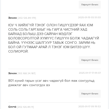
Хариулт бичих
Зочин
2025-01-19 03:51:03
[202.126.89.179]
ЮУ Ч ХИЙХГҮЙ ТЭНЭГ ОЛОН ГИШҮҮДЭЭР ЯАХ ЮМ
СОЛЬ СОЛЬ ГАРГАХЫГ НЬ ГАРГА ЧИСТНИЙ ХАД
БАЙХАД БОЛЫШ ДЭЭ САЙРАН МЭДЛЭГ
БОЛОВСОРОЛТОЙ ХҮМҮҮС ГИШҮҮН БОЛЖ ЧАДААГҮЙ
БАЙНА. ҮҮНЭЭС ШАЛГУУР ТАВЬЖ СОНГО. ЗАРИМ НЬ
БОЛ ОЙ ГУТМААР АРАЙ Л ТЭНЭГ ЮМ БИЛЭЭ ШҮҮ.
СОЛИОРОЙ.
Хариулт бичих
Зочин
2025-01-17 17:44:07
[103.168.34.187]
801 хүний гарын үсэг авч чадахгүй бол яаж сонгуульд
дэмжлэг авч сонгогдох вэ
Хариулт бичих
Олгтй
2025-01-17 09:19:53
[202.126.89.11]