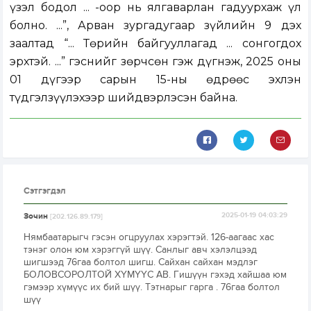
үзэл бодол ... -оор нь ялгаварлан гадуурхаж үл
болно. ...”, Арван зургадугаар зүйлийн 9 дэх
заалтад “... Төрийн байгууллагад ... сонгогдох
эрхтэй. ...” гэснийг зөрчсөн гэж дүгнэж, 2025 оны
01 дүгээр сарын 15-ны өдрөөс эхлэн
түдгэлзүүлэхээр шийдвэрлэсэн байна.
Сэтгэгдэл
Зочин
2025-01-19 04:03:29
[202.126.89.179]
Нямбаатарыгч гэсэн огцруулах хэрэгтэй. 126-аагаас хас
тэнэг олон юм хэрэггүй шүү. Санлыг авч хэлэлцээд
шигшээд 76гаа болтол шигш. Сайхан сайхан мэдлэг
БОЛОВСОРОЛТОЙ ХҮМҮҮС АВ. Гишүүн гэхэд хайшаа юм
гэмээр хүмүүс их бий шүү. Тэтнарыг гарга . 76гаа болтол
шүү