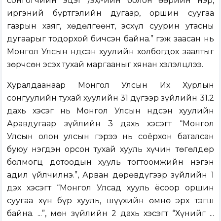
сонгогчийн эцэг /эх/-ийн болон өөрийн нэр,
иргэний бүртгэлийн дугаар, оршин суугаа
газрын хаяг, хөдөлгөөнт, эсхүл суурин утасны
дугаарыг тодорхой бичсэн байна.” гэж заасан нь
Монгол Улсын Үндсэн хуулийн холбогдох заалтыг
зөрчсөн эсэх тухай маргааныг хянан хэлэлцлээ.
Хуралдаанаар Монгол Улсын Их Хурлын
сонгуулийн тухай хуулийн 31 дүгээр зүйлийн 31.2
дахь хэсэг нь Монгол Улсын Үндсэн хуулийн
Аравдугаар зүйлийн 3 дахь хэсэгт “Монгол
Улсын олон улсын гэрээ нь соёрхон баталсан
буюу нэгдэн орсон тухай хууль хүчин төгөлдөр
болмогц дотоодын хууль тогтоомжийн нэгэн
адил үйлчилнэ.”, Арван дөрөвдүгээр зүйлийн 1
дэх хэсэгт “Монгол Улсад хууль ёсоор оршин
суугаа хүн бүр хууль, шүүхийн өмнө эрх тэгш
байна. ...”, мөн зүйлийн 2 дахь хэсэгт “Хүнийг ...