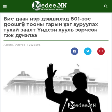
Бие даан нэр дэвшихэд 801-ээс
доошгүй тооны гарын үсэг зуруулах
тухай заалт Үндсэн хууль зөрчсөн
гэж дүгнэлээ
Aдмин / Улстөр
2025.01.16