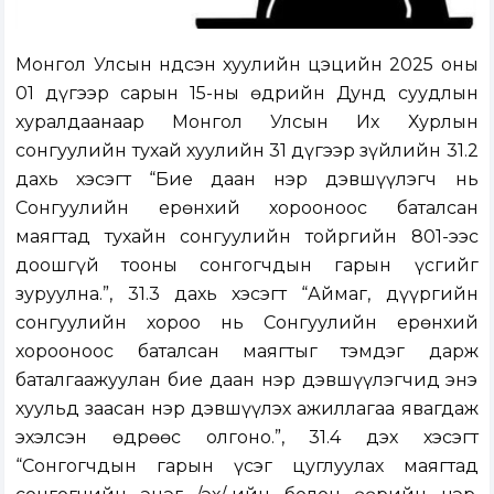
Монгол Улсын Үндсэн хуулийн цэцийн 2025 оны
01 дүгээр сарын 15-ны өдрийн Дунд суудлын
хуралдаанаар Монгол Улсын Их Хурлын
сонгуулийн тухай хуулийн 31 дүгээр зүйлийн 31.2
дахь хэсэгт “Бие даан нэр дэвшүүлэгч нь
Сонгуулийн ерөнхий хорооноос баталсан
маягтад тухайн сонгуулийн тойргийн 801-ээс
доошгүй тооны сонгогчдын гарын үсгийг
зуруулна.”, 31.3 дахь хэсэгт “Аймаг, дүүргийн
сонгуулийн хороо нь Сонгуулийн ерөнхий
хорооноос баталсан маягтыг тэмдэг дарж
баталгаажуулан бие даан нэр дэвшүүлэгчид энэ
хуульд заасан нэр дэвшүүлэх ажиллагаа явагдаж
эхэлсэн өдрөөс олгоно.”, 31.4 дэх хэсэгт
“Сонгогчдын гарын үсэг цуглуулах маягтад