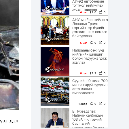
АИ-92 автобензин
тогтмол нийлүүлэх
хүсэлт тавилаа
4 цаг
0
0
АНУ-ын Ерөнхийлөгч
Дональд Трамп
цэргийн гэр бүлийг
дэмжих шинэ комисс
байгууллаа
6 цаг
0
0
Найрааны бөхчүүд
нийгмийн шившиг
болон гадуурхагдаж
эхэллээ
6 цаг
2
0
Сүүлийн 10 жилд 700
мянга гаруй суудлын
авто машин
импортолжээ
1 өдөр
0
0
Б.Пүрэвдагва:
Найман салбарын
103 үйлчилгээний
үзэгдэл,
бүртгэлийг
цуцалснаар бизнес