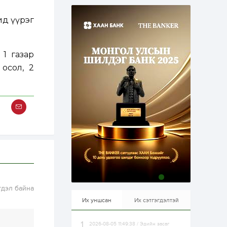
эрхлэхэд таатай...
1 өдөр
1
0
ид үүрэг
Долдугаар сард
709.503 зөрчил
бүртгэгджээ
 1 газар
1 өдөр
0
0
 осол, 2
Цалинтай ээжийн 50
мянган төгрөгийн
тэтгэмжийг 500
мянгад хүргэх
өргөдөлд санал авч
эхэлжээ
1 өдөр
2
0
Б.Түмэн-Өлзий: Олон
улсад хуримтлуулсан
мэдлэг, туршлагаа эх
орныхоо хөгжилд
зориулна
1 өдөр
0
0
Алтны үнэ дөрвөн
гдэл байна
улирал дараалан
өсөж байна
Их уншсан
Их сэтгэгдэлтэй
2026-08-05 11:49:38 / Эдийн засаг
1 өдөр
0
0