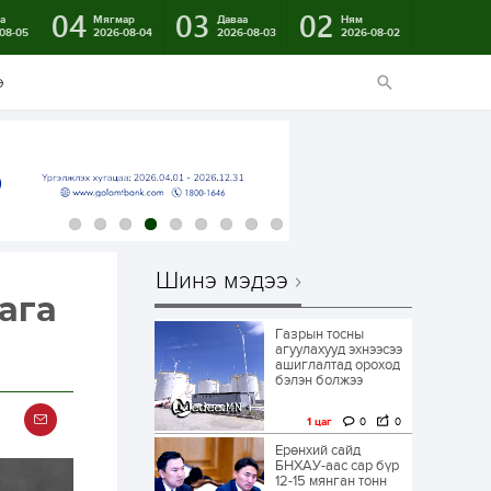
04
03
02
а
Мягмар
Даваа
Ням
08-05
2026-08-04
2026-08-03
2026-08-02
э
Шинэ мэдээ
лага
Газрын тосны
агуулахууд эхнээсээ
ашиглалтад ороход
бэлэн болжээ
1 цаг
0
0
Ерөнхий сайд
БНХАУ-аас сар бүр
12-15 мянган тонн