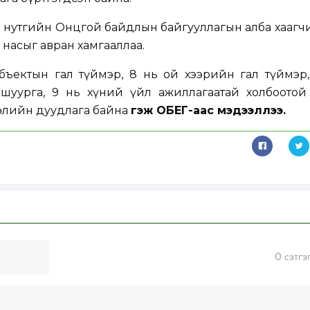
н нутгийн Онцгой байдлын байгууллагын алба хаагч
 насыг авран хамгааллаа.
бъектын гал түймэр, 8 нь ой хээрийн гал түймэр,
, шуурга, 9 нь хүний үйл ажиллагаатай холбоотой
өлийн дуудлага байна
гэж ОБЕГ-аас мэдээллээ.
0
сэтгэ