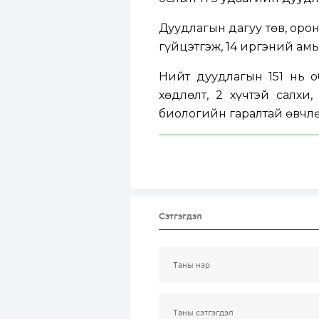
Дуудлагын дагуу төв, оро
гүйцэтгэж, 14 иргэний амь
Нийт дуудлагын 151 нь о
хөдлөлт, 2 хүчтэй салхи
биологийн гаралтай өвчл
Сэтгэгдэл