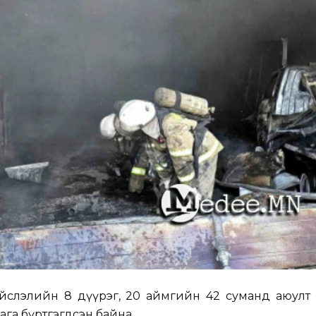
ийслэлийн 8 дүүрэг, 20 аймгийн 42 суманд аюулт 
ага бүртгэгдсэн байна.