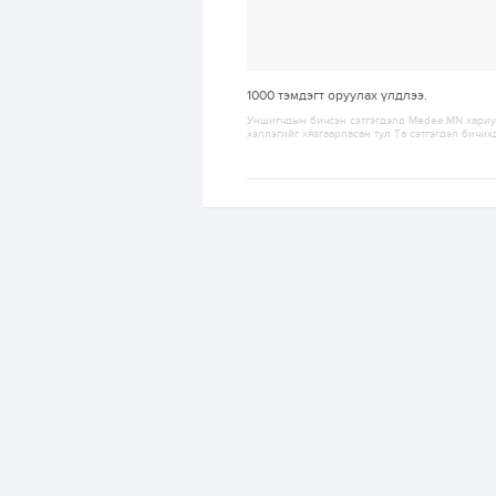
1000
тэмдэгт оруулах үлдлээ.
Уншигчдын бичсэн сэтгэгдэлд Medee.MN хариуц
хэллэгийг хязгаарласан тул Та сэтгэгдэл бичих