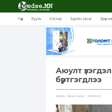
Нүүр
Хууль
Улстөр
Эдийн засаг
Эрүүл м
Аюулт үзэгдэл
бүртгэгдлээ
Aдмин / Эрүүл мэнд
2025.04.28