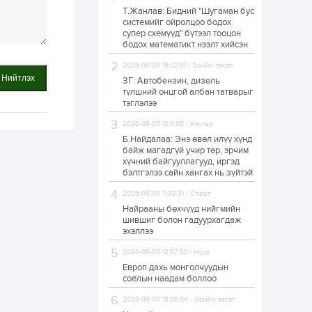
Т.Жанлав: Бидний "Шугаман бус
Худалдагч
системийг ойролцоо бодох
Н.Амарзаяа:
супер схемүүд" бүтээл тооцон
Дэлгүүрийн 32
хуудастай өрийн
бодох математикт нээлт хийсэн
дэвтэр долоо хоногт
л дүүрдэг
2026-08-05 15:02:31 / Эдийн засаг
1 өдөр
0
0
Нийтлэх
ЗГ: Автобензин, дизель
Б.Хулан дэлхийн
түлшний онцгой албан татварыг
аварга боллоо
тэглэлээ
2026-08-05 12:11:05 / Улстөр
Б.Найдалаа: Энэ өвөл илүү хүнд
1 өдөр
0
0
байж магадгүй учир төр, эрчим
хүчний байгууллагууд, иргэд
Р.Даваадорж: Энэ
намрын экспортын
бэлтгэлээ сайн хангах нь зүйтэй
орлого Монголд
боломж олгож болох
2026-08-08 11:32:31 / Спорт
юм
Найрааны бөхчүүд нийгмийн
1 өдөр
0
2
шившиг болон гадуурхагдаж
эхэллээ
Автомашины улсын
дугаар сондгой
2026-08-05 12:57:50 / Нүүр
тоогоор төгссөн бол
өнөөдөр шатахуун
Европ дахь монголчуудын
авна
соёлын наадам боллоо
1 өдөр
0
0
2026-08-05 15:06:04 / Эдийн засаг
Н.Номтойбаяр: