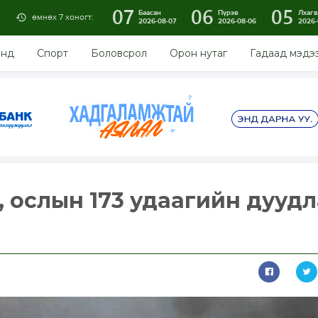
07
06
05
Баасан
Пүрэв
Лхагв
өмнөх 7 хоногт:
2026-08-07
2026-08-06
2026-
энд
Спорт
Боловсрол
Орон нутаг
Гадаад мэдэ
, ослын 173 удаагийн дууд