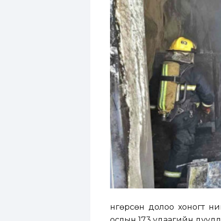
Өнгөрсөн долоо хоногт н
ослын 173 удаагийн дуудл