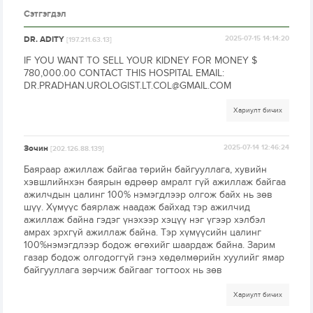
Сэтгэгдэл
DR. ADITY
2025-07-15 14:14:20
[197.211.63.13]
IF YOU WANT TO SELL YOUR KIDNEY FOR MONEY $
780,000.00 CONTACT THIS HOSPITAL EMAIL:
DR.PRADHAN.UROLOGIST.LT.COL@GMAIL.COM
Хариулт бичих
Зочин
2025-07-14 12:46:24
[202.126.88.139]
Баяраар ажиллаж байгаа төрийн байгууллага, хувийн
хэвшлийнхэн баярын өдрөөр амралт гүй ажиллаж байгаа
ажилчдын цалинг 100% нэмэгдлээр олгож байх нь зөв
шүү. Хүмүүс баярлаж наадаж байхад тэр ажилчид
ажиллаж байна гэдэг үнэхээр хэцүү нэг үгээр хэлбэл
амрах эрхгүй ажиллаж байна. Тэр хүмүүсийн цалинг
100%нэмэгдлээр бодож өгөхийг шаардаж байна. Зарим
газар бодож олгодоггүй гэнэ хөдөлмөрийн хуулийг ямар
байгууллага зөрчиж байгааг тогтоох нь зөв
Хариулт бичих