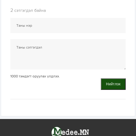
2
сэтгэгдэл байна
1000
тэмдэгт оруулах үлдлээ.
Нийтлэх