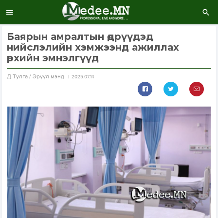
Баярын амралтын өдрүүдэд
нийслэлийн хэмжээнд ажиллах
өрхийн эмнэлгүүд
Д.Тулга / Эрүүл мэнд
2025.07.14