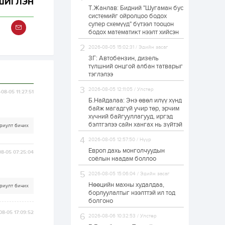
ГШИГЛЭН
Т.Жанлав: Бидний "Шугаман бус
Н.Номтойбаяр:
системийг ойролцоо бодох
Аймгуудад
супер схемүүд" бүтээл тооцон
тулгамдаж буй
асуудлуудыг долоо
бодох математикт нээлт хийсэн
хоног бүр Засгийн
газрын...
2026-08-05 15:02:31 / Эдийн засаг
1 өдөр
0
0
ЗГ: Автобензин, дизель
УИХ-ын дарга
түлшний онцгой албан татварыг
С.Бямбацогт төрийг
тэглэлээ
төлөөлөн Сутай
хайрхны тэнгэрийг
2026-08-05 12:11:05 / Улстөр
тахих төрийн
08-05 11:27:51
тахилгад оролцлоо
Б.Найдалаа: Энэ өвөл илүү хүнд
1 өдөр
3
0
байж магадгүй учир төр, эрчим
хүчний байгууллагууд, иргэд
“Хотын дарга сонсож
байна” 150150 тусгай
бэлтгэлээ сайн хангах нь зүйтэй
риулт бичих
дугаарыг
наймдугаар сарын
2026-08-05 12:57:50 / Нүүр
14-нөөс ажиллуулж...
Европ дахь монголчуудын
8-05 07:25:04
1 өдөр
0
0
соёлын наадам боллоо
“Чингис хаан” олон
2026-08-05 15:06:04 / Эдийн засаг
улсын нисэх буудал
руу нийтийн тээврийн
Нөөцийн махны худалдаа,
риулт бичих
автобус 24 цагаар
борлуулалтыг нээлттэй ил тод
үйлчилж байна
болгоно
1 өдөр
1
0
08-05 17:09:52
2026-08-06 10:32:53 / Улстөр
Нийслэлийн