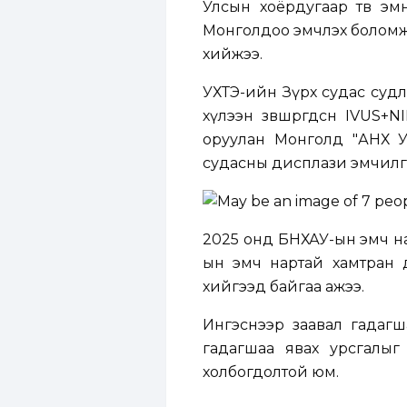
Улсын хоёрдугаар төв э
Монголдоо эмчлэх боломж
хийжээ.
УХТЭ-ийн Зүрх судас суд
хүлээн зөвшөөрөгдсөн IVUS
оруулан Монголд "АНХ У
судасны дисплази эмчилгэ
2025 онд БНХАУ-ын эмч на
ын эмч нартай хамтран д
хийгээд байгаа ажээ.
Ингэснээр заавал гадагш
гадагшаа явах урсгалы
холбогдолтой юм.