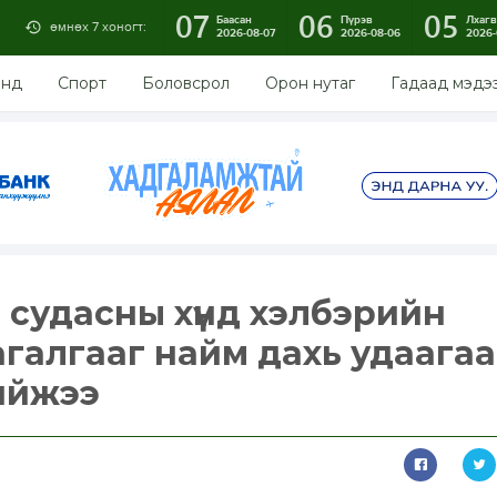
07
06
05
Баасан
Пүрэв
Лхагв
өмнөх 7 хоногт:
2026-08-07
2026-08-06
2026-
энд
Спорт
Боловсрол
Орон нутаг
Гадаад мэдэ
м судасны хүнд хэлбэрийн
галгааг найм дахь удаагаа
ийжээ