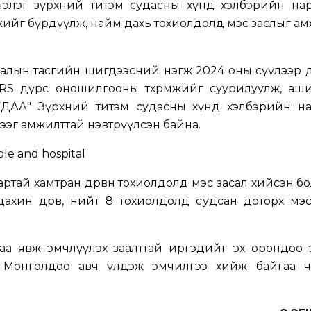
мнэлэг зүрхний титэм судасны хүнд хэлбэрийн на
ийг бүрдүүлж, найм дахь тохиолдолд мэс заслыг а
лалын тасгийн шигдээсний нэгж 2024 оны сүүлээр 
+NIRS дүрс оношилгооны төхөөрөмжийг суурилуулж, аш
ДАА" Зүрхний титэм судасны хүнд хэлбэрийн на
эг амжилттай нэвтрүүлсэн байна.
ртай хамтран дөрвөн тохиолдолд мэс засал хийсэн б
ахин дөрөв, нийт 8 тохиолдолд судсан доторх мэс
аа явж эмчлүүлэх заалттай иргэдийг эх орондоо 
г Монголдоо авч үлдэж эмчилгээ хийж байгаа ч