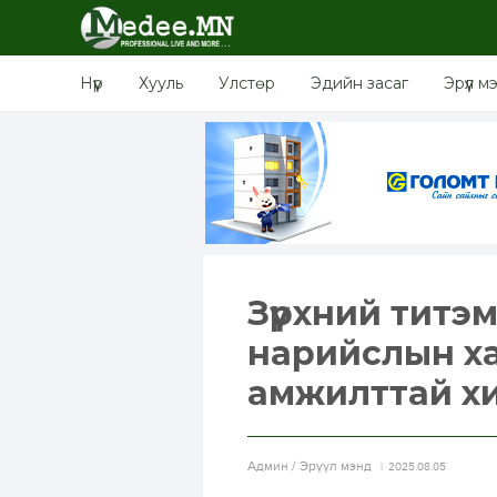
Нүүр
Хууль
Улстөр
Эдийн засаг
Эрүүл м
Зүрхний титэ
нарийслын ха
амжилттай х
Aдмин / Эрүүл мэнд
2025.08.05