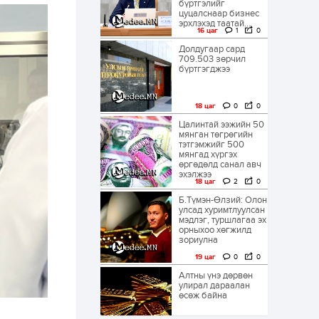
бүртгэлийг
цуцалснаар бизнес
эрхлэхэд таатай...
16 цаг
1
0
Долдугаар сард
709.503 зөрчил
бүртгэгджээ
18 цаг
0
0
Цалинтай ээжийн 50
мянган төгрөгийн
тэтгэмжийг 500
мянгад хүргэх
өргөдөлд санал авч
эхэлжээ
18 цаг
2
0
Б.Түмэн-Өлзий: Олон
улсад хуримтлуулсан
мэдлэг, туршлагаа эх
орныхоо хөгжилд
зориулна
19 цаг
0
0
Алтны үнэ дөрвөн
улирал дараалан
өсөж байна