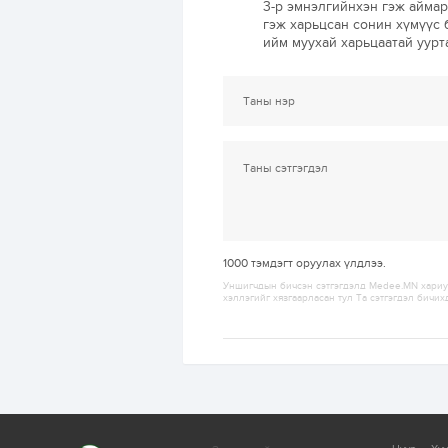
3-р эмнэлгийнхэн гэж аймар
гэж харьцсан сонин хүмүүс 
ийм муухай харьцаатай уурта
1000
тэмдэгт оруулах үлдлээ.
Уншигчдын бичсэн сэтгэгдэлд Medee.MN хариуц
хэллэгийг хязгаарласан тул Та сэтгэгдэл бичих