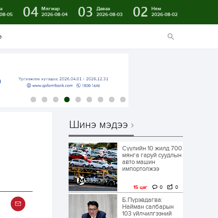
04
03
02
а
Мягмар
Даваа
Ням
08-05
2026-08-04
2026-08-03
2026-08-02
э
Шинэ мэдээ
Сүүлийн 10 жилд 700
мянга гаруй суудлын
авто машин
импортолжээ
15 цаг
0
0
Б.Пүрэвдагва:
Найман салбарын
103 үйлчилгээний