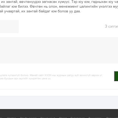
 их зантай, өвчтөнүүдээ загнасан хүмүүс. Тэр юу юм, гадныхан юу ч
байлаг юм билээ. Өвчтөн нь олон, менежмент цалингийн үнэлгээ му
й учаартай, их зантай байдаг юм болов уу даа.
3
сэтгэ
лага хүлээхгүй болно. Манай сайт ХХЗХ-ны журмын дагуу зүй зохисгүй зарим үг,
дээ бусдын эрх ашгийг хүндэтгэн үзнэ үү.