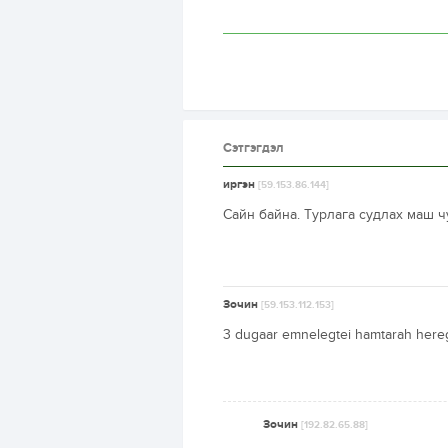
Сэтгэгдэл
иргэн
[59.153.86.144]
Сайн байна. Турлага судлах маш ч
Зочин
[59.153.112.153]
3 dugaar emnelegtei hamtarah hereg
Зочин
[192.82.65.88]