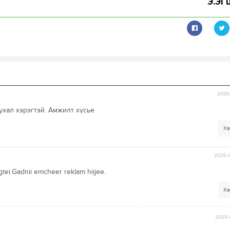
Э.Э
2025-
ухал хэрэгтэй. Амжилт хүсье
Ха
2025-0
tei.Gadnii emcheer reklam hiijee.
Ха
2025-