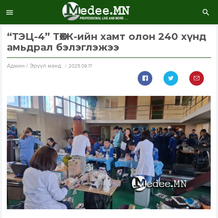
“ТЭЦ-4” ТӨХК-ийн хамт олон 240 хүнд
амьдрал бэлэглэжээ
Aдмин / Эрүүл мэнд
2025.09.17