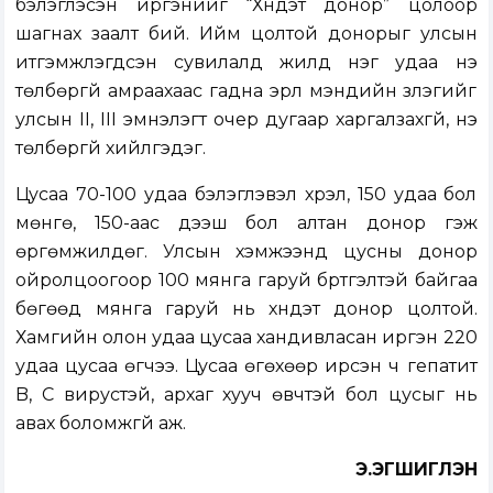
бэлэглэсэн иргэнийг “Хүндэт донор” цолоор
шагнах заалт бий. Ийм цолтой донорыг улсын
итгэмжлэгдсэн сувилалд жилд нэг удаа үнэ
төлбөргүй амраахаас гадна эрүүл мэндийн үзлэгийг
улсын II, III эмнэлэгт очер дугаар харгалзахгүй, үнэ
төлбөргүй хийлгэдэг.
Цусаа 70-100 удаа бэлэглэвэл хүрэл, 150 удаа бол
мөнгө, 150-аас дээш бол алтан донор гэж
өргөмжилдөг. Улсын хэмжээнд цусны донор
ойролцоогоор 100 мянга гаруй бүртгэлтэй байгаа
бөгөөд мянга гаруй нь хүндэт донор цолтой.
Хамгийн олон удаа цусаа хандивласан иргэн 220
удаа цусаа өгчээ. Цусаа өгөхөөр ирсэн ч гепатит
B, C вирустэй, архаг хууч өвчтэй бол цусыг нь
авах боломжгүй аж.
Э.ЭГШИГЛЭН