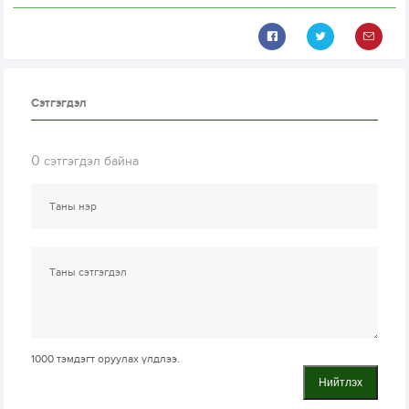
Сэтгэгдэл
0
сэтгэгдэл байна
1000
тэмдэгт оруулах үлдлээ.
Нийтлэх