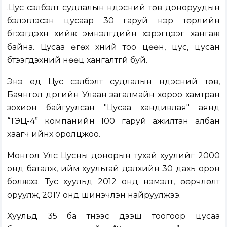
.Цус сэлбэлт судлалын үндэсний төв доноруудын
бэлэглэсэн цусаар 30 гаруй нэр төрлийн
бүтээгдэхүүн хийж эмнэлгүүдийн хэрэгцээг хангаж
байна. Цусаа өгөх хүний тоо цөөн, цус, цусан
бүтээгдэхүүний нөөц хангалтгүй буй.
Энэ үед Цус сэлбэлт судлалын үндэсний төв,
Баянгол дүүргийн Улаан загалмайн хороо хамтран
зохион байгуулсан "Цусаа хандивлая" аянд
“ТЭЦ-4” компанийн 100 гаруй ажилтан албан
хаагч ийнхүү оролцжоо.
Монгол Улс Цусны донорын тухай хуулийг 2000
онд баталж, ийм хуультай дэлхийн 30 дахь орон
болжээ. Тус хуульд 2012 онд нэмэлт, өөрчлөлт
оруулж, 2017 онд шинэчлэн найруулжээ.
Хуульд 35 ба түүнээс дээш тоогоор цусаа