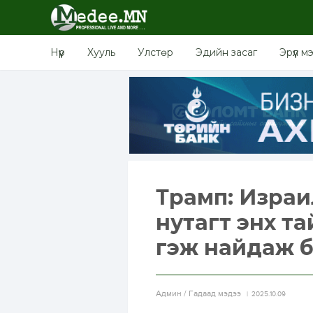
Нүүр
Хууль
Улстөр
Эдийн засаг
Эрүүл м
Трамп: Израи
нутагт энх т
гэж найдаж 
Aдмин / Гадаад мэдээ
2025.10.09