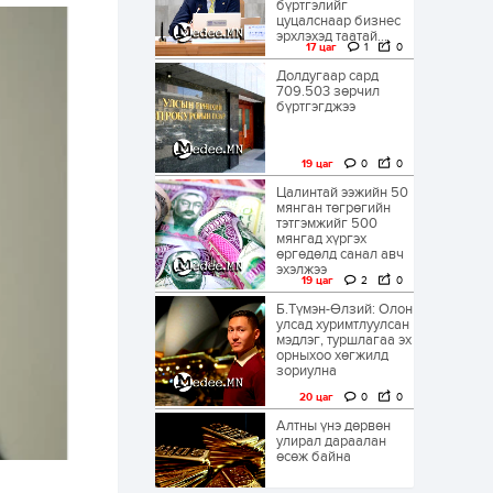
бүртгэлийг
цуцалснаар бизнес
эрхлэхэд таатай...
17 цаг
1
0
Долдугаар сард
709.503 зөрчил
бүртгэгджээ
19 цаг
0
0
Цалинтай ээжийн 50
мянган төгрөгийн
тэтгэмжийг 500
мянгад хүргэх
өргөдөлд санал авч
эхэлжээ
19 цаг
2
0
Б.Түмэн-Өлзий: Олон
улсад хуримтлуулсан
мэдлэг, туршлагаа эх
орныхоо хөгжилд
зориулна
20 цаг
0
0
Алтны үнэ дөрвөн
улирал дараалан
өсөж байна