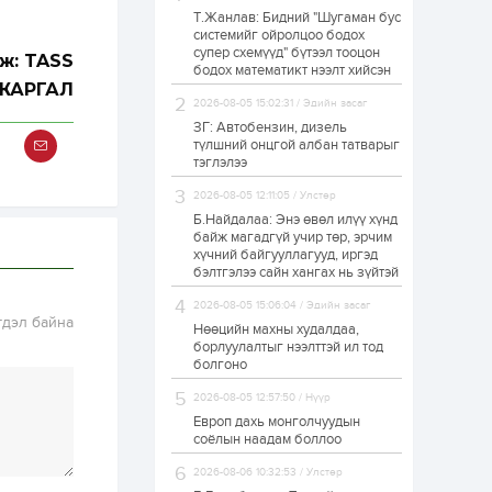
Т.Жанлав: Бидний "Шугаман бус
Н.Номтойбаяр:
системийг ойролцоо бодох
Аймгуудад
супер схемүүд" бүтээл тооцон
тулгамдаж буй
ж: TASS
асуудлуудыг долоо
бодох математикт нээлт хийсэн
хоног бүр Засгийн
ЖАРГАЛ
газрын...
2026-08-05 15:02:31 / Эдийн засаг
1 өдөр
0
0
ЗГ: Автобензин, дизель
УИХ-ын дарга
түлшний онцгой албан татварыг
С.Бямбацогт төрийг
тэглэлээ
төлөөлөн Сутай
хайрхны тэнгэрийг
2026-08-05 12:11:05 / Улстөр
тахих төрийн
тахилгад оролцлоо
Б.Найдалаа: Энэ өвөл илүү хүнд
1 өдөр
3
0
байж магадгүй учир төр, эрчим
хүчний байгууллагууд, иргэд
“Хотын дарга сонсож
байна” 150150 тусгай
бэлтгэлээ сайн хангах нь зүйтэй
дугаарыг
наймдугаар сарын
2026-08-05 15:06:04 / Эдийн засаг
14-нөөс ажиллуулж...
гдэл байна
Нөөцийн махны худалдаа,
1 өдөр
0
0
борлуулалтыг нээлттэй ил тод
болгоно
“Чингис хаан” олон
улсын нисэх буудал
2026-08-05 12:57:50 / Нүүр
руу нийтийн тээврийн
автобус 24 цагаар
Европ дахь монголчуудын
үйлчилж байна
соёлын наадам боллоо
1 өдөр
1
0
2026-08-06 10:32:53 / Улстөр
Нийслэлийн