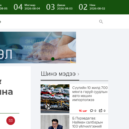
04
03
02
а
Мягмар
Даваа
Ням
08-05
2026-08-04
2026-08-03
2026-08-02
э
Шинэ мэдээ
с
Сүүлийн 10 жилд 700
лна
мянга гаруй суудлын
авто машин
импортолжээ
16 цаг
0
0
Б.Пүрэвдагва:
Найман салбарын
103 үйлчилгээний