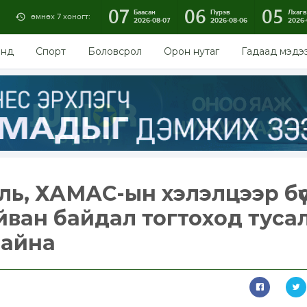
07
06
05
Баасан
Пүрэв
Лхагв
өмнөх 7 хоногт:
2026-08-07
2026-08-06
2026-
энд
Спорт
Боловсрол
Орон нутаг
Гадаад мэдэ
ль, ХАМАС-ын хэлэлцээр бү
айван байдал тогтоход туса
байна