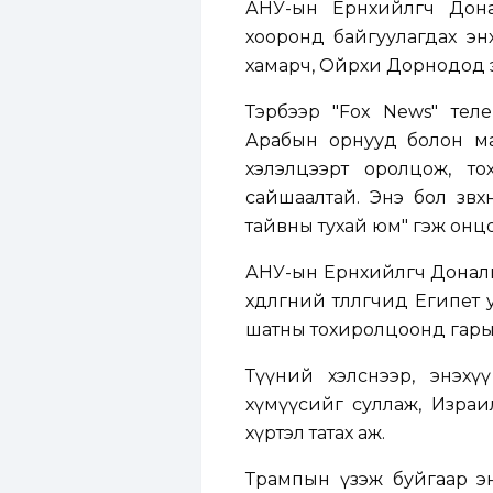
АНУ-ын Ерөнхийлөгч Дон
хооронд байгуулагдах энх
хамарч, Ойрхи Дорнодод э
Тэрбээр "Fox News" телев
Арабын орнууд болон м
хэлэлцээрт оролцож, т
сайшаалтай. Энэ бол зөв
тайвны тухай юм" гэж онц
АНУ-ын Ерөнхийлөгч Дона
хөдөлгөөний төлөөлөгчид Еги
шатны тохиролцоонд гарын
Түүний хэлснээр, энэхү
хүмүүсийг суллаж, Израи
хүртэл татах аж.
Трампын үзэж буйгаар энэ