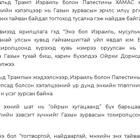
альд Трамп Израиль болон Палестины ХАМАС хөдө
ийн хэлэлцээр нь Газын зурвасын зөрчлөөс илүү өргө
нх тайван байдал тогтоход тусална гэж найдаж байга
изэд ярилцлага өгөхдөө "Энэ бол Израиль, мусуль
анай улсын хувьд гайхамшигтай үйл явдал юм. 
охиролцоонд хүрэхэд хувь нэмрээ оруулсан нь 
хөн Газын тухай биш, харин бүхэлдээ Ойрхи Дорно
олжээ.
льд Трампын мэдээлснээр, Израиль болон Палестин
пет улсад болсон хэлэлцээний үр дүнд энхийн төлөвлөгөө
 үсэг зурсан байна.
ү эхний шат нь “ойрын хугацаанд” бүх барьцаа
лийн зэвсэгт хүчнийг Газын зурвасын тохиролцсо
 бол “тогтвортой, найдвартай, мөнхийн энх тайван”-