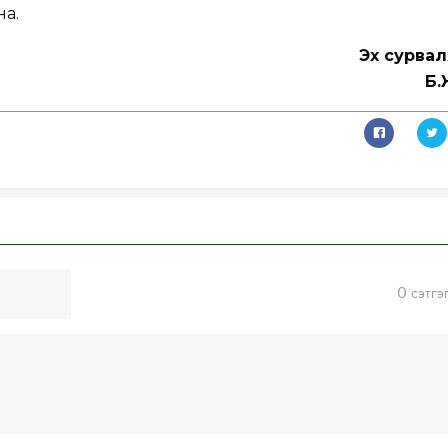
на.
Эх сурвал
Б.
0
сэтгэ