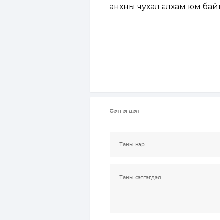
анхны чухал алхам юм бай
Сэтгэгдэл