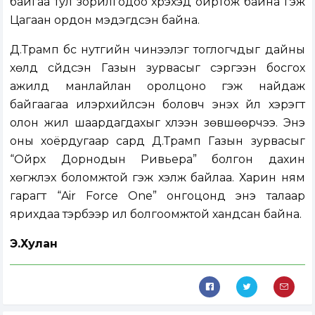
байгаа тул зорилгодоо хүрэхэд ойртож байна гэж
Цагаан ордон мэдэгдсэн байна.
Д.Трамп бүс нутгийн чинээлэг тоглогчдыг дайны
хөлд сүйдсэн Газын зурвасыг сэргээн босгох
ажилд манлайлан оролцоно гэж найдаж
байгаагаа илэрхийлсэн боловч энэхүү үйл хэрэгт
олон жил шаардагдахыг хүлээн зөвшөөрчээ. Энэ
оны хоёрдугаар сард Д.Трамп Газын зурвасыг
“Ойрх Дорнодын Ривьера” болгон дахин
хөгжүүлэх боломжтой гэж хэлж байлаа. Харин ням
гарагт “Air Force One” онгоцонд энэ талаар
ярихдаа тэрбээр илүү болгоомжтой хандсан байна.
Э.Хулан