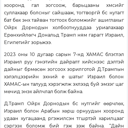
хооронд гал зогсоож, барьцааны хүмүүсийг
суллахаар болсныг сайшааж, тогтворгүй бүс нутагт
бат бөх энх тайван тогтоох боломжийг ашиглахыг
Ойрх Дорнодын холбоотнууддaa уриалахаар
Ерөнхийлөгч Дональд Трамп ням гарагт Израил,
Египетийг зорьжээ.
2023 оны 10 дугаар сарын 7-нд ХАМАС бүлэглэл
Израил руу гэнэтийн дайралт хийснээс үүдэлтэй
дайныг бүрмөсөн зогсоох зорилготой Д.Трампын
хэлэлцээрийн эхний үе шатыг Израил болон
ХАМАС-ын талууд хэрэгжүүлж эхлээд буй эмзэг цаг
мөчид энэхүү айлчлал болж байна.
Д.Трамп Ойрх Дорнодын бүс нутгийг өөрчлөх,
Израил болон Арабын хөрш орнуудын хооронд
удаан хугацаанд үргэжилсэн түгшүүртэй харилцааг
сэргээх боломж бий гэж үзэж байна. “Дайн