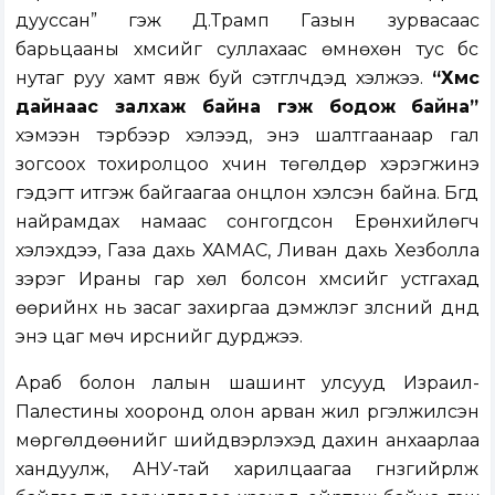
дууссан” гэж Д.Трамп Газын зурвасаас
барьцааны хүмүүсийг суллахаас өмнөхөн тус бүс
нутаг руу хамт явж буй сэтгүүлчдэд хэлжээ.
“Хүмүүс
дайнаас залхаж байна гэж бодож байна”
хэмээн тэрбээр хэлээд, энэ шалтгаанаар гал
зогсоох тохиролцоо хүчин төгөлдөр хэрэгжинэ
гэдэгт итгэж байгаагаа онцлон хэлсэн байна. Бүгд
найрамдах намаас сонгогдсон Ерөнхийлөгч
хэлэхдээ, Газа дахь ХАМАС, Ливан дахь Хезболла
зэрэг Ираны гар хөл болсон хүмүүсийг устгахад
өөрийнх нь засаг захиргаа дэмжлэг үзүүлсний дүнд
энэ цаг мөч ирснийг дурджээ.
Араб болон лалын шашинт улсууд Израил-
Палестины хооронд олон арван жил үргэлжилсэн
мөргөлдөөнийг шийдвэрлэхэд дахин анхаарлаа
хандуулж, АНУ-тай харилцаагаа гүнзгийрүүлж