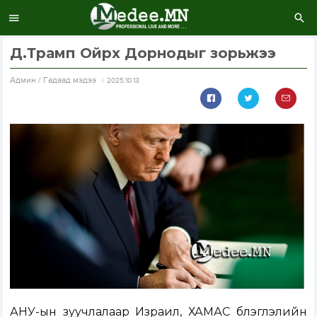
Д.Трамп Ойрх Дорнодыг зорьжээ
Aдмин / Гадаад мэдээ
2025.10.13
АНУ-ын зуучлалаар Израил, ХАМАС бүлэглэлийн