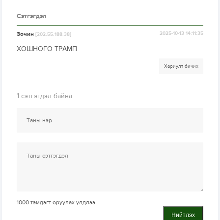
Сэтгэгдэл
Зочин
2025-10-13 14:11:35
[202.55.188.38]
ХОШНОГО ТРАМП
Хариулт бичих
1
сэтгэгдэл байна
1000
тэмдэгт оруулах үлдлээ.
Нийтлэх