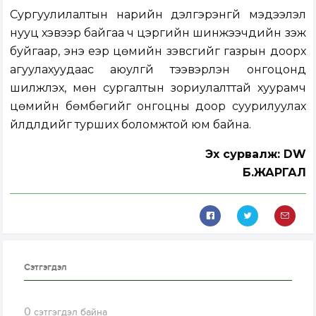
Сургуулилалтын нарийн дэлгэрэнгүй мэдээлэл
нууц хэвээр байгаа ч цэргийн шинжээчдийн үзэж
буйгаар, энэ үеэр цөмийн зэвсгийг газрын доорх
агуулахуудаас аюулгүй тээвэрлэн онгоцонд
шилжүүлэх, мөн сургалтын зориулалттай хуурамч
цөмийн бөмбөгийг онгоцны доор суурилуулах
үйлдлүүдийг турших боломжтой юм байна.
Эх сурвалж: DW
Б.ЖАРГАЛ
Сэтгэгдэл
0
сэтгэгдэл байна