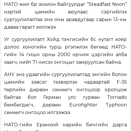
НАТО жил бүр зохион байгуулдаг “Steadfast Noon”
нэртэй цөмийн аюулаас сэргийлэх
сургуулилалтаа энэ оны аравдугаар сарын 13-ны
даваа гарагт эхлүүлжээ.
Уг сургуулилалт Хойд тэнгисийн бүс нутагт хоёр
долоо хоногийн турш үргэлжлэх бөгөөд НАТО-
гийн 14 гишүүн орны 2000 орчим цэргийн алба
хаагч, нийт 71 нисэх онгоцыг хамруулсан байна.
АНУ энэ удаагийн сургуулилалтад энгийн болон
цөмийн зэвсэг тээвэрлэх чадвартай F-35
төрлийн дөрвөн сөнөөгч онгоцоор оролцож
байгаа бол Герман улс гурван Tornado
бөмбөгдөгч, дөрвөн Eurofighter Typhoon
сөнөөгч онгоцоо илгээжээ.
НАТО-гийн Ерөнхий нарийн бичгийн дарга