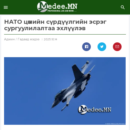
НАТО цөмийн сүрдүүлгийн эсрэг
сургуулилалтаа эхлүүлэв
Aдмин / Гадаад мэдээ
2025.10.14