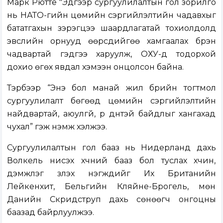
Марк Рютте "Эдгээр сургуулилалтын гол зорилго
нь НАТО-гийн цөмийн сэргийлэлтийн чадавхыг
бататгахын зэрэгцээ шаардлагатай тохиолдолд
эвслийн орнууд өөрсдийгөө хамгаалах бүрэн
чадвартай гэдгээ харуулж, ОХУ-д тодорхой
дохио өгөх явдал хэмээн онцолсон байна.
Тэрбээр “Энэ бол манай жил бүрийн тогтмол
сургуулилалт бөгөөд цөмийн сэргийлэлтийн
найдвартай, аюулгүй, үр дүнтэй байдлыг хангахад
чухал” гэж нэмж хэлжээ.
Сургуулилалтын гол бааз нь Нидерланд дахь
Волкель нисэх хүчний бааз бол туслах хүчин,
дэмжлэг үзүүлэх нэгжүүдийг Их Британийн
Лейкенхит, Бельгийн Кляйне-Брогель, мөн
Данийн Скридструп дахь сөнөөгч онгоцны
баазад байрлуулжээ.