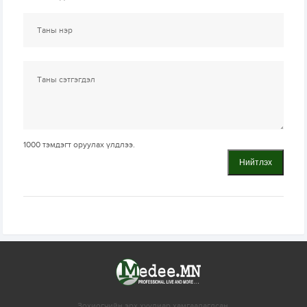
1000
тэмдэгт оруулах үлдлээ.
Нийтлэх
Зохиогчийн эрх хуулиар хамгаалагдсан.