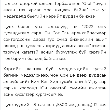
гэдгээ тодорхой хэлсэн. Тэрбээр мөн “Graff” зүүлт
авсан гэх яриаг эрс няцааж байна” гэж уг
мэдэгдэлд бөөгийн нэрийг дурдан бичжээ.
Цүнх болон үнэт эдлэлүүд нь "2022 оны
гуравдугаар сард Юн Сог Ёль ерөнхийлөгчөөр
сонгогдсоны дараа тус сүмд бизнесийн ашиг
олоход нь тусалсны хариуд авлига авсан" хэмээн
тэргүүн хатагтай асныг буруутгаж буй хэргийн
гол баримт болоод байгаа юм.
Хэргийг шалгаж буй мөрдөгчдийн тусгай
багийн мэдээлснээр, Чон Сон Бэ дээр дурдсан
эд зүйлсийг Ким Кён Хид тухайн оны 4-7 дугаар
сарын хооронд Юн овогтой сүмийн ажилтан
асны хүсэлтээр хүргэж өгчээ.
Цүнхнүүдийг 8 сая вон /5500 ам.доллар/, 12 сая