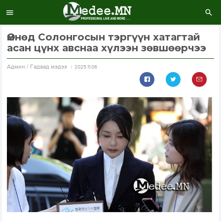
Өмнөд Солонгосын тэргүүн хатагтай
асан цүнх авснаа хүлээн зөвшөөрчээ
Aдмин / Гадаад мэдээ
2025.11.06