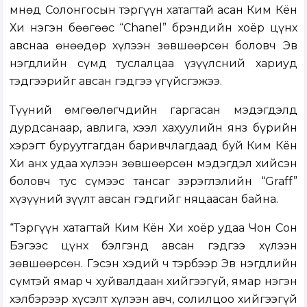
Өмнөд Солонгосын тэргүүн хатагтай асан Ким Кён
Хи нэгэн бөөгөөс “Chanel” брэндийн хоёр цүнх
авснаа өнөөдөр хүлээн зөвшөөрсөн боловч Эв
нэгдлийн сүмд туслалцаа үзүүлсний хариуд
тэдгээрийг авсан гэдгээ үгүйсгэжээ.
Түүний өмгөөлөгчдийн гаргасан мэдэгдэлд
дурдсанаар, авлига, хээл хахуулийн янз бүрийн
хэрэгт буруутгагдан баривчлагдаад буй Ким Кён
Хи анх удаа хүлээн зөвшөөрсөн мэдэгдэл хийсэн
боловч тус сүмээс тансаг зэрэглэлийн “Graff”
хүзүүний зүүлт авсан гэдгийг няцаасан байна.
“Тэргүүн хатагтай Ким Кён Хи хоёр удаа Чон Сон
Бэгээс цүнх бэлгэнд авсан гэдгээ хүлээн
зөвшөөрсөн. Гэсэн хэдий ч тэрбээр Эв нэгдлийн
сүмтэй ямар ч хуйвалдаан хийгээгүй, ямар нэгэн
хэлбэрээр хүсэлт хүлээн авч, солилцоо хийгээгүй