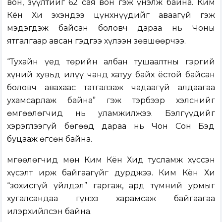
вон, зүүлтийг 62 сая вон гэж үнэлж байна. Ким
Кён Хи эхэндээ цүнхнүүдийг аваагүй гэж
мэдэгдэж байсан боловч дараа нь Чоны
ятгалгаар авсан гэдгээ хүлээн зөвшөөрчээ.
“Тухайн үед төрийн албан тушаалтны гэргий
хүний хувьд илүү чанд хатуу байх ёстой байсан
боловч авахаас татгалзаж чадаагүй алдаагаа
ухамсарлаж байна” гэж тэрбээр хэлснийг
өмгөөлөгчид нь уламжилжээ. Бэлгүүдийг
хэрэглээгүй бөгөөд дараа нь Чон Сон Бэд
буцааж өгсөн байна.
Өмгөөлөгчид мөн Ким Кён Хид тусламж хүссэн
хүсэлт ирж байгаагүйг дурджээ. Ким Кён Хи
“зохисгүй үйлдэл” гаргаж, ард түмний урмыг
хугалсандаа гүнээ харамсаж байгаагаа
илэрхийлсэн байна.