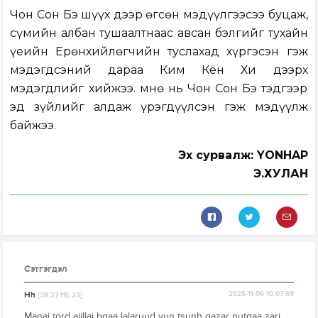
Чон Сон Бэ шүүх дээр өгсөн мэдүүлгээсээ буцаж,
сүмийн албан тушаалтнаас авсан бэлгийг тухайн
үеийн Ерөнхийлөгчийн туслахад хүргэсэн гэж
мэдэгдсэний дараа Ким Кён Хи дээрх
мэдэгдлийг хийжээ. Өмнө нь Чон Сон Бэ тэдгээр
эд зүйлийг алдаж үрэгдүүлсэн гэж мэдүүлж
байжээ.
Эх сурвалж: YONHAP
Э.ХУЛАН
Сэтгэгдэл
Hh
2025-11-06 10:07:59
[38.27.115.23]
Manai tord ajillaj bgaa lalaruud yun tsunh gazar nutgaa zarj