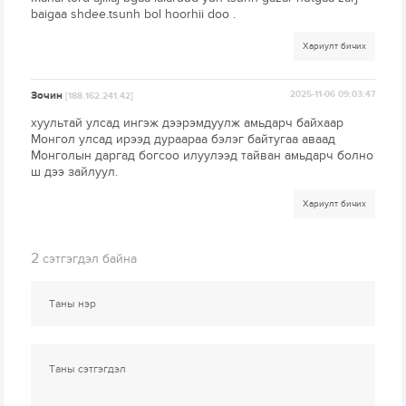
baigaa shdee.tsunh bol hoorhii doo .
Хариулт бичих
Зочин
2025-11-06 09:03:47
[188.162.241.42]
хуультай улсад ингэж дээрэмдуулж амьдарч байхаар
Монгол улсад ирээд дураараа бэлэг байтугаа аваад
Монголын даргад богсоо илуулээд тайван амьдарч болно
ш дээ зайлуул.
Хариулт бичих
2
сэтгэгдэл байна