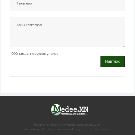
1000
тэмдэгт оруулах үлдлээ.
Нийтлэх
Зохиогчийн эрх хуулиар хамгаалагдсан.
Бидний тухай
Сурталчилгаа байршуулах
Холбоо барих