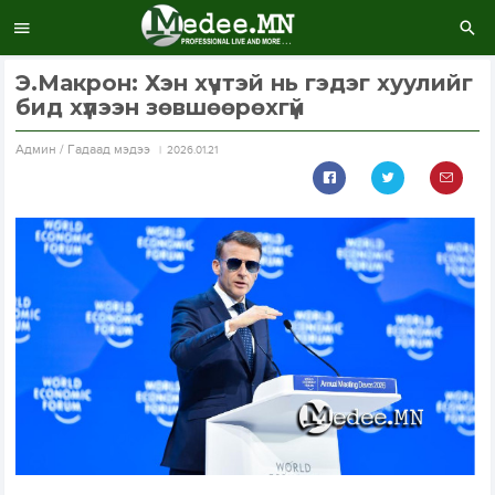
Э.Макрон: Хэн хүчтэй нь гэдэг хуулийг
бид хүлээн зөвшөөрөхгүй
Aдмин / Гадаад мэдээ
2026.01.21