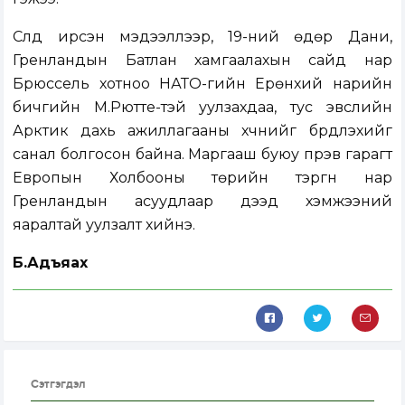
Сүүлд ирсэн мэдээллээр, 19-ний өдөр Дани,
Гренландын Батлан хамгаалахын сайд нар
Брюссель хотноо НАТО-гийн Ерөнхий нарийн
бичгийн М.Рютте-тэй уулзахдаа, тус эвслийн
Арктик дахь ажиллагааны хүчнийг бүрдүүлэхийг
санал болгосон байна. Маргааш буюу пүрэв гарагт
Европын Холбооны төрийн тэргүүн нар
Гренландын асуудлаар дээд хэмжээний
яаралтай уулзалт хийнэ.
Б.Адъяахүү
Сэтгэгдэл