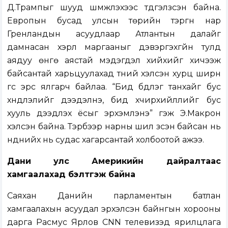
Д.Трампыг шууд шүүмжлэхээс түдгэлзсэн байна.
Европын бусад улсын төрийн тэргүүн нар
Гренландын асуудлаар Атлантын далайг
дамнасан хэрүүл маргааныг дэвэргэхгүйн тулд
аядуу өнгө аястай мэдэгдэл хийхийг хичээж
байсантай харьцуулахад түүний хэлсэн хурц ширүүн
үгс эрс ялгарч байлаа. “Бид бүдүүлэг танхайг бус
хүндлэлийг дээдэлнэ, бид хүчирхийллийг бус
хууль дээдлэх ёсыг эрхэмлэнэ” гэж Э.Макрон
хэлсэн байна. Тэрбээр нарны шил зүүсэн байсан нь
нүднийх нь судас хагарсантай холбоотой ажээ.
Дани улс Америкийн дайралтаас
хамгаалахад бэлтгэж байна
Саяхан Данийн парламентын батлан
хамгаалахын асуудал эрхэлсэн байнгын хорооны
дарга Расмус Ярлов CNN телевизэд ярилцлага