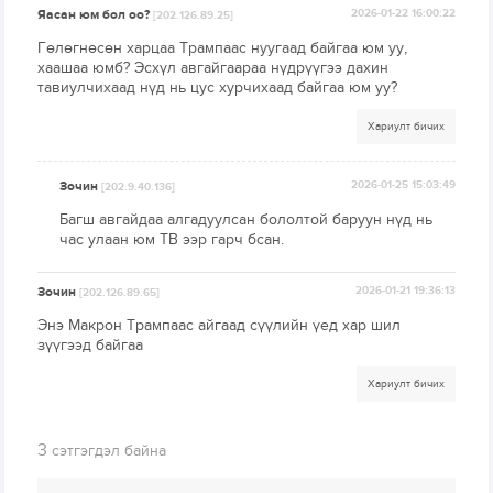
Яасан юм бол оо?
2026-01-22 16:00:22
[202.126.89.25]
Гөлөгнөсөн харцаа Трампаас нуугаад байгаа юм уу,
хаашаа юмб? Эсхүл авгайгаараа нүдрүүгээ дахин
тавиулчихаад нүд нь цус хурчихаад байгаа юм уу?
Хариулт бичих
Зочин
2026-01-25 15:03:49
[202.9.40.136]
Багш авгайдаа алгадуулсан бололтой баруун нүд нь
час улаан юм ТВ ээр гарч бсан.
Зочин
2026-01-21 19:36:13
[202.126.89.65]
Энэ Макрон Трампаас айгаад сүүлийн үед хар шил
зүүгээд байгаа
Хариулт бичих
3
сэтгэгдэл байна