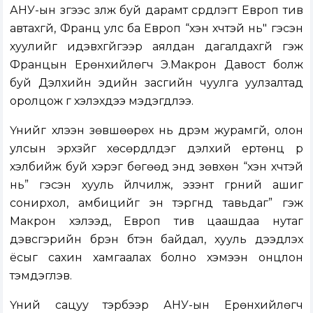
АНУ-ын зүгээс үзүүлж буй дарамт сүрдүүлэгт Европ тив
автахгүй, Франц улс ба Европ “хэн хүчтэй нь" гэсэн
хуулийг идэвхгүйгээр аялдан дагалдахгүй гэж
Францын Ерөнхийлөгч Э.Макрон Давост болж
буй Дэлхийн эдийн засгийн чуулга уулзалтад
оролцож үг хэлэхдээ мэдэгдлээ.
Үүнийг хүлээн зөвшөөрөх нь дүрэм журамгүй, олон
улсын эрхзүйг хөсөрдүүлдэг дэлхий ертөнц рүү
хэлбийж буй хэрэг бөгөөд энд зөвхөн “хэн хүчтэй
нь” гэсэн хууль үйлчилж, эзэнт гүрний ашиг
сонирхол, амбицийг эн тэргүүнд тавьдаг” гэж
Макрон хэлээд, Европ тив цаашдаа нутаг
дэвсгэрийн бүрэн бүтэн байдал, хууль дээдлэх
ёсыг сахин хамгаалах болно хэмээн онцлон
тэмдэглэв.
Үүний сацуу тэрбээр АНУ-ын Ерөнхийлөгч