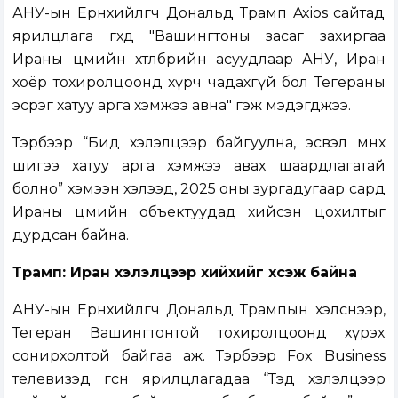
АНУ-ын Ерөнхийлөгч Дональд Трамп Axios сайтад
ярилцлага өгөхдөө "Вашингтоны засаг захиргаа
Ираны цөмийн хөтөлбөрийн асуудлаар АНУ, Иран
хоёр тохиролцоонд хүрч чадахгүй бол Тегераны
эсрэг хатуу арга хэмжээ авна" гэж мэдэгджээ.
Тэрбээр “Бид хэлэлцээр байгуулна, эсвэл өмнөх
шигээ хатуу арга хэмжээ авах шаардлагатай
болно” хэмээн хэлээд, 2025 оны зургадугаар сард
Ираны цөмийн объектуудад хийсэн цохилтыг
дурдсан байна.
Трамп: Иран хэлэлцээр хийхийг хүсэж байна
АНУ-ын Ерөнхийлөгч Дональд Трампын хэлснээр,
Тегеран Вашингтонтой тохиролцоонд хүрэх
сонирхолтой байгаа аж. Тэрбээр Fox Business
телевизэд өгсөн ярилцлагадаа “Тэд хэлэлцээр