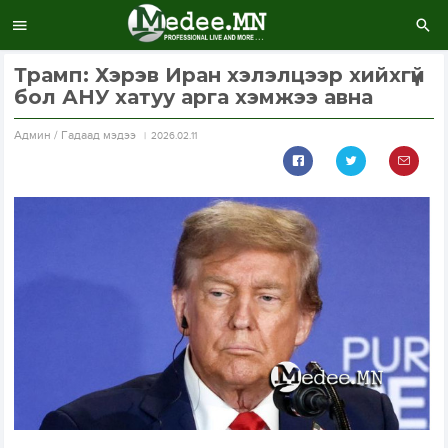
Трамп: Хэрэв Иран хэлэлцээр хийхгүй
бол АНУ хатуу арга хэмжээ авна
Aдмин / Гадаад мэдээ
2026.02.11