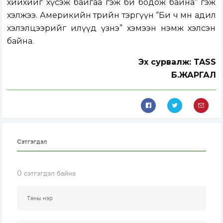
хийхийг хүсэж байгаа гэж би бодож байна” гэж
хэлжээ. Америкийн төрийн тэргүүн “Би ч мөн адил
хэлэлцээрийг илүүд үзнэ” хэмээн нэмж хэлсэн
байна.
Эх сурвалж: TASS
Б.ЖАРГАЛ
Сэтгэгдэл
0
сэтгэгдэл байна