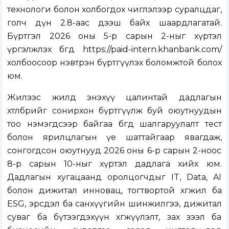
технологи болон холбогдох чиглэлээр суралцдаг,
голч дүн 2.8-аас дээш байх шаардлагатай.
Бүртгэл 2026 оны 5-р сарын 2-ныг хүртэл
үргэлжлэх бөгөөд
https://paid-intern.khanbank.com/
холбоосоор нэвтрэн бүртгүүлэх боломжтой болох
юм.
Жилээс жилд энэхүү цалинтай дадлагын
хөтөлбөрийг сонирхон бүртгүүлж буй оюутнуудын
тоо нэмэгдсээр байгаа бөгөөд шалгаруулалт тест
болон ярилцлагын үе шаттайгаар явагдаж,
сонгогдсон оюутнууд 2026 оны 6-р сарын 2-ноос
8-р сарын 10-ныг хүртэл дадлага хийх юм.
Дадлагын хугацаанд оролцогчдыг IT, Data, AI
болон дижитал инновац, тогтвортой хөгжил ба
ESG, эрсдэл ба санхүүгийн шинжилгээ, дижитал
суваг ба бүтээгдэхүүн хөгжүүлэлт, зах зээл ба