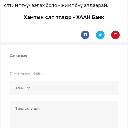
өсөлтийг түүчээлэх боломжийг бүү алдаарай.
Хамтын өсөлт төгөлдөр - ХААН Банк
Сэтгэгдэл
0
сэтгэгдэл байна