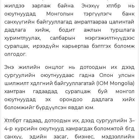
жилдээ зарлаж байна. Энэхүү хөтөлбөр нь
оюутнуудад Монголын тэргүүлэгч банк
санхүүгийн байгууллагад амралтаараа цалинтай
дадлага хийж, бодит ажлын туршлага
хуримтлуулах, салбарын мэргэжилтнүүдээс
суралцах, ирээдүйн карьертаа бэлтгэх боломж
олгодог.
Энэ жилийн онцлог нь дотоодын их дээд
сургуулийн оюутнуудаас гадна Олон улсын
шилжилт хөдөлгөөний байгууллагатай (IOM Mongolia)
хамтран гадаадад суралцаж буй монгол
оюутнуудад эх орондоо дадлага хийх
боломжийг бүрдүүлсэн явдал юм.
Хөтөлбөрт гадаад, дотоодын их, дээд сургуулийн 3–
4-р курсийн оюутнууд хамрагдах боломжтой бөгөөд
санхүү, эдийн засаг, бизнес, мэдээллийн