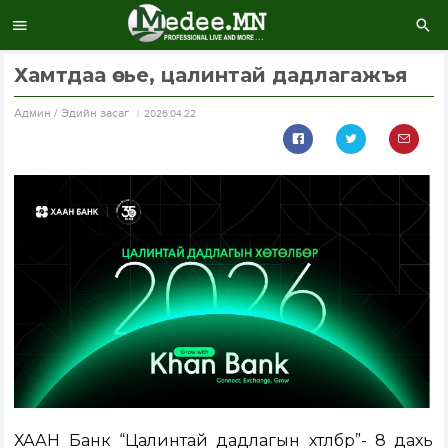
Хамтдаа өсье, цалинтай дадлагажъя
Aдмин / Эдийн засаг
2026.04.22
ХААН Банк “Цалинтай дадлагын хөтөлбөр”-өө 8 дахь