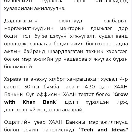
бизнесийн судалгаа зэрэг чиглэлүүдэд
хуваарилан ажиллуулна.
Дадлагажигч оюутнууд салбарын
мэргэжилтнүүдийн менторын дэмжлэг дор
бодит төсөл, бүтээгдэхүүн хөгжүүлэлт, судалгаанд
оролцож, санаагаа бодит ажил болгохоос гадна
ажлын байранд шаардлагатай техник хэрэгсэл
болон мэргэжлийн ур чадвараа хөгжүүлэх бүрэн
боломжтой.
Хэрвээ та энэхүү хөтөлбөрт хамрагдахыг хүсвэл 4-р
сарын 30-ны бямба гарагт 14.30 цагт ХААН
Банкны Сөүл оффисын ХААН театрт болох “
Grow
with Khan Bank
” өдөрлөгт хүрэлцэн ирж,
дэлгэрэнгүй мэдээлэл аваарай.
Өдөрлөгийн үеэр ХААН Банкны мэргэжилтнүүд
болон зочин панелистууд “
Tech and Ideas”