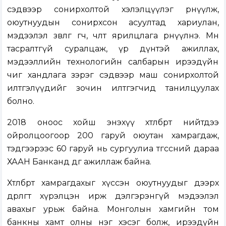
сэдвээр сонирхолтой хэлэлцүүлэг өрнүүлж,
оюутнуудын сонирхсон асуултад хариулан,
мэдээлэл зөвлөгөө өгч, чөлөөт ярилцлага өрнүүлнэ. Мөн
тасралтгүй суралцаж, үр дүнтэй ажиллах,
мэдээллийн технологийн салбарын ирээдүйн
чиг хандлага зэрэг сэдвээр маш сонирхолтой
илтгэлүүдийг зочин илтгэгчид танилцуулах
болно.
2018 оноос хойш энэхүү хөтөлбөрт нийтдээ
ойролцоогоор 200 гаруй оюутан хамрагдаж,
тэдгээрээс 60 гаруй нь сургуулиа төгссөний дараа
ХААН Банканд өдгөө ажиллаж байна.
Хөтөлбөрт хамрагдахыг хүссэн оюутнуудыг дээрх
өдөрлөгт хүрэлцэн ирж дэлгэрэнгүй мэдээлэл
авахыг урьж байна. Монголын хамгийн том
банкны хамт олны нэг хэсэг болж, ирээдүйн