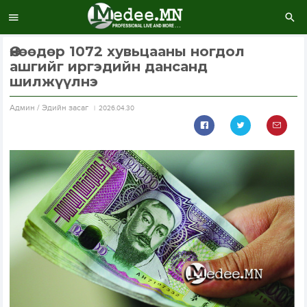
Өнөөдөр 1072 хувьцааны ногдол
ашгийг иргэдийн дансанд
шилжүүлнэ
Aдмин / Эдийн засаг
2026.04.30