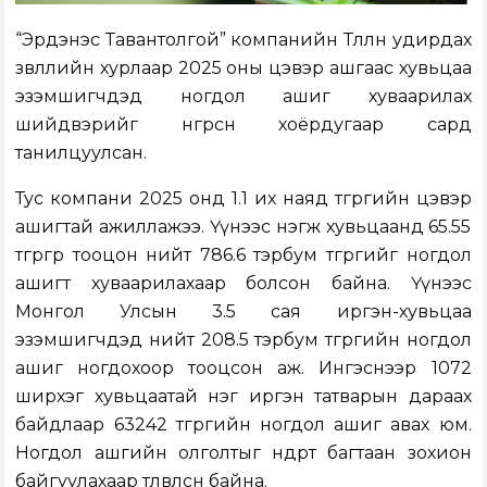
“Эрдэнэс Тавантолгой” компанийн Төлөөлөн удирдах
зөвлөлийн хурлаар 2025 оны цэвэр ашгаас хувьцаа
эзэмшигчдэд ногдол ашиг хуваарилах
шийдвэрийг өнгөрсөн хоёрдугаар сард
танилцуулсан.
Тус компани 2025 онд 1.1 их наяд төгрөгийн цэвэр
ашигтай ажиллажээ. Үүнээс нэгж хувьцаанд 65.55
төгрөгөөр тооцон нийт 786.6 тэрбум төгрөгийг ногдол
ашигт хуваарилахаар болсон байна. Үүнээс
Монгол Улсын 3.5 сая иргэн-хувьцаа
эзэмшигчдэд нийт 208.5 тэрбум төгрөгийн ногдол
ашиг ногдохоор тооцсон аж. Ингэснээр 1072
ширхэг хувьцаатай нэг иргэн татварын дараах
байдлаар 63242 төгрөгийн ногдол ашиг авах юм.
Ногдол ашгийн олголтыг өнөөдөртөө багтаан зохион
байгуулахаар төлөвлөсөн байна.