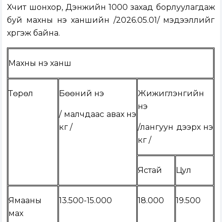
Хүчит шонхор, Дэнжийн 1000 захад борлуулагдаж
буй махны үнэ ханшийн /2026.05.01/ мэдээллийг
хүргэж байна.
Махны үнэ ханш
Төрөл
Бөөний үнэ
Жижиглэнгийн
үнэ
/ малчдаас авах үнэ
кг /
/лангуун дээрх үнэ
кг /
Ястай
Цул
Ямааны
13.500-15.000
18.000
19.500
мах