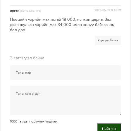
иргэн
2026-05-01 11:46:21
[59.153.86.144]
Нөөцийн үхрийн мах ястай 18 000, яс жин дарна. Зах
дээр шулсан үхрийн мах 34 000 ямар зөрүү байгаа юм
бол доо.
Хариулт бичих
3
сэтгэгдэл байна
1000
тэмдэгт оруулах үлдлээ.
Нийтлэх