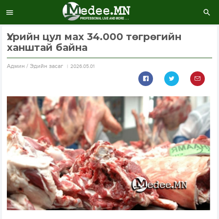
Үхрийн цул мах 34.000 төгрөгийн
ханштай байна
Aдмин / Эдийн засаг
2026.05.01