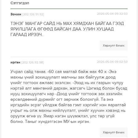
Сэтгэгдэл
Зочин
2026-05-04 09:32:03
[202.126.91.92]
ТЭНЭГ МАНГАР САЙД НЬ МАХ ХЯМДХАН БАЙГАА ГЭЭД
ЯРИЛЦЛАГА ӨГӨӨД БАЙСАН ДАА. УЛИН ХУЦААД
ГАРААД ИРЭЭЧ.
Хариулт бичих
иргэн
2026-05-04 09:02:50
[202.126.92.98]
Учрал сайд танаа. -60 сая малтай байж мах 40 к -Энэ
махны үний зохицуулалт малчны зах байгуулж доод
үнийг тогтоох ажлаас эхэлсэн. -Эзэд нь их газрын чулуу
нэртэй алт мөнгөний дархан, жагсагч Цэгмэд болон бусад
нууц зохицуулагч нар -Доод үнийг тогтоож зах зээлийн
өрсөлдөөний дүрмийг огт зөрчиж болохгүй. Та энэ
иргэдийн эсрэг үйлдэж байгаа гэмт хэргийг нэн яаралтай
учрыг нь олж махны нийлүүлэлт, үнийг хуучин хэвэнд нь
оруулж өгнө үү. Ямар нэгэн шүүмжлэл, улс төр үгүй
болно. Таныг хүндэтгэсэн МУ-ын иргэн.
Хариулт бичих