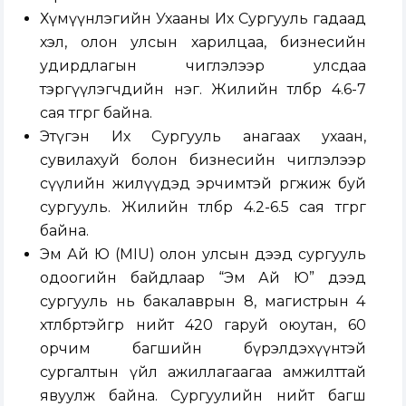
Хүмүүнлэгийн Ухааны Их Сургууль гадаад
хэл, олон улсын харилцаа, бизнесийн
удирдлагын чиглэлээр улсдаа
тэргүүлэгчдийн нэг. Жилийн төлбөр 4.6-7
сая төгрөг байна.
Этүгэн Их Сургууль анагаах ухаан,
сувилахуй болон бизнесийн чиглэлээр
сүүлийн жилүүдэд эрчимтэй өргөжиж буй
сургууль. Жилийн төлбөр 4.2-6.5 сая төгрөг
байна.
Эм Ай Ю (MIU) олон улсын дээд сургууль
одоогийн байдлаар “Эм Ай Ю” дээд
сургууль нь бакалаврын 8, магистрын 4
хөтөлбөртэйгөөр нийт 420 гаруй оюутан, 60
орчим багшийн бүрэлдэхүүнтэй
сургалтын үйл ажиллагаагаа амжилттай
явуулж байна. Сургуулийн нийт багш