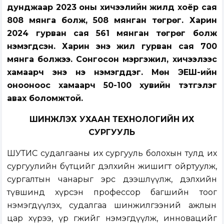
дунджаар 2023 оны хичээлийн жилд хоёр сая
808 мянга болж, 508 мянган төгрөг. Харин
2024 гурван сая 561 мянган төгрөг болж
нэмэгдсэн. Харин энэ жил гурван сая 700
мянга болжээ. Сонгосон мэргэжил, хичээлээс
хамаарч энэ үнэ нэмэгддэг. Мөн ЭЕШ-ийн
онооноос хамаарч 50-100 хувийн тэтгэлэг
авах боломжтой.
ШИНЖЛЭХ УХААН ТЕХНОЛОГИЙН ИХ
СУРГУУЛЬ
ШУТИС судалгааны их сургууль болохын тулд их
сургуулийн бүтцийг дэлхийн жишигт ойртуулж,
сургалтын чанарыг эрс дээшлүүлж, дэлхийн
түвшинд хүрсэн профессор багшийн тоог
нэмэгдүүлэх, судалгаа шинжилгээний ажлын
цар хүрээ, үр өгөөжийг нэмэгдүүлж, инновацийг