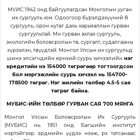
МУИС 1942 онд байгуулагдсан Монголын ууган
их сургууль юм. Одоогоор бүрэлдэхүүний 8
сургууль, орон нутаг дахь харьяаллын гурван
сургуультай. Мөн гурван ахлах сургууль,
экологийн боловсролын төв, сургалт, судалгааны
хүрээлэн, төвүүдтэй. Монгол Улсын их сургуульд
шинэ элсэгчдийн ерөнхий суурь хичээлийн
нэг
кредитийн үнэ 154000 төгрөгөөр тогтоогдсон
бол мэргэжлийн суурь хичээл нь 154700-
178500 төгрөг. Нэг жилийн төлбөр 4.5-5 сая
төгрөг байна.
МУБИС-ИЙН ТӨЛБӨР ГУРВАН САЯ
700
МЯНГА
Монгол Улсын Боловсролын Их Сургууль
(МУБИС) нь 1951 онд Багшийн институт
нэртэйгээр эрдмийн үүдээ нээж, өрхөө татсанаас