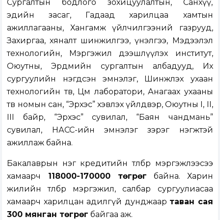
Сургалтын бодлого зохицуулалтын, Санхүү,
эдийн засаг, Гадаад харилцаа хамтын
ажиллагааны, Хангамж үйлчилгээний газрууд,
Захиргаа, хяналт шинжилгээ, үнэлгээ, Мэдээлэл
технологийн, Мэргэжил дээшлүүлэх институт,
Оюутны, Эрдмийн сургалтын албадууд, Их
сургуулийн нэгдсэн эмнэлэг, Шинжлэх ухаан
технологийн төв, Цөм лаборатори, Анагаах ухааны
төв номын сан, “Эрхэс” хэвлэх үйлдвэр, Оюутны I, II,
III байр, “Эрхэс” сувилал, “Баян чандмань”
сувилал, НАСС-ийн эмнэлэг зэрэг нэгжтэй
ажиллаж байна.
Бакалаврын нэг кредитийн төлбөр мэргэжлээсээ
хамаарч
118000-170000 төгрөг
байна. Харин
жилийн төлбөр мэргэжил, салбар сургуулиасаа
хамаарч харилцан адилгүй дунджаар
таван сая
300 мянган төгрөг
байгаа аж.