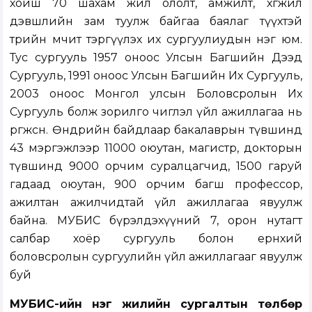
хойш 70 шахам жил ололт, амжилт, хөгжил
дэвшлийн зам туулж байгаа баялаг түүхтэй
төрийн өмчит тэргүүлэх их сургуулиудын нэг юм.
Тус сургууль 1957 оноос Улсын Багшийн Дээд
Сургууль, 1991 оноос Улсын Багшийн Их Сургууль,
2003 оноос Монгол улсын Боловсролын Их
Сургууль болж зорилго чиглэл үйл ажиллагаа нь
өргөжсөн. Өнөөдрийн байдлаар бакалаврын түвшинд
43 мэргэжлээр 11000 оюутан, магистр, докторын
түвшинд 9000 орчим суралцагчид, 1500 гаруй
гадаад оюутан, 900 орчим багш профессор,
ажилтан ажилчидтай үйл ажиллагаа явуулж
байна. МУБИС бүрэлдэхүүний 7, орон нутагт
салбар хоёр сургууль болон ерөнхий
боловсролын сургуулийн үйл ажиллагааг явуулж
буй
МУБИС-ийн нэг жилийн сургалтын төлбөр