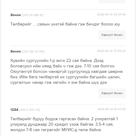
Зочин
2026-05-13 22:04:16
[202.55.188.41]
Төлбөрийг . ...саяын үнэтэй байна гэж бичдэг болоо юу
Хариулт бичих
Зочин
2026-05-12 13:59:22
[202.126.91.145]
Хувийн сургуулийн 1-р анги 22 сая байна. Дээд
боловсрол ийм хямд байх ч гэж дээ. 7-10 сая болгоо.
Оюутангүй болсон чанаргүй сургуулиуд хаагдаж цөөрнө
биз. Ийм бага төлбөртэй их сургуулийн багшийн цалин,
сургалтын чанар гэж хөгийн л юм байна шүү дээ
Хариулт бичих
1234
2026-05-12 10:47:42
[202.5.202.32]
Төлбөрийг буруу бодож гаргасан байна. 2 улиралтай 1
улиралд дунджаар 20 кредит үзэж байгаа. 3,5-4 сая,
жилдээ 7-8 сая төгрөгийг МУИС-д төлж байна.