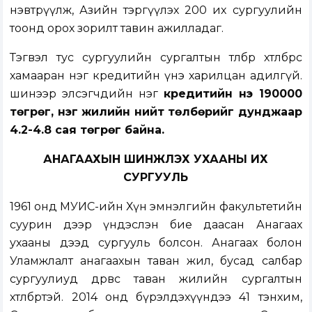
нэвтрүүлж, Азийн тэргүүлэх 200 их сургуулийн
тоонд орох зорилт тавин ажилладаг.
Тэгвэл тус сургуулийн сургалтын төлбөр хөтөлбөрөөсөө
хамааран нэг кредитийн үнэ харилцан адилгүй.
шинээр элсэгчдийн нэг
кредитийн үнэ 190000
төгрөг, нэг жилийн нийт төлбөрийг дунджаар
4.2-4.8 сая төгрөг байна.
АНАГААХЫН ШИНЖЛЭХ УХААНЫ ИХ
СУРГУУЛЬ
1961 онд МУИС-ийн Хүн эмнэлгийн факультетийн
суурин дээр үндэслэн бие даасан Анагаах
ухааны дээд сургууль болсон. Анагаах болон
Уламжлалт анагаахын таван жил, бусад салбар
сургуулиуд дөрвөөс таван жилийн сургалтын
хөтөлбөртэй. 2014 онд бүрэлдэхүүндээ 41 тэнхим,