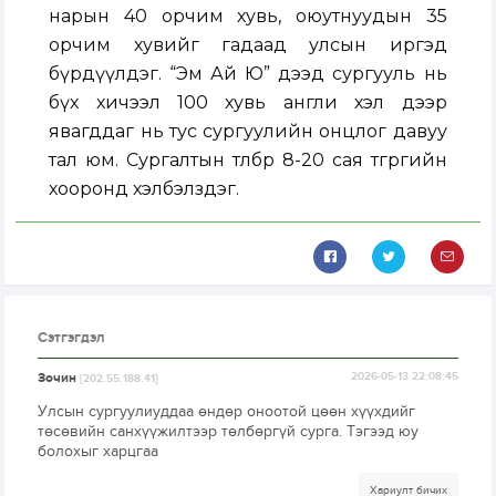
нарын 40 орчим хувь, оюутнуудын 35
орчим хувийг гадаад улсын иргэд
бүрдүүлдэг. “Эм Ай Ю” дээд сургууль нь
бүх хичээл 100 хувь англи хэл дээр
явагддаг нь тус сургуулийн онцлог давуу
тал юм. Сургалтын төлбөр 8-20 сая төгрөгийн
хооронд хэлбэлздэг.
Сэтгэгдэл
Зочин
2026-05-13 22:08:45
[202.55.188.41]
Улсын сургуулиуддаа өндөр оноотой цөөн хүүхдийг
төсөвийн санхүүжилтээр төлбөргүй сурга. Тэгээд юу
болохыг харцгаа
Хариулт бичих