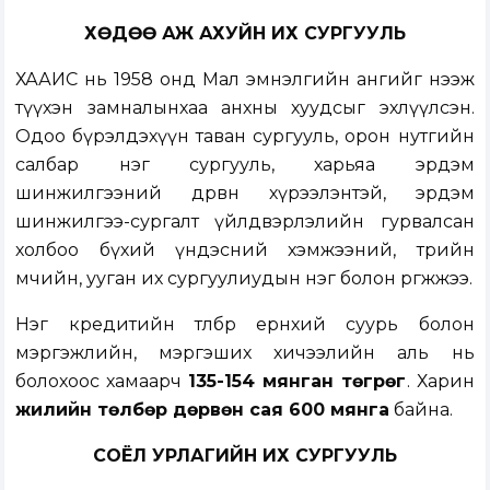
ХӨДӨӨ АЖ АХУЙН ИХ СУРГУУЛЬ
ХААИС нь 1958 онд Мал эмнэлгийн ангийг нээж
түүхэн замналынхаа анхны хуудсыг эхлүүлсэн.
Одоо бүрэлдэхүүн таван сургууль, орон нутгийн
салбар нэг сургууль, харьяа эрдэм
шинжилгээний дөрвөн хүрээлэнтэй, эрдэм
шинжилгээ-сургалт үйлдвэрлэлийн гурвалсан
холбоо бүхий үндэсний хэмжээний, төрийн
өмчийн, ууган их сургуулиудын нэг болон өргөжжээ.
Нэг кредитийн төлбөр ерөнхий суурь болон
мэргэжлийн, мэргэших хичээлийн аль нь
болохоос хамаарч
135-154 мянган төгрөг
. Харин
жилийн төлбөр дөрвөн сая 600 мянга
байна.
СОЁЛ УРЛАГИЙН ИХ СУРГУУЛЬ