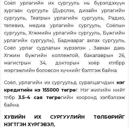
Соёл урлагийн их сургууль нь бүрэлдэхүүн
зургаан сургууль (Дүрслэх, дизайн урлагийн
сургууль, Театрын урлагийн сургууль, Радио,
телевиз, медиа урлагийн сургууль, Соёлын
сургууль, Хөгжмийн урлагийн сургууль, Бүжгийн
урлагийн сургууль), Бадмаараг ахлах сургууль,
Соёл урлаг судлалын хүрээлэн , Завхан дахь
Хөгжим бүжгийн коллежтой, бакалаврын 26,
магистрын 34, докторын хоёр хөтөлбөрөөр
мэргэжлийн боловсон хүчнийг бэлтгэж байна.
Соёл, урлагийн их сургуульд суралцагчдын
нэг
кредитийн үнэ 155000 төгрө
г. Нэг жилийн нийт
төлбөр
3.5-4 сая төгрө
гийн хооронд хэлбэлзэж
байна.
ХУВИЙН ИХ СУРГУУЛИЙН ТӨЛБӨРИЙГ
НЭГТГЭН ХҮРГЭВЭЛ,