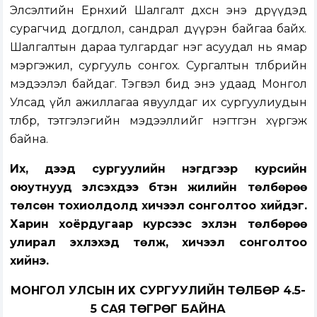
Элсэлтийн Ерөнхий Шалгалт дөхсөн энэ өдрүүдэд
сурагчид догдлол, сандрал дүүрэн байгаа байх.
Шалгалтын дараа тулгардаг нэг асуудал нь ямар
мэргэжил, сургууль сонгох. Сургалтын төлбөрийн
мэдээлэл байдаг. Тэгвэл бид энэ удаад Монгол
Улсад үйл ажиллагаа явуулдаг их сургуулиудын
төлбөр, тэтгэлэгийн мэдээллийг нэгтгэн хүргэж
байна.
Их, дээд сургуулийн нэгдүгээр курсийн
оюутнууд элсэхдээ бүтэн жилийн төлбөрөө
төлсөн тохиолдолд хичээл сонголтоо хийдэг.
Харин хоёрдугаар курсээс эхлэн төлбөрөө
улирал эхлэхэд төлж, хичээл сонголтоо
хийнэ.
МОНГОЛ УЛСЫН ИХ СУРГУУЛИЙН ТӨЛБӨР 4.5-
5 САЯ ТӨГРӨГ БАЙНА