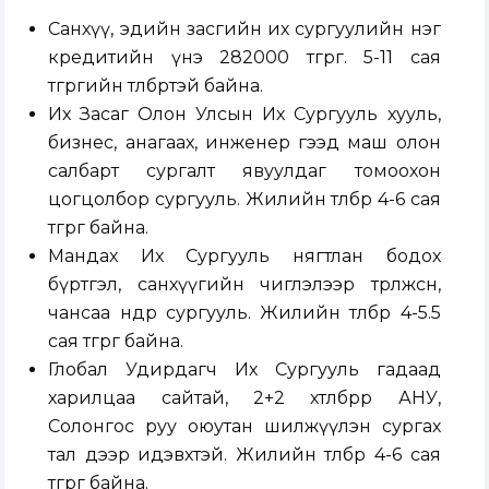
Санхүү, эдийн засгийн их сургуулийн нэг
кредитийн үнэ 282000 төгрөг. 5-11 сая
төгрөгийн төлбөртэй байна.
Их Засаг Олон Улсын Их Сургууль хууль,
бизнес, анагаах, инженер гээд маш олон
салбарт сургалт явуулдаг томоохон
цогцолбор сургууль. Жилийн төлбөр 4-6 сая
төгрөг байна.
Мандах Их Сургууль нягтлан бодох
бүртгэл, санхүүгийн чиглэлээр төрөлжсөн,
чансаа өндөр сургууль. Жилийн төлбөр 4-5.5
сая төгрөг байна.
Глобал Удирдагч Их Сургууль гадаад
харилцаа сайтай, 2+2 хөтөлбөрөөр АНУ,
Солонгос руу оюутан шилжүүлэн сургах
тал дээр идэвхтэй. Жилийн төлбөр 4-6 сая
төгрөг байна.