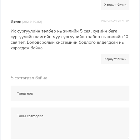
Хариулт бичих
Иргэн
2026-05-11 23:15:01
[202.9.40.82]
Их сургуулийн төлбөр нь жилийн 5 сая, хувийн бага
сургуулийн хамгийн муу сургуулийн төлбөр нь жилийн 10
сая.төг. Боловсролын системийн бодлого алдөгдсан нь
харагдаж байна.
Хариулт бичих
5
сэтгэгдэл байна