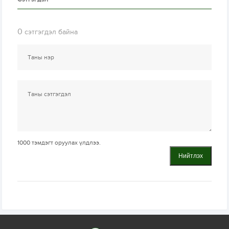
0
сэтгэгдэл байна
1000
тэмдэгт оруулах үлдлээ.
Нийтлэх