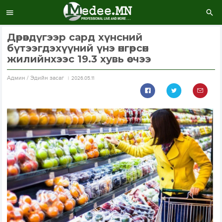
Дөрөвдүгээр сард хүнсний
бүтээгдэхүүний үнэ өнгөрсөн
жилийнхээс 19.3 хувь өсчээ
Aдмин / Эдийн засаг
2026.05.11