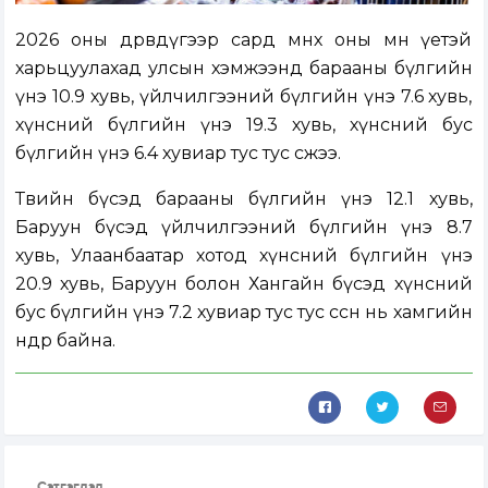
2026 оны дөрөвдүгээр сард өмнөх оны мөн үетэй
харьцуулахад улсын хэмжээнд барааны бүлгийн
үнэ 10.9 хувь, үйлчилгээний бүлгийн үнэ 7.6 хувь,
хүнсний бүлгийн үнэ 19.3 хувь, хүнсний бус
бүлгийн үнэ 6.4 хувиар тус тус өсжээ.
Төвийн бүсэд барааны бүлгийн үнэ 12.1 хувь,
Баруун бүсэд үйлчилгээний бүлгийн үнэ 8.7
хувь, Улаанбаатар хотод хүнсний бүлгийн үнэ
20.9 хувь, Баруун болон Хангайн бүсэд хүнсний
бус бүлгийн үнэ 7.2 хувиар тус тус өссөн нь хамгийн
өндөр байна.
Сэтгэгдэл