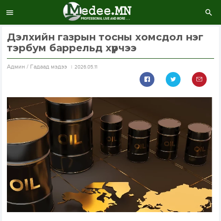
Дэлхийн газрын тосны хомсдол нэг
тэрбум баррельд хүрчээ
Aдмин / Гадаад мэдээ
2026.05.11