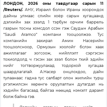
ЛОНДОН, 2026 оны тавдугаар сарын 11
/Reuters/.
АНУ, Израил болон Ираны хоорондох
дайны улмаас сүүлийн хоёр сарын хугацаанд
дэлхийн зах зээлд 1 тэрбум орчим баррель
газрын тосны хомсдол үүссэн гэж Саудын Арабын
"Saudi Aramco" компани тооцоолжээ. Тус
компанийн захирал Амин Насерийн
тооцоолсноор, Ормузын хоолойг бүслэн хаах
ажиллагааг зогсоож, нийлүүлэлт сэргэсэн
тохиолдолд ч гэсэн зах зээл болон түүхий эдийн
үнийг тогтворжуулахад тодорхой хугацаа
шаардлагатай. А.Насер онцлохдоо, дайн
тулаанаас гадна тус салбарт олон жилийн турш
үргэлжилсэн хөрөнгө оруулалтын дутагдал нь
хэдийн багасаад байгаа нөөцөд нэмэлт дарамт
болж байна гэв.