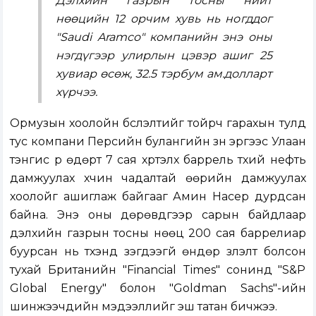
Дэлхийн газрын тосны нийт
нөөцийн 12 орчим хувь нь ногддог
"Saudi Aramco" компанийн энэ оны
нэгдүгээр улирлын цэвэр ашиг 25
хувиар өсөж, 32.5 тэрбум ам.долларт
хүрчээ.
Ормузын хоолойн бүслэлтийг тойрч гарахын тулд
тус компани Персийн булангийн зүүн эргээс Улаан
тэнгис рүү өдөрт 7 сая хүртэлх баррель түүхий нефть
дамжуулах хүчин чадалтай өөрийн дамжуулах
хоолойг ашиглаж байгааг Амин Насер дурдсан
байна. Энэ оны дөрөвдүгээр сарын байдлаар
дэлхийн газрын тосны нөөц 200 сая баррелиар
буурсан нь түүхэнд үзэгдээгүй өндөр үзүүлэлт болсон
тухай Британийн "Financial Times" сонинд "S&P
Global Energy" болон "Goldman Sachs"-ийн
шинжээчдийн мэдээллийг эш татан бичжээ.