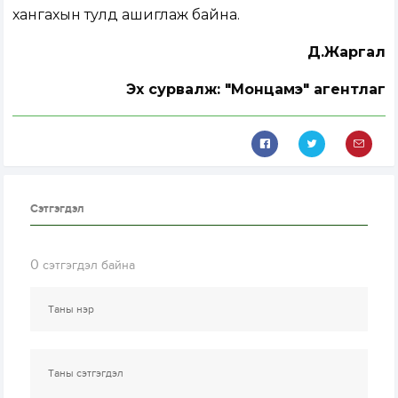
хангахын тулд ашиглаж байна.
Д.Жаргал
Эх сурвалж: "Монцамэ" агентлаг
Сэтгэгдэл
0
сэтгэгдэл байна