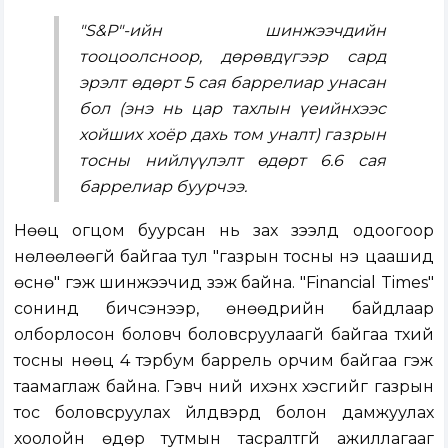
"S&P"-ийн шинжээчдийн
тооцоолсноор, дөрөвдүгээр сард
эрэлт өдөрт 5 сая баррелиар унасан
бол (энэ нь цар тахлын үеийнхээс
хойших хоёр дахь том уналт) газрын
тосны нийлүүлэлт өдөрт 6.6 сая
баррелиар буурчээ.
Нөөц огцом буурсан нь зах зээлд одоогоор
нөлөөлөөгүй байгаа тул "газрын тосны үнэ цаашид
өснө" гэж шинжээчид үзэж байна. "Financial Times"
сонинд бичсэнээр, өнөөдрийн байдлаар
олборлосон боловч боловсруулаагүй байгаа түүхий
тосны нөөц 4 тэрбум баррель орчим байгаа гэж
таамаглаж байна. Гэвч үүний ихэнх хэсгийг газрын
тос боловсруулах үйлдвэрүүд болон дамжуулах
хоолойн өдөр тутмын тасралтгүй ажиллагааг