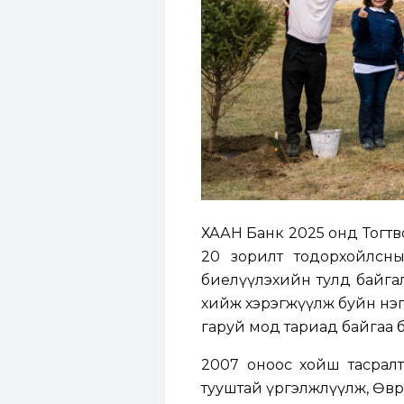
ХААН Банк 2025 онд Тогтво
20 зорилт тодорхойлсн
биелүүлэхийн тулд байга
хийж хэрэгжүүлж буйн нэг жи
гаруй мод тариад байгаа б
2007 оноос хойш тасралт
тууштай үргэлжлүүлж, Өвөр