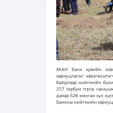
ХААН Банк хувийн хэв
хариуцлагыг хэрэгжүүлэг
байдлаар нийгмийн бүхий л 
27,7 тэрбум төгрөгөөр са
даяар 528 мянган хүн хүрт
Банкны нийгмийн хариуцл