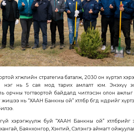
ртой хөгжлийн стратегиа баталж, 2030 он хүртэл хэр
ы нэг нь 5 сая мод тарих амлалт юм. Энэхүү з
ль орчны тогтвортой байдалд чиглэсэн олон ажлыг
шээ нь “ХААН Банкны ой” хөтөлбөр бөгөөд өнөөдрийг хүртэ
илээ.
гүй хэрэгжүүлж буй “ХААН Банкны ой” хөтөлбөрийг
хангай, Баянхонгор, Хэнтий, Сэлэнгэ аймагт ойжуулалт