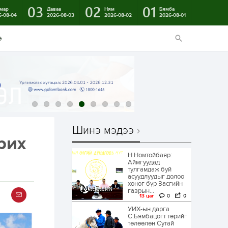
03
02
01
мар
Даваа
Ням
Бямба
6-08-04
2026-08-03
2026-08-02
2026-08-01
э
Шинэ мэдээ
рих
Н.Номтойбаяр:
Аймгуудад
тулгамдаж буй
асуудлуудыг долоо
хоног бүр Засгийн
газрын...
13 цаг
0
0
УИХ-ын дарга
С.Бямбацогт төрийг
төлөөлөн Сутай