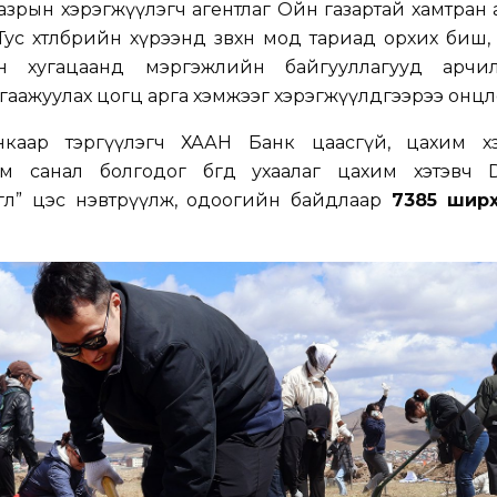
азрын хэрэгжүүлэгч агентлаг Ойн газартай хамтран
ус хөтөлбөрийн хүрээнд зөвхөн мод тариад орхих биш,
 хугацаанд мэргэжлийн байгууллагууд арчилж
лгаажуулах цогц арга хэмжээг хэрэгжүүлдгээрээ онцл
нкаар тэргүүлэгч ХААН Банк цаасгүй, цахим хэ
ам санал болгодог бөгөөд ухаалаг цахим хэтэвч D
гөл” цэс нэвтрүүлж, одоогийн байдлаар
7385 шир