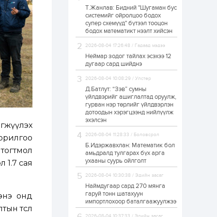
Т.Жанлав: Бидний "Шугаман бус
ЗГ: Автобензин,
системийг ойролцоо бодох
дизель түлшний
супер схемүүд" бүтээл тооцон
онцгой албан
татварыг тэглэлээ
бодох математикт нээлт хийсэн
2026-08-04 17:26:48 / Гадаад мэдээ
1 өдөр
2
0
Неймар зодог тайлах эсэхээ 12
З.Мэндсайхан:
дугаар сард шийднэ
Хүнсний нөөцийг
бэлтгэх агуулах,
2026-08-04 10:08:29 / Улстөр
зоорь бэлтгэх ААН-
үүдэд хөнгөлөлттэй
Д.Батлут: “Зэв” сумны
зээл олгоно
үйлдвэрийг ашиглалтад оруулж,
1 өдөр
1
0
гурван нэр төрлийг үйлдвэрлэн
дотоодын хэрэгцээнд нийлүүлж
Европ дахь
монголчуудын
эхэлсэн
эгжүүлэх
соёлын наадам
боллоо
2026-08-04 11:28:33 / Боловсрол
орилгоо
Б.Идэржавхлан: Математик бол
 тогтмол
1 өдөр
2
0
амьдралд тулгарах бүх арга
ухааны суурь ойлголт
л 1.7 сая
Өнгөрсөн сард
1,439.2 кг үнэт
2026-08-04 10:30:38 / Эдийн засаг
металл худалдан
авчээ
Наймдугаар сард 270 мянга
гаруй тонн шатахуун
 энэ онд
импортлохоор баталгаажуулжээ
1 өдөр
0
0
ын төсөл
Б.Найдалаа: Энэ
2026-08-04 10:37:33 / Эдийн засаг