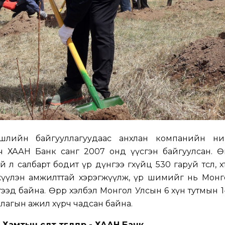
шлийн байгууллагуудаас анхлан компанийн н
ч ХААН Банк санг 2007 онд үүсгэн байгуулсан. Өн
салбарт бодит үр дүнгээ өгөхүйц 530 гаруй төсөл, хөт
нхүүжүүлэн амжилттай хэрэгжүүлж, үр шимийг нь Мон
ээд байна. Өөрөөр хэлбэл Монгол Улсын 6 хүн тутмын 
агын ажил хүрч чадсан байна.
Хамтын өсөлт төгөлдөр - ХААН Банк