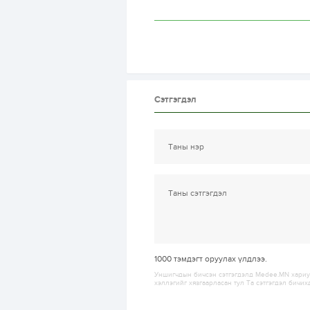
Сэтгэгдэл
1000
тэмдэгт оруулах үлдлээ.
Уншигчдын бичсэн сэтгэгдэлд Medee.MN хариуц
хэллэгийг хязгаарласан тул Та сэтгэгдэл бичих