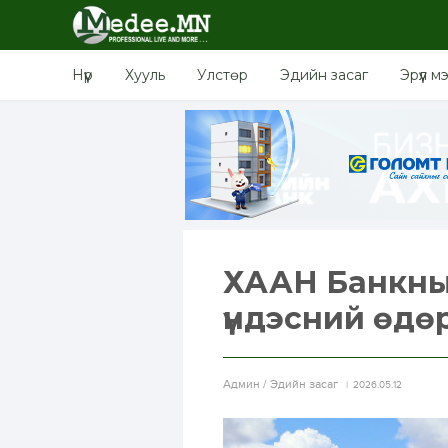
Нүүр
Хууль
Улстөр
Эдийн засаг
Эрүүл м
ХААН Банкны 
үндэсний өдө
Aдмин / Эдийн засаг
2026.05.12