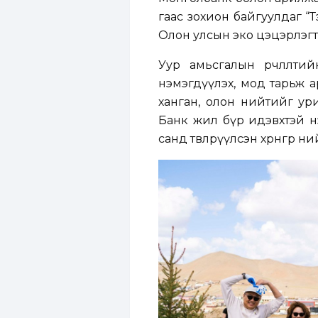
гаас зохион байгуулдаг “Т
Олон улсын эко цэцэрлэгт 
Уур амьсгалын өөрчлөлти
нэмэгдүүлэх, мод тарьж 
ханган, олон нийтийг ури
Банк жил бүр идэвхтэй нэг
санд төвлөрүүлсэн хөрөнгөөр