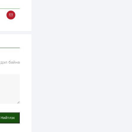
зохицуулалт хийнэ
2 өдөр
0
0
Б.Идэржавхлан:
Математик бол
амьдралд тулгарах
бүх арга ухааны
суурь ойлголт
2 өдөр
1
0
Бэлчээрийн 55 хувьд
ургамлын ургалт
сайн байна
гдэл байна
2 өдөр
0
0
Наймдугаар сард
олгох нийгмийн
халамжийн тэтгэвэр,
тэтгэмж, хөнгөлөлт,
тусламжийн хуваарь
2 өдөр
0
0
Наймдугаар сард
270 мянга гаруй
Нийтлэх
тонн шатахуун
импортлохоор
баталгаажуулжээ