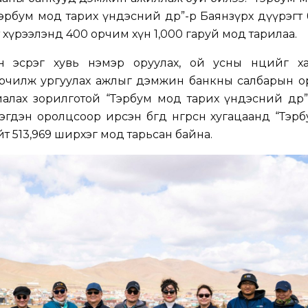
эрбум мод тарих үндэсний өдөр”-өөр Баянзүрх дүүрэгт
хүрээлэнд 400 орчим хүн 1,000 гаруй мод тарилаа.
йн эсрэг хувь нэмэр оруулах, ой усны нөөцийг ха
арчилж ургуулах ажлыг дэмжин банкны салбарын о
алах зорилготой “Тэрбум мод тарих үндэсний өдөр
дэн оролцсоор ирсэн бөгөөд өнгөрсөн хугацаанд “Тэр
 нийт 513,969 ширхэг мод тарьсан байна.