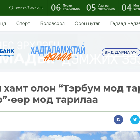
06
05
04
Пүрэв
Лхагва
Мяг
өмнөх 7 хоногт:
2026-08-06
2026-08-05
202
энд
Спорт
Боловсрол
Орон нутаг
Гадаад мэдэ
хамт олон “Тэрбум мод та
р”-өөр мод тарилаа