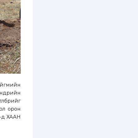
хэрэгжилт,
амлалтаас илүү
бодит үр дүн чухал
2 өдөр
0
0
Неймар зодог тайлах
эсэхээ 12 дугаар сард
шийднэ
2 өдөр
0
3
Нийслэлийн 30
дугаар сургуулийг 10
дугаар сарын 1-нд
ашиглалтад оруулна
2 өдөр
0
0
ийгмийн
Морингийн давааны
өөдрийн
замаас “Барилгын
хатуу хог хаягдал
өлбөрийг
дахин боловсруулах
үйлдвэр” хүртэлх 1.5...
гол орон
2 өдөр
0
0
1-д ХААН
COP17 хурлын үеэр 5
дүүргийн 73
цэцэрлэг, 60
сургуульд