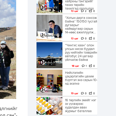
хайрхны тэнгэрийг
тахих төрийн
тахилгад оролцлоо
13 цаг
2
0
“Хотын дарга сонсож
байна” 150150 тусгай
дугаарыг
наймдугаар сарын
14-нөөс ажиллуулж...
13 цаг
0
0
“Чингис хаан” олон
улсын нисэх буудал
руу нийтийн тээврийн
автобус 24 цагаар
үйлчилж байна
18 цаг
1
0
Нийслэлийн
цэцэрлэгийн цахим
бүртгэл энэ сарын 10-
нд эхэлнэ
19 цаг
0
0
16 төрлийн эмийг нэг
эх үүсвэрээс
худалдан авах
гөөнийг
журмыг баталлаа
од сан”-