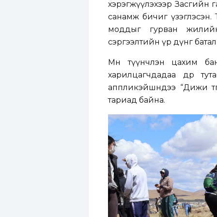
хэрэгжүүлэхээр Засгийн г
санамж бичиг үзэглэсэн. Т
моддыг гурван жилийн
сэргээлтийн үр дүнг бата
Мөн түүнчлэн цахим ба
харилцагчдадаа өдөр тут
аппликэйшндээ “Дижи тө
тариад байна.