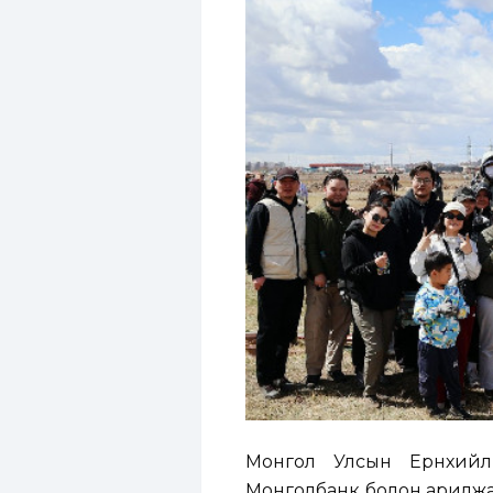
Монгол Улсын Ерөнхийлө
Монголбанк болон арилжа