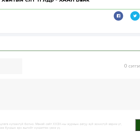
0
сэтгэ
лага хүлээхгүй болно. Манай сайт ХХЗХ-ны журмын дагуу зүй зохисгүй зарим үг,
дээ бусдын эрх ашгийг хүндэтгэн үзнэ үү.