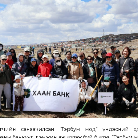
гчийн санаачилсан “Тэрбум мод” үндэсний хөдөл
аны банкууд дэмжин ажиллаж буй билээ. “Тэрбум м