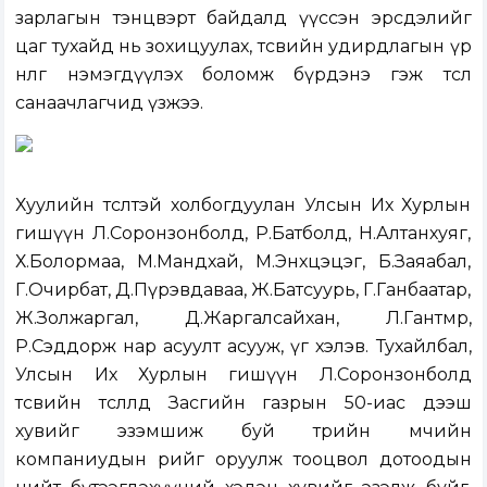
зарлагын тэнцвэрт байдалд үүссэн эрсдэлийг
цаг тухайд нь зохицуулах, төсвийн удирдлагын үр
нөлөөг нэмэгдүүлэх боломж бүрдэнэ гэж төсөл
санаачлагчид үзжээ.
Хуулийн төсөлтэй холбогдуулан Улсын Их Хурлын
гишүүн Л.Соронзонболд, Р.Батболд, Н.Алтанхуяг,
Х.Болормаа, М.Мандхай, М.Энхцэцэг, Б.Заяабал,
Г.Очирбат, Д.Пүрэвдаваа, Ж.Батсуурь, Г.Ганбаатар,
Ж.Золжаргал, Д.Жаргалсайхан, Л.Гантөмөр,
Р.Сэддорж нар асуулт асууж, үг хэлэв. Тухайлбал,
Улсын Их Хурлын гишүүн Л.Соронзонболд
төсвийн төсөөлөлд Засгийн газрын 50-иас дээш
хувийг эзэмшиж буй төрийн өмчийн
компаниудын өрийг оруулж тооцвол дотоодын