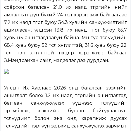
соёрхон баталсан 21.0 их наяд төгрөгийн нийт
амлалтын дүн бүхий 74 төсөл хэрэгжиж байгаагаас
7.2 их наяд төгрөг буюу 34.3 хувийн санхүүжилтийг
ашигласан, үлдсэн 13.8 их наяд төгрөг буюу 65.7
хувь нь ашиглагдаагүй байна. Мөн тус төслүүдийн
68.4 хувь буюу 52 төсөл хөнгөлөлттэй, 31.6 хувь буюу 22
төсөл нэн хөнгөлөлттэй нөхцөлөөр хэрэгжиж байгааг
З.Мэндсайхан сайд мэдээлэлдээ дурдсан.
Улсын Их Хурлаас 2026 онд баталсан зээлийн
ашиглалт болох 1.2 их наяд төгрөгийн ашиглалтад
багтаан санхүүжүүлэх үүднээс төслүүдийг
эрэмбэлж, хөгжлийн бүтээн байгуулалтын
төслүүдийг болон энэ онд хэрэгжиж дуусах
төслүүдийг тэргүүн ээлжид санхүүжүүлэх зарчмыг