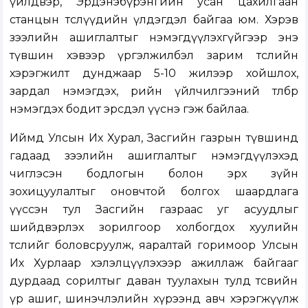
үйлдвэр, Эрдэнэбүрэнгийн усан цахилгаан
станцын төслүүдийн үлдэгдэл байгаа юм. Хэрэв
зээлийн ашиглалтыг нэмэгдүүлэхгүйгээр энэ
түвшин хэвээр үргэлжилбэл зарим төслийн
хэрэгжилт дунджаар 5-10 жилээр хойшлох,
зардал нэмэгдэх, өрийн үйлчилгээний төлбөр
нэмэгдэх бодит эрсдэл үүснэ гэж байлаа.
Иймд Улсын Их Хурал, Засгийн газрын түвшинд
гадаад зээлийн ашиглалтыг нэмэгдүүлэхэд
чиглэсэн бодлогын болон эрх зүйн
зохицуулалтыг оновчтой болгох шаардлага
үүссэн тул Засгийн газраас уг асуудлыг
шийдвэрлэх зорилгоор холбогдох хуулийн
төслийг боловсруулж, яаралтай горимоор Улсын
Их Хурлаар хэлэлцүүлэхээр ажиллаж байгааг
дурдаад сорилтыг даван туулахын тулд төсвийн
үр ашиг, шинэчлэлийн хүрээнд авч хэрэгжүүлж