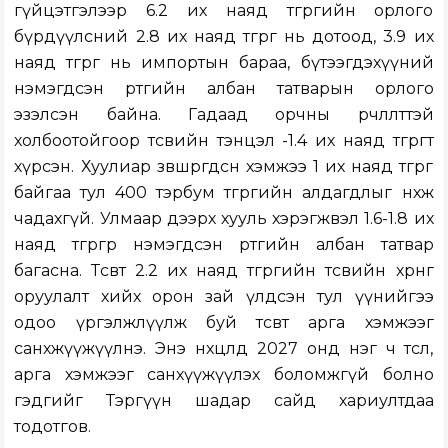
гүйцэтгэлээр 6.2 их наяд төгрөгийн орлого
бүрдүүлсний 2.8 их наяд төгрөг нь дотоод, 3.9 их
наяд төгрөг нь импортын бараа, бүтээгдэхүүний
нэмэгдсэн өртгийн албан татварын орлого
эзэлсэн байна. Гадаад орчны өөрчлөлттэй
холбоотойгоор төсвийн тэнцэл -1.4 их наяд төгрөгт
хүрсэн. Хуулиар зөвшөөрөгдсөн хэмжээ 1 их наяд төгрөг
байгаа тул 400 тэрбум төгрөгийн алдагдлыг нөхөж
чадахгүй. Улмаар дээрх хууль хэрэгжвэл 1.6-1.8 их
наяд төгрөгөөр нэмэгдсэн өртгийн албан татвар
багасна. Төсөвт 2.2 их наяд төгрөгийн төсвийн хөрөнгө
оруулалт хийх орон зай үлдсэн тул үүнийгээ
одоо үргэлжлүүлж буй төсөвт арга хэмжээг
санхжүүжүүлнэ. Энэ нөхцөлд 2027 онд нэг ч төсөл,
арга хэмжээг санхүүжүүлэх боломжгүй болно
гэдгийг Тэргүүн шадар сайд хариултдаа
тодотгов.