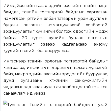
Иймд Засгийн газар эдийн засгийн өнөөгийн нөхцөл
байдал, төсвийн тогтвортой байдлыг харгалзан
нэмэгдсэн өртгийн албан татварын урамшууллын
буцаан олголтыг нэмэгдүүлэхтэй холбоотой
зохицуулалтыг хүчингүй болгож, одоогийн мөрдөж
байгаа 20 хүртэл хувийн буцаан олголтын
зохицуулалтыг хэвээр хадгалахаар энэхүү
хуулийн төслийг боловсруулжээ.
Ингэснээр төсвийн орлогын тогтвортой байдлыг
хамгаалах, инфляцын дарамтыг нэмэгдүүлэхгүй
байх, макро эдийн засгийн эрсдэлийг бууруулах,
дунд хугацааны хөгжлийн санхүүжилтийн
чадавхыг хадгалах чухал ач холбогдолтой гэж төсөл
санаачлагчид үзжээ.
Түүнчлэн Төсвийн тогтвортой байдлын тухай