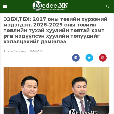
ЭЗБХ,ТБХ: 2027 оны төсвийн хүрээний
мэдэгдэл, 2028-2029 оны төсвийн
төсөөллийн тухай хуулийн төсөлтэй хамт
өргөн мэдүүлсэн хуулийн төслүүдийг
хэлэлцэхийг дэмжлээ
Aдмин / Улстөр
2026.05.12