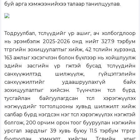
буй арга хэмжээнийхээ талаар танилцуулав.
Тодруулбал, төслүүдийг үр ашиг, ач холбогдлоор
нь эрэмбэлж 2025-2026 онд нийт 327.9 тэрбум
төгрөгийн зохицуулалтыг хийж, 42 төслийн хүрээнд
163 ажлыг хэсэгчлэн болон бүхлээр нь хойшлуулж
эдийн засгийн үр өгөөжтэй бусад төслүүдийн
санхүүжилтэд шилжүүлж, гүйцэтгэлийн
санхүүжилтийг удаашруулахгүй байх
зохицуулалтыг хийсэн. Түүнчлэн төсөл бүрд
тусгайлан байгуулагдсан төсөл хэрэгжүүлэх
нэгжүүдийг тогтолцооны хувьд шилжилт хийж
салбар бүрд нэгдсэн нэг төсөл хэрэгжүүлэх нэгжтэй
болгож, 200 орчим орон тоог бууруулан нэгжийн
урсгал зардлыг 39 хувь буюу 11.5 тэрбум төгрөгөөр
бууруулан хэмнэлт хийсэн. Төсвийн хөрөнгө