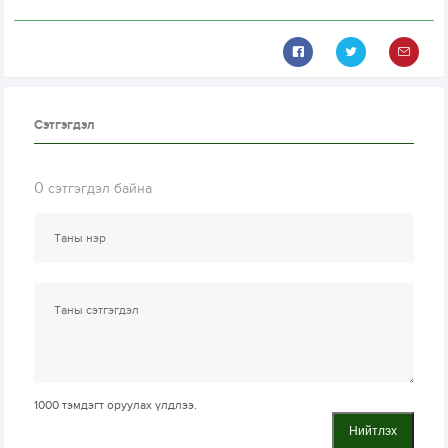
Сэтгэгдэл
0
сэтгэгдэл байна
1000
тэмдэгт оруулах үлдлээ.
Нийтлэх