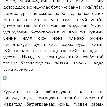
ногоо, улаанбуудайн нөлөөлөл их байгаа. Гэвч
дотооддоо зохицуулах боломж байна. Тухайлбал,
бордоо, ургамал хамгаалах бодис, шатлах тослох
материалыг бид өвөл үнэ нэмэгдээгүй үеийн
үнээр хангалт хийж тариалалт явуулсан. Гэхдээ
уул уурхайн бүтээгдэхүүнд 20 доошгүй хувийн
үнийн нөлөөлөл орж ирнэ, улмаар эмийн
бүтээгдэхүүн, бусад хүнс, бараа бусад хүчин
зүйлээс хамаарч төсөвт тодотгол хийх шаардлага
үүссэн. Иймд уг зохицуулалттай холбоотой
төслийг боловсруулсан хэмээн Тэргүүн шадар
сайд хариулав.
Хуулийн төсөлтэй холбогдуулан санал хэлсэн
гишүүд дунд хугацааны төсвийн хүрээний
мэдэгдэл батлагдсанаас хойш гурван сарын