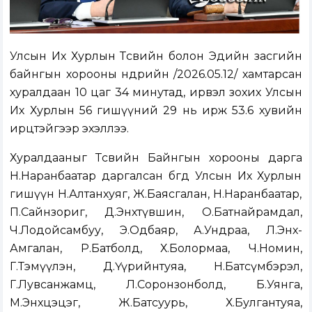
Улсын Их Хурлын Төсвийн болон Эдийн засгийн
байнгын хорооны өнөөдрийн /2026.05.12/ хамтарсан
хуралдаан 10 цаг 34 минутад, ирвэл зохих Улсын
Их Хурлын 56 гишүүний 29 нь ирж 53.6 хувийн
ирцтэйгээр эхэллээ.
Хуралдааныг Төсвийн Байнгын хорооны дарга
Н.Наранбаатар даргалсан бөгөөд Улсын Их Хурлын
гишүүн Н.Алтанхуяг, Ж.Баясгалан, Н.Наранбаатар,
П.Сайнзориг, Д.Энхтүвшин, О.Батнайрамдал,
Ч.Лодойсамбуу, Э.Одбаяр, А.Ундраа, Л.Энх-
Амгалан, Р.Батболд, Х.Болормаа, Ч.Номин,
Г.Тэмүүлэн, Д.Үүрийнтуяа, Н.Батсүмбэрэл,
Г.Лувсанжамц, Л.Соронзонболд, Б.Уянга,
М.Энхцэцэг, Ж.Батсуурь, Х.Булгантуяа,