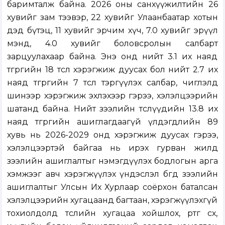
баримталж байна. 2026 оны санхүүжилтийн 26
хувийг зам тээвэр, 22 хувийг Улаанбаатар хотын
дэд бүтэц, 11 хувийг эрчим хүч, 7.0 хувийг эрүүл
мэнд, 4.0 хувийг боловсролын салбарт
зарцуулахаар байна. Энэ онд нийт 3.1 их наяд
төгрөгийн 18 төсөл хэрэгжиж дуусах бол нийт 2.7 их
наяд төгрөгийн 7 төсөл тэргүүлэх салбар, чиглэлд
шинээр хэрэгжиж эхлэхээр гэрээ, хэлэлцээрийн
шатанд байна. Нийт зээлийн төслүүдийн 13.8 их
наяд төгрөгийн ашиглагдаагүй үлдэгдлийн 89
хувь нь 2026-2029 онд хэрэгжиж дуусах гэрээ,
хэлэлцээртэй байгаа нь ирэх гурван жилд
зээлийн ашиглалтыг нэмэгдүүлэх бодлогын арга
хэмжээг авч хэрэгжүүлэх үндэслэл бөгөөд зээлийн
ашиглалтыг Улсын Их Хурлаар соёрхон баталсан
хэлэлцээрийн хугацаанд багтаан, хэрэгжүүлэхгүй
тохиолдолд төслийн хугацаа хойшлох, өртөг өсөх,