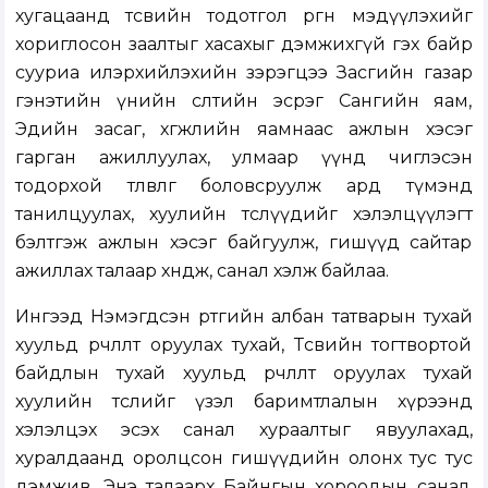
хугацаанд төсвийн тодотгол өргөн мэдүүлэхийг
хориглосон заалтыг хасахыг дэмжихгүй гэх байр
сууриа илэрхийлэхийн зэрэгцээ Засгийн газар
гэнэтийн үнийн өсөлтийн эсрэг Сангийн яам,
Эдийн засаг, хөгжлийн яамнаас ажлын хэсэг
гарган ажиллуулах, улмаар үүнд чиглэсэн
тодорхой төлөвлөгөө боловсруулж ард түмэнд
танилцуулах, хуулийн төслүүдийг хэлэлцүүлэгт
бэлтгэж ажлын хэсэг байгуулж, гишүүд сайтар
ажиллах талаар хөндөж, санал хэлж байлаа.
Ингээд Нэмэгдсэн өртгийн албан татварын тухай
хуульд өөрчлөлт оруулах тухай, Төсвийн тогтвортой
байдлын тухай хуульд өөрчлөлт оруулах тухай
хуулийн төслийг үзэл баримтлалын хүрээнд
хэлэлцэх эсэх санал хураалтыг явуулахад,
хуралдаанд оролцсон гишүүдийн олонх тус тус
дэмжив. Энэ талаарх Байнгын хороодын санал,