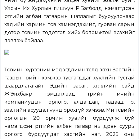
нийт бүтээгдэхүүний хэдэн хувийг эзэлж буйг,
Улсын Их Хурлын гишүүн Р.Батболд нэмэгтдсэн
өртгийн албан татварын шатлалыг бууруулснаар
хэдийн хэрийн төсөв хэмнэгдэхийг, гурван сарын
дотор төсвийн тодотгол хийх боломжтой эсэхийг
лавлаж байлаа.
Төсвийн хүрээний мэдэгдлийн төсөлд зөвхөн Засгийн
газрын өрийн хэмжээ тусгагддаг хуулийн тусгай
шаардлагатайг Эдийн засаг, хөгжлийн сайд
Ж.Энхбаяр тэмдэглээд төрийн өмчийн
компаниудын орлого, алдагдал, гадаад өр,
зээлийн асуудал үүнд орохгүй хэмээв. Мөн төсвийн
орлогын 20 орчим хувийг бүрдүүлж буй
нэмэгдсэн өртгийн албан татвар нь дөрвөн суурь
орлого бүрдүүлдэг хэсгийн нэг. 2025 оны