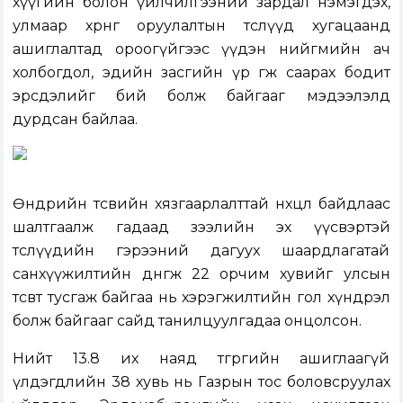
хүүгийн болон үйлчилгээний зардал нэмэгдэх,
улмаар хөрөнгө оруулалтын төслүүд хугацаанд
ашиглалтад ороогүйгээс үүдэн нийгмийн ач
холбогдол, эдийн засгийн үр өгөөж саарах бодит
эрсдэлийг бий болж байгааг мэдээлэлд
дурдсан байлаа.
Өнөөдрийн төсвийн хязгаарлалттай нөхцөл байдлаас
шалтгаалж гадаад зээлийн эх үүсвэртэй
төслүүдийн гэрээний дагуух шаардлагатай
санхүүжилтийн дөнгөж 22 орчим хувийг улсын
төсөвт тусгаж байгаа нь хэрэгжилтийн гол хүндрэл
болж байгааг сайд танилцуулгадаа онцолсон.
Нийт 13.8 их наяд төгрөгийн ашиглаагүй
үлдэгдлийн 38 хувь нь Газрын тос боловсруулах