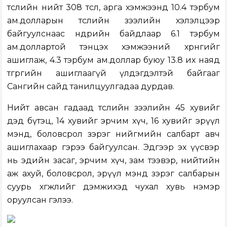
төслийн нийт 308 төсөл, арга хэмжээнд 10.4 тэрбум
ам.долларын төслийн зээлийн хэлэлцээр
байгуулснаас өнөөдрийн байдлаар 6.1 тэрбум
ам.доллартой тэнцэх хэмжээний хөрөнгийг
ашиглаж, 4.3 тэрбум ам.доллар буюу 13.8 их наяд
төгрөгийн ашиглаагүй үлдэгдэлтэй байгааг
Сангийн сайд танилцуулгадаа дурдав.
Нийт авсан гадаад төслийн зээлийн 45 хувийг
дэд бүтэц, 14 хувийг эрчим хүч, 16 хувийг эрүүл
мэнд, боловсрол зэрэг нийгмийн салбарт авч
ашиглахаар гэрээ байгуулсан. Эдгээр эх үүсвэр
нь эдийн засаг, эрчим хүч, зам тээвэр, нийтийн
аж ахуй, боловсрол, эрүүл мэнд зэрэг салбарын
суурь хөгжлийг дэмжихэд чухал хувь нэмэр
оруулсан гэлээ.