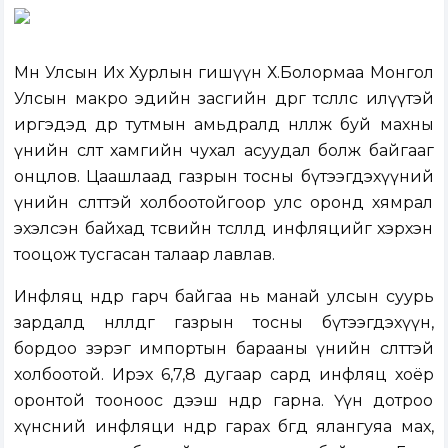
Мөн Улсын Их Хурлын гишүүн Х.Болормаа Монгол
Улсын макро эдийн засгийн өөдрөг төсөөллөөс илүүтэй
иргэдэд өдөр тутмын амьдралд нөлөөлж буй махны
үнийн өсөлт хамгийн чухал асуудал болж байгааг
онцлов. Цаашлаад газрын тосны бүтээгдэхүүний
үнийн өсөлттэй холбоотойгоор улс оронд хямрал
эхэлсэн байхад төсвийн төсөөлөлд инфляцийг хэрхэн
тооцож тусгасан талаар лавлав.
Инфляц өндөр гарч байгаа нь манай улсын суурь
зардалд нөлөөлдөг газрын тосны бүтээгдэхүүн,
бордоо зэрэг импортын барааны үнийн өсөлттэй
холбоотой. Ирэх 6,7,8 дугаар сард инфляц хоёр
оронтой тооноос дээш өндөр гарна. Үүн дотроо
хүнсний инфляци өндөр гарах бөгөөд ялангуяа мах,