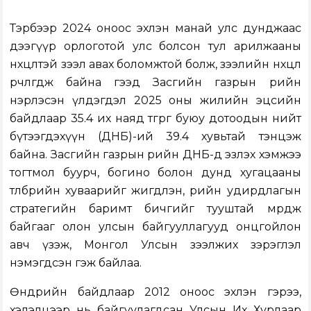
Тэрбээр 2024 оноос эхлэн манай улс дунджаас
дээгүүр орлоготой улс болсон тул арилжааны
нөхцөлтэй зээл авах боломжтой болж, зээлийн нөхцөл
өөрчлөгдөж байна гээд Засгийн газрын өрийн
нэрлэсэн үлдэгдэл 2025 оны жилийн эцсийн
байдлаар 35.4 их наяд төгрөг буюу дотоодын нийт
бүтээгдэхүүн (ДНБ)-ий 39.4 хувьтай тэнцэж
байна. Засгийн газрын өрийн ДНБ-д эзлэх хэмжээ
тогтмол буурч, богино болон дунд хугацааны
төлбөрийн хуваарийг жигдлэн, өрийн удирдлагын
стратегийн баримт бичгийг тууштай мөрдөж
байгааг олон улсын байгууллагууд онцгойлон
авч үзэж, Монгол Улсын зээлжих зэрэглэл
нэмэгдсэн гэж байлаа.
Өнөөдрийн байдлаар 2012 оноос эхлэн гэрээ,
хэлэлцээр нь байгуулагдсан Улсын Их Хурлаар