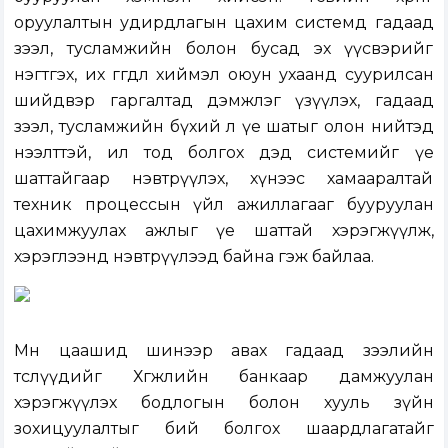
оруулалтын удирдлагын цахим системд гадаад
зээл, тусламжийн болон бусад эх үүсвэрийг
нэгтгэх, их өгөгдөл хиймэл оюун ухаанд суурилсан
шийдвэр гаргалтад дэмжлэг үзүүлэх, гадаад
зээл, тусламжийн бүхий л үе шатыг олон нийтэд
нээлттэй, ил тод болгох дэд системийг үе
шаттайгаар нэвтрүүлэх, хүнээс хамааралтай
техник процессын үйл ажиллагааг бууруулан
цахимжуулах ажлыг үе шаттай хэрэгжүүлж,
хэрэглээнд нэвтрүүлээд байна гэж байлаа.
Мөн цаашид шинээр авах гадаад зээлийн
төслүүдийг Хөгжлийн банкаар дамжуулан
хэрэгжүүлэх бодлогын болон хууль зүйн
зохицуулалтыг бий болгох шаардлагатайг