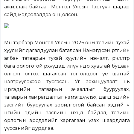
ажиллаж байгааг Монгол Улсын Тэргүүн шадар
сайд мэдээлэлдээ онцолсон.
Мөн тэрбээр Монгол Улсын 2026 оны төсвийн тухай
хуулийг дагалдуулан баталсан Нэмэгдсэн өртгийн
албан татварын тухай хуулийн нэмэлт, өөрчлөлтөөр
бага орлоготой өрхүүдэд илүү өндөр хувьтай буцаан
олголт олгох шаталсан тогтолцоог үе шаттай
нэвтрүүлэхээр тусгасан. Уг зохицуулалт нь
иргэдийн татварын ачааллыг бууруулах,
татварын хамрагдалтыг нэмэгдүүлэх, далд эдийн
засгийг бууруулах зорилготой байсан хэдий ч
өнөөгийн эдийн засгийн нөхцөл байдал, төсвийн
орлогын эрсдэлийг харгалзан үзэх шаардлага
үүссэнийг дурдлаа.