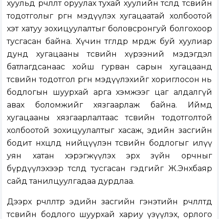
хуульд өөрчлөлт оруулах тухай хуулийн төсөлд төсвийн
тодотголыг өргөн мэдүүлэх хугацаатай холбоотой
хэт хатуу зохицуулалтыг боловсронгуй болгохоор
тусгасан байна. Хүчин төгөлдөр мөрдөж буй хуулиар
дунд хугацааны төсвийн хүрээний мэдэгдэл
батлагдсанаас хойш гурван сарын хугацаанд
төсвийн тодотгол өргөн мэдүүлэхийг хориглосон нь
бодлогын шуурхай арга хэмжээг цаг алдалгүй
авах боломжийг хязгаарлаж байна. Иймд
хугацааны хязгаарлалтаас төсвийн тодотголтой
холбоотой зохицуулалтыг хасаж, эдийн засгийн
бодит нөхцөлд нийцүүлэн төсвийн бодлогыг илүү
уян хатан хэрэгжүүлэх эрх зүйн орчныг
бүрдүүлэхээр төсөлд тусгасан гэдгийг Ж.Энхбаяр
сайд танилцуулгадаа дурдлаа.
Дээрх өөрчлөлтөөр эдийн засгийн гэнэтийн өөрчлөлтөд
төсвийн бодлого шуурхай хариу үзүүлэх, орлого