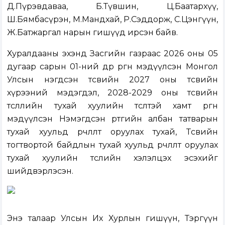
Д.Пүрэвдаваа, Б.Түвшин, Ц.Баатархүү,
Ш.Бямбасүрэн, М.Мандхай, Р.Сэддорж, С.Цэнгүүн,
Ж.Батжаргал нарын гишүүд ирсэн байв.
Хуралдааны эхэнд Засгийн газраас 2026 оны 05
дугаар сарын 01-ний өдөр өргөн мэдүүлсэн
Монгол
Улсын нэгдсэн төсвийн 2027 оны төсвийн
хүрээний мэдэгдэл, 2028-2029 оны төсвийн
төсөөллийн тухай хуулийн төсөлтэй хамт өргөн
мэдүүлсэн Нэмэгдсэн өртгийн албан татварын
тухай хуульд өөрчлөлт оруулах тухай, Төсвийн
тогтвортой байдлын тухай хуульд өөрчлөлт оруулах
тухай хуулийн төсл
ийн хэлэлцэх эсэхийг
шийдвэрлэсэн.
Энэ талаар Улсын Их Хурлын гишүүн, Тэргүүн