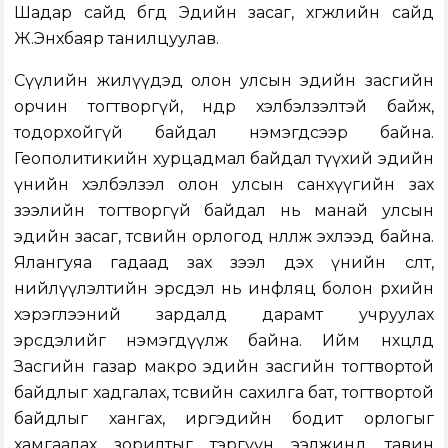
Шадар сайд бөгөөд Эдийн засаг, хөгжлийн сайд
Ж.Энхбаяр танилцуулав.
Сүүлийн жилүүдэд олон улсын эдийн засгийн
орчин тогтворгүй, өндөр хэлбэлзэлтэй байж,
тодорхойгүй байдал нэмэгдсээр байна.
Геополитикийн хурцадмал байдал түүхий эдийн
үнийн хэлбэлзэл олон улсын санхүүгийн зах
зээлийн тогтворгүй байдал нь манай улсын
эдийн засаг, төсвийн орлогод нөлөөлж эхлээд байна.
Ялангуяа гадаад зах зээл дэх үнийн өсөлт,
нийлүүлэлтийн эрсдэл нь инфляц болон өрхийн
хэрэглээний зардалд дарамт учруулах
эрсдэлийг нэмэгдүүлж байна. Ийм нөхцөлд
Засгийн газар макро эдийн засгийн тогтвортой
байдлыг хадгалах, төсвийн сахилга бат, тогтвортой
байдлыг хангах, иргэдийн бодит орлогыг
хамгаалах зорилтыг тэргүүн ээлжинд тавин