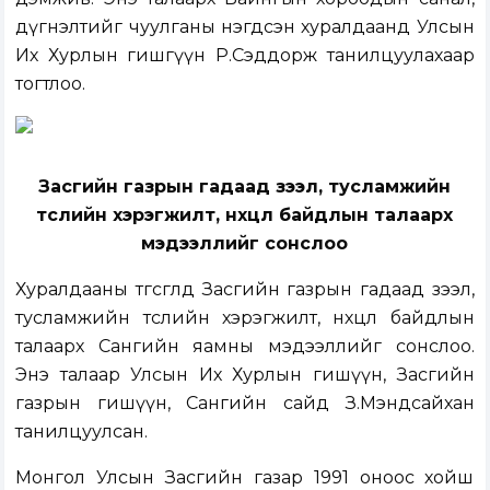
дүгнэлтийг чуулганы нэгдсэн хуралдаанд Улсын
Их Хурлын гишгүүн Р.Сэддорж танилцуулахаар
тогтлоо.
Засгийн газрын гадаад зээл, тусламжийн
төслийн хэрэгжилт, нөхцөл байдлын талаарх
мэдээллийг сонслоо
Хуралдааны төгсгөлд Засгийн газрын гадаад зээл,
тусламжийн төслийн хэрэгжилт, нөхцөл байдлын
талаарх Сангийн яамны мэдээллийг сонслоо.
Энэ талаар Улсын Их Хурлын гишүүн, Засгийн
газрын гишүүн, Сангийн сайд З.Мэндсайхан
танилцуулсан.
Монгол Улсын Засгийн газар 1991 оноос хойш