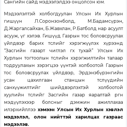
Сангийн сайд мэдээлэлдээ онцолсон юм.
Мэдээлэлтэй холбогдуулан Улсын Их Хурлын
гишүүн Л.Соронзонболд, М.Бадамсүрэн,
Д.Жаргалсайхан, Б.Жавхлан, Р.Батболд нар асуулт
асууж, үг хэлэв. Гишүүд Газрын тос боловсруулах
үйлдвэр барих төслийг хэрэгжүүлэх хүрээнд
“Засгийн газарт чиглэл өгөх тухай” Улсын Их
Хурлын тогтоолын төслийн хэрэгжилтийн талаар
тодруулахын зэрэгцээ үүнтэй холбоотой Газрын
тос боловсруулах үйлдвэр, Эрдэнэбүрэнгийн
усан цахилгаан станцын төслүүдийн
санхүүжилтийг шийдвэрлэхтэй холбоотой
хуулийн төслийг Засгийн газар яаралтай өргөн
мэдүүлэхээр болсныг дэмжин ажиллахаа
илэрхийллээ
хэмээн Улсын Их Хурлын хэвлэл
мэдээлэл, олон нийттэй харилцах газраас
мэдээлэв.