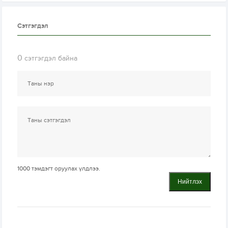
Сэтгэгдэл
0
сэтгэгдэл байна
1000
тэмдэгт оруулах үлдлээ.
Нийтлэх