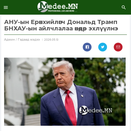
АНУ-ын Ерөнхийлөгч Дональд Трамп
БНХАУ-ын айлчлалаа өнөөдөр эхлүүлнэ
Aдмин / Гадаад мэдээ
2026.05.13