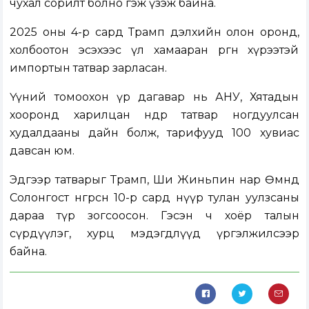
чухал сорилт болно гэж үзэж байна.
2025 оны 4-р сард Трамп дэлхийн олон оронд,
холбоотон эсэхээс үл хамааран өргөн хүрээтэй
импортын татвар зарласан.
Үүний томоохон үр дагавар нь АНУ, Хятадын
хооронд харилцан өндөр татвар ногдуулсан
худалдааны дайн болж, тарифууд 100 хувиас
давсан юм.
Эдгээр татварыг Трамп, Ши Жиньпин нар Өмнөд
Солонгост өнгөрсөн 10-р сард нүүр тулан уулзсаны
дараа түр зогсоосон. Гэсэн ч хоёр талын
сүрдүүлэг, хурц мэдэгдлүүд үргэлжилсээр
байна.