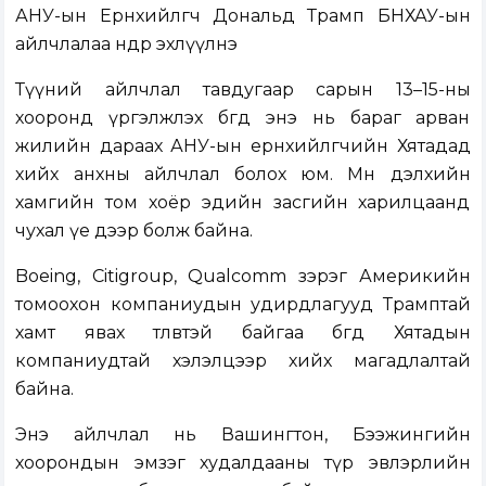
АНУ-ын Ерөнхийлөгч Дональд Трамп БНХАУ-ын
айлчлалаа өнөөдөр эхлүүлнэ
Түүний айлчлал тавдугаар сарын 13–15-ны
хооронд үргэлжлэх бөгөөд энэ нь бараг арван
жилийн дараах АНУ-ын ерөнхийлөгчийн Хятадад
хийх анхны айлчлал болох юм. Мөн дэлхийн
хамгийн том хоёр эдийн засгийн харилцаанд
чухал үе дээр болж байна.
Boeing, Citigroup, Qualcomm зэрэг Америкийн
томоохон компаниудын удирдлагууд Трамптай
хамт явах төлөвтэй байгаа бөгөөд Хятадын
компаниудтай хэлэлцээр хийх магадлалтай
байна.
Энэ айлчлал нь Вашингтон, Бээжингийн
хоорондын эмзэг худалдааны түр эвлэрлийн