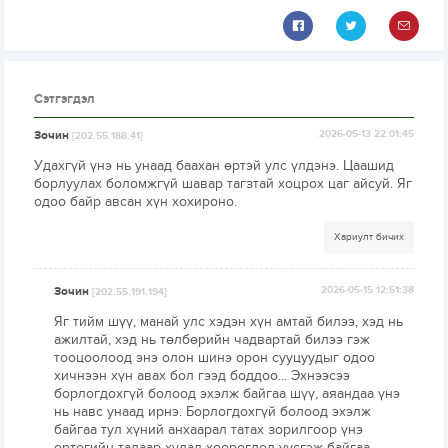
Сэтгэгдэл
Зочин
2026-05-13 22:01:45
[202.55.188.41]
Удахгүй үнэ нь унаад баахан өртэй улс үлдэнэ. Цаашид
борлуулах боломжгүй шавар тагзтай хоцрох цаг айсуй. Яг
одоо байр авсан хүн хохироно.
Хариулт бичих
Зочин
2026-05-15 12:51:38
[202.55.191.194]
Яг тийм шүү, манай улс хэдэн хүн амтай билээ, хэд нь
ажилтай, хэд нь төлбөрийн чадвартай билээ гэж
тооцоолоод энэ олон шинэ орон сууцуудыг одоо
хичнээн хүн авах бол гээд боддоо... Эхнээсээ
борлогдохгүй болоод эхэлж байгаа шүү, аяандаа үнэ
нь навс унаад ирнэ. Борлогдохгүй болоод эхэлж
байгаа тул хүний анхаарал татах зорилгоор үнэ
өртөгийн талаар худал хөөрөгдөл үүсгэж байгаа,