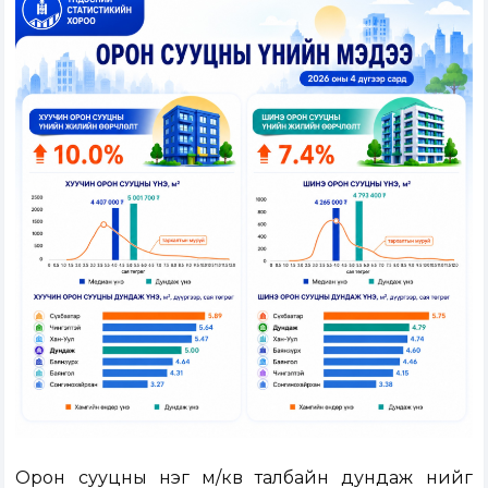
Орон сууцны нэг м/кв талбайн дундаж үнийг