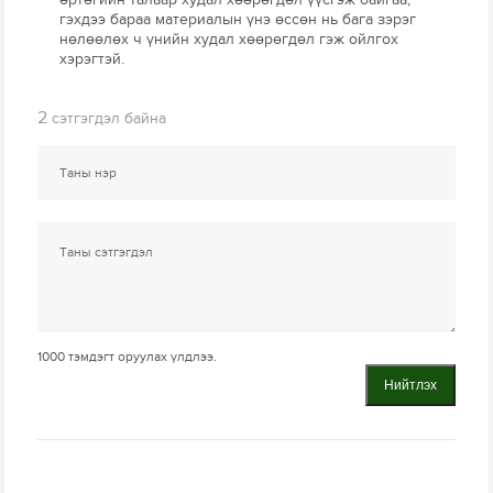
гэхдээ бараа материалын үнэ өссөн нь бага зэрэг
нөлөөлөх ч үнийн худал хөөрөгдөл гэж ойлгох
хэрэгтэй.
2
сэтгэгдэл байна
1000
тэмдэгт оруулах үлдлээ.
Нийтлэх