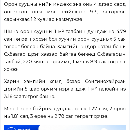
Орон сууцны үнийн индекс энэ оны 4 дүгээр сард
өнгөрсөн оны мөн үеийнхээс 9.3, өнгөрсөн
сарынхаас 1.2 хувиар нэмэгджээ.
Шинэ орон сууцны 1 м² талбайн дундаж үнэ 4.79
сая төгрөгт хүрсэн бол хуучин орон сууцных 5 сая
төгрөг болсон байна. Хамгийн өндөр үнэтэй бүс нь
Сүхбаатар дүүрэг хэвээр байгаа бөгөөд Сүхбаатарын
талбай, 220 мянгат орчимд 1 м² нь 8.9 сая төгрөгт
хүрчээ.
Харин хамгийн хямд бүсээр Сонгинохайрхан
дүүргийн 5 шар орчим нэрлэгдэж, 1 м² талбайн үнэ
3.16 сая төгрөг байна.
Мөн 1 өрөө байрны дундаж түрээс 1.27 сая, 2 өрөө
нь 1.81 сая, 3 өрөө нь 2.78 сая төгрөгт хүрчээ.