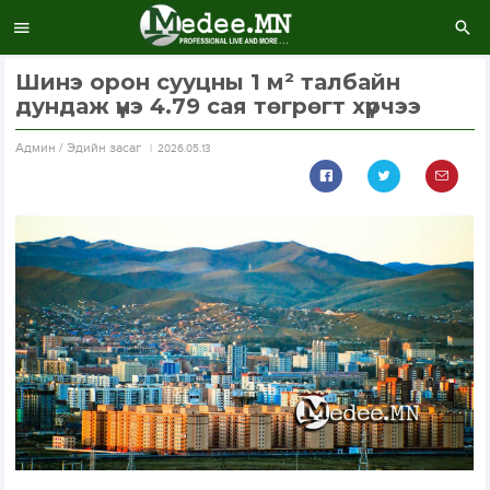
Шинэ орон сууцны 1 м² талбайн
дундаж үнэ 4.79 сая төгрөгт хүрчээ
Aдмин / Эдийн засаг
2026.05.13