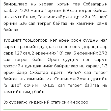
байршлаар нь харвал, хотын төв Сүхбаатарын
талбай, “220 мянгат” орчим 8.9 сая төгрөг байгаа
нь хамгийн их, Сонгинохайрхан дүүргийн “5 шар”
орчим 3.16 сая төгрөг байгаа нь хамгийн хямд
байлаа.
Туршилт тооцоогоор, нэг өрөө орон сууцны нэг
сарын түрээсийн дундаж үнэ энэ оны дөрөвдүгээр
сард 1.27 сая, 2 өрөөнийх 1.81 сая, 3 өрөөнийх 2.78
сая төгрөг байв. Орон сууцны нэг сарын
түрээсийн дундаж үнийг байршлаар нь харвал, 1-3
өрөө байр Сүхбаатар дүүрэгт 1.95-4.47 сая төгрөг
байгаа нь хамгийн их, Сонгинохайрхан дүүргийн
“5 шар” орчим 1.0-1.35 сая төгрөг байгаа нь
хамгийн хямд байв.
Эх сурвалж: Үндэсний статискийн хороо