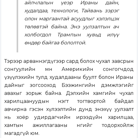
айлчлалын үеэр Ираны дайн,
худалдаа, технологи, Тайвань зэрэг
олон маргаантай асуудлыг хэлэлцэх
төлөвтэй байна. Энэ уулзалтын ач
холбогдол Трампын хувьд илүү
өндөр байгаа бололтой.
Тэрээр арваннэгдүгээр сард болох чухал завсрын
сонгуулийн өмнө Америкийн сонгогчдод
үзүүлэхийн тулд худалдааны буулт болон Ираны
дайныг зогсооход Бээжингийн дэмжлэгийг
авахыг зорьж байна. Дэлхийн хамгийн чухал
харилцаануудын нэгт тогтвортой байдал
авчирна гэсэн хүлээлтийн дунд энэхүү уулзалт
нь хоёр удирдагчийн ирээдүйн харилцаа,
хамтын ажиллагааны өнгийг тодорхойлж
магадгүй юм.