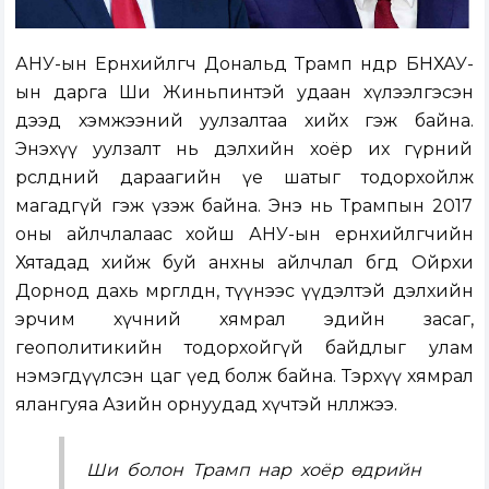
АНУ-ын Ерөнхийлөгч Дональд Трамп өнөөдөр БНХАУ-
ын дарга Ши Жиньпинтэй удаан хүлээлгэсэн
дээд хэмжээний уулзалтаа хийх гэж байна.
Энэхүү уулзалт нь дэлхийн хоёр их гүрний
өрсөлдөөний дараагийн үе шатыг тодорхойлж
магадгүй гэж үзэж байна. Энэ нь Трампын 2017
оны айлчлалаас хойш АНУ-ын ерөнхийлөгчийн
Хятадад хийж буй анхны айлчлал бөгөөд Ойрхи
Дорнод дахь мөргөлдөөн, түүнээс үүдэлтэй дэлхийн
эрчим хүчний хямрал эдийн засаг,
геополитикийн тодорхойгүй байдлыг улам
нэмэгдүүлсэн цаг үед болж байна. Тэрхүү хямрал
ялангуяа Азийн орнуудад хүчтэй нөлөөлжээ.
Ши болон Трамп нар хоёр өдрийн