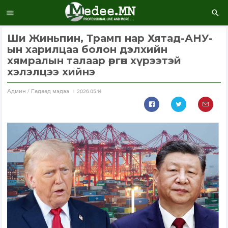
Ши Жиньпин, Трамп нар Хятад-АНУ-
ын харилцаа болон дэлхийн
хямралын талаар өргөн хүрээтэй
хэлэлцээ хийнэ
Aдмин / Гадаад мэдээ
2026.05.14