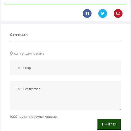
Сэтгэгдэл
0
сэтгэгдэл байна
1000
тэмдэгт оруулах үлдлээ.
Нийтлэх