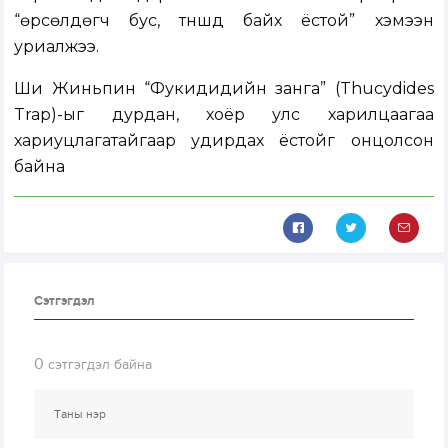
“өрсөлдөгч бус, түншүүд байх ёстой” хэмээн
уриалжээ.
Ши Жиньпин “Фукидидийн занга” (Thucydides
Trap)-ыг дурдан, хоёр улс харилцаагаа
хариуцлагатайгаар удирдах ёстойг онцолсон
байна
Сэтгэгдэл
0
сэтгэгдэл байна