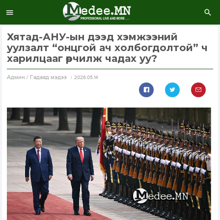
Хятад-АНУ-ын дээд хэмжээний
уулзалт “онцгой ач холбогдолтой” ч
харилцааг өөрчилж чадах уу?
Aдмин / Гадаад мэдээ
2026.05.14