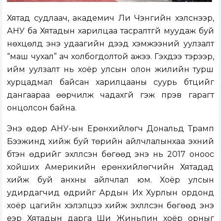
Хятад судлаач, академич Ли Чэнгийн хэлснээр,
АНУ ба Хятадын харилцаа тасралтгүй муудаж буй
нөхцөлд энэ удаагийн дээд хэмжээний уулзалт
“маш чухал” ач холбогдолтой ажээ. Гэхдээ тэрээр,
ийм уулзалт нь хоёр улсын олон жилийн турш
хурцадмал байсан харилцааны суурь бүтцийг
дангаараа өөрчилж чадахгүй гэж пүрэв гарагт
онцолсон байна.
Энэ өдөр АНУ-ын Ерөнхийлөгч Дональд Трамп
Бээжинд хийж буй төрийн айлчлалынхаа эхний
бүтэн өдрийг эхлүүлсэн бөгөөд энэ нь 2017 оноос
хойших Америкийн ерөнхийлөгчийн Хятадад
хийж буй анхны айлчлал юм. Хоёр улсын
удирдагчид өдрийг Ардын Их Хурлын ордонд
хоёр цагийн хэлэлцээ хийж эхлүүлсэн бөгөөд энэ
үеэр Хятадын дарга Ши Жиньпин хоёр орныг