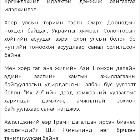
өргөжүүлэхийг идэвхтэй дэмжиж байгаагаа
илэрхийлэв.
Хоёр улсын төрийн тэргүүн Ойрх Дорнодын
нөхцөл байдал, Украины хямрал, Солонгосын
хойгийн асуудал зэрэг олон улсын болон бүс
нутгийн томоохон асуудлаар санал солилцсон
байна.
Мөн хоёр тал энэ жилийн Ази, Номхон далайн
эдийн засгийн хамтын ажиллагааны
байгууллагын удирдагчдын албан бус уулзалт
болон “Их 20”-ийн дээд хэмжээний уулзалтыг
харилцан дэмжиж, амжилттай зохион
байгуулахаар санал нэгджээ.
Хэлэлцээний үеэр Трамп дагалдан ирсэн бизнес
эрхлэгчдийг Ши Жиньпинд нэг бүрчлэн
танилцуулсан байна.