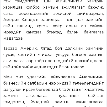
гэж тэмдэглээд, Ши Жиньпинтэй хамтран
харилцаа холбоо, хамтын ажиллагааг бэхжүүлж,
санал зөрөлдөөнийг зохистой шийдвэрлэн,
Америк–Хятадын харилцааг түүхэн дэх хамгийн
сайн түвшинд хүргэж, хоёр орны илүү сайхан
ирээдүйг хамтдаа бүтээхэд бэлэн байгаагаа
мэдэгдэв.
Тэрээр Америк, Хятад бол дэлхийн хамгийн
чухал, хамгийн хүчирхэг улсууд бөгөөд хамтын
ажиллагаагаар хоёр орон төдийгүй дэлхийд олон
сайн зүйл хийж чадна гэдгийг онцоллоо.
Мөн энэ удаагийн айлчлалдаа Америкийн
бизнесийн салбарын нэр хүндтэй төлөөлөгчдийг
дагуулан ирсэн бөгөөд тэд бүгд Хятадыг хүндэтгэж,
хамтын ажиллагааг чухалчилж байгааг
тэмдэглэн, Хятадтай хамтын ажиллагаагаа