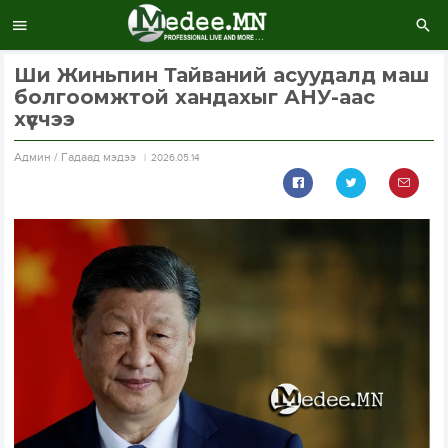
Ши Жиньпин Тайваний асуудалд маш
болгоомжтой хандахыг АНУ-аас
хүсчээ
Aдмин / Гадаад мэдээ
2026.05.14