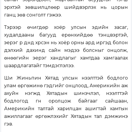
эрхтэй зөвшилцлөөр шийдвэрлэх нь цорын
ганц зөв сонголт гэжээ.
Тэрээр өчигдөр хоёр улсын эдийн засаг,
худалдааны багууд ерөнхийдөө тэнцвэртэй,
эерэг үр дүнд хүрсэн нь хоёр орны ард иргэд болон
дэлхий дахинд сайн мэдээ болсныг онцолж,
өнөөгийн эерэг хандлагыг хамтдаа хамгаалах
шаардлагатайг тэмдэглэлээ.
Ши Жиньпин Хятад улсын нээлттэй бодлого
улам өргөжинө гэдгийг онцлоод, Америкийн аж
ахуйн нэгжүүд Хятадын шинэчлэл, нээлттэй
бодлогод гүн оролцож байгааг сайшаан,
Америкийн талтай харилцан ашигтай хамтын
ажиллагааг өргөжүүлэхийг Хятадын тал дэмжинэ
гэв.