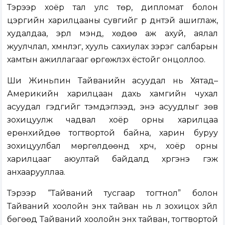
Тэрээр хоёр тал улс төр, дипломат болон
цэргийн харилцааны сувгийг үр дүнтэй ашиглаж,
худалдаа, эрүүл мэнд, хөдөө аж ахуй, аялал
жуулчлал, хүмүүнлэг, хууль сахиулах зэрэг салбарын
хамтын ажиллагааг өргөжүүлэх ёстойг онцоллоо.
Ши Жиньпин Тайванийн асуудал нь Хятад–
Америкийн харилцаан дахь хамгийн чухал
асуудал гэдгийг тэмдэглээд, энэ асуудлыг зөв
зохицуулж чадвал хоёр орны харилцаа
ерөнхийдөө тогтвортой байна, харин буруу
зохицуулбал мөргөлдөөнд хүрч, хоёр орны
харилцааг аюултай байдалд хүргэнэ гэж
анхаарууллаа.
Тэрээр “Тайваний тусгаар тогтнол” болон
Тайваний хоолойн энх тайван нь үл зохицох зүйл
бөгөөд Тайваний хоолойн энх тайван, тогтвортой