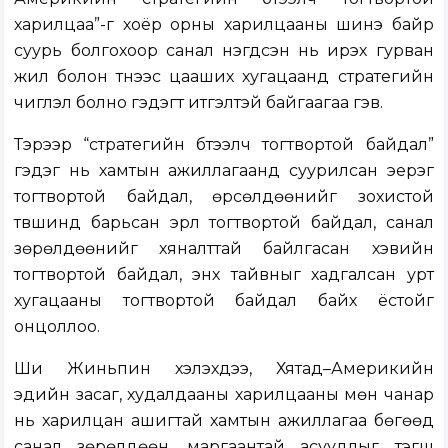
харилцаа”-г хоёр орны харилцааны шинэ байр
суурь болгохоор санал нэгдсэн нь ирэх гурван
жил болон түүнээс цааших хугацаанд стратегийн
чиглэл болно гэдэгт итгэлтэй байгаагаа гэв.
Тэрээр “стратегийн бүтээлч тогтвортой байдал”
гэдэг нь хамтын ажиллагаанд суурилсан эерэг
тогтвортой байдал, өрсөлдөөнийг зохистой
түвшинд барьсан эрүүл тогтвортой байдал, санал
зөрөлдөөнийг хяналттай байлгасан хэвийн
тогтвортой байдал, энх тайвныг хадгалсан урт
хугацааны тогтвортой байдал байх ёстойг
онцоллоо.
Ши Жиньпин хэлэхдээ, Хятад–Америкийн
эдийн засаг, худалдааны харилцааны мөн чанар
нь харилцан ашигтай хамтын ажиллагаа бөгөөд
санал зөрөлдөөн, маргаантай асуудлыг тэгш