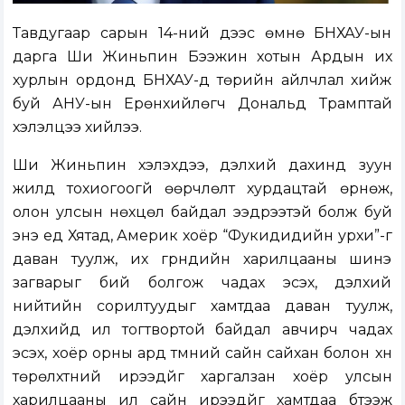
Тавдугаар сарын 14-ний үдээс өмнө БНХАУ-ын
дарга Ши Жиньпин Бээжин хотын Ардын их
хурлын ордонд БНХАУ-д төрийн айлчлал хийж
буй АНУ-ын Ерөнхийлөгч Дональд Трамптай
хэлэлцээ хийлээ.
Ши Жиньпин хэлэхдээ, дэлхий дахинд зуун
жилд тохиогоогүй өөрчлөлт хурдацтай өрнөж,
олон улсын нөхцөл байдал ээдрээтэй болж буй
энэ үед Хятад, Америк хоёр “Фукидидийн урхи”-г
даван туулж, их гүрнүүдийн харилцааны шинэ
загварыг бий болгож чадах эсэх, дэлхий
нийтийн сорилтуудыг хамтдаа даван туулж,
дэлхийд илүү тогтвортой байдал авчирч чадах
эсэх, хоёр орны ард түмний сайн сайхан болон хүн
төрөлхтний ирээдүйг харгалзан хоёр улсын
харилцааны илүү сайн ирээдүйг хамтдаа бүтээж