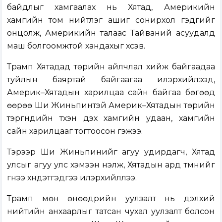
байдлыг хамгаалах нь Хятад, Америкийн
хамгийн том нийтлэг ашиг сонирхол гэдгийг
онцолж, Америкийн талаас Тайваний асуудалд
маш болгоомжтой хандахыг хүсэв.
Трамп Хятадад төрийн айлчлал хийж байгаадаа
туйлын баяртай байгаагаа илэрхийлээд,
Америк–Хятадын харилцаа сайн байгаа бөгөөд
өөрөө Ши Жиньпинтэй Америк–Хятадын төрийн
тэргүүнүүдийн түүхэн дэх хамгийн удаан, хамгийн
сайн харилцааг тогтоосон гэжээ.
Тэрээр Ши Жиньпинийг агуу удирдагч, Хятад
улсыг агуу улс хэмээн үнэлж, Хятадын ард түмнийг
гүнээ хүндэтгэдгээ илэрхийллээ.
Трамп мөн өнөөдрийн уулзалт нь дэлхий
нийтийн анхаарлыг татсан чухал уулзалт болсон