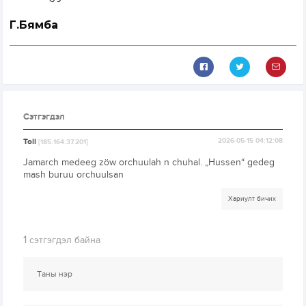
Г.Бямба
Сэтгэгдэл
Toli
2026-05-15 04:12:08
[185.164.37.201]
Jamarch medeeg zöw orchuulah n chuhal. „Hussen“ gedeg
mash buruu orchuulsan
Хариулт бичих
1
сэтгэгдэл байна