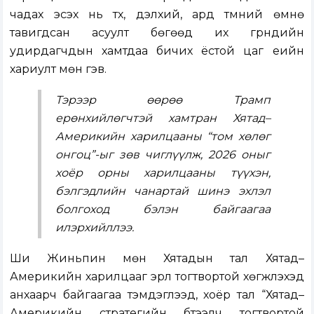
чадах эсэх нь түүх, дэлхий, ард түмний өмнө
тавигдсан асуулт бөгөөд их гүрнүүдийн
удирдагчдын хамтдаа бичих ёстой цаг үеийн
хариулт мөн гэв.
Тэрээр өөрөө Трамп
ерөнхийлөгчтэй хамтран Хятад–
Америкийн харилцааны “том хөлөг
онгоц”-ыг зөв чиглүүлж, 2026 оныг
хоёр орны харилцааны түүхэн,
бэлгэдлийн чанартай шинэ эхлэл
болгоход бэлэн байгаагаа
илэрхийллээ.
Ши Жиньпин мөн Хятадын тал Хятад–
Америкийн харилцааг эрүүл тогтвортой хөгжүүлэхэд
анхаарч байгаагаа тэмдэглээд, хоёр тал “Хятад–
Америкийн стратегийн бүтээлч тогтвортой