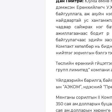
Дан Пийтри:
Юуны өмнө Ко
дэмжсэн Ерөнхийлөгч У.Хүр
байгууллага, аж ахуйн нэ
найдвартай ус хангамжт
чадвар сайжрах нэг ба
ажиллагаанаас бодит үр д
байгуулагчаас эдийн за
Компакт хөтөлбөр нь бидн
нийтлэг зорилгын бэлгэ тэ
Төслийн ерөнхий гүйцэтгэ
групп лимитед” компани а
Үйлдвэрийн барилга, бай
ын “АЭКОМ”, үндэсний “П
Мянганы сорилтын II Ком
350 сая ам.долларын буцал
сая ам.долларын хөрөнгө 