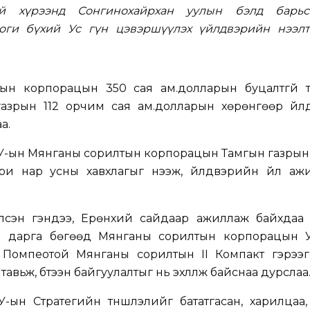
ий хүрээнд Сонгинохайрхан уулын бэлд барьс
оги бүхий Ус гүн цэвэршүүлэх үйлдвэрийн нээлт
н корпорацын 350 сая ам.долларын буцалтгүй т
азрын 112 орчим сая ам.долларын хөрөнгөөр үйл
а.
АНУ-ын Мянганы сорилтын корпорацын Тамгын газры
йтри нар усны хавхлагыг нээж, үйлдвэрийн үйл аж
хэлсэн үгэндээ, Ерөнхий сайдаар ажиллаж байхдаа
 дарга бөгөөд Мянганы сорилтын корпорацын 
Помпеотой Мянганы сорилтын II Компакт гэрээг 
вьж, бүтээн байгуулалтыг нь эхлүүлж байснаа дурслаа
У-ын Стратегийн түншлэлийг бататгасан, харилцаа