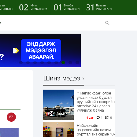
02
01
31
ваа
Ням
Бямба
Баасан
26-08-03
2026-08-02
2026-08-01
2026-07-31
э
Шинэ мэдээ
“Чингис хаан” олон
улсын нисэх буудал
руу нийтийн тээврийн
автобус 24 цагаар
үйлчилж байна
1 цаг
1
0
Нийслэлийн
цэцэрлэгийн цахим
бүртгэл энэ сарын 10-