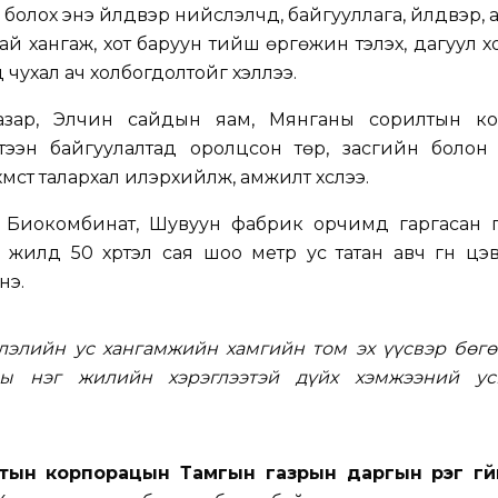
олох энэ үйлдвэр нийслэлчүүд, байгууллага, үйлдвэр, 
ай хангаж, хот баруун тийш өргөжин тэлэх, дагуул х
 чухал ач холбогдолтойг хэллээ.
зар, Элчин сайдын яам, Мянганы сорилтын ко
тээн байгуулалтад оролцсон төр, засгийн болон 
үмүүст талархал илэрхийлж, амжилт хүслээ.
вэр Биокомбинат, Шувуун фабрик орчимд гаргасан 
, жилд 50 хүртэл сая шоо метр ус татан авч гүн цэв
нэ.
лэлийн ус хангамжийн хамгийн том эх үүсвэр бөгө
ы нэг жилийн хэрэглээтэй дүйх хэмжээний ус
ын корпорацын Тамгын газрын даргын үүрэг гүй