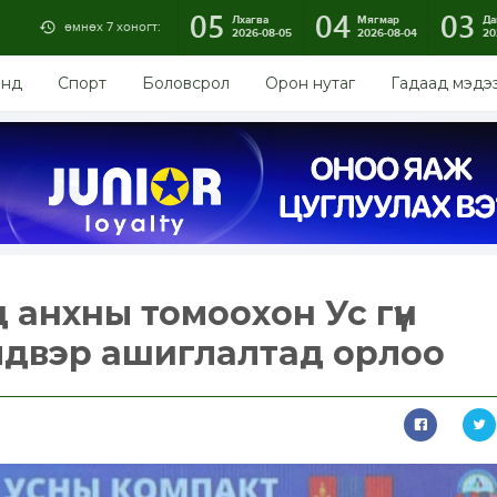
05
04
03
Лхагва
Мягмар
Да
өмнөх 7 хоногт:
2026-08-05
2026-08-04
20
энд
Спорт
Боловсрол
Орон нутаг
Гадаад мэдэ
 анхны томоохон Ус гүн
үйлдвэр ашиглалтад орлоо