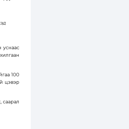
хатуу хог хаягдал
дахин боловсруулах
үйлдвэр” хүртэлх 1.5...
1 өдөр
0
0
эд
COP17 хурлын үеэр 5
дүүргийн 73
цэцэрлэг, 60
сургуульд
зохицуулалт хийнэ
1 өдөр
0
0
н уснаас
Б.Идэржавхлан:
хилгаан
Математик бол
амьдралд тулгарах
бүх арга ухааны
суурь ойлголт
йгаа 100
2 өдөр
1
0
ий цэвэр
Бэлчээрийн 55 хувьд
ургамлын ургалт
сайн байна
, саарал
2 өдөр
0
0
Наймдугаар сард
олгох нийгмийн
халамжийн тэтгэвэр,
тэтгэмж, хөнгөлөлт,