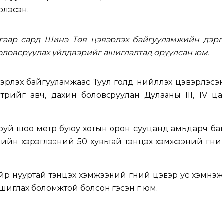
рлэсэн.
гаар сард Шинэ Төв цэвэрлэх байгууламжийн дэрг
боловсруулах үйлдвэрийг ашиглалтад оруулсан юм.
эрлэх байгууламжаас Туул голд нийлүүлэх цэвэрлэсэ
рийг авч, дахин боловсруулан Дулааны III, IV ца
руй шоо метр буюу хотын орон сууцанд амьдарч ба
ийн хэрэглээний 50 хувьтай тэнцэх хэмжээний гүн
р нууртай тэнцэх хэмжээний гүний цэвэр ус хэмнэж
ашиглах боломжтой болсон гэсэн үг юм.