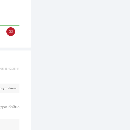
тусламжийн хуваарь
2 өдөр
0
0
Наймдугаар сард
270 мянга гаруй
тонн шатахуун
импортлохоор
баталгаажуулжээ
2 өдөр
0
0
АНУ 50 гаруй улсын
иргэдэд хамаарах
визийн барьцаа
төлбөрийг 20 мянган
ам.доллар болгон
нэмэгдүүлжээ
05-18 10:35:14
2 өдөр
1
0
Д.Батлут: “Зэв”
сумны үйлдвэрийг
ашиглалтад оруулж,
риулт бичих
гурван нэр төрлийг
үйлдвэрлэн
дотоодын...
2 өдөр
3
1
гдэл байна
Согтуугаар тээврийн
хэрэгсэл жолоодож
явсан 71 этгээдийг
илрүүлжээ