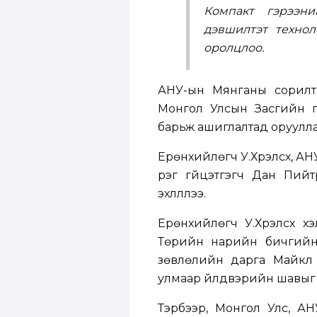
Компакт гэрээн
дэвшилтэт технол
оролцлоо.
АНУ-ын Мянганы сорилты
Монгол Улсын Засгийн г
барьж ашиглалтад оруулла
Ерөнхийлөгч У.Хүрэлсүх, 
үүрэг гүйцэтгэгч Дан Пи
эхлүүллээ.
Ерөнхийлөгч У.Хүрэлсүх 
Төрийн нарийн бичгийн
зөвлөлийн дарга Майкл 
улмаар үйлдвэрийн шавыг та
Тэрбээр, Монгол Улс, АН