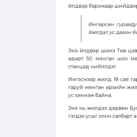
үйлдвэр барихаар шийдвэ
Өнгөрсөн гуравду
Хаягдал ус дахин 
Энэ үйлдвэр шинэ Төв цэв
өдөрт 50 мянган шоо мет
станцад нийлүүлдэг.
Ингэснээр жилд 18 сая га
гаруй мянган өрхийн жил
ус хэмнэж байна.
Энэ нь жилдээ дөрвөн Буй
гэгдэх усыг олон салбарт 