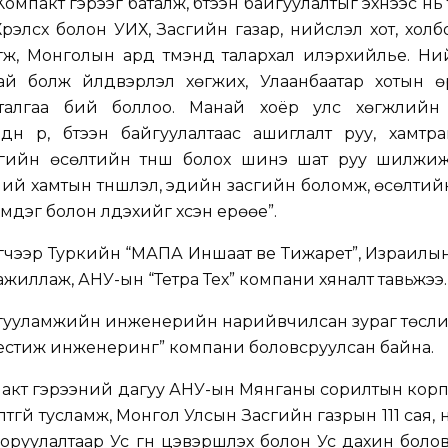
мпакт гэрээг баталж, бүтээн байгуулалтыг эхнээс нь
элсүх болон УИХ, Засгийн газар, нийслэл хот, холбо
гж, Монголын ард түмэнд талархал илэрхийлье. Ний
ай болж үйлдвэрлэл хөгжих, Улаанбаатар хотын ө
талгаа бий боллоо. Манай хоёр улс хөгжлийн
үн рүү, бүтээн байгуулалтаас ашиглалт руу, хамтра
сгийн өсөлтийн түнш болох шинэ шат руу шилжиж
ий хамтын түншлэл, эдийн засгийн боломж, өсөлтий
мдэг болон үлдэхийг хүсэн ерөөе”.
гчээр Туркийн “МАПА Иншаат ве Тижарет”, Израилы
жиллаж, АНУ-ын “Тетра Тех” компани хяналт тавьжээ.
гууламжийн инженерийн нарийвчилсан зураг төсли
рестиж инженеринг” компани боловсруулсан байна.
пакт гэрээний дагуу АНУ-ын Мянганы сорилтын кор
тгүй тусламж, Монгол Улсын Засгийн газрын 111 сая, 
оруулалтаар Ус гүн цэвэршүүлэх болон Ус дахин боло