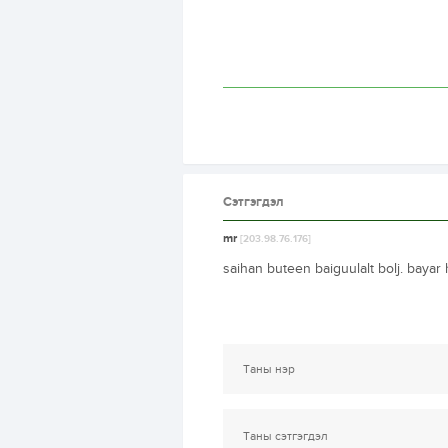
Сэтгэгдэл
mr
[203.98.76.176]
saihan buteen baiguulalt bolj. bayar