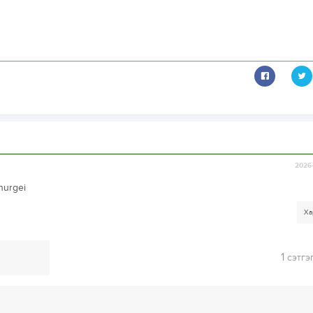
2026-
 hurgei
Ха
1
сэтгэ