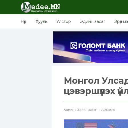
Нүүр
Хууль
Улстөр
Эдийн засаг
Эрүүл м
Монгол Улсад
цэвэршүүлэх 
Aдмин / Эдийн засаг
2026.05.16