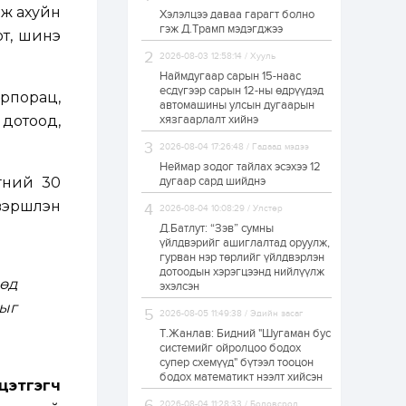
аж ахуйн
Хэлэлцээ даваа гарагт болно
Өнгөрсөн сард
гэж Д.Трамп мэдэгджээ
1,439.2 кг үнэт
от, шинэ
металл худалдан
авчээ
2026-08-03 12:58:14 / Хууль
Наймдугаар сарын 15-наас
есдүгээр сарын 12-ны өдрүүдэд
1 өдөр
0
0
рпорац,
автомашины улсын дугаарын
Б.Найдалаа: Энэ
дотоод,
хязгаарлалт хийнэ
өвөл илүү хүнд байж
магадгүй учир төр,
2026-08-04 17:26:48 / Гадаад мэдээ
эрчим хүчний
байгууллагууд, иргэд
Неймар зодог тайлах эсэхээ 12
бэлтгэлээ...
гүний 30
дугаар сард шийднэ
1 өдөр
5
0
эршүүлэн
2026-08-04 10:08:29 / Улстөр
Өнөөдөр сондгой
тоогоор төгссөн
Д.Батлут: “Зэв” сумны
автомашинтай иргэд
үйлдвэрийг ашиглалтад оруулж,
бензин авна
гурван нэр төрлийг үйлдвэрлэн
дотоодын хэрэгцээнд нийлүүлж
өд
1 өдөр
0
0
эхэлсэн
ыг
ЗГ: Шатахууны
2026-08-05 11:49:38 / Эдийн засаг
хангамж,
нийлүүлэлтийг
Т.Жанлав: Бидний "Шугаман бус
тогтворжуулах
системийг ойролцоо бодох
асуудлыг хэлэлцэж
супер схемүүд" бүтээл тооцон
байна
бодох математикт нээлт хийсэн
1 өдөр
0
0
цэтгэгч
Т.Жанлав: Бидний
2026-08-04 11:28:33 / Боловсрол