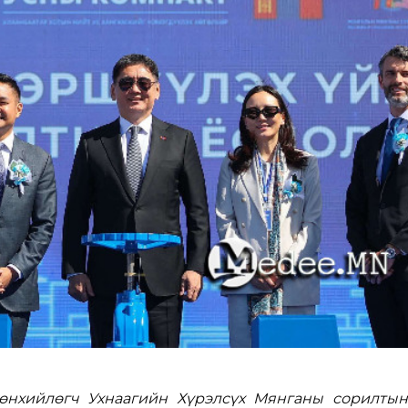
нхийлөгч Ухнаагийн Хүрэлсүх Мянганы сорилтын 