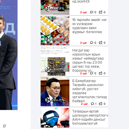
нд эхэлНЭ
2 цаг
0
0
16 төрлийн эмийг нэг
эх үүсвэрээс
худалдан авах
журмыг баталлаа
2 цаг
0
0
Нэгдүгээр
хорооллын арын
замыг наймдугаар
сарын 6-ны 23:00
цагаас түр хааж,
борооны ус...
2 цаг
0
0
Б.Баярбаатар:
Төсвийн шинэчлэл
хийхгүй, урсгал
зардлаа
үргэлжлүүлэн тэлээд
байвал...
2 цаг
1
0
Татварын өртэй
шатахуун импортлогч
ААН-үүдийн дансыг
битүүмжлэхгүй
II