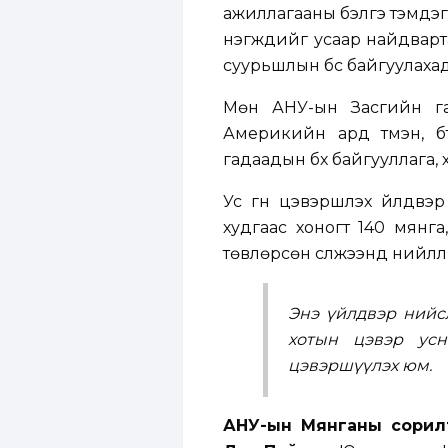
ажиллагааны бэлгэ тэмдэг б
нэгжүүдийг усаар найдварт
суурьшлын бүс байгуулахад
Мөн АНУ-ын Засгийн га
Америкийн ард түмэн, бү
гадаадын бүх байгууллага, х
Ус гүн цэвэршүүлэх үйлд
худгаас хоногт 140 мянга
төвлөрсөн сүлжээнд нийлүүл
Энэ үйлдвэр нийс
хотын цэвэр усн
цэвэршүүлэх юм.
АНУ-ын Мянганы сорилт