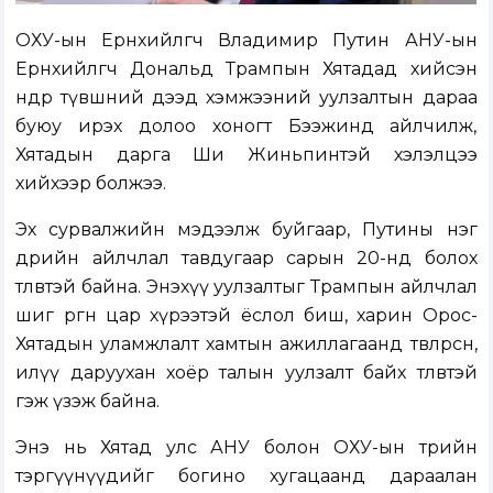
ОХУ-ын Ерөнхийлөгч Владимир Путин АНУ-ын
Ерөнхийлөгч Дональд Трампын Хятадад хийсэн
өндөр түвшний дээд хэмжээний уулзалтын дараа
буюу ирэх долоо хоногт Бээжинд айлчилж,
Хятадын дарга Ши Жиньпинтэй хэлэлцээ
хийхээр болжээ.
Эх сурвалжийн мэдээлж буйгаар, Путины нэг
өдрийн айлчлал тавдугаар сарын 20-нд болох
төлөвтэй байна. Энэхүү уулзалтыг Трампын айлчлал
шиг өргөн цар хүрээтэй ёслол биш, харин Орос-
Хятадын уламжлалт хамтын ажиллагаанд төвлөрсөн,
илүү даруухан хоёр талын уулзалт байх төлөвтэй
гэж үзэж байна.
Энэ нь Хятад улс АНУ болон ОХУ-ын төрийн
тэргүүнүүдийг богино хугацаанд дараалан