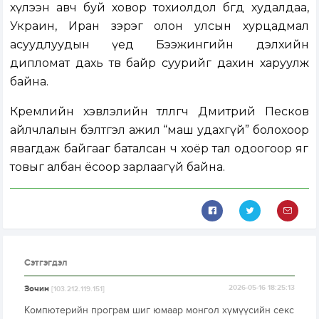
хүлээн авч буй ховор тохиолдол бөгөөд худалдаа,
Украин, Иран зэрэг олон улсын хурцадмал
асуудлуудын үед Бээжингийн дэлхийн
дипломат дахь төв байр суурийг дахин харуулж
байна.
Кремлийн хэвлэлийн төлөөлөгч Дмитрий Песков
айлчлалын бэлтгэл ажил “маш удахгүй” болохоор
явагдаж байгааг баталсан ч хоёр тал одоогоор яг
товыг албан ёсоор зарлаагүй байна.
Сэтгэгдэл
Зочин
2026-05-16 18:25:13
[103.212.119.151]
Компютерийн програм шиг юмаар монгол хүмүүсийн секс