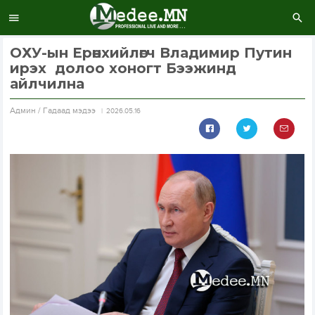
ОХУ-ын Ерөнхийлөгч Владимир Путин
ирэх долоо хоногт Бээжинд
айлчилна
Aдмин / Гадаад мэдээ
2026.05.16