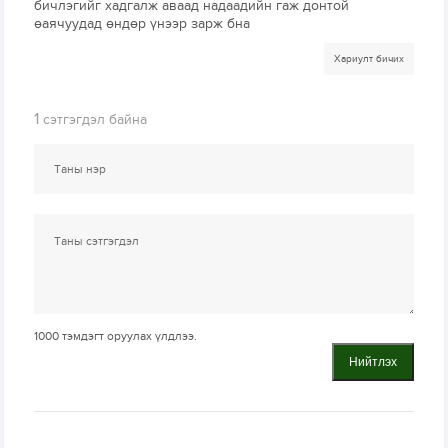
бичлэгийг хадгалж аваад надаадийн гаж донтой
өаячуудад өндөр үнээр зарж бна
Хариулт бичих
1
сэтгэгдэл байна
1000
тэмдэгт оруулах үлдлээ.
Нийтлэх