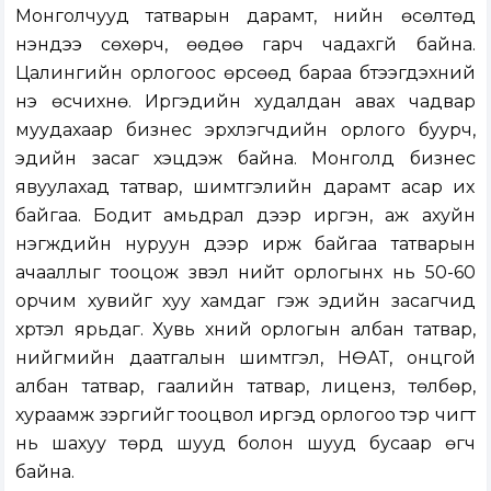
Монголчууд татварын дарамт, үнийн өсөлтөд
үнэндээ сөхөрч, өөдөө гарч чадахгүй байна.
Цалингийн орлогоос өрсөөд бараа бүтээгдэхүүний
үнэ өсчихнө. Иргэдийн худалдан авах чадвар
муудахаар бизнес эрхлэгчдийн орлого буурч,
эдийн засаг хэцүүдэж байна. Монголд бизнес
явуулахад татвар, шимтгэлийн дарамт асар их
байгаа. Бодит амьдрал дээр иргэн, аж ахуйн
нэгжүүдийн нуруун дээр ирж байгаа татварын
ачааллыг тооцож үзвэл нийт орлогынх нь 50-60
орчим хувийг хуу хамдаг гэж эдийн засагчид
хүртэл ярьдаг. Хувь хүний орлогын албан татвар,
нийгмийн даатгалын шимтгэл, НӨАТ, онцгой
албан татвар, гаалийн татвар, лиценз, төлбөр,
хураамж зэргийг тооцвол иргэд орлогоо тэр чигт
нь шахуу төрд шууд болон шууд бусаар өгч
байна.