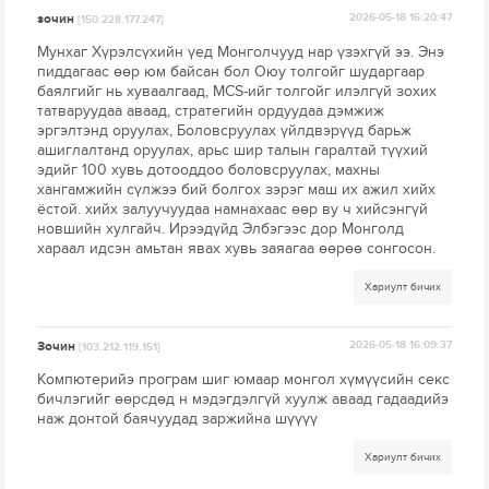
зочин
2026-05-18 16:20:47
[150.228.177.247]
Мунхаг Хүрэлсүхийн үед Монголчууд нар үзэхгүй ээ. Энэ
пиддагаас өөр юм байсан бол Оюу толгойг шударгаар
баялгийг нь хуваалгаад, MCS-ийг толгойг илэлгүй зохих
татваруудаа аваад, стратегийн ордуудаа дэмжиж
эргэлтэнд оруулах, Боловсруулах үйлдвэрүүд барьж
ашиглалтанд оруулах, арьс шир талын гаралтай түүхий
эдийг 100 хувь дотооддоо боловсруулах, махны
хангамжийн сүлжээ бий болгох зэрэг маш их ажил хийх
ёстой. хийх залуучуудаа намнахаас өөр ву ч хийсэнгүй
новшийн хулгайч. Ирээдүйд Элбэгээс дор Монголд
хараал идсэн амьтан явах хувь заяагаа өөрөө сонгосон.
Хариулт бичих
Зочин
2026-05-18 16:09:37
[103.212.119.151]
Компютерийэ програм шиг юмаар монгол хүмүүсийн секс
бичлэгийг өөрсдөд н мэдэгдэлгүй хуулж аваад гадаадийэ
наж донтой баячуудад заржийна шүүүү
Хариулт бичих