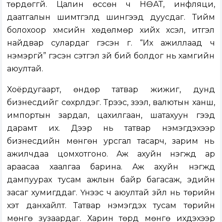
төрдөггүй. Цалин өссөн ч НӨАТ, инфляци,
даатгалын шимтгэлд шингээд дуусдаг. Тийм
болохоор хүмүүсийн хөдөлмөр хийх хүсэл, итгэл
найдвар сулардаг гэсэн үг. “Их ажиллаад ч
нэмэргүй” гэсэн сэтгэл зүй бий болдог нь хамгийн
аюултай.
Хоёрдугаарт, өндөр татвар жижиг, дунд
бизнесүүдийг сөхрүүлдэг. Түрээс, зээл, валютын ханш,
импортын зардал, цахилгаан, шатахуун гээд
дарамт их. Дээр нь татвар нэмэгдэхээр
бизнесүүдийн мөнгөн урсгал тасарч, зарим нь
ажилчдаа цомхотгоно. Аж ахуйн нэгжүүд ар
араасаа хаалгаа барина. Аж ахуйн нэгжүүд
дампуурах тусам ажлын байр багасаж, эдийн
засаг хумигддаг. Үүнээс ч аюултай зүйл нь төрийн
хэт данхайлт. Татвар нэмэгдэх тусам төрийн
мөнгө зузаардаг. Харин төрд мөнгө ихдэхээр