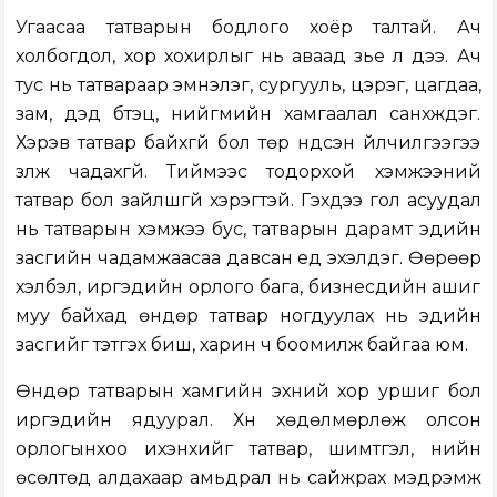
Угаасаа татварын бодлого хоёр талтай. Ач
холбогдол, хор хохирлыг нь аваад үзье л дээ. Ач
тус нь татвараар эмнэлэг, сургууль, цэрэг, цагдаа,
зам, дэд бүтэц, нийгмийн хамгаалал санхүүждэг.
Хэрэв татвар байхгүй бол төр үндсэн үйлчилгээгээ
үзүүлж чадахгүй. Тиймээс тодорхой хэмжээний
татвар бол зайлшгүй хэрэгтэй. Гэхдээ гол асуудал
нь татварын хэмжээ бус, татварын дарамт эдийн
засгийн чадамжаасаа давсан үед эхэлдэг. Өөрөөр
хэлбэл, иргэдийн орлого бага, бизнесүүдийн ашиг
муу байхад өндөр татвар ногдуулах нь эдийн
засгийг тэтгэх биш, харин ч боомилж байгаа юм.
Өндөр татварын хамгийн эхний хор уршиг бол
иргэдийн ядуурал. Хүн хөдөлмөрлөж олсон
орлогынхоо ихэнхийг татвар, шимтгэл, үнийн
өсөлтөд алдахаар амьдрал нь сайжрах мэдрэмж