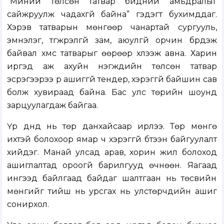
“Миний төлсөн татвар бидний амьдралыг
сайжруулж чадахгүй байна” гэдэгт бухимддаг.
Хэрэв татварын мөнгөөр чанартай сургууль,
эмнэлэг, түгжрэлгүй зам, аюулгүй орчин бүрдэж
байвал хүмүүс татварыг өөрөөр хүлээж авна. Харин
иргэд аж ахуйн нэгжүүдийн төлсөн татвар
эсрэгээрээ үр ашиггүй тендер, хэрэггүй байшин сав
болж хувираад байна. Бас улс төрийн шоунд
зарцуулагдаж байгаа.
Үр дүнд нь төр данхайсаар ирлээ. Төр мөнгө
ихтэй болохоор ямар ч хэрэггүй бүтээн байгуулалт
хийдэг. Манай улсад арав, хорин жил болоход
ашиглалтад ороогүй барилгууд өчнөөн. Яагаад
ингээд байлгаад байдаг шалтгаан нь төсвийн
мөнгийг тийш нь урсгах нь улстөрчдийн ашиг
сонирхол.