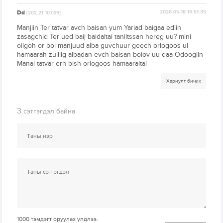
Dd
2026-05-18 14:51:35
[202.21.107.69]
Manjiin Ter tatvar avch baisan yum Yariad baigaa ediin
zasagchid Ter ued baij baidaltai taniltssan hereg uu? mini
oilgoh or bol manjuud alba guvchuur geech orlogoos ul
hamaarah zuiliig albadan evch baisan bolov uu daa Odoogiin
Manai tatvar erh bish orlogoos hamaaraltai
Хариулт бичих
3
сэтгэгдэл байна
1000
тэмдэгт оруулах үлдлээ.