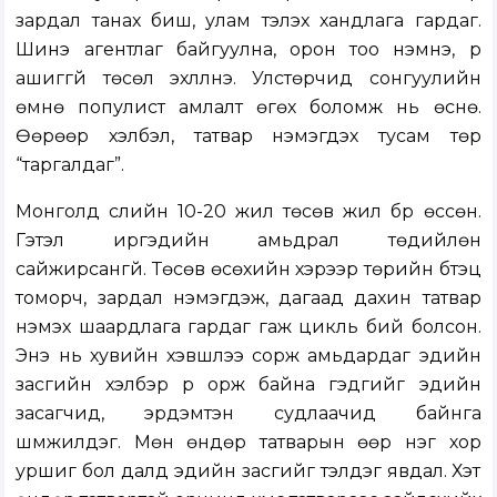
зардал танах биш, улам тэлэх хандлага гардаг.
Шинэ агентлаг байгуулна, орон тоо нэмнэ, үр
ашиггүй төсөл эхлүүлнэ. Улстөрчид сонгуулийн
өмнө популист амлалт өгөх боломж нь өснө.
Өөрөөр хэлбэл, татвар нэмэгдэх тусам төр
“таргалдаг”.
Монголд сүүлийн 10-20 жил төсөв жил бүр өссөн.
Гэтэл иргэдийн амьдрал төдийлөн
сайжирсангүй. Төсөв өсөхийн хэрээр төрийн бүтэц
томорч, зардал нэмэгдэж, дагаад дахин татвар
нэмэх шаардлага гардаг гаж цикль бий болсон.
Энэ нь хувийн хэвшлээ сорж амьдардаг эдийн
засгийн хэлбэр рүү орж байна гэдгийг эдийн
засагчид, эрдэмтэн судлаачид байнга
шүүмжилдэг. Мөн өндөр татварын өөр нэг хор
уршиг бол далд эдийн засгийг тэлдэг явдал. Хэт