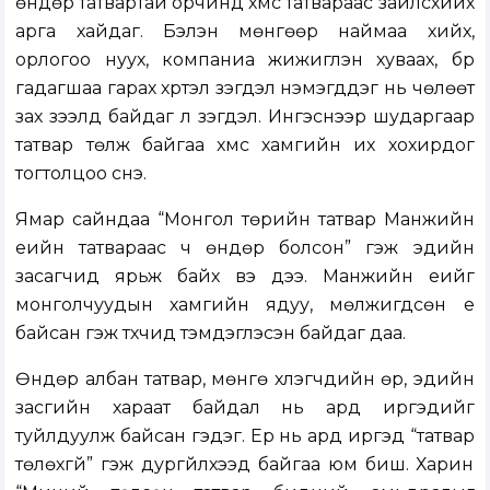
өндөр татвартай орчинд хүмүүс татвараас зайлсхийх
арга хайдаг. Бэлэн мөнгөөр наймаа хийх,
орлогоо нуух, компаниа жижиглэн хуваах, бүр
гадагшаа гарах хүртэл үзэгдэл нэмэгддэг нь чөлөөт
зах зээлд байдаг л үзэгдэл. Ингэснээр шударгаар
татвар төлж байгаа хүмүүс хамгийн их хохирдог
тогтолцоо үүснэ.
Ямар сайндаа “Монгол төрийн татвар Манжийн
үеийн татвараас ч өндөр болсон” гэж эдийн
засагчид ярьж байх вэ дээ. Манжийн үеийг
монголчуудын хамгийн ядуу, мөлжигдсөн үе
байсан гэж түүхчид тэмдэглэсэн байдаг даа.
Өндөр албан татвар, мөнгө хүүлэгчдийн өр, эдийн
засгийн хараат байдал нь ард иргэдийг
туйлдуулж байсан гэдэг. Ер нь ард иргэд “татвар
төлөхгүй” гэж дургүйлхээд байгаа юм биш. Харин