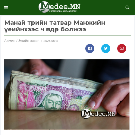
Манай төрийн татвар Манжийн
үеийнхээс ч өндөр болжээ
Aдмин / Эдийн засаг
2026.05.18