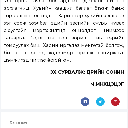
Улс орны баялаг бол ард иргэд болон бизнес
эрхлэгчид. Хувийн хэвшил баялаг бүтээж байж
төр оршин тогтнодог. Харин төр хувийн хэвшлээ
хэт сорж эхэлбэл эдийн засгийн суурь нурах
аюултайг мэргэжилтнүүд онцолдог. Тиймээс
татварын бодлогын гол зорилго нь төрийг
томруулах биш. Харин иргэдээ мөнгөтэй болгож,
бизнесээ өсгөх, хөдөлмөр эрхлэх сонирхлыг
дэмжихэд чиглэх ёстой юм.
ЭХ СУРВАЛЖ: ӨДРИЙН СОНИН
М.МӨНХЦЭЦЭГ
Сэтгэгдэл