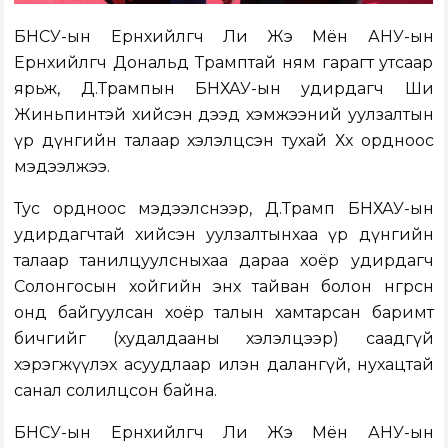
БНСУ-ын Ерөнхийлөгч Ли Жэ Мён АНУ-ын
Ерөнхийлөгч Дональд Трамптай ням гарагт утсаар
ярьж, Д.Трампын БНХАУ-ын удирдагч Ши
Жиньпинтэй хийсэн дээд хэмжээний уулзалтын
үр дүнгийн талаар хэлэлцсэн тухай Хөх ордноос
мэдээлжээ.
Тус ордноос мэдээлснээр, Д.Трамп БНХАУ-ын
удирдагчтай хийсэн уулзалтынхаа үр дүнгийн
талаар танилцуулсныхаа дараа хоёр удирдагч
Солонгосын хойгийн энх тайван болон өнгөрсөн
онд байгуулсан хоёр талын хамтарсан баримт
бичгийг (худалдааны хэлэлцээр) саадгүй
хэрэгжүүлэх асуудлаар илэн далангүй, нухацтай
санал солилцсон байна.
БНСУ-ын Ерөнхийлөгч Ли Жэ Мён АНУ-ын