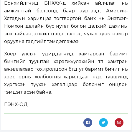
Ерөнхийлөгчид БНХАУ-д хийсэн айлчлал нь
амжилттай болсонд баяр хүргээд, Америк-
Хятадын харилцаа тогтвортой байх нь Энэтхэг-
Номхон далайн бүс нутаг болон дэлхий дахины
энх тайван, хөгжил цэцэглэлтэд чухал хувь нэмэр
оруулна гэдгийг тэмдэглэжээ.
Хоёр улсын удирдагчид хамтарсан баримт
бичгийг тууштай хэрэгжүүлэхийн төлөө хамтран
ажиллахаар тохиролцсон бөгөөд уг баримт бичиг нь
хоёр орны холбоотны харилцааг өндөр түвшинд
хүргэсэн түүхэн хэлэлцээр болсныг онцлон
тэмдэглэсэн байна.
Г.ЭНХ-ОД