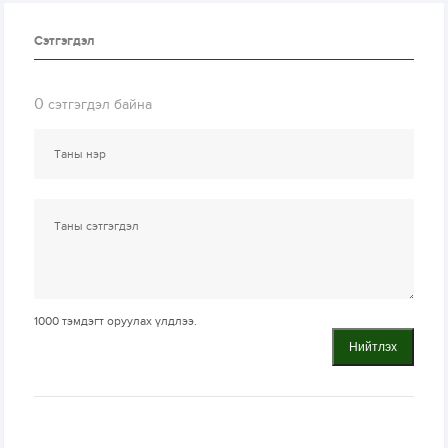
Сэтгэгдэл
0
сэтгэгдэл байна
1000
тэмдэгт оруулах үлдлээ.
Нийтлэх