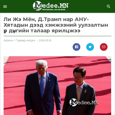
Ли Жэ Мён, Д.Трамп нар АНУ-
Хятадын дээд хэмжээний уулзалтын
үр дүнгийн талаар ярилцжээ
Aдмин / Гадаад мэдээ
2026.05.18