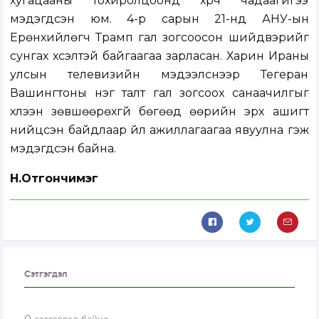
хугацааны тохиролцоонд хүрч чадаагүйгээ
мэдэгдсэн юм. 4-р сарын 21-нд АНУ-ын
Ерөнхийлөгч Трамп гал зогсоосон шийдвэрийг
сунгах хүсэлтэй байгаагаа зарласан. Харин Ираны
улсын телевизийн мэдээлснээр Тегеран
Вашингтоны нэг талт гал зогсоох санаачилгыг
хүлээн зөвшөөрөхгүй бөгөөд өөрийн эрх ашигт
нийцсэн байдлаар үйл ажиллагаагаа явуулна гэж
мэдэгдсэн байна.
Н.Отгончимэг
Сэтгэгдэл