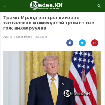
Трамп Иранд хэлцэл хийхээс
татгалзвал өмнөхөөсөө хүчтэй цохилт өгнө
гэж анхааруулав
Aдмин / Гадаад мэдээ
2026.05.18