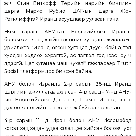
элч Стив Виткофф, Төрийн нарийн бичгийн
дарга Марко Рубио, ЦАГ-ын дарга Жон
Рэтклиффтэй Ираны асуудлаар уулзсан гэнэ.
Ням гарагт АНУ-ын Ерөнхийлөгч Ираныг
боломжит хэлцэлийн төлөө илүү хурдан ажиллахыг
уриалжээ. "Иранд өгсөн хугацаа дуусч байна, тэд
хурдан хөдлөх хэрэгтэй, эс тэгвэл тэднээс юу ч
үлдэхгүй. Цаг хугацаа маш чухал!" гэж тэрээр Truth
Social платформдоо бичсэн байна.
АНУ болон Израиль 2-р сарын 28-нд Иранд
цэргийн ажиллагаа эхлүүлсэн. 4-р сарын 7-нд АНУ-
ын Ерөнхийлөгч Дональд Трамп Иранд хоёр
долоо хоногийн гал зогсоож буйгаа зарласан.
4-р сарын 11-нд Иран болон АНУ Исламабад
хотод хэд хэдэн удаа хэлэлцээ хийсэн боловч урт