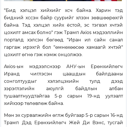
"Бид хэлцэл хийхийг хүсч байна. Харин тэд
бидний хүссэн байр суурийг хүлээн зөвшөөрөхгүй
байна. Тэд хэлцэл хийх ёстой, эс тэгвэл хүчтэй
цохилт амсах болно" гэж Трамп Axios мэдээллийн
порталд хэлсэн бөгөөд "Иран илүү сайн санал
гаргаж ирэхгүй бол "өмнөхөөсөө хамаагүй хүчтэй"
цохилт өгнө гэж нэмж онцолжээ.
Axios-ын мэдээлснээр АНУ-ын Ерөнхийлөгч
Иранд чиглэсэн цаашдын байлдааны
сонголтуудыг хэлэлцэхийн тулд дээд
зэрэглэлийн аюулгүй байдлын албан
тушаалтнуудтайгаа 5-р сарын 19-нд уулзалт
хийхээр төлөвлөж байна.
Мөн эх сурвалжийн өгүүлж буйгаар 5-р сарын 16-нд
Трамп Дэд Ерөнхийлөгч Жей Ди Вэнс, тусгай