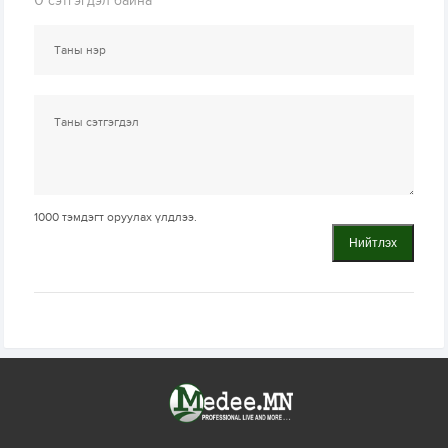
0
сэтгэгдэл байна
1000
тэмдэгт оруулах үлдлээ.
Нийтлэх