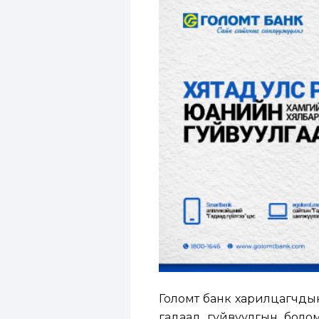
Голомт банк харилцагчдын
гадаад гуйвуулгын болом