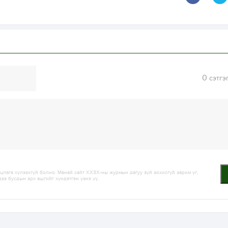
0
сэтгэ
лага хүлээхгүй болно. Манай сайт ХХЗХ-ны журмын дагуу зүй зохисгүй зарим үг,
дээ бусдын эрх ашгийг хүндэтгэн үзнэ үү.