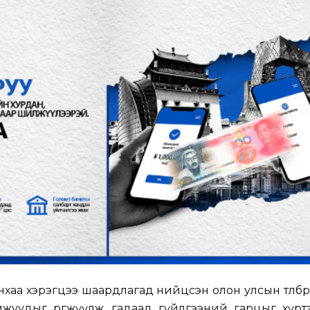
хаа хэрэгцээ шаардлагад нийцсэн олон улсын төлбөр
жуудыг өргөжүүлж, гадаад гүйлгээний гарцыг хүрт