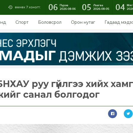
06
05
04
Пүрэв
Лхагва
Мяг
өмнөх 7 хоногт:
2026-08-06
2026-08-05
202
энд
Спорт
Боловсрол
Орон нутаг
Гадаад мэдэ
БНХАУ руу гүйлгээ хийх хам
ийг санал болгодог