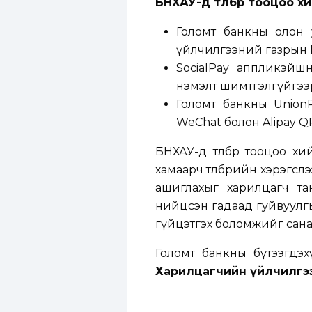
БНХАУ-д төлбөр тооцоо х
Голомт банкны олон 
үйлчилгээний газрын П
SocialPay аппликэй
нэмэлт шимтгэлгүйгээр 
Голомт банкны Union
WeChat болон Alipay QR
БНХАУ-д төлбөр тооцоо хи
хамаарч төлбөрийн хэрэгсл
ашиглахыг харилцагч та
нийцсэн гадаад гуйвуулгы
гүйцэтгэх боломжийг сана
Голомт банкны бүтээгдэ
Харилцагчийн үйлчилгээ