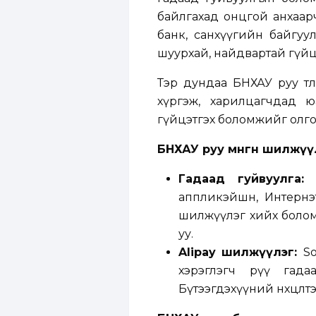
байлгахад онцгой анхаар
банк, санхүүгийн байгуул
шуурхай, найдвартай гүйц
Тэр дундаа БНХАУ руу тө
хүргэж, харилцагчдад юа
гүйцэтгэх боломжийг олго
БНХАУ руу мөнгөн шилжүү
Гадаад гуйвуулга
аппликэйшн, Интернэ
шилжүүлэг хийх боломж
уу.
Alipay шилжүүлэг:
S
хэрэглэгч рүү гада
Бүтээгдэхүүний нөхцөл