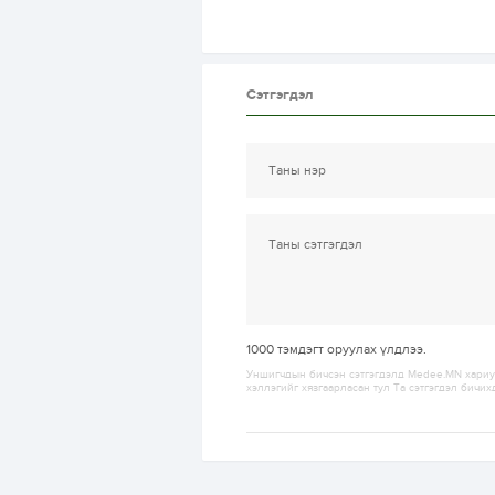
Сэтгэгдэл
1000
тэмдэгт оруулах үлдлээ.
Уншигчдын бичсэн сэтгэгдэлд Medee.MN хариуц
хэллэгийг хязгаарласан тул Та сэтгэгдэл бичих