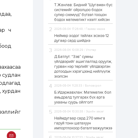
Т.Жанлав: Бидний "Шугаман бус
ЗГ: Автобензин,
системийг ойролцоо бодох
дизель түлшний
даа,
супер схемүүд" бүтээл тооцон
онцгой албан
татварыг тэглэлээ
бодох математикт нээлт хийсэн
ар ч
2026-08-04 17:26:48 / Гадаад мэдээ
1 өдөр
2
0
Неймар зодог тайлах эсэхээ 12
З.Мэндсайхан:
дугаар сард шийднэ
Хүнсний нөөцийг
боод
бэлтгэх агуулах,
2026-08-04 10:08:29 / Улстөр
зоорь бэлтгэх ААН-
үүдэд хөнгөлөлттэй
Д.Батлут: “Зэв” сумны
зээл олгоно
үйлдвэрийг ашиглалтад оруулж,
1 өдөр
1
0
вахаасаа
гурван нэр төрлийг үйлдвэрлэн
дотоодын хэрэгцээнд нийлүүлж
Европ дахь
р судлан
монголчуудын
эхэлсэн
соёлын наадам
рдлагад
боллоо
2026-08-04 11:28:33 / Боловсрол
, хурдан
Б.Идэржавхлан: Математик бол
1 өдөр
2
0
амьдралд тулгарах бүх арга
ухааны суурь ойлголт
Өнгөрсөн сард
1,439.2 кг үнэт
ээллийг
2026-08-04 10:30:38 / Эдийн засаг
металл худалдан
авчээ
Наймдугаар сард 270 мянга
гаруй тонн шатахуун
импортлохоор баталгаажуулжээ
1 өдөр
0
0
Б.Найдалаа: Энэ
2026-08-04 10:37:33 / Эдийн засаг