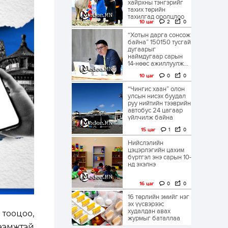
хайрхны тэнгэрийг
тахих төрийн
тахилгад оролцлоо
10 цаг
2
0
“Хотын дарга сонсож
байна” 150150 тусгай
дугаарыг
наймдугаар сарын
14-нөөс ажиллуулж...
10 цаг
0
0
“Чингис хаан” олон
улсын нисэх буудал
руу нийтийн тээврийн
автобус 24 цагаар
үйлчилж байна
15 цаг
1
0
Нийслэлийн
цэцэрлэгийн цахим
бүртгэл энэ сарын 10-
нд эхэлнэ
16 цаг
0
0
16 төрлийн эмийг нэг
эх үүсвэрээс
худалдан авах
 тооцоо,
журмыг баталлаа
ээмжтэй