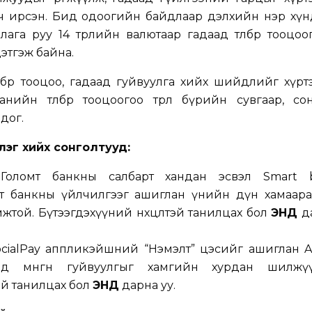
ч ирсэн. Бид одоогийн байдлаар дэлхийн нэр хүн
лага руу 14 төрлийн валютаар гадаад төлбөр тооцоо
этгэж байна.
лбөр тооцоо, гадаад гуйвуулга хийх шийдлийг хүр
нийн төлбөр тооцоогоо төрөл бүрийн сувгаар, сон
дог.
лэг хийх сонголтууд:
:
Голомт банкны салбарт хандан эсвэл Smart 
т банкны үйлчилгээг ашиглан үнийн дүн хамаара
той. Бүтээгдэхүүний нөхцөлтэй танилцах бол
ЭНД
д
ocialPay аппликэйшний “Нэмэлт” цэсийг ашиглан Al
ад мөнгөн гуйвуулгыг хамгийн хурдан шилжүү
тэй танилцах бол
ЭНД
дарна уу.