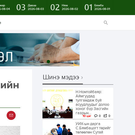
03
02
01
мар
Даваа
Ням
Бямба
6-08-04
2026-08-03
2026-08-02
2026-08-01
э
Шинэ мэдээ
гийн
Н.Номтойбаяр:
Аймгуудад
тулгамдаж буй
асуудлуудыг долоо
хоног бүр Засгийн
газрын...
10 цаг
0
0
УИХ-ын дарга
С.Бямбацогт төрийг
төлөөлөн Сутай