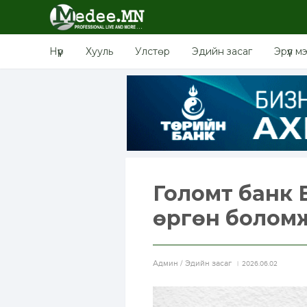
Нүүр
Хууль
Улстөр
Эдийн засаг
Эрүүл м
Голомт банк 
өргөн боломж
Aдмин / Эдийн засаг
2026.06.02